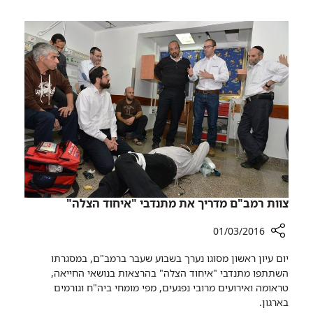
רמב"ם
במערך
ההיריון
והלידה
של
רמב"ם
צוות רמב"ם מדריך את מתנדבי "איחוד הצלה"
01/03/2016
רכיב
יום עיון ראשון מסוגו נערך בשבוע שעבר ברמב"ם, במסגרתו
שיתוף
השתתפו מתנדבי "איחוד הצלה" בהרצאות בנושאי החייאה,
צוות
טראומה ואירועים מרובי נפגעים, מפי מומחי ביה"ח וגורמים
רמב"ם
בארגון.
מדריך