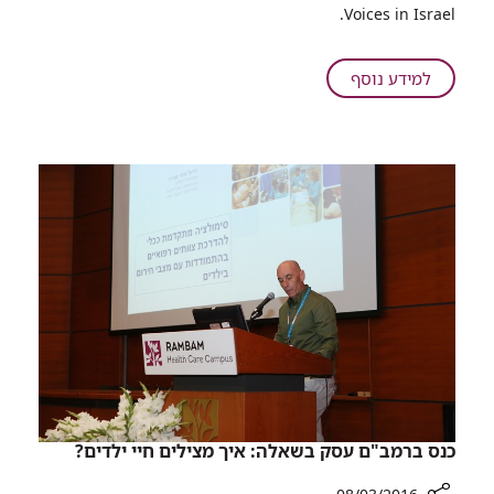
של
Voices in Israel. ​
אמריקה
הלטינית
ביקרו
על
למידע נוסף
ברמב"ם
השמות
הלוהטים
של
אמריקה
הלטינית
ביקרו
ברמב"ם
​כנס ברמב"ם עסק בשאלה: איך מצילים חיי ילדים?