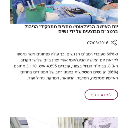
יום האישה הבינלאומי: מחצית מתפקידי הניהול
ברמב"ם מבוצעים על ידי נשים
07/03/2016
רכיב
כ-66% מעובדי רמב"ם הן נשים, כך עולה מנתונים אשר נאספו
שיתוף
לקראת יום האישה הבינלאומי אשר יצוין ביום שלישי הקרוב,
יום
ה-8.3. בביה"ח הגדול בצפון, עובדים 4,695 איש, 3,110 מתוכם
האישה
(66%) הן נשים המשמשות במגוון רחב של תפקידים בתחום
הבינלאומי:
האדמיניסטרציה, הסיעוד, הרפואה, המחקר, ניהול ועוד.
מחצית
מתפקידי
הניהול
על
למידע נוסף
ברמב"ם
יום
מבוצעים
האישה
על
הבינלאומי:
ידי
מחצית
נשים
מתפקידי