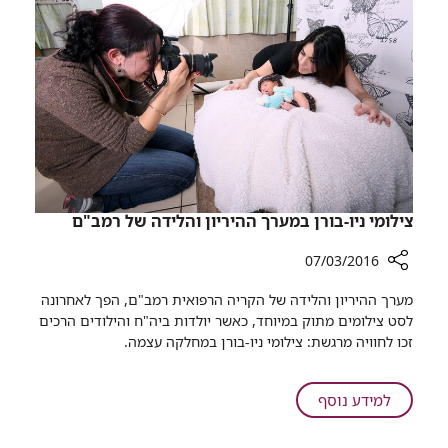
הניהול
ברמב"ם
מבוצעים
על
ידי
נשים
צילומי ניו-בורן במערך ההיריון והלידה של רמב"ם
07/03/2016
רכיב
מערך ההיריון והלידה של הקריה הרפואית רמב"ם, הפך לאחרונה
שיתוף
לסט צילומים מתוק במיוחד, כאשר יולדות ביה"ח והילודים הרכים
צילומי
זכו לחוויה מרגשת: צילומי ניו-בורן במחלקה עצמה.
ניו-בורן
במערך
ההיריון
על
למידע נוסף
והלידה
צילומי
של
ניו-בורן