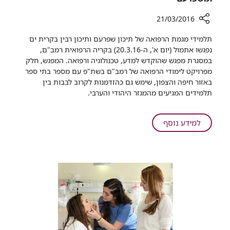
21/03/2016
רכיב
תלמידי מגמת הרפואה של תיכון שפרעם ותיכון רבין בקרית ים
שיתוף
נפגשו אתמול (יום א', ה-20.3.16) בקריה הרפואית רמב"ם,
רמב"ם
במסגרת מפגש שהוקדש למדע, טכנולוגיה ורפואה. המפגש, חלק
מארח
מפרויקט לימודי הרפואה של רמב"ם בשת"פ עם מספר בתי ספר
מפגש
באזור חיפה והצפון, שימש גם כהזדמנות לקרוב לבבות בין
מדעי
תלמידים המגיעים מהמגזר היהודי והערבי.
בין
תיכוניסטים
מק.ים
על
למידע נוסף
ומשפרעם
רמב"ם
מארח
מפגש
מדעי
בין
תיכוניסטים
מק.ים
ומשפרעם