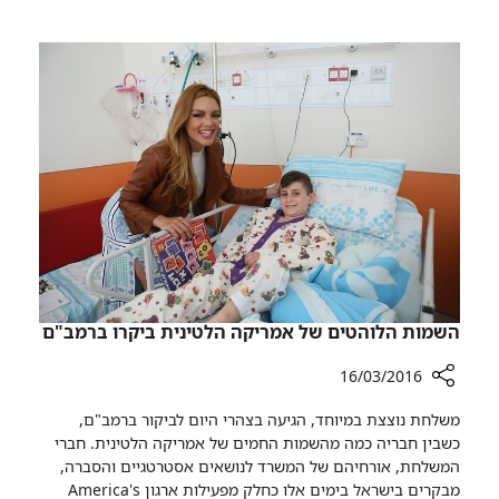
הילדים
שביעות
ברמב"ם
הרצון
–
של
מקום
משרד
ראשון
הבריאות
בארץ
בסקר
שביעות
הרצון
של
משרד
הבריאות
השמות הלוהטים של אמריקה הלטינית ביקרו ברמב"ם
16/03/2016
רכיב
משלחת נוצצת במיוחד, הגיעה בצהרי היום לביקור ברמב"ם,
שיתוף
כשבין חבריה כמה מהשמות החמים של אמריקה הלטינית. חברי
השמות
המשלחת, אורחיהם של המשרד לנושאים אסטרטגיים והסברה,
הלוהטים
מבקרים בישראל בימים אלו כחלק מפעילות ארגון America's