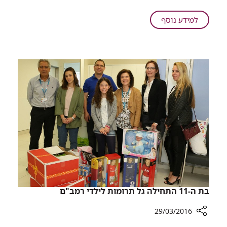
שילדה
בטיפול
על
למידע נוסף
נמרץ,
אחרי
מתאחדת
שבועות
עם
של
בתה
מאבק
על
חייה,
האם
שילדה
בטיפול
נמרץ,
מתאחדת
עם
בתה
בת ה-11 התחילה גל תרומות לילדי רמב"ם
29/03/2016
רכיב