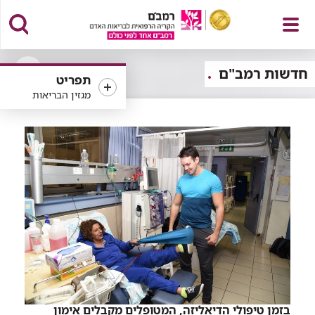
פתח
חדשות רמב"ם
תפריט
פתיחה
מגזין הבריאות
או
סגירה
של
תפריט
רכיב
סינון
בזמן טיפולי הדיאליזה, המטופלים מקבלים אימון