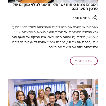
רמב"ם מציע פיתוח ישראלי חדשני לגילוי מוקדם של
סרטן המעי הגס
27/03/2016
רכיב
מפחדים או מתביישים מהבדיקות הפולשניות לגילוי סרטן המעי
שיתוף
גס? הגלולה המצלמת של חברת הסטארט-אפ הישראלית, גיוון
רמב"ם
אימג'ינג, חוזרת עם פיתוח חדש ומאפשרת סריקה של המעי הגס.
מציע
אם עברתם את גיל 50, רמב"ם מזמין אתכם לבצע את הבדיקה.
פיתוח
יכול להיות שזה מה שיציל את ח​ייכם​
ישראלי
חדשני
לגילוי
על
למידע נוסף
מוקדם
רמב"ם
של
מציע
סרטן
פיתוח
המעי
ישראלי
הגס
חדשני
לגילוי
מוקדם
של