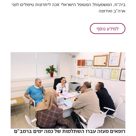
לטיפול
ביה"ח. המשמעות? המטופל הישראלי זוכה ליתרונות טיפולים לפני
בחולי
ארה"ב ואירופה
לב,
שפותחו
עם
על
למידע נוסף
רמב"ם,
טכנולוגיות
הוצגו
חדישות
בכנס
לטיפול
שהוקדש
בחולי
לנושא
לב,
שפותחו
עם
רמב"ם,
הוצגו
בכנס
שהוקדש
לנושא
רופאים מעזה עברו השתלמות של כמה ימים ברמב"ם