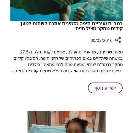
רמב"ם ועיריית חיפה מזמינים אתכם לשחות למען
קידום מחקר מציל חיים
30/03/2016
רכיב
מאות שחיינים, מהארץ ומהעולם, צפויים לקחת חלק ב-27.5
שיתוף
במשחה שיתקיים במים הפתוחים של חופי חיפה. הסיבה? קידום
רמב"ם
מחקר ברמב"ם לניבוי ומניעת מוות לבבי פתאומי בילדים
ועיריית
ובצעירים. עם מטרה כזו ראויה, מה הפלא שכולם קופצים למים...
חיפה
מזמינים
אתכם
על
למידע נוסף
לשחות
רמב"ם
למען
ועיריית
קידום
חיפה
מחקר
מזמינים
מציל
אתכם
חיים
לשחות