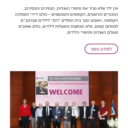
רכיב
אין ילד שלא מכיר את סיפורי האגדות, הנסיכים והנסיכים,
שיתוף
הגיבורים והרשעים, הקוסמים והמכשפים – כולם דיירי הממלכה
בית
הקסומה. השבוע הפך בית החולים "רות" לילדים שברמב"ם
החולים
למתחם קסום, מלא הפתעות והפעלות לילדים, כולם שאובים
"רות"
מעולם האגדות וסיפורי הילדים.
לילדים
ברמב"ם
הופך
על
למידע נוסף
לממלכה
בית
קסומה
החולים
"רות"
לילדים
ברמב"ם
הופך
לממלכה
קסומה