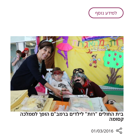
את
מתנדבי
על
למידע נוסף
"איחוד
צוות
הצלה"
רמב"ם
מדריך
את
מתנדבי
"איחוד
הצלה"
בית החולים "רות" לילדים ברמב"ם הופך לממלכה
קסומה
01/03/2016