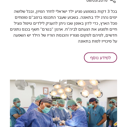
08/03/2016
רכיב
בכל 3 דקות בממוצע מגיע ילד ישראלי לחדר המיון, ובכל שלושה
שיתוף
ימים נהרג ילד בתאונה. בשבוע שעבר התכנסו ברמב"ם מומחים
מכל הארץ, כדי לדון באופן שבו ניתן להעניק לילדים טיפול מציל
כנס
חיים ולמנוע את הגעתם לביה"ח. ארגון "בטרם" חשף בכנס נתונים
ברמב"ם
חדשים, לפיהם למקום מגוריו והכנסת הוריו של הילד יש השפעה
עסק
על סיכוייו למות בתאונה
בשאלה:
איך
מצילים
על
למידע נוסף
חיי
ילדים?
כנס
ברמב"ם
עסק
בשאלה:
איך
מצילים
חיי
ילדים?