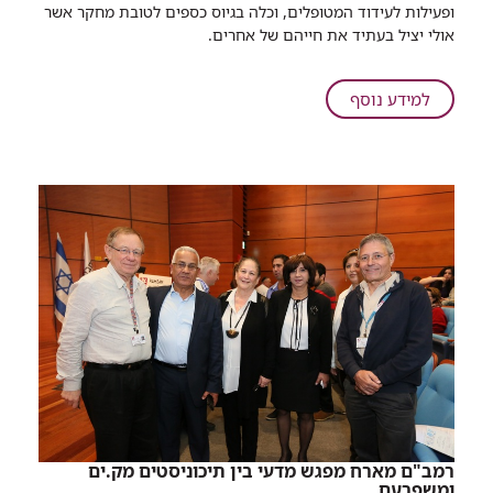
ופעילות לעידוד המטופלים, וכלה בגיוס כספים לטובת מחקר אשר
מגייסים
אולי יציל בעתיד את חייהם של אחרים.
כספים
למחקר
מציל
על
למידע נוסף
חיים
האם
נפטרה
מסרטן,
בני
המשפחה
מגייסים
כספים
למחקר
מציל
חיים
רמב"ם מארח מפגש מדעי בין תיכוניסטים מק.ים
ומשפרעם