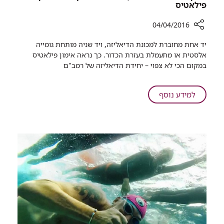
פילאטיס
04/04/2016
רכיב
יד אחת מחוברת למכונת הדיאליזה, ויד שניה מותחת גומייה
שיתוף
אלסטית או מתעמלת בעזרת הכדור. כך נראה אימון פילאטיס
בזמן
במקום הכי לא צפוי – יחידת הדיאליזה של רמב"ם
טיפולי
הדיאליזה,
המטופלים
על
למידע נוסף
מקבלים
בזמן
אימון
טיפולי
פילאטיס
הדיאליזה,
המטופלים
מקבלים
אימון
פילאטיס