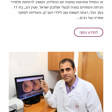
זה התחיל מתרומת מתנות יום ההולדת, המשיך לרתימת תלמידי
שיתוף
הכיתה והסתיים בפניה לבעלי זוגלובק ישראל. מעין רגב, בת 11
בת
בסך הכל, רצתה לעשות טוב לילדי רמב"ם, והצליחה לסחוף
ה-11
אחריה עוד רבים...
התחילה
גל
תרומות
על
למידע נוסף
לילדי
בת
רמב"ם
ה-11
התחילה
גל
תרומות
לילדי
רמב"ם