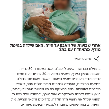
למען
קידום
מחקר
מציל
חיים
אחרי שבועות של מאבק על חייה, האם שילדה בטיפול
נמרץ, מתאחדת עם בתה
29/03/2016
רכיב
בתחילת פברואר, הגיעה לרמב"ם אשה בשנות ה-30 לחייה,
שיתוף
תושבת מצפון הארץ, כשהיא בשבוע ה-30 להריונה עם חשש
אחרי
לחייה ולחיי העוברית שהיא נושאת. האשה, שאובחנה כחולה
שבועות
בשפעת החזירים, הועברה לרמב"ם מבית חולים אחר, כשהיא
של
מורדמת ומונשמת. בשל המצוקה בה היו שרויות האם והעוברית,
מאבק
בוצע ניתוח דרמתי במחלקה לטיפול נמרץ, ובמהלכו יילד צוות רב
על
תחומי שכלל את רופאי חדר הלידה, מרדימים ורופאי הפגייה, את
חייה,
התינוקת, בזמן שהאם מחוברת למכשירי הנשמה מיוחדים.​
האם