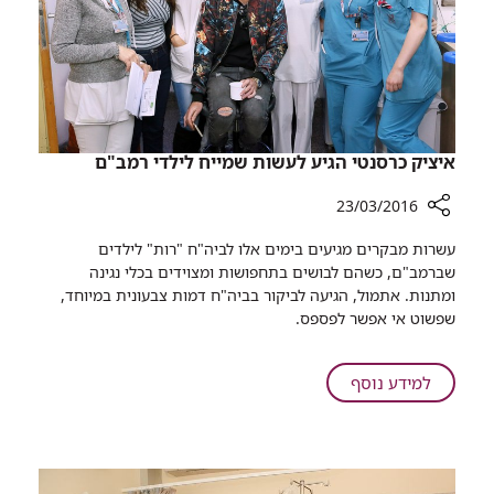
סרטן
המעי
הגס
איציק כרסנטי הגיע לעשות שמייח לילדי רמב"ם
23/03/2016
רכיב
עשרות מבקרים מגיעים בימים אלו לביה"ח "רות" לילדים
שיתוף
שברמב"ם, כשהם לבושים בתחפושות ומצוידים בכלי נגינה
איציק
ומתנות. אתמול, הגיעה לביקור בביה"ח דמות צבעונית במיוחד,
כרסנטי
שפשוט אי אפשר לפספס.
הגיע
לעשות
שמייח
על
למידע נוסף
לילדי
איציק
רמב"ם
כרסנטי
הגיע
לעשות