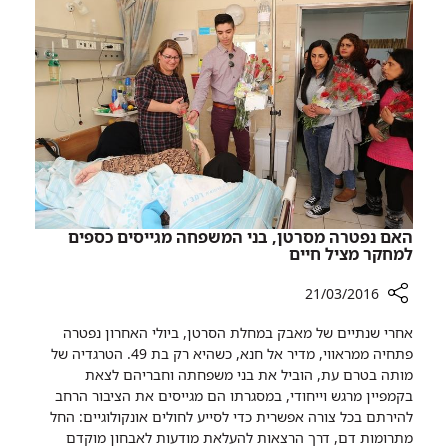
שמייח
לילדי
רמב"ם
האם נפטרה מסרטן, בני המשפחה מגייסים כספים
למחקר מציל חיים
21/03/2016
רכיב
אחרי שנתיים של מאבק במחלת הסרטן, ביולי האחרון נפטרה
שיתוף
פתחיה ממראווי, מדיר אל חנא, כשהיא רק בת 49. הטרגדיה של
האם
מותה בטרם עת, הוביל את בני משפחתה וחבריהם לצאת
נפטרה
בקמפיין מרגש וייחודי, במסגרתו הם מגייסים את הציבור הרחב
מסרטן,
להירתם בכל צורה אפשרית כדי לסייע לחולים אונקולוגיים: החל
בני
מתרומות דם, דרך הרצאות להעלאת מודעות לאבחון מוקדם
המשפחה