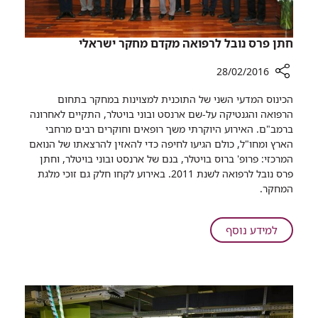
​​חתן פרס נובל לרפואה מקדם מחקר ישראלי
28/02/2016
רכיב
הכינוס המדעי השני של התוכנית למצוינות במחקר בתחום
שיתוף
הרפואה והגנטיקה על-שם ארנסט ובוני בויטלר, התקיים לאחרונה
ברמב"ם. האירוע היוקרתי משך רופאים וחוקרים רבים מרחבי
חתן
הארץ ומחו"ל, כולם הגיעו לחיפה כדי להאזין להרצאתו של הנואם
פרס
המרכזי: פרופ' ברוס בויטלר, בנם של ארנסט ובוני בויטלר, וחתן
נובל
פרס נובל לרפואה לשנת 2011. באירוע לקחו חלק גם זוכי מלגת
לרפואה
המחקר. ​
מקדם
מחקר
ישראלי
על
למידע נוסף
חתן
פרס
נובל
לרפואה