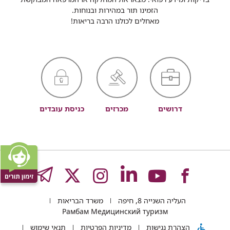
הזמינו תור במהירות ובנוחות.
מאחלים לכולנו הרבה בריאות!
דרושים
מכרזים
כניסת עובדים
לעמוד
לעמוד
לעמוד
לעמוד
לעמוד
GRAM
העליה השנייה 8, חיפה
משרד הבריאות
של
של
של
של
של
Рамбам Медицинский туризм
הצהרת נגישות
מדיניות הפרטיות
תנאי שימוש