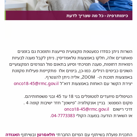
כימותרפיה - כל מה שצריך לדעת
רפאת
עירים
השרות ניתן כסדרו כמעטפת מקצועית מייעצת ותומכת גם בזמנים
ימי
מאתגרים אלה, חלקו באמצעות טלאמדיסין. ניתן לקבל מענה לבעיות
ורונה
רפואיות דחופות, מענה תמיכתי וסיוע בתאום מול הגורמים המקצועיים
השונים כבימים רגילים. כמו-כן, בימים אלו מתקיימת פעילות מקוונת
באמצעות תוכנת ה-
ZOOM
, אליה ניתן להצטרף.
יצירת הקשר עם האחות באמצעות דוא"ל
onco18-45@rmc.gov.il
הטיפולים מיועדים ל
מטופלים בני 18 עד 45 ובני משפחותיהם
.
מקום המפגש: בניין אונקולוגיה "פישמן" חדר ישיבות קומה 4 .
דרכי רישום
onco18-45@rmc.gov.il
או
השארת הודעה במענה הקולי
04-7773383
.
התכנית פועלת בשיתוף עם המיזם החברתי
חלאסרטן
ובשיתוף
האגודה