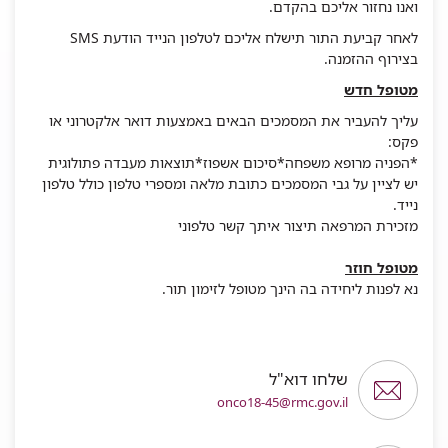
ואנו נחזור אליכם בהקדם.
לאחר קביעת התור תישלח אליכם לטלפון הנייד הודעת SMS
בצירוף ההזמנה.
מטופל חדש
עליך להעביר את המסמכים הבאים באמצעות דואר אלקטרוני או
פקס:
*הפניה מרופא משפחה*סיכום אשפוז*תוצאות מעבדה פתולוגית
יש לציין על גבי המסמכים כתובת מלאה ומספרי טלפון כולל טלפון
נייד.
מזכירת המרפאה תיצור איתך קשר טלפוני
מטופל חוזר
נא לפנות ליחידה בה הינך מטופל לזימון תור.
שלחו דוא"ל
onco18-45@rmc.gov.il