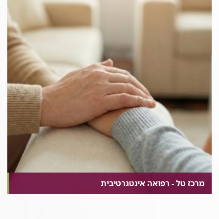
אישית, טיפולים מנואליים, המלצה על אביזרי עזר, וחבישות.
חלק חשוב מהטיפול כולל גם המלצות לפעילות גופנית לפי
ההנחיות המעודכנות שמיועדות למטופלים אונקולוגים שמסייעות
למנוע או להפחית תופעות לוואי שונות, ובסוגי סרטן מסוימים
(שד, פרוסטטה ומעי) מפחיתה את הסיכון להישנות המחלה.
המרפאה פועלת בימים ב' ו- ד'. הפניות ניתן לקבל דרך הצוות
המטפל או האחות האחראית במרפאה.
מרכז טל - רפואה אינטגרטיבית