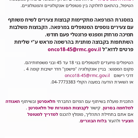
הטיפול, בהתאם לחלוקה בין מטופלים אונקולוגיים והמטולוגיים.
במסגרת המרפאה מתקיימות קבוצות צעירים לשיח משותף
עם צעירים נוספים המטופלים במרפאה. הקבוצות משלבות
תמיכה מרחוק ומפגש פרונטלי פעם חודש.
השתתפות בקבוצה מותנית בהרשמה מראש ע"י שליחת
פרטים לדוא"ל
onco18-45@rmc.gov.il
הטיפולים מיועדים ל
מטופלים בני 18 עד 45 ובני משפחותיהם
.
מקום המפגש: בניין אונקולוגיה "פישמן" חדר ישיבות קומה 4 .
דרכי רישום
onco18-45@rmc.gov.il
או
השארת הודעה במענה הקולי 04-7773383
.
התכנית פועלת בשיתוף עם המיזם החברתי
חלאסרטן
ובשיתוף
האגודה
למלחמה בסרטן
. קישור
לקבוצות הסגורות של חלאסרטן
.
אם אתם בתחילת התהליך, מומלץ להכנס
למדריך למטופל
הצעיר
ולהעזר
בלוח הבוגרים
.