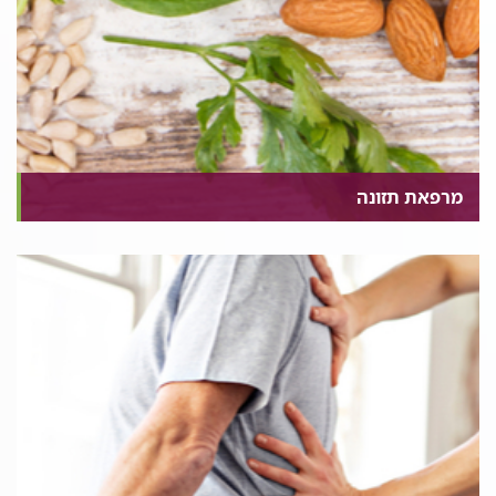
מרפאת תזונה
בעת מחלה, צרכיו התזונתיים של החולה משתנים. לעיתים
המחלה עצמה גורמת לקשיים מסוימים באכילה או בספיגת
המזון. בנוסף, במהלך הטיפולים האונקולוגיים עלולים המטופלים
לחוות סימפטומים ותופעות לוואי המשפיעים אף הם על מצבו
התזונתי של המטופל ביניהם ירידה במשקל, בחילות, הקאות,
שלשולים, עצירות, חוסר תאבון ועוד.
מטופל במצב תזונתי תקין יוכל לעבור את הטיפולים בצורה
רציפה וטובה יותר, לחוות פחות תופעות לוואי תזונתיות
ולהפחית את הסיכון לסיבוכים נוספים הנובעים ממצב תזונתי
ירוד או תת תזונה.
בנוסף לכך, אורח חיים בריא לאחר תקופת הטיפולים יכול לפחית
את הסכנה לחזרת המחלה, כפי שהוכח במחקרים גדולים שבוצעו