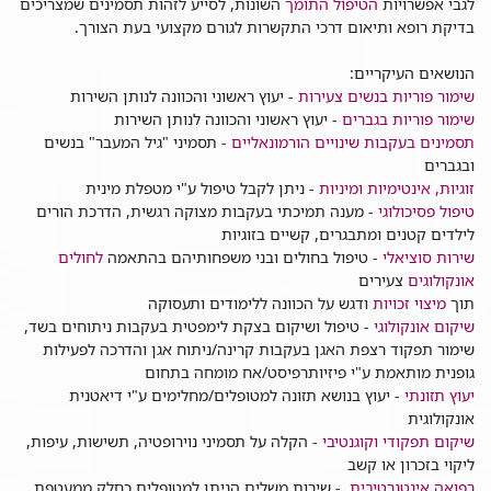
לגבי אפשרויות
הטיפול התומך
השונות, לסייע לזהות תסמינים שמצריכים
בדיקת רופא ותיאום דרכי התקשרות לגורם מקצועי בעת הצורך
.
הנושאים העיקריים
:
שימור פוריות בנשים צעירות
- יעוץ ראשוני והכוונה לנותן השירות
שימור פוריות בגברים
- יעוץ ראשוני והכוונה לנותן השירות
תסמינים בעקבות שינויים הורמונאליים
- תסמיני "גיל המעבר" בנשים
ובגברים
זוגיות, אינטימיות ומיניות
- ניתן לקבל טיפול ע"י מטפלת מינית
טיפול פסיכולוגי
- מענה תמיכתי בעקבות מצוקה רגשית, הדרכת הורים
לילדים קטנים ומתבגרים, קשיים בזוגיות
שירות סוציאלי
- טיפול בחולים ובני משפחותיהם בהתאמה
לחולים
אונקולוגים
צעירים
תוך
מיצוי זכויות
ודגש על הכוונה ללימודים ותעסוקה
שיקום אונקולוגי
- טיפול ושיקום בצקת לימפטית בעקבות ניתוחים בשד,
שימור תפקוד רצפת האגן בעקבות קרינה/ניתוח אגן והדרכה לפעילות
גופנית מותאמת ע"י פיזיותרפיסט/אח מומחה בתחום
יעוץ תזונתי
- יעוץ בנושא תזונה למטופלים/מחלימים ע"י דיאטנית
אונקולוגית
שיקום תפקודי וקוגנטיבי
- הקלה על תסמיני נוירופטיה, תשישות, עיפות,
ליקוי בזכרון או קשב
רפואה אינטגרטיבית
- שירות משלים הניתן למטופלים כחלק ממעטפת