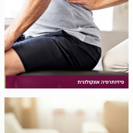
בעולם במחלימים מסרטן השד וסרטן המעי הגס.
במכון האונקולוגי, בנוסף לדיאטניות העובדות במחלקות
האשפוז, פועלת מרפאת תזונה התומכת בחולים אמבולטוריים
בכל שלבי הטיפול במחלה ובכל סוגי הטיפול. הטיפול כולל פגישות
ייעוץ ומעקב וניתן ע"י דיאטניות קליניות המתמחות בתזונה
לחולי סרטן.
המרפאה פועלת בימים ב', ג', ד' בשעות הבוקר. הפניות ניתן
לקבל דרך הצוות המטפל או האחות האחראית על המרפאה.
קביעת התורים מתבצעת על ידי אחות המרפאה.
פיזיותרפיה אונקולוגית
מחלת הסרטן ובעיקר הטיפולים גורמים לתופעות לוואי רבות,
שמשפיעות על התפקוד ואיכות החיים של המטופלים. טיפול
פיזיותרפיה יכול לטפל במגוון רחב של תופעות לוואי כגון: כאבים,
חולשת שרירים, הגבלות בטווחי תנועה, בצקות, בעיות בשיווי
משקל, נוירופתיה וכו'. התערבות הפיזיותרפיה יכולה להתחיל מיד
עם האבחנה של המחלה, לאורך זמן הטיפולים, ולאחר סיום
הטיפול. הטיפולים כוללים הדרכה, תכנית תרגילים מותאמת