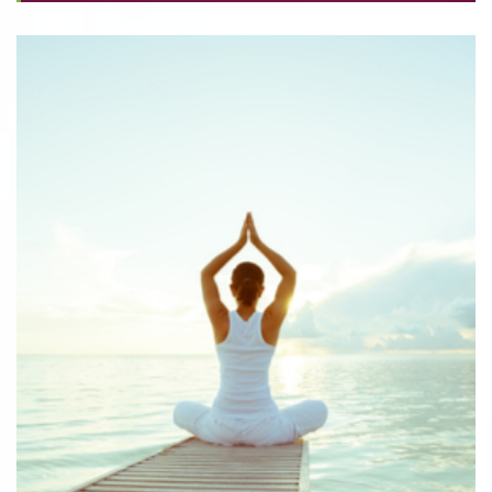
אבחון של מחלת הסרטן מלווה בתנודות רגשיות ובמחשבות
הנעות בין תקווה לבין דאגה וחשש. כאשר מתבררת האבחנה,
תגובתו של כל אדם היא ייחודית, והיא מושפעת מתכונות
אישיות, ניסיון ומפגש קודם עם מחלות, סוג המחלה והיכולת
להירפא או להשיג הקלה. כל אדם מגיב בצורה שונה ובעוצמה
שונה אבל לכולם דרוש זמן כדי להסתגל למציאות החדשה.
ההתמודדות עם מחלת הסרטן היא משימה משפחתית, בני
המשפחה עוברים תהליכים רגשיים מורכבים, לעתים בעוצמה
דומה לזו של החולה, ורבים מהם זקוקים להדרכה והתערבות
בשעת משבר. העובדות הסוציאליות במכון האונקולוגי הן חלק
מהצוות הרב מקצועי העומד לרשות החולים ובני
משפחותיהם.צוות העובדות הסוציאליות מחולק בהתאם לתת-
אבחנות של מחלת הסרטן. מצורפת טבלה המפרטת את תת
ההתמחויות ודרכי התקשרות. בהתבסס על הערכה הפסיכו
סוציאלית של החולה ומשפחתו מורכבת תוכנית הטיפול
המתאימה לצרכים של המטופל ובני משפחתו.