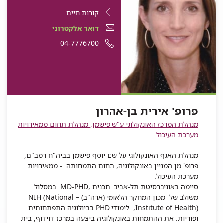
פרטי
עבור
קורות חיים
התקשרות
פרופ'
דואר
דואר אלקטרוני
עבור
אירית
אלקטרוני
מספר
04-7776700
פרופ'
אירית
בן-אהרון
פרופ'
טלפון
בן-אהרון
אירית
של
בן-אהרון
פרופ'
אירית
פרופ' אירית בן-אהרון
בן-אהרון
מנהלת המרכז האונקולוגי ע"ש פישמן, מנהלת תחום ממאירויות
מערכת העיכול
מנהלת האגף האונקולוגי על שם יוסף פישמן בביה"ח רמב"ם,
פרופ' מן המניין באונקולוגיה, תחום התמחותה - ממאירויות
מערכת העיכול.
סיימה באוניברסיטת תל-אביב תכנית ,MD-PHD במסלול
משולב של מכון המחקר הלאומי (ארה"ב) – NIH (National
Institute of Health), לימודי PHD בביולוגיה התפתחותית
ופוריות. את ההתמחות באונקולוגיה ביצעה במרכז דוידוף, בית