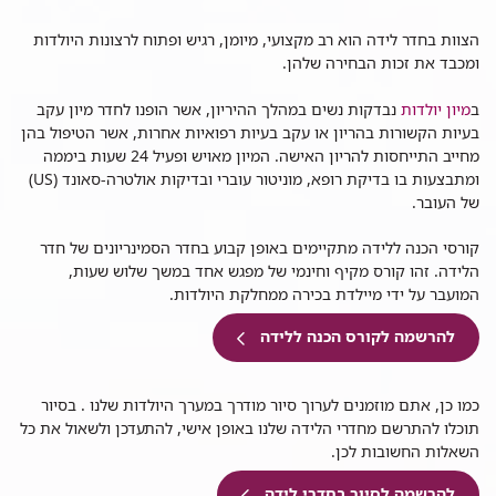
הצוות בחדר לידה הוא רב מקצועי, מיומן, רגיש ופתוח לרצונות היולדות
ומכבד את זכות הבחירה שלהן.
ב
מיון יולדות
נבדקות נשים במהלך ההיריון, אשר הופנו לחדר מיון עקב
בעיות הקשורות בהריון או עקב בעיות רפואיות אחרות, אשר הטיפול בהן
מחייב התייחסות להריון האישה. המיון מאויש ופעיל 24 שעות ביממה
ומתבצעות בו בדיקת רופא, מוניטור עוברי ובדיקות אולטרה-סאונד (US)
של העובר.
קורסי הכנה ללידה מתקיימים באופן קבוע בחדר הסמינריונים של חדר
הלידה. זהו
קורס מקיף וחינמי של מפגש אחד במשך שלוש שעות,
המועבר על ידי מיילדת בכירה ממחלקת היולדות.
להרשמה לקורס הכנה ללידה
כמו כן, אתם מוזמנים לערוך סיור מודרך במערך היולדות שלנו . בסיור
תוכלו להתרשם מחדרי הלידה שלנו באופן אישי, להתעדכן ולשאול את כל
השאלות החשובות לכן.
להרשמה לסיור בחדרי לידה