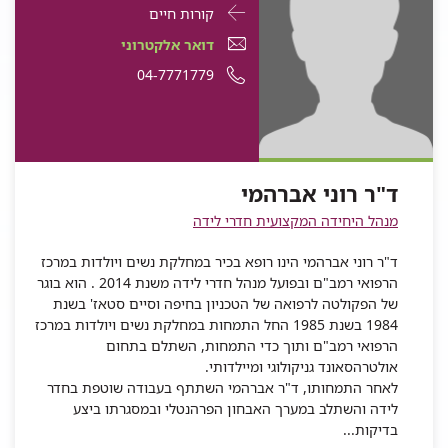
פרטי
עבור
קורות חיים
התקשרות
ד"ר
דואר
דואר אלקטרוני
עבור
רוני
אלקטרוני
מספר
04-7771779
ד"ר
רוני
אברהמי
ד"ר
טלפון
אברהמי
רוני
של
אברהמי
ד"ר
ד"ר רוני אברהמי
רוני
מנהל היחידה המקצועית חדרי לידה
אברהמי
ד"ר רוני אברהמי הינו רופא בכיר במחלקת נשים ויולדות במרכז
הרפואי רמב"ם ובפועל מנהל חדרי לידה משנת 2014 . הוא בוגר
של הפקולטה לרפואה של הטכניון בחיפה וסיים סטאז' בשנת
1984 בשנת 1985 החל התמחות במחלקת נשים ויולדות במרכז
הרפואי רמב"ם ותוך כדי התמחות, השתלם בתחום
אולטרהסאונד גניקולוגי ומיילדותי.
לאחר התמחותו, ד"ר אברהמי השתתף בעבודה שוטפת בחדר
לידה והשתלב במערך האבחון הפרהנטלי ובמסגרתו ביצע
בדיקות...