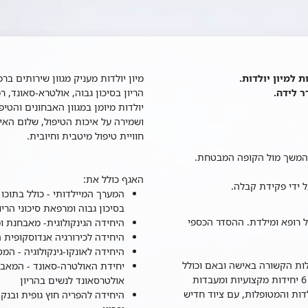
מיון יולדות מעניק מגוון שירותים ב
הריון בסיכון גבוה, אולטרא-סאונד, רפו
יולדות מיומן במגוון האבחונים והטי
ושמירה על איכות הטיפול, שלום האי
חוויית טיפול מיטבית וחיובית.
בהמשך מול הקופה המבטחת.
האגף כולל את:
 ידי פקידת קבלה.
המערך המיילדותי - כולל בתוכו א
בסיכון גבוה ומרפאת סיכוני הריון
ל רופא ומילדת.​ ההסדר הכספי
היחידה הגינקולוגית- מאבחנת
היחידה לכירורגיה אנדוסקופית 
היחידה לאונקו-גינקולוגיה - ה
ילות הקשורה באישה ובאם וכולל
יחידת האולטרה-סאונד - המאבח
צוות של כ-40 רופאים וכ-100 אחיות, כ-90 מיטות אשפוז, 6 יחידות מקצועיות ומעבדות
אולטרסאונד לנשים בהריון
לדות והמטופלות, עם ציוד חדיש
היחידה להפריה חוץ גופית ובנק