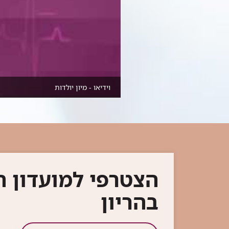
וידיאו - מיון יולדות
הצטרפי למועדון ה
בהריון