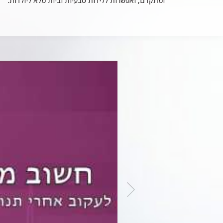
ומתקדם, ואפשרות ללידות טבעיות וביות מלא ליולדות.