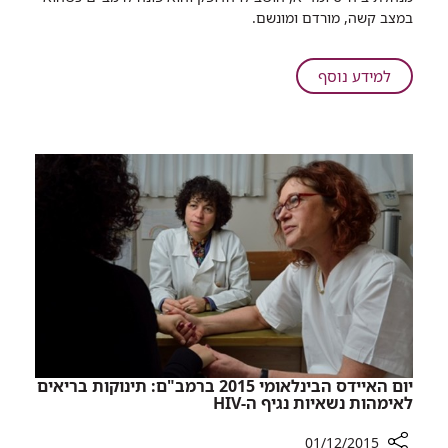
שהתמוטט
במצב קשה, מורדם ומונשם.
לפני
כשבוע
וחצי,
על
למידע נוסף
חגג
הילד
היום
שהתמוטט
את
לפני
יום
כשבוע
הולדתו
וחצי,
ברמב"ם
חגג
היום
את
יום
הולדתו
ברמב"ם
יום האיידס הבינלאומי 2015 ברמב"ם: תינוקות בריאים
לאימהות נשאיות נגיף ה-HIV
01/12/2015