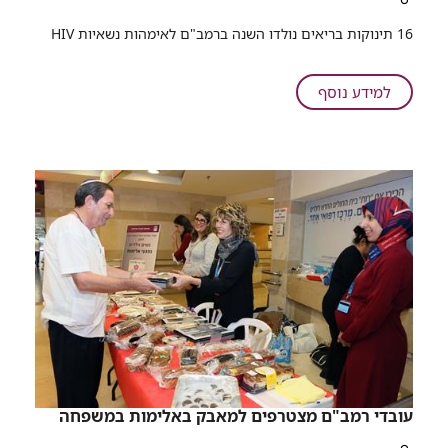
רכיב
​16 תינוקות בריאים נולדו השנה ברמב"ם לאימהות נשאיות HIV​
שיתוף
יום
האיידס
על
למידע נוסף
הבינלאומי
יום
2015
האיידס
ברמב"ם:
הבינלאומי
תינוקות
2015
בריאים
ברמב"ם:
לאימהות
תינוקות
נשאיות
בריאים
נגיף
לאימהות
ה-
נשאיות
HIV
נגיף
ה-
HIV
עובדי רמב"ם מצטרפים למאבק באלימות במשפחה