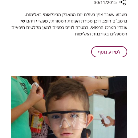
30/11/2015
רכיב
בשבוע שעבר צוין בעולם יום המאבק הבינלאומי באלימות.
שיתוף
ברמב"ם הוצב דוכן מכירת העוגות המסורתי, מעשי ידיהם של
עובדי
עובדי המרכז הרפואי, במטרה לגייס כספים למען מקלטים חיפאים
רמב"ם
המטפלים בקורבנות האלימות ​
מצטרפים
למאבק
באלימות
על
למידע נוסף
במשפחה
עובדי
רמב"ם
מצטרפים
למאבק
באלימות
במשפחה