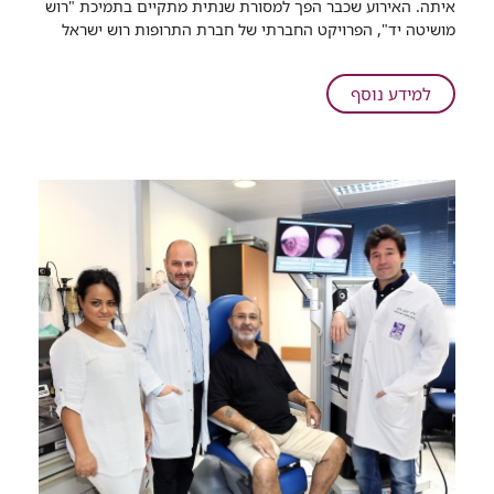
איתה. האירוע שכבר הפך למסורת שנתית מתקיים בתמיכת "רוש
רמב"ם
מושיטה יד", הפרויקט החברתי של חברת התרופות רוש ישראל
מציינת
את
על
למידע נוסף
חודש
הקריה
המודעות
הרפואית
לסרטן
רמב"ם
השד
מציינת
את
חודש
המודעות
לסרטן
השד