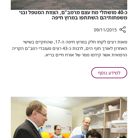
בני
80
כ-40 מושתלי מח עצם מרמב"ם, הצוות המטפל ובני
משפחותיהם השתתפו במרוץ חיפה
ומעלה
09/11/2015
רכיב
מאות רצים לקחו חלק במרוץ חיפה ה-17, שהתקיים בשישי
שיתוף
האחרון לאורך חוף הים, לרבות כ-43 רצים מעובדי רמב"ם הקריה
כ-40
הרפואית אשר קידמו מסר של אורח חיים בריא. ​
מושתלי
מח
עצם
על
למידע נוסף
מרמב"ם,
כ-40
הצוות
מושתלי
המטפל
מח
ובני
עצם
משפחותיהם
מרמב"ם,
השתתפו
הצוות
במרוץ
המטפל
חיפה
ובני
משפחותיהם