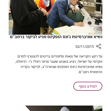
השתתפו
במרוץ
חיפה
נשיא אוניברסיטת ג'ונס הופקינס מגיע לביקור ברמב"ם
02/11/2015
רכיב
על רקע הקריאה של מאות מלומדים בריטים להצטרף לחרם
שיתוף
אקדמי על ישראל, הגיע בשבוע שעבר פרופ' רונלד ג'י. דניאלס,
נשיא
נשיא אוניברסיטת ג'ונס הופקינס שבארה"ב, לביקור בקריה
אוניברסיטת
הרפואית רמב"ם.
ג'ונס
הופקינס
מגיע
על
למידע נוסף
לביקור
נשיא
ברמב"ם
אוניברסיטת
ג'ונס
הופקינס