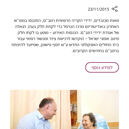
23/11/2015
רכיב
מאות מכובדים, ידידי הקריה הרפואית רמב"ם, התכנסו במוצ"ש
שיתוף
האחרון באודיטוריום מרכז הכרמל כדי לקחת חלק בערב הגאלה
המטו-כיף:
של אגודת ידידי רמב"ם. הכנסות האירוע – מופע בו לקחו חלק
יום
מיטב אומני ישראל – הוקדשו לרכישת ציוד ומכשור רפואי עבור
פעילות
בית החולים האונקולוגי החדש ע"ש יוסף פישמן, שמיועד להיפתח
חווייתית
ברמב"ם בחודשים הקרובים. ​​
במכון
ההמטולוגי
ברמב"ם
על
למידע נוסף
המטו-כיף:
יום
פעילות
חווייתית
במכון
ההמטולוגי
ברמב"ם