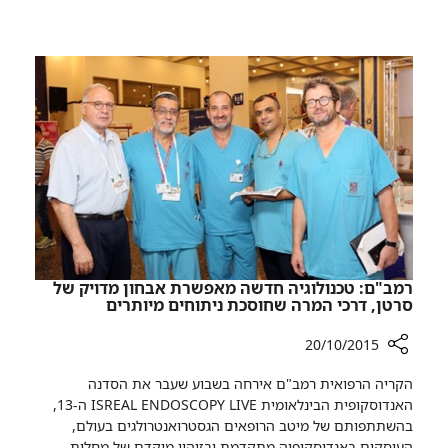
קרינה
מתרגל
רדיואקטיבית
אירוע
של
פיגוע
המערב
קרינה
רדיואקטיבית
רמב"ם: טכנולוגיה חדשה מאפשרת אבחון מדויק של
סרטן, דרכי המרה שחוסכת ניתוחים מיותרים
20/10/2015
רכיב
הקריה הרפואית רמב"ם אירחה בשבוע שעבר את הסדנה
שיתוף
האנדוסקופית הבינלאומית ISREAL ENDOSCOPY LIVE ה-13,
רמב"ם:
בהשתתפותם של מיטב הרופאים הגסטרואנטרולגים בעולם,
טכנולוגיה
העוסקים באנדוסקופיה מתקדמת ובזיהוי מוקדם של מחלות