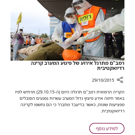
מגיע
לביקור
ברמב"ם
רמב"ם מתרגל אירוע של פיגוע המערב קרינה
רדיואקטיבית
29/10/2015
רכיב
הקריה הרפואית רמב"ם תרגלה היום (ה-29.10.15) תרחיש לפיו
שיתוף
באזור חיפה אירע פיצוץ גדול המערב עשרות נפגעים הסובלים
רמב"ם
מפציעות שונות, כאשר בדיעבד מתברר כי הם נחשפו לקרינה
מתרגל
רדיואקטיבית. ​
אירוע
של
פיגוע
על
למידע נוסף
המערב
רמב"ם