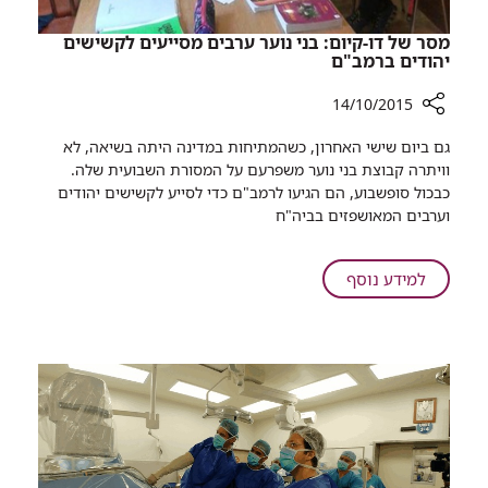
מסר של דו-קיום: בני נוער ערבים מסייעים לקשישים
יהודים ברמב"ם
14/10/2015
רכיב
גם ביום שישי האחרון, כשהמתיחות במדינה היתה בשיאה, לא
שיתוף
וויתרה קבוצת בני נוער משפרעם על המסורת השבועית שלה.
מסר
כבכול סופשבוע, הם הגיעו לרמב"ם כדי לסייע לקשישים יהודים
של
וערבים המאושפזים בביה"ח​
דו-קיום:
בני
נוער
על
למידע נוסף
ערבים
מסר
מסייעים
של
לקשישים
דו-קיום:
יהודים
בני
ברמב"ם
נוער
ערבים
מסייעים
לקשישים