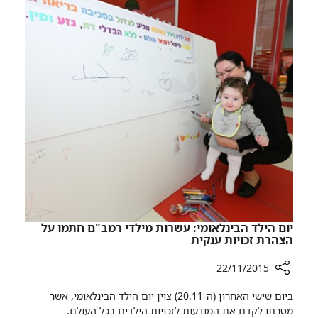
93
אחרי
עברה
שבץ
צנתור
מוחי
מוח
וחזרה
לתפקד
אחרי
שבץ
מוחי
יום הילד הבינלאומי: עשרות מילדי רמב"ם חתמו על
הצהרת זכויות ענקית
22/11/2015
רכיב
ביום שישי האחרון (ה-20.11) צוין יום הילד הבינלאומי, אשר
שיתוף
מטרתו לקדם את המודעות לזכויות הילדים בכל העולם. ​​
יום