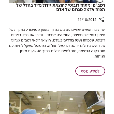
רמב"ם: ניתוח רובוטי להוצאת גידול נדיר בגודל של
תפוח אדמה מגרונו של אדם
11/10/2015
רכיב
יש הרבה אנשים שחיים עם גוש בגרון, באופן מטאפורי. במקרה של
שיתוף
מימון בוסקילה מחיפה, הגוש היה אמיתי – וסיכן את חייו. בניתוח
רמב"ם:
רובוטי, ש​כמוהו נעשו בודדים בעולם, הוציאו רופאי רמב"ם מגרונו
ניתוח
של האיש גידול נדיר שגודלו כשל תפו"א. המטופל ששקל לחיות עם
רובוטי
חור בקנה הנשימה, חזר לחיים רגילים בתוך 48 שעות מזמן
להוצאת
הניתוח...
גידול
נדיר
בגודל
על
למידע נוסף
של
רמב"ם:
תפוח
ניתוח
אדמה
רובוטי
מגרונו
להוצאת
של
גידול
אדם
נדיר
בגודל