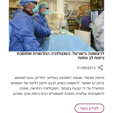
של
תפוח
אדמה
מגרונו
של
אדם
​לראשונה בישראל: הטכנולוגיה החדשנית שחוסכת
ניתוח לב פתוח
21/09/2015
רכיב
פיתוח ישראלי, שנמכר לאחרונה במיליוני דולרים, נכנס לשימוש
שיתוף
ברמב"ם ואפשר, לראשונה בארץ, לבצע תיקון דליפה של המסתם
המיטרלי על ידי טבעת בצנתור. הטכנולוגיה החדשה, שזוכה
לראשונה
להתעניינות עולמית, חוסכת למטופלים רבים ניתוח ארוך ומורכב
בישראל:
הטכנולוגיה
החדשנית
על
למידע נוסף
שחוסכת