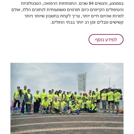
בממוצע, והנשים 84 שנים. התפתחות הרפואה, הטכנולוגיות
הקשיש
והטיפולים הקיימים כיום תורמים משמעותית לנתונים הללו, אולם
העולמי:
למרות שהיום חיים יותר, צריך לקחת בחשבון שיותר ויותר
בתוך
קשישים מבלים זמן רב יותר בבתי החולים.
חמש
שנים,
עליה
על
למידע נוסף
של
חודש
21%
הקשיש
במספר
העולמי:
הפניות
בתוך
למיון
חמש
רמב"ם
שנים,
בקרב
עליה
בני
של
80
21%
ומעלה
במספר
הפניות
למיון
רמב"ם
בקרב