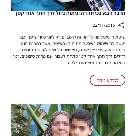
​הדבר הבא בכירורגיה: ניתוח גדול דרך חתך אחד קטן
22/11/2015
רכיב
שיטת ה"סינגל פורט" הגיעה לרמב"ם רק לפני כחודשיים, וכבר
שיתוף
נעשה בה שימוש בשבעה ניתוחים. השיטה, אשר רמב"ם הוא
היחיד בארץ שמבצע אותה, מאפשרת לנשים לעבור ניתוחים
הדבר
גדולים דרך חתך אחד קטן מתחת לטבור, עם פחות סיבוכים, זמן
הבא
החלמה קצר יותר ומינימום צלקות
בכירורגיה:
ניתוח
גדול
על
למידע נוסף
דרך
חתך
הדבר
אחד
הבא
קטן
בכירורגיה:
ניתוח
גדול
דרך
חתך