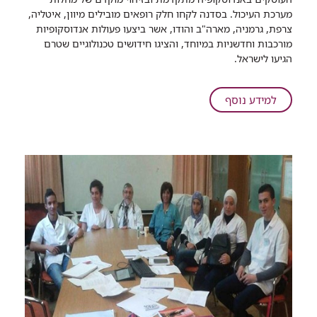
חדשה
מערכת העיכול. בסדנה לקחו חלק רופאים מובילים מיוון, איטליה,
מאפשרת
צרפת, גרמניה, מארה"ב והודו, אשר ביצעו פעולות אנדוסקופיות
אבחון
מורכבות וחדשניות במיוחד, והציגו חידושים טכנולוגיים שטרם
מדויק
הגיעו לישראל. ​​
של
סרטן,
דרכי
על
למידע נוסף
המרה
רמב"ם:
שחוסכת
טכנולוגיה
ניתוחים
חדשה
מיותרים
מאפשרת
אבחון
מדויק
של
סרטן,
דרכי
המרה
שחוסכת
ניתוחים
מיותרים