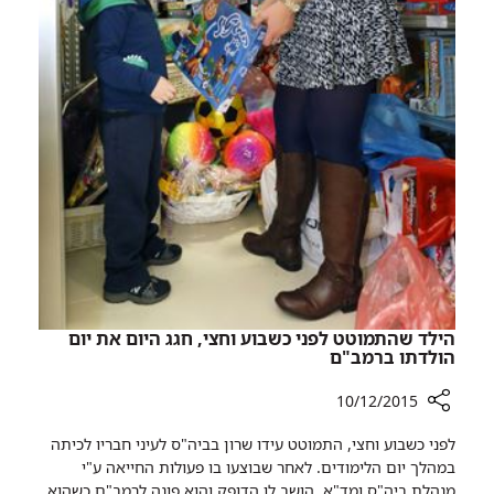
הילד שהתמוטט לפני כשבוע וחצי, חגג היום את יום
הולדתו ברמב"ם
10/12/2015
רכיב
לפני כשבוע וחצי, התמוטט עידו שרון בביה"ס לעיני חבריו לכיתה
שיתוף
במהלך יום הלימודים. לאחר שבוצעו בו פעולות החייאה ע"י
הילד
מנהלת ביה"ס ומד"א, הושב לו הדופק והוא פונה לרמב"ם כשהוא