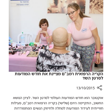
מפרק
הירך
בעזרת
השתלת
גיד
מתורם
זר
הקריה הרפואית רמב"ם מציינת את ​חודש המודעות
לסרטן השד
13/10/2015
רכיב
אוקטובר הוא חודש המודעות העולמי לסרטן השד. לציון הנושא
שיתוף
החשוב, התקיימה היום (שלישי) בקריה הרפואית רמב"ם, פעילות
הקריה
חווייתית לעידוד המודעות למחלה ולחיזוק הנשים המתמודדות
הרפואית