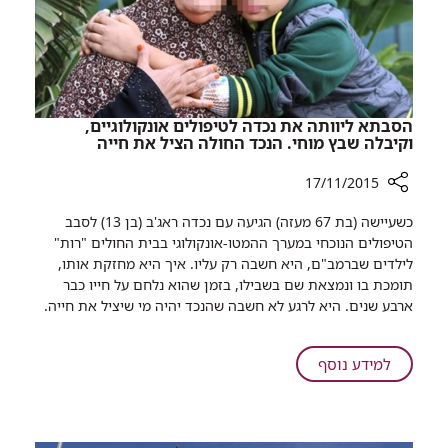
אחד
קטן
הסבתא ליוותה את נכדה לטיפולים אונקולוגיים,
וקיבלה שבץ מוחי. הנכד החולה הציל את חייה
17/11/2015
רכיב
כשעיישה (בת 67 מעזה) הגיעה עם נכדה ראג'ב (בן 13) לסבב
שיתוף
הטיפולים הנוכחי במערך ההמטו-אונקולוגי בבית החולים "רות"
הסבתא
לילדים שברמב"ם, היא חשבה רק עליו. איך היא מחזקת אותו,
ליוותה
תומכת בו ונמצאת שם בשבילו, בזמן שהוא נלחם על חייו כבר
את
ארבע שנים. היא לרגע לא חשבה שהנכד יהיה מי שיציל את חייה.​
נכדה
לטיפולים
אונקולוגיים,
על
למידע נוסף
וקיבלה
הסבתא
שבץ
ליוותה
מוחי.
את
הנכד