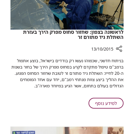
יהודים
ברמב"ם
לראשונה בצפון: שחזור סחוס מפרק הירך בעזרת
השתלת גיד מתורם זר
13/10/2015
רכיב
בניתוח חדשני, שכמוהו נעשו רק בודדים בישראל, בוצע אתמול
שיתוף
ברמב"ם טיפול מתקדם לקרע בסחוס מפרק הירך של בחור בשנות
לראשונה
ה-20 לחייו: השתלת גיד מתורם זר לטובת שחזור הסחוס הפגוע.
בצפון:
את ההליך ביצע צוות מנתחי רמב"ם, יחד עם אחד המומחים
שחזור
הגדולים בעולם בתחום, אשר הגיע במיוחד מארה"ב.
סחוס
מפרק
הירך
על
למידע נוסף
בעזרת
לראשונה
השתלת
בצפון:
גיד
שחזור
מתורם
סחוס
זר