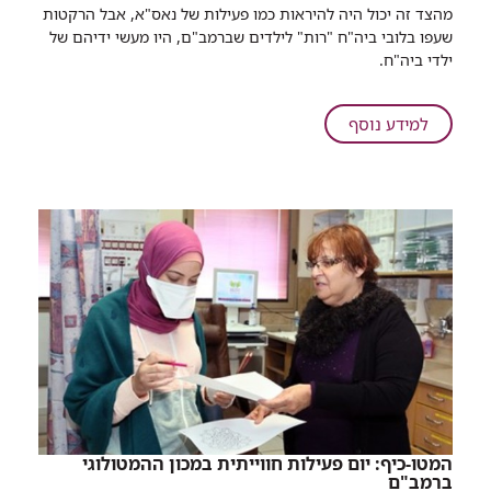
רכיב
מהצד זה יכול היה להיראות כמו פעילות של נאס"א, אבל הרקטות
שיתוף
שעפו בלובי ביה"ח "רות" לילדים שברמב"ם, היו מעשי ידיהם של
אל
ילדי ביה"ח.
תנסו
את
זה
על
למידע נוסף
בבית:
אל
ילדי
תנסו
רמב"ם
את
מעיפים
זה
טילים
בבית:
ילדי
רמב"ם
מעיפים
טילים
המטו-כיף: יום פעילות חווייתית במכון ההמטולוגי
ברמב"ם