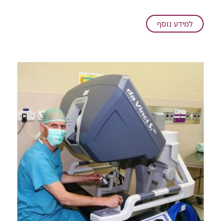
הילד
הבינלאומי:
על
למידע נוסף
עשרות
יום
מילדי
הילד
רמב"ם
הבינלאומי:
חתמו
עשרות
על
מילדי
הצהרת
רמב"ם
זכויות
חתמו
ענקית
על
הצהרת
זכויות
ענקית