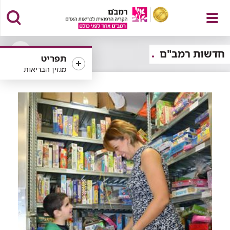
פתח
חדשות רמב"ם
תפריט
פתיחה
מגזין הבריאות
או
סגירה
של
תפריט
רכיב
סינון