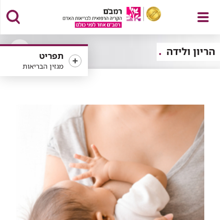
פתח
הריון ולידה
תפריט
פתיחה
מגזין הבריאות
או
סגירה
של
תפריט
רכיב
סינון