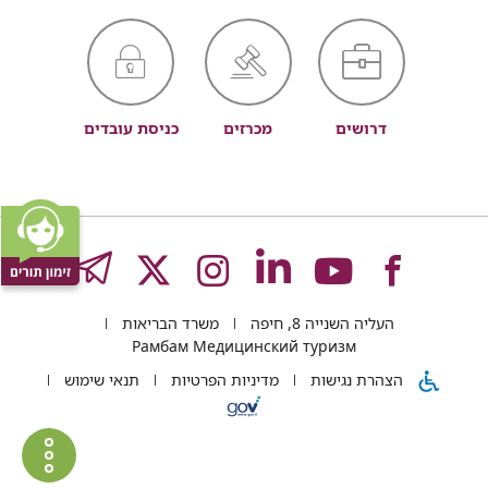
דרושים
מכרזים
כניסת עובדים
לעמוד
לעמוד
לעמוד
לעמוד
לעמוד
GRAM
העליה השנייה 8, חיפה
משרד הבריאות
של
של
של
של
של
Рамбам Медицинский туризм
הצהרת נגישות
מדיניות הפרטיות
תנאי שימוש
רמב"ם
רמב"ם
רמב"ם
רמב"ם
רמב"ם