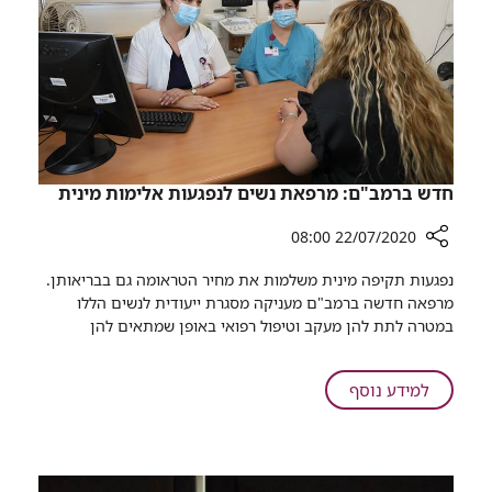
שמעתם?
חדש ברמב"ם: מרפאת נשים לנפגעות אלימות מינית
22/07/2020 08:00
רכיב
נפגעות תקיפה מינית משלמות את מחיר הטראומה גם בבריאותן.
שיתוף
מרפאה חדשה ברמב"ם מעניקה מסגרת ייעודית לנשים הללו
חדש
במטרה לתת להן מעקב וטיפול רפואי באופן שמתאים להן
ברמב"ם:
מרפאת
נשים
על
למידע נוסף
לנפגעות
חדש
אלימות
ברמב"ם:
מינית
מרפאת
נשים