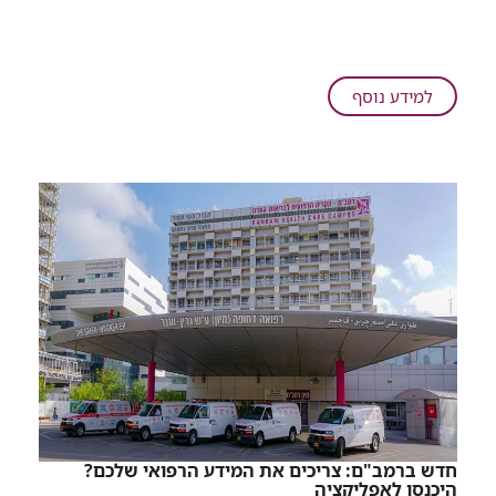
נדירה
והצילה
את
חיי
על
למידע נוסף
אם
בדיקת
ועובר
מעבדה
איתרה
מחלה
נדירה
והצילה
את
חיי
אם
ועובר
חדש ברמב"ם: צריכים את המידע הרפואי שלכם?
היכנסו לאפליקציה