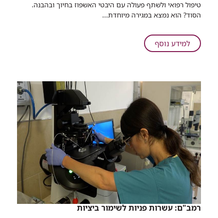
טיפול רפואי ולשתף פעולה עם היבטי האשפוז בחיוך ובהבנה.
שמצליח
הסוד? הוא נמצא במגירה מיוחדת...
לשכנע
ילדים
לקבל
על
למידע נוסף
טיפול
הפרויקט
רפואי
שמצליח
עם
לשכנע
חיוך
ילדים
לקבל
טיפול
רפואי
עם
חיוך
רמב"ם: עשרות פניות לשימור ביציות