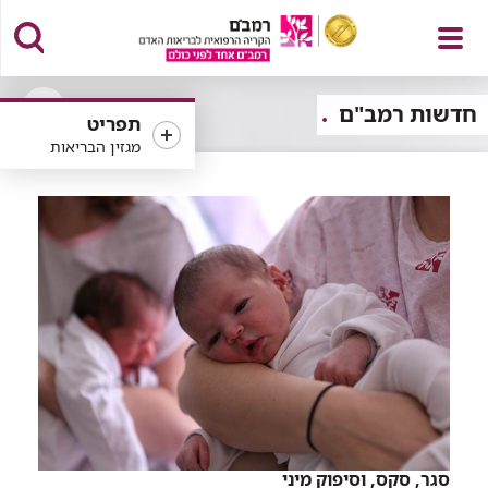
פתח
חדשות רמב"ם
תפריט
פתיחה
מגזין הבריאות
או
סגירה
של
תפריט
רכיב
סינון
סגר, סקס, וסיפוק מיני