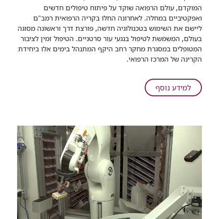
מחקר
המוקדם, עולם הרפואה שוקד על פיתוח טיפולים חדשים
חדש
ואפקטיביים במחלה. לאחרונה החלו בקריה הרפואית רמב"ם
ברמב"ם:
ליישם את השימוש בטכנולוגיה חדשה, פורצת דרך וראשונה מסוגה
האם
בעולם, המשמשת לטיפול בנגעי עור סרטניים. הטיפול זמין לציבור
הסטארט-אפ
המטופלים במסגרת מחקר רחב היקף המתנהל בימים אלו ביחידת
הישראלי
הקרינה של המרכז הרפואי.
ישנה
את
הטיפול
על
למידע נוסף
בסרטן
מחקר
העור
חדש
וחלל
ברמב"ם:
הפה?
האם
הסטארט-אפ
הישראלי
ישנה
את
הטיפול
בסרטן
העור
וחלל