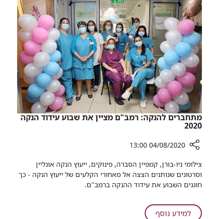
צומות
רפואית
ורפואה
וגם
מחקר
צומות
מתחברים להנקה: רמב"ם מציין את שבוע עידוד הנקה
2020
04/08/2020 13:00
רכיב
צילומי ניו-בורן, קמפיין הסברה, פינוקים, ייעוץ הנקה אונליין
שיתוף
וסרטונים שנותנים הצצה אל מאחורי הקלעים של ייעוץ הנקה - כך
מתחברים
חוגגים השבוע את עידוד ההנקה ברמב"ם.
להנקה:
רמב"ם
מציין
על
למידע נוסף