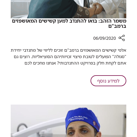
​משמר הזהב: בואו להתנדב למען קשישים המאושפזים
ברמב"ם
06/09/2020
רכיב
אלפי קשישים המאושפזים ברמב"ם זוכים לליווי של מתנדבי יחידת
שיתוף
"סגולה" הפועלים לטובת מיצוי זכויותיהם הסוציאליות. רוצים גם
אתם לקחת חלק בפרויקט ההתנדבותי? אנחנו מחכים לכם
משמר
הזהב:
בואו
על
למידע נוסף
להתנדב
למען
משמר
קשישים
הזהב:
המאושפזים
בואו
ברמב"ם
להתנדב
למען
קשישים
המאושפזים