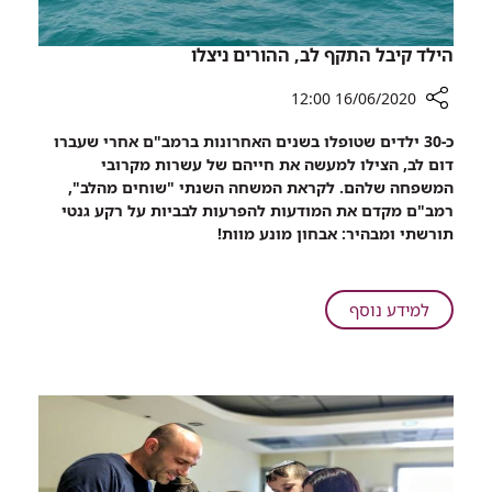
הילד קיבל התקף לב, ההורים ניצלו
16/06/2020 12:00
רכיב
כ-30 ילדים שטופלו בשנים האחרונות ברמב"ם אחרי שעברו
שיתוף
דום לב, הצילו למעשה את חייהם של עשרות מקרובי
הילד
המשפחה שלהם. לקראת המשחה השנתי "שוחים מהלב",
קיבל
רמב"ם מקדם את המודעות להפרעות לבביות על רקע גנטי
התקף
תורשתי ומבהיר: אבחון מונע מוות!
לב,
ההורים
ניצלו
על
למידע נוסף
הילד
קיבל
התקף
לב,
ההורים
ניצלו