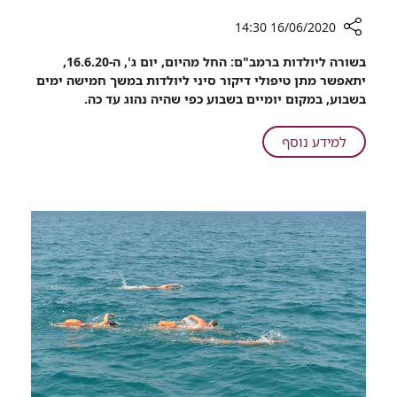
16/06/2020 14:30
רכיב
בשורה ליולדות ברמב"ם: החל מהיום, יום ג', ה-16.6.20,
שיתוף
יתאפשר מתן טיפולי דיקור סיני ליולדות במשך חמישה ימים
מתרחבים:
בשבוע, במקום יומיים בשבוע כפי שהיה נהוג עד כה.
דיקור
סיני
על
למידע נוסף
ליולדות
מתרחבים:
ברמב"ם
דיקור
בכל
סיני
ימות
ליולדות
השבוע
ברמב"ם
בכל
ימות
השבוע