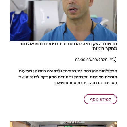
ברמב"ם
חדשות האקדמיה: הנדסה ביו רפואית ורפואה וגם
מחקר צומות
03/09/2020 08:00
רכיב
הפקולטות להנדסה ביו-רפואית ולרפואה בטכניון מציעות
שיתוף
תוכנית מצוינות יוקרתית וייחודית המעניקה לבוגריה שני
חדשות
תארים - הנדסה ביו-רפואית ורפואה
האקדמיה:
הנדסה
ביו
על
למידע נוסף
רפואית
חדשות
ורפואה
האקדמיה:
וגם
הנדסה
מחקר
ביו