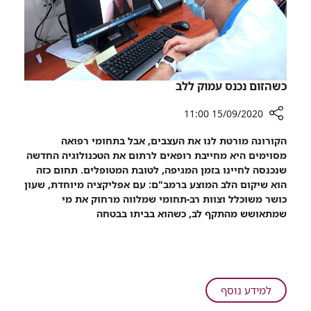
כשהזום נכנס עמוק ללב
15/09/2020 11:00
רכיב
הקורונה מורטת לנו את העצבים, אבל בתחומי רפואה
שיתוף
מסוימים היא מחייבת רופאים לרתום את הטכנולוגיה החדשה
כשהזום
שנכנסה לחיינו בזמן המגיפה, לטובת המטופלים. תחום כזה
נכנס
הוא שיקום הלב המוצע ברמב"ם: עם אפליקציה מיוחדת, שעון
עמוק
כושר משוכלל וצוות רב-תחומי שמלווה מרחוק את מי
ללב
שמתאושש מהתקף לב, כשהוא בביתו בבטחה
על
למידע נוסף
כשהזום