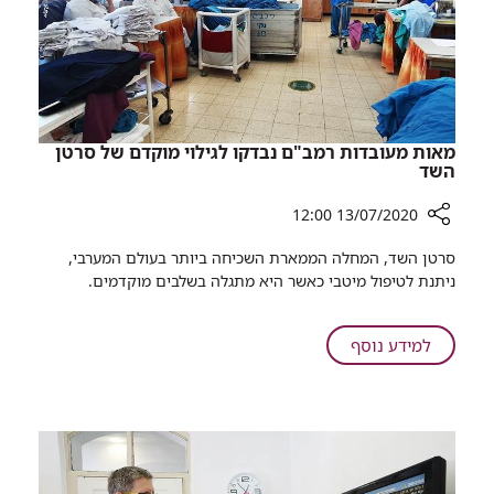
מאות מעובדות רמב"ם נבדקו לגילוי מוקדם של סרטן
השד
13/07/2020 12:00
רכיב
סרטן השד, המחלה הממארת השכיחה ביותר בעולם המערבי,
שיתוף
ניתנת לטיפול מיטבי כאשר היא מתגלה בשלבים מוקדמים.
מאות
מעובדות
רמב"ם
על
למידע נוסף
נבדקו
מאות
לגילוי
מעובדות
מוקדם
רמב"ם
של
נבדקו
סרטן
לגילוי
השד
מוקדם