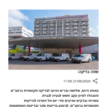
בצפון:
על
המרפאה
המוח
שמטפלת
במתקפה
חיסונית
על
המוח
שווה בדיקה:
21/06/2020 11:00
רכיב
באותו היום, שלושה גברים הגיעו לבדיקה תקופתית ברמב"ם
שיתוף
והובהלו למיון עקב חשש לבעיה לבבית.
שווה
עשרות נבדקים מגיעים מדי יום אל המרכז לבדיקות
בדיקה:
תקופתיות ברמב"ם, לביצוע בדיקות סקר ובדיקות המותאמות