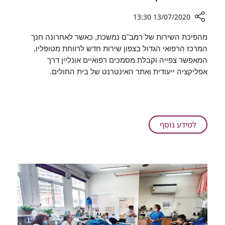
13/07/2020 13:30
רכיב
מהפיכת השירות של רמב"ם נמשכת, כאשר לאחרונה חנך
שיתוף
המרכז הרפואי הגדול בצפון שירות חדש לרווחת מטופליו,
חדש
המאפשר צפייה וקבלת מסמכים רפואיים אונליין דרך
ברמב"ם:
אפליקציה ייעודית ואתר האינטרנט של בית החולים.
צריכים
את
המידע
הרפואי
שלכם?
על
למידע נוסף
היכנסו
חדש
לאפליקציה
ברמב"ם:
צריכים
את
המידע
הרפואי
שלכם?
היכנסו
לאפליקציה