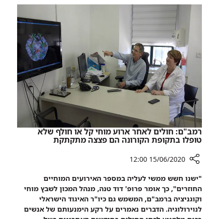
שילדה
הפונדקאית
תאומים
ילדה
בן
עבור
אם
אחרת,
הפונדקאית
ילדה
בן
רמב"ם: חולים לאחר ארוע מוחי קל או חולף שלא
טופלו בתקופת הקורונה הם פצצה מתקתקת
15/06/2020 12:00
רכיב
"ישנו חשש ממשי לעליה במספר האירועים המוחיים
שיתוף
החוזרים", כך אומר פרופ' דוד טנה, מנהל המכון לשבץ מוחי
רמב"ם:
וקוגניציה ברמב"ם, המשמש גם כיו"ר האיגוד הישראלי
חולים
לנוירולוגיה. הדברים נאמרים על רקע הימנעותם של אנשים
לאחר