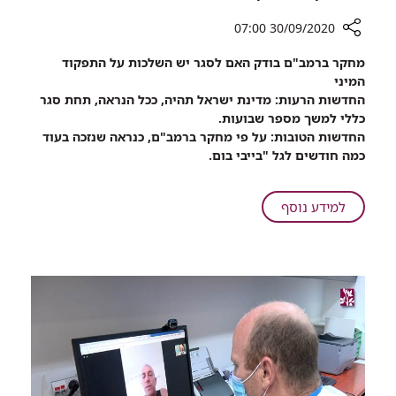
30/09/2020 07:00
רכיב
מחקר ברמב"ם בודק האם לסגר יש השלכות על התפקוד
שיתוף
המיני
סגר,
החדשות הרעות: מדינת ישראל תהיה, ככל הנראה, תחת סגר
סקס,
כללי למשך מספר שבועות.
וסיפוק
החדשות הטובות: על פי מחקר ברמב"ם, כנראה שנזכה בעוד
מיני
כמה חודשים לגל "בייבי בום.
על
למידע נוסף
סגר,
סקס,
וסיפוק
מיני