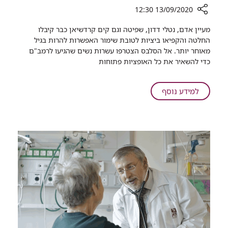
13/09/2020 12:30
רכיב
מעיין אדם, נטלי דדון, שפיטה וגם קים קרדשיאן כבר קיבלו
שיתוף
החלטה והקפיאו ביציות לטובת שימור האפשרות להרות בגיל
רמב"ם:
מאוחר יותר. אל הסלבס הצטרפו עשרות נשים שהגיעו לרמב"ם
עשרות
כדי להשאיר את כל האופציות פתוחות
פניות
לשימור
ביציות
על
למידע נוסף
רמב"ם:
עשרות
פניות
לשימור
ביציות