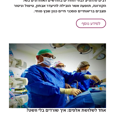
רבים מלהגיע לבתי החולים בחודשים האחרונים בשל
ארוע
הקורונה, תופעה אשר הובילה להיעדר אבחון, טיפול וניטור
מוחי
מצבים בריאותיים מסכני חיים כגון שבץ מוחי.
קל
או
על
למידע נוסף
חולף
רמב"ם:
שלא
חולים
טופלו
לאחר
בתקופת
ארוע
הקורונה
מוחי
הם
פצצה
קל
מתקתקת
או
חולף
שלא
טופלו
בתקופת
הקורונה
הם
פצצה
מתקתקת
אחד לשלושת אלפים: איך שורדים בלי וושט?