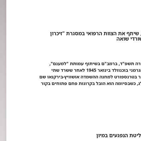
שיתף את הצוות הרפואי במסגרת "זיכרון
ורדי שואה
גבורה תשפ"ד, ברמב"ם בשיתוף עמותת "למענם",
בהשתתפות השורד נפתלי פירסט, בן ה-91. נפתלי, הגיע למחנה הגרמני בוכנוולד בינואר 1945 לאחר ששרד שתי
ר בטרנספורט למחנה ההשמדה אושוויץ-בירקנאו שם
, כשבסיומה הוא הובל בקרונות פחם פתוחים בקור
ליטת הנפגעים במיון