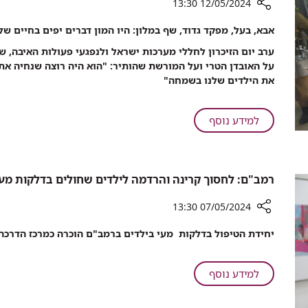
היא
12/05/2024 13:30
חוקרת
גם
רכיב
אבא, בעל, מפקד גדוד, שף במלון: היו המון דברים יפים בחיים של
תותחית
שיתוף
בסיעוד
ערב יום הזיכרון לחללי מערכות ישראל ולנפגעי פעולות האיבה, 
רמב"ם
וגם
על האובדן הטרי ועל המורשת שהותיר: "הוא היה רוצה שנחיה א
מרכין
חוקרת
את הילדים שלנו בשמחה"
ראש
נוכח
השכול
על
למידע נוסף
והאובדן
רמב"ם
של
מרכין
משפחות
ראש
העובדים
רמב"ם: לחסוך קרינה והרדמה לילדים שחולים בדלקות מעי
נוכח
ביום
השכול
הזיכרון
07/05/2024 13:30
והאובדן
של
רכיב
יחידת הטיפול בדלקות מעי בילדים ברמב"ם הוכרה כמרכז הדרכה 
משפחות
שיתוף
רמב"ם:
העובדים
לחסוך
ביום
על
למידע נוסף
קרינה
הזיכרון
רמב"ם:
והרדמה
לחסוך