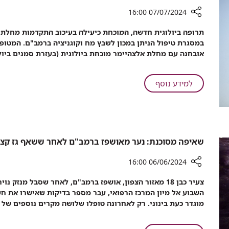
סיגריות
נוסף
אלקטרוניות
07/07/2024 16:00
עקב
מזויפות;
רכיב
שימוש
תרופה ביולוגית חדשה, המוכחת כיעילה בעיכוב התקדמות מחלת
גבר
שיתוף
באלכוהול
נוסף
בשורה
מזויף
אובחנה עם מחלת אלצהיימר מוכחת ביולוגית (בעזרת סמנים ביול
עקב
לתושבי
שימוש
הצפון:
באלכוהול
רמב"ם
על
למידע נוסף
מזויף
החל
בשורה
במתן
לתושבי
טיפול
הצפון:
ביולוגי
רמב"ם
להאטת
החל
שאיפה מסוכנת: נער מאושפז ברמב"ם לאחר ששאף גז קצ
מחלת
במתן
האלצהיימר
טיפול
06/06/2024 16:00
ביולוגי
רכיב
צעיר כבן 18 מאזור הצפון, אושפז ברמב"ם, לאחר שסבל מנזק
להאטת
שיתוף
השבוע אל מיון המרכז הרפואי, עבר מספר בדיקות שאישרו את חשד
מחלת
שאיפה
מוגדר כעת בינוני. רק לאחרונה טופלו שלושה מקרים נוספים של 
האלצהיימר
מסוכנת:
נער