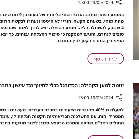
ברמב"ם
23/05/2024 15:00
ברך
לביצוע
רכיב
במבצע רפואי מורכב 
החלפת
שיתוף
מוות מוחי. בשעתם הקשה, הוריו לא היססו ונעתרו לבקשת הרופאי
מפרק
נדיר
4 שנזקק להשתלת כליה. מבצע ההנצלה יצא לדרך לאחר שהרופאים
ברך
ומורכב:
טובים לנתרם, והגיעו למסקנה כי סיכויי ההצלחה גבוהים. כך יצא
כליותיו
הפיזי בין התורם הקטן לבין הנתרם.
של
תינוק
בן
על
למידע נוסף
9
נדיר
חודשים
ומורכב:
וחצי
כליותיו
הצילו
יוזמה למען הקהילה: הכדורגל ככלי לחינוך נגד עישון בחב
של
את
תינוק
חייו
19/05/2024 13:00
בן
של
9
רכיב
ילד
למעלה מ 40% מהגברים הצעירים בחברה הערבית מעשנים -
חודשים
שיתוף
בן
המטריד הזה, עם ההשלכות הבריאותיות הקשות הנלוות לו, עומד 
יוזמה
וחצי
4
החולים רמב"ם בחיפה והמרכז הרפואי סכנין ליצור מודעות בחבר
למען
הצילו
הקהילה:
את
הכדורגל