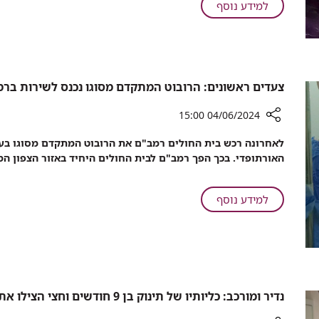
מאושפז
על
למידע נוסף
ברמב"ם
שאיפה
לאחר
מסוכנת:
ששאף
נער
גז
מאושפז
קצפות
ברמב"ם
צעדים ראשונים: הרובוט המתקדם מסוגו נכנס לשירות בר
לאחר
ששאף
04/06/2024 15:00
גז
רכיב
לאחרונה רכש בית החולים רמב"ם את הרובוט המתקדם מסוגו בע
קצפות
שיתוף
האורתופדי. בכך הפך רמב"ם לבית החולים היחיד באזור הצפון המ
צעדים
ראשונים:
הרובוט
על
למידע נוסף
המתקדם
צעדים
מסוגו
ראשונים:
נכנס
הרובוט
לשירות
המתקדם
ברמב"ם
מסוגו
לביצוע
נכנס
נדיר ומורכב: כליותיו של תינוק בן 9 חודשים וחצי הצילו את חייו של ילד בן 4
החלפת
לשירות
מפרק