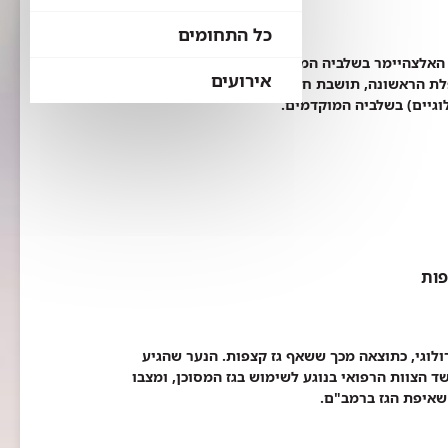
כל התחומים
 האלצהיימר בשלביה המוקדמים, נכנסה לשימוש
אירועים
במסגרת טיפול הניתן במכון לשבץ מח וקוגניציה ברמב"ם. המטופלת הראשונה, תושבת חיפה בשנות ה-50 לחייה,
וגיים) בשלביה המוקדמים.
פות
 נוירולוגי, כתוצאה מכך ששאף גז קצפות. הנער שהגיע
 הצוות הרפואי בנוגע לשימוש בגז המסוכן, ומצבו
שאיפת הגז ברמב"ם.