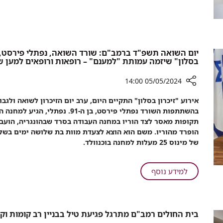
לילדים
קרינה
שחולים
והרדמה
בדלקות
לילדים
מעי
שחולים
בדלקות
יום השואה תשפ"ד ברמב"ם: שורד השואה, נפתלי פירסט, 
בסלון" שיזמה עמותת "למענם" – רופאות ורופאים למען ש
מעי
05/05/2024 14:00
רכיב
אירוע "זיכרון בסלון" התקיים היום, ערב יום הזיכרון לשואה ול
שיתוף
יום
תקופות מאסר לצד הוריו במחנה העבודה בסרד שבהונגריה, הועב
השואה
הופרד מהוריו. משם הוא הוצא לצעדת מוות בת שלושה ימים בשלג
תשפ"ד
של מינוס 25 מעלות למחנה בוכנוולד.
ברמב"ם:
שורד
השואה,
על
למידע נוסף
נפתלי
יום
פירסט,
השואה
שיתף
תשפ"ד
את
בית החולים רמב"ם מתרגל פגיעת טיל בבניין רב קומות וק
ברמב"ם:
הצוות