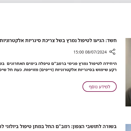
חשד: הגיעו לטיפול נמרץ בשל צריכת סיגריות אלקטרוניות 
08/07/2024 15:00
רכיב
היחידה לטיפול נמרץ פנימי ברמב"ם טיפלה בימים האחרונים בשנ
שיתוף
רקע שימוש בסיגריות אלקטרוניות (וייפים) מזויפות. כעת חל שי
חשד:
הגיעו
לטיפול
על
למידע נוסף
נמרץ
חשד:
בשל
הגיעו
צריכת
לטיפול
סיגריות
נמרץ
אלקטרוניות
בשל
מזויפות;
צריכת
בשורה לתושבי הצפון: רמב"ם החל במתן טיפול ביולוגי 
גבר