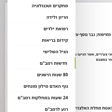
מחקרים וטכנולוגיה
הריון ולידה
רפואת ילדים
מזויפות; גבר נוסף עקב שימוש באלכוהול מזויף
קידום בריאות
הגיל השלישי
י צעירים, אשר הגיעו במצב קשה, ככל הנראה על
פור במצבם
חדשות רמב"ם
80 שנות הישגים
גוף האדם מילון מונחים
24 שעות במחלקות רמב"ם
להאטת מחלת האלצהיימר
רגע לרמב"ם