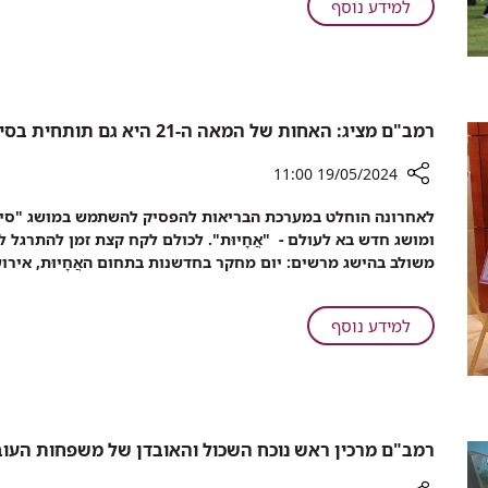
חייו
על
למידע נוסף
ככלי
של
יוזמה
לחינוך
ילד
למען
נגד
בן
הקהילה:
עישון
4
הכדורגל
בחברה
ככלי
רמב"ם מציג: האחות של המאה ה-21 היא גם תותחית בסיעוד וגם חוקרת
הערבית
לחינוך
נגד
19/05/2024 11:00
עישון
רכיב
לאחרונה הוחלט במערכת הבריאות להפסיק להשתמש במושג "סיעו
בחברה
שיתוף
ומושג חדש בא לעולם - "אֲחָיוּת". לכולם לקח קצת זמן להתרגל
הערבית
רמב"ם
משולב בהישג מרשים: יום מחקר בחדשנות בתחום האֲחָיוּת, איר
מציג:
האחות
של
על
למידע נוסף
המאה
רמב"ם
ה-21
מציג:
היא
האחות
גם
של
תותחית
המאה
רמב"ם מרכין ראש נוכח השכול והאובדן של משפחות העובד
בסיעוד
ה-21
וגם