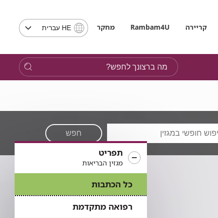
בחירת
קריירה
Rambam4U
מחקר
HE עברית
שפה
-
שים
מה
לב,
ברצונך
בבחירת
לחפש?
שפה
תועבר
לאתר
בשפה
המבוקשת
חפש
תפריט
מגזין הבריאות
כל הכתבות
רפואה מתקדמת