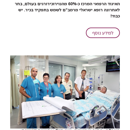
רכיב
האיגוד הרפואי המרכז כ-60% מהנוירוכירורגים בעולם, בחר
שיתוף
לאחרונה רופא ישראלי מרמב"ם לשמש בתפקיד בכיר. יש
רופא
כבוד!
רמב"ם
נבחר
למזכיר
על
למידע נוסף
האיגוד
רופא
הנוירוכירורגי
רמב"ם
הגדול
נבחר
בעולם
למזכיר
האיגוד
הנוירוכירורגי
הגדול
בעולם