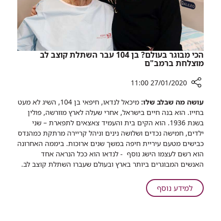
הכי מבוגר בעולם? בן 104 עבר השתלת קוצב לב
מוצלחת ברמב"ם
27/01/2020 11:00
רכיב
עושה מה שבלב שלו:
מיכאל לנדאו, חיפאי בן 104, השיג לא מעט
שיתוף
בחייו. הוא בנה חיים בישראל, אחרי שעלה לארץ מוורשה, פולין
הכי
בשנת 1936. הוא הקים בית והעמיד צאצאים לתפארת – שני
מבוגר
ילדים, חמישה נכדים ושלושה נינים וניהל קריירה מרתקת כמהנדס
בעולם?
כבישים מטעם עיריית חיפה במשך שנים ארוכות. ביממה האחרונה
בן
הוא רשם לעצמו הישג נוסף - לנדאו הוא ככל הנראה אחד
104
האנשים המבוגרים ביותר בארץ ובעולם שעברו השתלת קוצב לב.
עבר
השתלת
על
למידע נוסף
קוצב
הכי
לב
מבוגר
מוצלחת
בעולם?
ברמב"ם