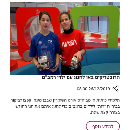
בכדורעף
חיפה
נשים
הגיעו
לביקור
מכבי
ברמב"ם
XT
חיפה
הגיעו
לביקור
ברמב"ם
הרובטריקים באו לחגוג עם ילדי רמב"ם
26/12/2019 08:00
רכיב
תלמידי כיתות ח' מביה"ס אורט השומרון שבבנימינה, קפצו לביקור
שיתוף
בביה"ח "רות" לילדים ברמב"ם כדי לחגוג איתם את חגי החודש
הרובטריקים
בצורה קצת שונה.
באו
לחגוג
על
למידע נוסף
עם