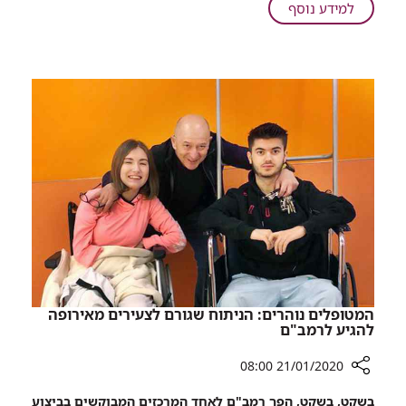
על
למידע נוסף
גולדסטאר
כוכבי
ומני
שנות
ממטרה:
ה-80,
תראו
גולדסטאר
מי
ומני
בא
לבקר
ממטרה:
את
תראו
ילדי
מי
רמב"ם
בא
לבקר
את
ילדי
רמב"ם
המטופלים נוהרים: הניתוח שגורם לצעירים מאירופה
להגיע לרמב"ם
21/01/2020 08:00
רכיב
בשקט, בשקט, הפך רמב
"
ם לאחד המרכזים המבוקשים בביצוע