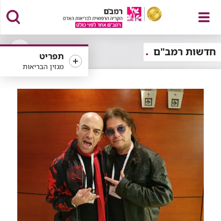
פתח
חדשות רמב"ם
תפריט
פתיחה
מגזין הבריאות
או
סגירה
של
תפריט
רכיב
סינון