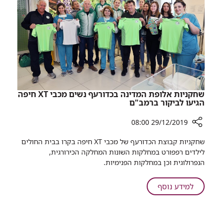
במניעת
זיהומים
שחקניות אלופת המדינה בכדורעף נשים מכבי XT חיפה
הגיעו לביקור ברמב"ם
29/12/2019 08:00
רכיב
שחקניות קבוצת הכדורעף של מכבי
XT
חיפה בקרו בבית החולים
שיתוף
לילדים רפפורט במחלקות השונות המחלקה הכירורגית,
שחקניות
הנפרולוגית וכן במחלקות הפנימיות.
אלופת
המדינה
על
למידע נוסף
בכדורעף
שחקניות
נשים
אלופת
מכבי
המדינה
XT