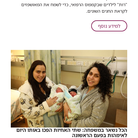
שיתוף
"רות" לילדים שבקמפוס הרפואי, כדי לשמח את המאושפזים
ברמב"ם
לקראת החגים השונים.
חוגגים
את
על
למידע נוסף
החג
ברמב"ם
של
חוגגים
החגים
את
החג
של
החגים
הכל נשאר במשפחה: שתי האחיות הפכו באותו היום
לאימהות בפעם הראשונה