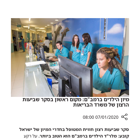
לכבוד
פתיחת
שנת
האחות:
אחיות
רמב"ם
באתגר
הטטריס
מיון הילדים ברמב"ם: מקום ראשון בסקר שביעות
הרצון של משרד הבריאות
07/01/2020 08:00
רכיב
סקר שביעות רצון חווית המטופל בחדרי המיון של ישראל
שיתוף
קובע: מלר"ד הילדים ברמב"ם הוא הטוב ביותר.
על רקע
מיון