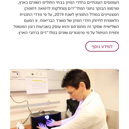
העומסים העונתיים בחדרי המיון בבתי החולים השונים בארץ,
הילדים
פורסמו הבוקר נתוני המלר"דים (מחלקות לרפואה דחופה)
ברמב"ם:
המצטיינים במודל התמרוץ לשנת 2019, על פי מדדי התכנית
מקום
הלאומית לחיזוק חדרי המיון של משרד הבריאות. זו הפעם
ראשון
השלישית שסקר זה מתפרסם והוא עוסק בשביעות רצון המטופל
בסקר
וחווית הטיפול על פי פרמטרים שונים במלר"דים ברחבי הארץ.
שביעות
הרצון
על
למידע נוסף
של
מיון
משרד
הילדים
הבריאות
ברמב"ם:
מקום
ראשון
בסקר
שביעות
הרצון
של
משרד
הבריאות