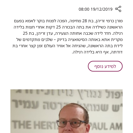
19/12/2019 08:00
רכיב
מורן כרמי זריהן, בת 28 מחיפה, הפכה לפנות בוקר לאמא בפעם
שיתוף
הראשונה כשילדה את בתה הבכורה 25 דקות אחרי חצות בלידה
הכל
רגילה. חדר לידה שכבה אחותה הצעירה, עדן זריהן, בת 25
נשאר
מקרית אתא באותה הסיטואציה בדיוק – שלבים מתקדמים של
במשפחה:
לידת בתה הראשונה, שהגיחה אל אוויר העולם זמן קצר אחרי בת
שתי
דודתה, אף היא בלידה רגילה.
האחיות
הפכו
על
למידע נוסף
באותו
הכל
היום
נשאר
לאימהות
במשפחה:
בפעם
שתי
הראשונה
האחיות
הפכו
באותו
היום
לאימהות
בפעם