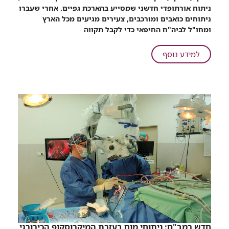
שיתוף
ניתוח אורתופדי חדשני שמסייע בהארכת גפיים. אחרי שעברו
המטופלים
ניתוחים כואבים ומורכבים, צעירים מגיעים מכל הארץ
נוהרים:
ומחו
"
ל לביה
"
ח החיפאי כדי לקבל תקווה
הניתוח
שגורם
על
למידע נוסף
לצעירים
המטופלים
מאירופה
נוהרים:
להגיע
הניתוח
לרמב"ם
שגורם
לצעירים
מאירופה
להגיע
לרמב"ם
חדש רמב"ם: ניתוחי מוח בעזרת המיקרוסקופ הכירורגי