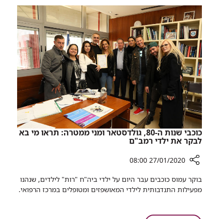
בן
104
עבר
השתלת
קוצב
לב
מוצלחת
ברמב"ם
כוכבי שנות ה-80, גולדסטאר ומני ממטרה: תראו מי בא
לבקר את ילדי רמב"ם
27/01/2020 08:00
רכיב
בוקר עמוס כוכבים עבר היום על ילדי ביה"ח "רות" לילדים, שנהנו
שיתוף
מפעילות התנדבותית לילדי המאושפזים ומטופלים במרכז הרפואי.
כוכבי
שנות
ה-80,