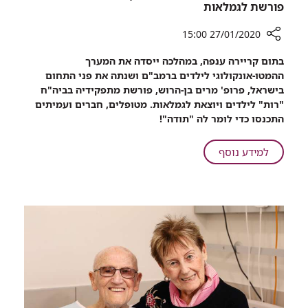
פורשת לגמלאות
27/01/2020 15:00
רכיב
בתום קריירה ענפה, במהלכה ייסדה את המערך
שיתוף
ההמטו-אונקולוגי לילדים ברמב"ם ושנתה את פני התחום
נפרדים:
בישראל, פרופ' מרים בן-הרוש, פורשת מתפקידיה בביה"ח
אחרי
"רות" לילדים ויוצאת לגמלאות. מטופלים, חברים ועמיתים
35
התכנסו כדי לומר לה "תודה"!
שנים
ברמב"ם,
על
למידע נוסף
מנהלת
נפרדים:
ביה"ח
אחרי
לילדים
35
פורשת
שנים
לגמלאות
ברמב"ם,
מנהלת
ביה"ח
לילדים
פורשת
לגמלאות