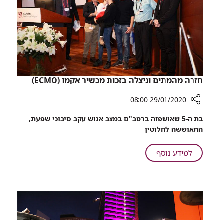
מתאחד
עם
פבלו
רוזנברג
על
הבמה
ברמב"ם
חזרה מהמתים וניצלה בזכות מכשיר אקמו (ECMO)
29/01/2020 08:00
רכיב
בת ה-5 שאושפזה ברמב"ם במצב אנוש עקב סיבוכי שפעת,
שיתוף
התאוששה לחלוטין
חזרה
מהמתים
על
למידע נוסף
וניצלה
חזרה
בזכות
מהמתים
מכשיר
וניצלה
אקמו
בזכות
(ECMO)
מכשיר
אקמו