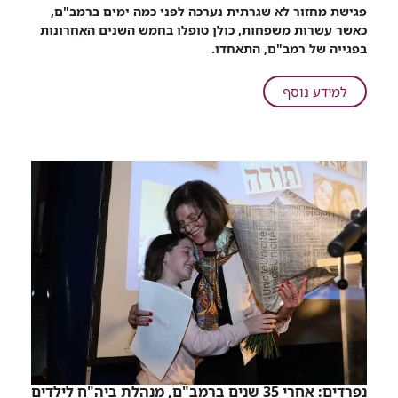
רכיב
פגישת מחזור לא שגרתית נערכה לפני כמה ימים ברמב"ם,
שיתוף
כאשר עשרות משפחות, כולן טופלו בחמש השנים האחרונות
מרגש:
בפגייה של רמב"ם, התאחדו.
הפגים
של
על
למידע נוסף
רמב"ם
מרגש:
נפגשים
הפגים
של
רמב"ם
נפגשים
נפרדים: אחרי 35 שנים ברמב"ם, מנהלת ביה"ח לילדים