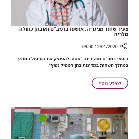
צעיר שחזר מניגריה, אושפז ברמב"ם ואובחן כחולה
מלריה
12/01/2020 09:00
רכיב
רופאי רמב"ם מזהירים: "אסור להפסיק את הטיפול המונע
שיתוף
במהלך השהות במדינות בהן הטפיל נפוץ".
צעיר
שחזר
מניגריה,
על
למידע נוסף
אושפז
צעיר
ברמב"ם
שחזר
ואובחן
מניגריה,
כחולה
אושפז
מלריה
ברמב"ם
ואובחן
כחולה
מלריה