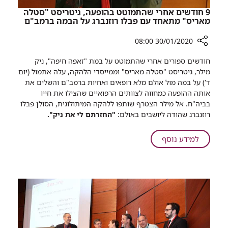
9 חודשים אחרי שהתמוטט בהופעה, גיטריסט "סטלה
מאריס" מתאחד עם פבלו רוזנברג על הבמה ברמב"ם
30/01/2020 08:00
רכיב
חודשים ספורים אחרי שהתמוטט על במת "זאפה חיפה", ניק
שיתוף
מילר, גיטריסט "סטלה מאריס" וממייסדי הלהקה, עלה אתמול (יום
9
ד') על במה מול אולם מלא רופאים ואחיות ברמב"ם והשלים את
חודשים
אותה ההופעה כמחווה לצוותים הרפואיים שהצילו את חייו
אחרי
בביה"ח. אל מילר הצטרף שותפו ללהקה המיתולוגית, הסולן פבלו
שהתמוטט
רוזנברג שהודה ליושבים באולם:
"החזרתם לי את ניק".
בהופעה,
גיטריסט
על
למידע נוסף
"סטלה
9
מאריס"
חודשים
מתאחד
אחרי
עם
שהתמוטט
פבלו
בהופעה,
רוזנברג
על
גיטריסט
הבמה
"סטלה
ברמב"ם
מאריס"