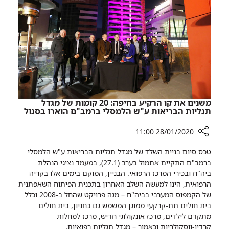
(ECMO)
משנים את קו הרקיע בחיפה: 20 קומות של מגדל
תגליות הבריאות ע"ש הלמסלי ברמב"ם הוארו בסגול
28/01/2020 11:00
רכיב
טכס סיום בניית השלד של מגדל תגליות הבריאות ע"ש הלמסלי
שיתוף
ברמב"ם התקיים אתמול בערב (27.1), במעמד נציגי הנהלת
משנים
ביה"ח ובכירי המרכז הרפואי. הבניין, המוקם בימים אלו בקריה
את
הרפואית, הינו למעשה השלב האחרון בתכנית הפיתוח השאפתנית
קו
של הקמפוס המערבי בביה"ח – מגה פרויקט שהחל ב-2008 וכלל
הרקיע
בית חולים תת-קרקעי ממוגן המשמש גם כחניון, בית חולים
בחיפה:
מתקדם לילדים, מרכז אונקולוגי חדיש, מרכז למחלות
20
קרדיו-ווסקולריות וכאמור – מגדל תגליות רפואיות.