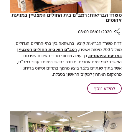
משרד הבריאות: רמב"ם בית החולים המצטיין במניעת
זיהומים
06/01/2020 08:00
רכיב
דו"ח משרד הבריאות קובע: בהשוואה בין בתי-החולים הגדולים,
שיתוף
מעל ל-700 מיטות אשפוז,
רמב"ם הוא בית החולים המצטיין
משרד
במניעת הזיהומים,
כך עולה מנתוני מדדי האיכות שפרסם
הבריאות:
המשרד לפני ימים אחדים. מדובר בהישג במיוחד עבור רמב"ם,
רמב"ם
אשר בתוך שנתיים בלבד ביצע מהפך בתחום וטיפס בדירוג
בית
מהמקום האחרון למקום הראשון בטבלה.
החולים
המצטיין
על
למידע נוסף
במניעת
משרד
זיהומים
הבריאות:
רמב"ם
בית
החולים
המצטיין