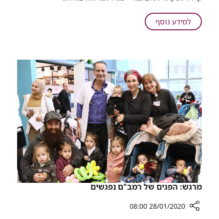
קומות
של
על
למידע נוסף
מגדל
משנים
תגליות
את
הבריאות
קו
ע"ש
הרקיע
הלמסלי
בחיפה:
ברמב"ם
הוארו
20
בסגול
קומות
של
מגדל
תגליות
הבריאות
ע"ש
הלמסלי
ברמב"ם
הוארו
מרגש: הפגים של רמב"ם נפגשים
בסגול
28/01/2020 08:00