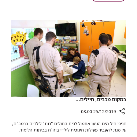
הרובטריקים
ילדי
באו
רמב"ם
לחגוג
עם
ילדי
רמב"ם
במקום מכבים, חיילים...
25/12/2019 08:00
רכיב
חניכי חיל הים הגיעו אתמול לבית החולים "רות" לילדים ברמב"ם,
שיתוף
על מנת להעביר פעילות חינוכית לילדי ביה"ח בכיתות הלימוד.
במקום