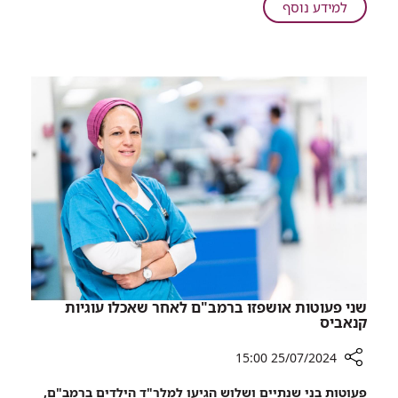
על
למידע נוסף
הציל
רמב"ם:
את
ניתוח
חייה
ראש
של
מורכב,
בת
שבוצע
ארבע
באמצעות
רקמת
ירך,
הציל
את
חייה
של
בת
ארבע
שני פעוטות אושפזו ברמב"ם לאחר שאכלו עוגיות
קנאביס
25/07/2024 15:00
רכיב
פעוטות בני שנתיים ושלוש הגיעו למלר"ד הילדים ברמב"ם,