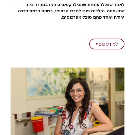
שיתוף
לאחר שאכלו עוגיות שהכילו קנאביס והיו במקרר בית
שני
המשפחה. הילדים פונו למרכז הרפואי, כשהם ברמת הכרה
פעוטות
ירודה ואחד מהם סובל מפרכוסים.
אושפזו
ברמב"ם
לאחר
שאכלו
על
למידע נוסף
עוגיות
שני
קנאביס
פעוטות
אושפזו
ברמב"ם
לאחר
שאכלו
עוגיות
קנאביס