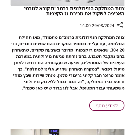
מצנתרים
צוות המחלקה הנוירולוגית ברמב"ם קורא לגורמי
בכירים
האכיפה לשקול את מכירת גז הקצפות
ומנוסים
29/08/2024 14:00
רכיב
צוות המחלקה הנוירולוגית ברמב"ם מתמודד, מאז תחילת
שיתוף
המלחמה, עם עלייה במספר המקרים בהם אנשים בוגרים, בני
צוות
20 ו-30, שואפים גז קצפות: מדובר בארבעה מקרים, שהאחרון
המחלקה
בהם נתקבל השבוע, בהם זוהתה פגיעה נוירולוגית במערכת
הנוירולוגית
העצבים של המטופלים, פגיעה שבעקבותיה הם נדרשו למתן
ברמב"ם
טיפול רפואי. "במקרה האחרון שהגיע אלינו למחלקה", כך
קורא
אומר פרופ' חבר קליני גריגורי טלמן, מנהל שירות שבץ מוחי
לגורמי
ורופא בכיר במחלקה, "זה נגמר במזל ללא נזק נוירולוגי
האכיפה
משמעותי עבור המטופל, אבל לנו ברור שיש כאן סכנה".
לשקול
את
מכירת
על
למידע נוסף
גז
צוות
הקצפות
המחלקה
הנוירולוגית
ברמב"ם