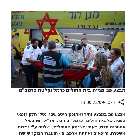
תקדים:
שמרטפייה
ל-450
ילדים
נפתחה
במתחם
התת-קרקעי
והממוגן
בישראל,
ברמב"ם
מבצע פג: פגיית בית החולים כרמל נקלטה ברמב"ם
23/09/2024 13:00
רכיב
מבצע פג: במבצע זהיר ומתוכנן היטב שבו נטלו חלק רופאי
שיתוף
הפגיה של בית חולים "כרמל" בחיפה, מד"א - שהפעיל
מבצע
אוטובוס חדש, ייעודי לשינוע מטופלים, שלווה ע"י ניידות
פג:
משטרה, ורופאים ואחיות מרמב"ם - הועברו הבוקר שישה
פגיית