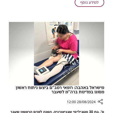
ברמב"ם:
על
למידע נוסף
מתנת
היוזמה
יום
שריגשה
הולדת
את
מאמו
היולדות
של
ברמב"ם:
החייל
מתנת
שנפל
יום
לפני
הולדת
תשעה
מאמו
חודשים
של
החייל
שנפל
לפני
תשעה
חודשים
מישראל באהבה: רופאי רמב"ם ביצעו ניתוח ראשון
מסוגו במדינות ברה"מ לשעבר
28/08/2024 12:00
רכיב
ס', בת 30 מטביליסי שבגיאורגיה, הפכה לאדם הראשון שעבר