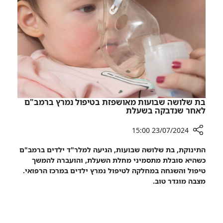
ברמב"ם
-
זמני
הטיפול
התקצרו
בכשליש
בת שלושה שבועות מאושפזת בטיפול נמרץ ברמב"ם
לאחר שנדבקה בשעלת
23/07/2024 15:00
רכיב
התינוקת, בת שלושה שבועות, הגיעה למלר"ד ילדים ברמב"ם
שיתוף
כשהיא סובלת מתסמיני מחלת השעלת, והועברה להמשך
בת
טיפול והשגחה במחלקה לטיפול נמרץ ילדים במרכז הרפואי.
שלושה
מצבה מוגדר טוב.
שבועות
מאושפזת
בטיפול
נמרץ