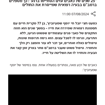
"25 שנים של כאבים עזים הסתיימו ברגע": כך מטפלים
הטראומה
ברמב"ם בבעיה רפואית שמייסרת את החולים
07/08/2024 11:00
רכיב
כמעט חצי יובל חי יוסף שמעיוביץ', בן 77 מקרית חיים עם
שיתוף
תסמונת רפואית שמיררה את חייו – במשך שנים הוא חווה
"25
התקפים של כאבי פנים עוצמתיים שפשוט הגיעו, ללא
שנים
התרעה, וגרמו לו לסבל עצום. הוא ניסה תרופות שונות,
של
טיפולים כאלה ואחרים, אך דבר לא עזר והמצב רק הלך
כאבים
והחמיר. טיפול פשוט שעבר ברמב"ם פתר בפרק זמן קצר את
עזים
הבעיה והחזיר לו את השליטה על חייו.
הסתיימו
ברגע":
כאבים של רבע מאה, נפתרים בפעולה אחת. צפו בסיפור של יוסף
כך
שמעיוביץ':
מטפלים
ברמב"ם
בבעיה
רפואית
שמייסרת
את
החולים