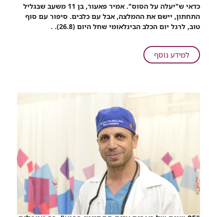
שיתוף
כדאי ש"יעלה על הסוס". אמיר פאעור, בן 11 משעב שבגליל
הילד
התחתון, יישם את ההמלצה, אבל עם כלבים. סיפור עם סוף
ננשך
טוב, לרגל יום הכלב הבינלאומי שחל היום (26.8). .
על
ידי
כלב.
על
למידע נוסף
במהלך
הילד
האשפוז
ננשך
ברמב"ם
על
פגש
ידי
כלבה
כלב.
טיפולית
במהלך
שעזרה
האשפוז
לו
ברמב"ם
להתגבר
פגש
על
כלבה
הטראומה
טיפולית
שעזרה
לו
להתגבר
על