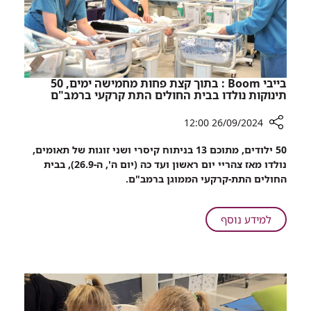
בייבי Boom : בתוך קצת פחות מחמישה ימים, 50
תינוקות נולדו בבית החולים התת קרקעי ברמב"ם
26/09/2024 12:00
רכיב
50 ילודים, מתוכם 13 בניתוח קיסרי ושני זוגות של תאומים,
שיתוף
נולדו מאז צהריי יום ראשון ועד כה (יום ה', ה-26.9), בבית
בייבי
החולים התת-קרקעי הממוגן ברמב"ם.
Boom
:
בתוך
על
למידע נוסף
קצת
בייבי
פחות
Boom
מחמישה
:
ימים,
בתוך
50
קצת
תינוקות
פחות