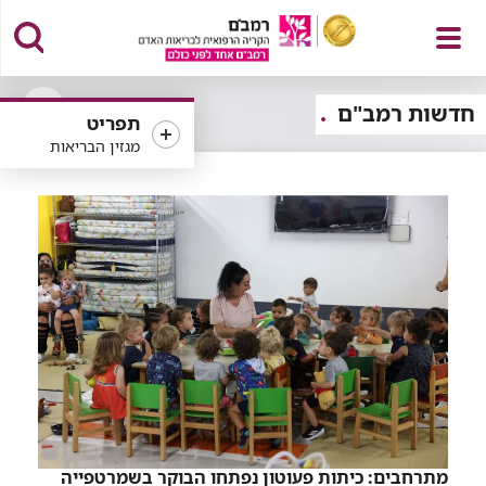
פתח
חדשות רמב"ם
תפריט
פתיחה
מגזין הבריאות
או
סגירה
של
תפריט
רכיב
סינון
מתרחבים: כיתות פעוטון נפתחו הבוקר בשמרטפייה