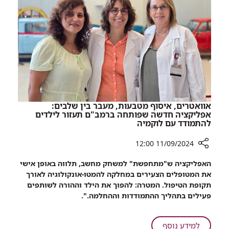
מאושפזים
התת-קרקעי
ברמב"ם
הממוגן
הועברו
לבית
החולים
התת-קרקעי
הממוגן
אוואטרים, איסוף מטבעות, מעבר בין שלבים:
אפליקציה חדשה שפותחה ברמב"ם תעזור לילדים
להתמודד עם לוקמיה
11/09/2024 12:00
רכיב
האפליקציה ש"מתחפשת" למשחק מחשב, תלווה באופן אישי
שיתוף
את המטופלים הצעירים במחלקה להמטו-אונקולוגיה לאורך
אוואטרים,
תקופת הטיפול. המטרה: להפוך את הילד וההורה לשותפים
איסוף
פעילים בתהליך ההתמודדות וההחלמה.".
מטבעות,
מעבר
בין
על
למידע נוסף