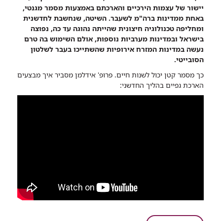
שיתוף
יישור של עצמות הירכיים והארכתם באמצעות מסמר מגנטי,
מישראל
באחת ממדינות ברה"מ לשעבר. השיטה, שנחשבת לחדשנית
באהבה:
ומחליפה טכנולוגיה חיצונית שהייתה נהוגה עד כה, נפוצה
רופאי
בישראל ובמדינות מערביות נוספות, אולם השימוש בה טרם
רמב"ם
נעשה במדינות המזרח אירופיות שהשתייכו בעבר לשלטון
ביצעו
הסובייטי.
ניתוח
כך מסמר קטן יכול לשנות חיים. פרופ' אידלמן מסביר איך מבצעים
ראשון
הארכת גפיים בהליך החדשני:
מסוגו
במדינות
ברה"מ
לשעבר