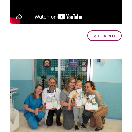
על
למידע נוסף
"25
שנים
של
כאבים
עזים
הסתיימו
ברגע":
כך
מטפלים
ברמב"ם
בבעיה
רפואית
שמייסרת
את