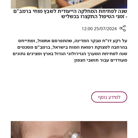
שנה לפתיחת המחלקה הייעודית לשבץ מוחי ברמב"ם
- זמני הטיפול התקצרו בכשליש
25/07/2024 12:00
רכיב
על רקע דו"ח מבקר המדינה, שהתפרסם אתמול, ומתייחס
שיתוף
בהרחבה למצוקת רפואת המוח בישראל, ברמב"ם מסכמים
שנה
שנה לפתיחת המערך הנוירולוגי הגדול בארץ ומציגים נתונים
לפתיחת
מעודדים עבור תושבי הצפון
המחלקה
הייעודית
לשבץ
מוחי
ברמב"ם
-
על
למידע נוסף
זמני
שנה
הטיפול
לפתיחת
התקצרו
המחלקה
בכשליש
הייעודית
לשבץ
מוחי