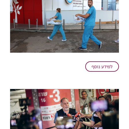
על
למידע נוסף
מבצע
פג:
פגיית
בית
החולים
כרמל
נקלטה
ברמב"ם