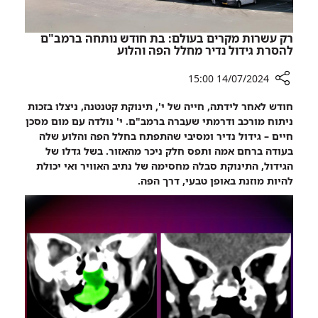
ברמב"ם
רק עשרות מקרים בעולם: בת חודש נותחה ברמב"ם
להסרת גידול נדיר מחלל הפה והלוע
14/07/2024 15:00
רכיב
חודש לאחר לידתה, חייה של י', תינוקת קטנטנה, ניצלו בזכות
שיתוף
ניתוח מורכב ודרמתי שעברה ברמב"ם. י' נולדה עם מום מסכן
רק
חיים – גידול נדיר ומסיבי שהתפתח בחלל הפה והלוע שלה
עשרות
בעודה ברחם אמה ותפס חלק ניכר מהאזור. בשל גדלו של
מקרים
הגידול, התינוקת סבלה מחסימה של נתיב האוויר ואי יכולת
בעולם:
להיות מוזנת באופן טבעי, דרך הפה.
בת
חודש
נותחה
ברמב"ם
להסרת
גידול
נדיר
מחלל
הפה