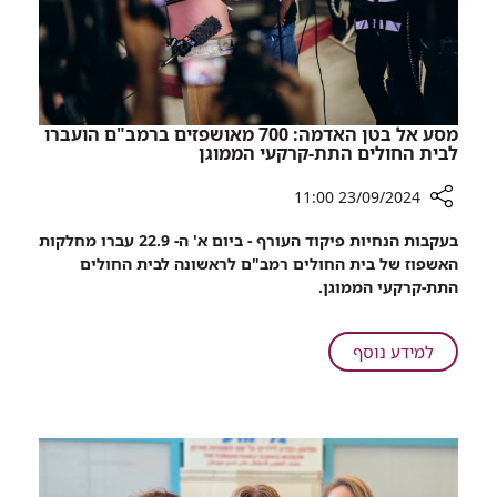
מסע אל בטן האדמה: 700 מאושפזים ברמב"ם הועברו
לבית החולים התת-קרקעי הממוגן
23/09/2024 11:00
רכיב
בעקבות הנחיות פיקוד העורף - ביום א' ה- 22.9 עברו מחלקות
שיתוף
האשפוז של בית החולים רמב"ם לראשונה לבית החולים
מסע
התת-קרקעי הממוגן.
אל
בטן
האדמה:
על
למידע נוסף
700
מסע
מאושפזים
אל
ברמב"ם
בטן
הועברו
האדמה:
לבית
700
החולים