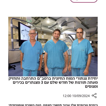
שלבים:
אוואטרים,
אפליקציה
איסוף
חדשה
מטבעות,
שפותחה
מעבר
ברמב"ם
בין
תעזור
שלבים:
לילדים
אפליקציה
להתמודד
חדשה
עם
שפותחה
לוקמיה
ברמב"ם
תעזור
לילדים
להתמודד
עם
לוקמיה
יחידת צנתורי המוח החיונית ברמב"ם התרחבה ותחזיק
מעתה תורנות של חודש שלם עם 3 מצנתרים בכירים
ומנוסים
10/09/2024 12:00
רכיב
בימים טרופים אלו עבור תושבי הצפון, הנה בשורה אופטימית: