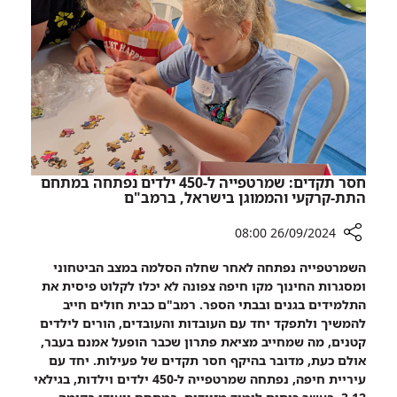
נולדו
מחמישה
בבית
ימים,
החולים
50
התת
תינוקות
קרקעי
נולדו
ברמב"ם
בבית
החולים
התת
קרקעי
חסר תקדים: שמרטפייה ל-450 ילדים נפתחה במתחם
ברמב"ם
התת-קרקעי והממוגן בישראל, ברמב"ם
26/09/2024 08:00
רכיב
השמרטפייה נפתחה לאחר שחלה הסלמה במצב הביטחוני
שיתוף
ומסגרות החינוך מקו חיפה צפונה לא יכלו לקלוט פיסית את
חסר
התלמידים בגנים ובבתי הספר. רמב"ם כבית חולים חייב
תקדים:
להמשיך ולתפקד יחד עם העובדות והעובדים, הורים לילדים
שמרטפייה
קטנים, מה שמחייב מציאת פתרון שכבר הופעל אמנם בעבר,
ל-450
אולם כעת, מדובר בהיקף חסר תקדים של פעילות. יחד עם
ילדים
עיריית חיפה, נפתחה שמרטפייה ל-450 ילדים וילדות, בגילאי
נפתחה