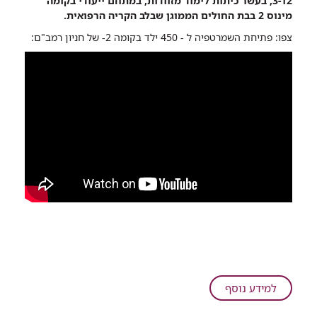
3-12, בעשר כיתות לימוד מזוודות, במתחם ייעודי בקומה
במתחם
מינוס 2 בבת החולים הממוגן שבלב הקריה הרפואית.
התת-קרקעי
צפו: פתיחת השמרטפיה ל - 450 ילד בקומה 2- של חניון רמב"ם:
והממוגן
בישראל,
ברמב"ם
על
למידע נוסף
חסר