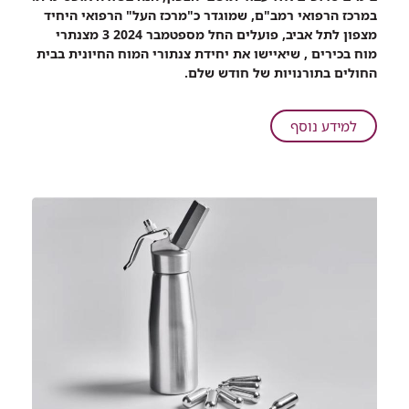
שיתוף
במרכז הרפואי רמב"ם, שמוגדר כ"מרכז העל" הרפואי היחיד
יחידת
מצפון לתל אביב, פועלים החל מספטמבר 2024 3 מצנתרי
צנתורי
מוח בכירים , שיאיישו את יחידת צנתורי המוח החיונית בבית
המוח
החולים בתורנויות של חודש שלם.
החיונית
ברמב"ם
התרחבה
על
למידע נוסף
ותחזיק
יחידת
מעתה
צנתורי
תורנות
המוח
של
החיונית
חודש
ברמב"ם
שלם
התרחבה
עם
ותחזיק
3
מעתה
מצנתרים
תורנות
בכירים
של
ומנוסים
חודש
שלם
עם
3