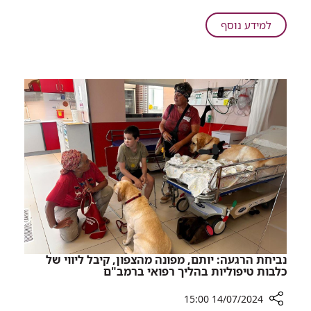
ברמב"ם
לאחר
על
למידע נוסף
שנדבקה
בת
בשעלת
שלושה
שבועות
מאושפזת
בטיפול
נמרץ
ברמב"ם
לאחר
שנדבקה
בשעלת
נביחת הרגעה: יותם, מפונה מהצפון, קיבל ליווי של
כלבות טיפוליות בהליך רפואי ברמב"ם
14/07/2024 15:00