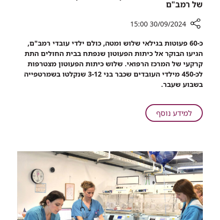
של רמב"ם
30/09/2024 15:00
רכיב
כ-60 פעוטות בגילאי שלוש ומטה, כולם ילדי עובדי רמב"ם,
שיתוף
הגיעו הבוקר אל כיתות הפעוטון שנפתח בבית החולים התת
מתרחבים:
קרקעי של המרכז הרפואי. שלוש כיתות הפעוטון מצטרפות
כיתות
לכ-450 מילדי העובדים שכבר בני 3-12 שנקלטו בשמרטפייה
פעוטון
בשבוע שעבר.
נפתחו
הבוקר
בשמרטפייה
על
למידע נוסף
של
מתרחבים:
רמב"ם
כיתות
פעוטון
נפתחו
הבוקר
בשמרטפייה
של
רמב"ם