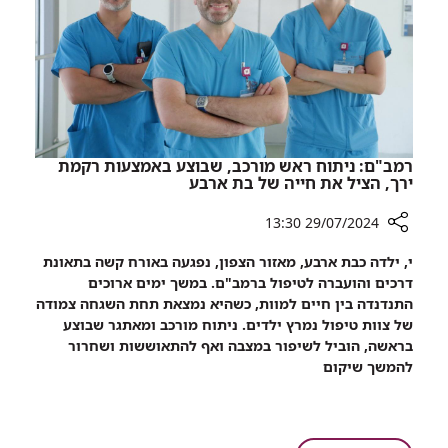
ספר
ילדים
שנכתב
ולוחם
שנפל
בקרב
רמב"ם: ניתוח ראש מורכב, שבוצע באמצעות רקמת
ירך, הציל את חייה של בת ארבע
29/07/2024 13:30
רכיב
י, ילדה כבת ארבע, מאזור הצפון, נפגעה באורח קשה בתאונת
שיתוף
דרכים והועברה לטיפול ברמב"ם. במשך ימים ארוכים
רמב"ם:
התנדנדה בין חיים למוות, כשהיא נמצאת תחת השגחה צמודה
ניתוח
של צוות טיפול נמרץ ילדים. ניתוח מורכב ומאתגר שבוצע
ראש
בראשה, הוביל לשיפור במצבה ואף להתאוששות ושחרור
מורכב,
להמשך שיקום
שבוצע
באמצעות
רקמת
ירך,