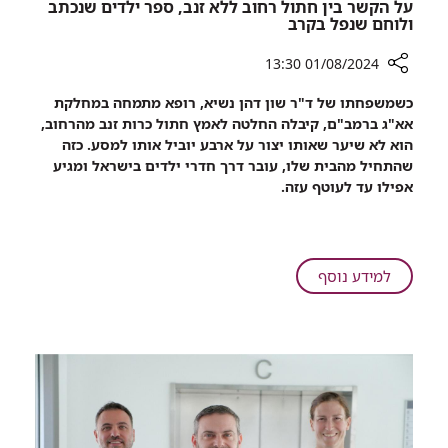
על הקשר בין חתול רחוב ללא זנב, ספר ילדים שנכתב
ולוחם שנפל בקרב
01/08/2024 13:30
רכיב
כשמשפחתו של ד"ר שון דהן נשיא, רופא מתמחה במחלקת
שיתוף
אא"ג ברמב"ם, קיבלה החלטה לאמץ חתול כרות זנב מהרחוב,
על
הוא לא שיער שאותו יצור על ארבע יוביל אותו למסע. כזה
הקשר
שהתחיל מהבית שלו, עובר דרך חדרי ילדים בישראל ומגיע
בין
אפילו עד לעוטף עזה.
חתול
רחוב
ללא
זנב,
על
למידע נוסף
ספר
על
ילדים
הקשר
שנכתב
בין
ולוחם
חתול
שנפל
רחוב
בקרב
ללא
זנב,