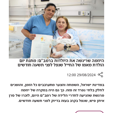
קורא
לגורמי
האכיפה
לשקול
את
מכירת
גז
הקצפות
היוזמה שריגשה את היולדות ברמב"ם: מתנת יום
הולדת מאמו של החייל שנפל לפני תשעה חודשים
29/08/2024 12:00
רכיב
במדינת ישראל, השמחה והצער מתערבבים כל הזמן, והופכים
שיתוף
לחלק בלתי נפרד זה מזה. כך גם היה במקרה של יוזמה
היוזמה
מרגשת שהגיעה לחדרי הלידה של רמב"ם היום, לזכרו של סרן
שריגשה
איתן פיש, שנפל בקרב בעזה בדיוק לפני תשעה חודשים.
את
היולדות