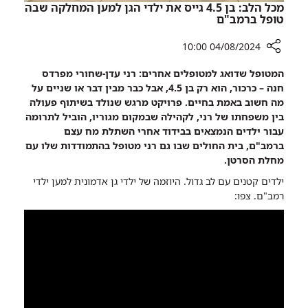
החולים
מכל הלב: בן 4.5 גייס את ילדי הגן למען המחלקה שבה
טופל ברמב"ם
04/08/2024 10:00
רכיב
המטופל שדואג למטופלים אחרים: רני עדן-שחורי מפרדס
שיתוף
חנה – כרכור, הוא רק בן 4.5, אבל כבר מבין דבר או שניים על
מכל
מה חשוב באמת בחיים. פרויקט מרגש שנולד בשיתוף פעולה
הלב:
בין משפחתו של רני, לקהילה שבמקום מגוריו, הוביל לתרומה
בן
עבור ילדים הנמצאים בבידוד אחרי השתלת מח עצם
4.5
ברמב"ם, בית החולים שבו גם רני מטופל בהתמודדות שלו עם
גייס
מחלת הסרטן.
את
ילדים קטנים עם לב גדול. היוזמה של ילדי גן אדמונית למען ילדי
ילדי
רמב"ם. צפו:
הגן
למען
המחלקה
שבה
טופל
ברמב"ם