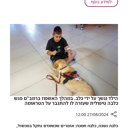
על
למידע נוסף
מישראל
באהבה:
רופאי
רמב"ם
ביצעו
ניתוח
ראשון
מסוגו
במדינות
ברה"מ
לשעבר
הילד ננשך על ידי כלב. במהלך האשפוז ברמב"ם פגש
כלבה טיפולית שעזרה לו להתגבר על הטראומה
27/08/2024 12:00
רכיב
כלבה נשכה, כלבה תמכה: אומרים שכשאדם נתקל במכשול,