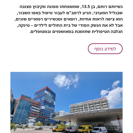
רכיב
כשיותם רותם, בן 13.5, שמשפחתו מפונה מקיבוץ מצובה
שיתוף
שבגליל המערבי, הגיע לרמב"ם לעבור טיפול באפו השבור,
נביחת
הוא ציפה לראות אחיות, רופאים ומכשירים רפואיים שונים,
הרגעה:
אבל לא את הנשק הסודי של בית החולים לילדים – טינקה,
יותם,
הכלבה הטיפולית שתומכת במאושפזים ובמטופלים.
מפונה
מהצפון,
קיבל
על
למידע נוסף
ליווי
נביחת
של
הרגעה:
כלבות
יותם,
טיפוליות
מפונה
בהליך
מהצפון,
רפואי
קיבל
ברמב"ם
ליווי
של
כלבות
טיפוליות
בהליך
רפואי