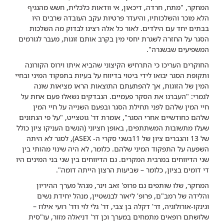
המחקר, "מתח, חרדה, דיכאון, אי וודאות כלכלית, חשש מהנגיף
הלא מוכר והשלכותיו, והיעדר פרטיות עקב העובדה שרבים היו
בבתים יחד עם הילדים. לאור כל אלה רצינו לבדוק מה השלכות
הסגר על החזרה לשגרת יחסי מין בקרב אותם זוגות, מעבר לגורמים
המשפיעים שבשגרה".
החוקרים העריכו כי התרחיש הקיצוני שהביא איתו וירוס הקורונה
ותקופת הסגר יבואו לידי ביטוי בדיווח על בעיות בתפקוד המיני ובחיי
המין של הזוגות, אך להפתעתם התוצאות הראו מציאות שונה
לגמרי: "העברנו את הסקר פעמיים. הנבדקים נשאלו פעם אחת על
חיי המין שלהם לפני תחילת הסגר ובפעם השנייה על חיי המין
שלהם כחודשיים אחרי הסגר", אומרת דר' גוטצייט, "על פי הנתונים
שעלו מתשובות המשתתפים, באופן חציוני (הנשים העניקו ציון כולל
של 13 והגברים ציון של 11בשני סקרי ה- ASEX), לסגר לא היתה
השפעה על התפקוד המיני שלהם. כלומר, לא היה שינוי מהותי בין
שני הדיווחים במרבית המקרים. גם הדיווחים בין שני בני המינים היו
די דומים בציון, כלומר – שביעות הרצון הייתה דומה".
המחקר, שלו שותפים גם פרופ' זאב וינר, מנהל מערך ההיריון
והלידה של רמב"ם, פרופ' ליאור לבנשטיין, מנהל יחידת נשים
וגינקו-אורולוגיה, דר' דקלה בן צבי, דר' גלי לוי ודר' רועי אילוז –
שלושתם רופאים מתמחים במערך וכן דר' דניאלה מזור, עו"סית