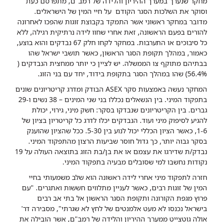
מחקר שנערך במערך ההיריון והלידה של רמב"ם, מתפרסם כעת
וסוקר את השלכות הסגר הקודם על חיי המין של הישראלים.
מדובר במחקר ראשוני אשר התמקד בקבוצת זוגות שהפכו לאחרונה
להורים בפעם הראשונה, זאת אחרי שחוו לידה נרתיקית רגילה, ללא
כל סיבוכים או התערבות. במחקר לקחו חלק 67 נבדקים והוא בוצע,
כאמור, במהלך תקופת הסגר הראשון, כאשר תושבי ישראל שהו
בבתיהם מתוקף צו הממשלה. יש לציין כי יותר ממחצית הנבדקים (
56.4%) שהו במהלך הסגר בתקופת בידוד, יחד עם בני הזוג.
המחקר נעשה באמצעות סקר ASEX הבודק ומדרג קריטריונים שונים
בתפקוד המיני. בין הנשאלים נכללו בני שני המינים – 38 נשים ו-29
גברים. בין הקריטריונים שנבדקו בסקר: חשק מיני, גירוי, יכולת
להגיע לסיפוק מיני ועוד. הנבדקים יכלו לדרג כל קריטריון בציון של
1-6, כאשר הציון הכללי יכול לנוע בין 5-30. ככל שהציון שהוענק
בסקר גבוה יותר, כך גדול חוסר שביעות הרצון מהתפקוד המיני.
נבדק/ת שדירגו את עצמם או את בן/בת הזוג בתוצאה העולה על 19
נקודות נחשבו למי שסובלים מבעיה בתפקוד המיני.
חזרה לתפקוד מיני אחרי לידה ראשונה הוא שלב משמעותי בחיי
המין של זוגות רבים, כאשר לעניין מתלווים חששות ואתגרים. "עם
פרוץ מגפת הקורונה ותקופת הסגר הראשון אל בתי אב רבים
בישראל נכנסו לא מעט אלמנטים של לחץ לא שגרתי", מסבירה דר'
אולה גוטצייט ממערך ההיריון והלידה של רמב"ם, אשר הובילה את