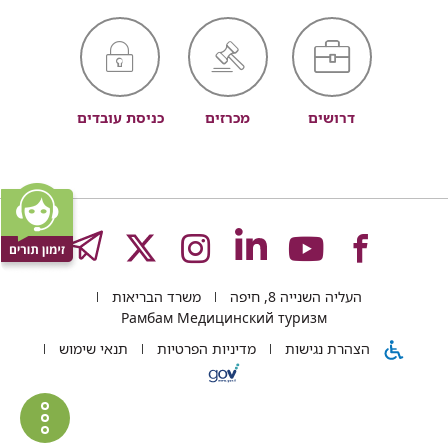
דרושים
מכרזים
כניסת עובדים
לעמוד
לעמוד
לעמוד
לעמוד
לעמוד
GRAM
העליה השנייה 8, חיפה
משרד הבריאות
של
של
של
של
של
Рамбам Медицинский туризм
הצהרת נגישות
מדיניות הפרטיות
תנאי שימוש
רמב"ם
רמב"ם
רמב"ם
רמב"ם
רמב"ם