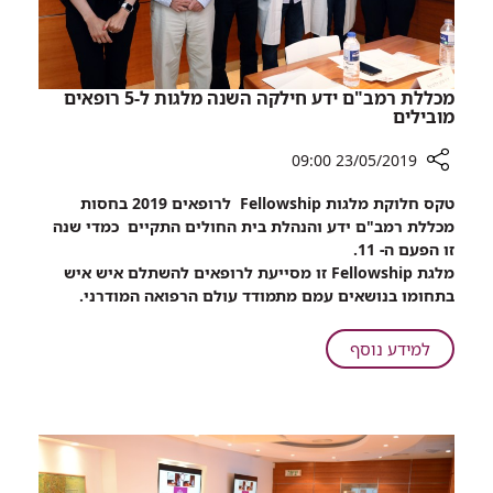
יצא
לדרך
מכללת רמב"ם ידע חילקה השנה מלגות ל-5 רופאים
מובילים
23/05/2019 09:00
רכיב
טקס חלוקת מלגות
Fellowship
לרופאים
2019
בחסות
שיתוף
מכללת רמב"ם ידע והנהלת בית החולים התקיים כמדי שנה
מכללת
זו הפעם ה- 11.
רמב"ם
מלגת
Fellowship
זו מסייעת לרופאים להשתלם איש איש
ידע
בתחומו בנושאים עמם מתמודד עולם הרפואה המודרני.
חילקה
השנה
על
למידע נוסף
מלגות
מכללת
ל-5
רמב"ם
רופאים
ידע
מובילים
חילקה
השנה