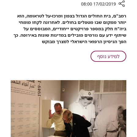
17/02/2019 08:00
רכיב
רמב"ם, בית החולים הגדול בצפון ומרכז-על לטראומה, הוא
שיתוף
יותר ממקום שבו מטפלים בחולים. לאחרונה לקחו מומחי
איך
ביה"ח חלק במספר פרויקטים ייחודיים, המבוססים על
הפך
שיתוף ידע עם גורמים מובילים במדינות שונות באירופה. כך
רמב"ם
הפך הניסיון הרפואי הישראלי למצרך מבוקש
למרכז
שיתוף
על
למידע נוסף
ידע
איך
עם
הפך
גורמים
רמב"ם
רפואיים
למרכז
מובילים
שיתוף
באירופה
ידע
עם
גורמים
רפואיים
מובילים
באירופה