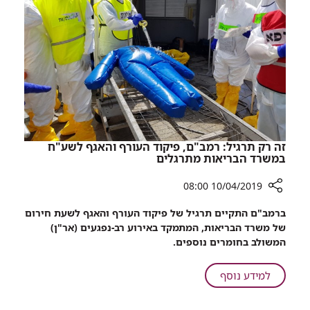
וחיוך
אחד
גדול
זה רק תרגיל: רמב"ם, פיקוד העורף והאגף לשע"ח
במשרד הבריאות מתרגלים
10/04/2019 08:00
רכיב
ברמב"ם התקיים תרגיל של פיקוד העורף והאגף לשעת חירום
שיתוף
של משרד הבריאות, המתמקד באירוע רב-נפגעים (אר"ן)
זה
המשולב בחומרים נוספים.
רק
תרגיל:
על
למידע נוסף
רמב"ם,
זה
פיקוד
רק
העורף