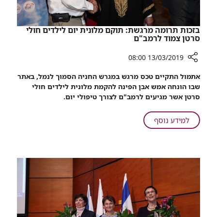
של
אישה
שהתחרשה
בזכות תרומה מרגשת: תוקם מלונית יום לילדים חולי
סרטן צמוד לרמב"ם
13/03/2019 08:00
רכיב
אתמול התקיים טכס מרגש במגרש החניה הסמוך לנמל, באתר
שיתוף
שבו הונחה אמש אבן הפינה להקמת מלונית לילדים חולי
בזכות
סרטן אשר מגיעים לרמב"ם לצורך טיפולי יום.
תרומה
מרגשת:
על
למידע נוסף
תוקם
בזכות
מלונית
תרומה
יום
מרגשת:
לילדים
תוקם
חולי
מלונית
סרטן
צמוד
יום
לרמב"ם
לילדים
חולי
סרטן