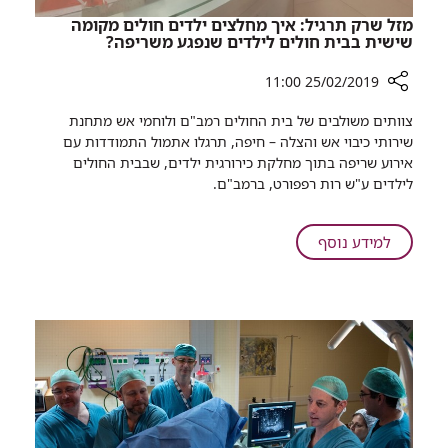
מזל שרק תרגיל: איך מחלצים ילדים חולים מקומה
שישית בבית חולים לילדים שנפגע משריפה?
25/02/2019 11:00
רכיב
צוותים משולבים של בית החולים רמב"ם ולוחמי אש מתחנת
שיתוף
שירותי כיבוי אש והצלה – חיפה, תרגלו אתמול התמודדות עם
מזל
אירוע שריפה בתוך מחלקת כירורגית ילדים, שבבית החולים
שרק
לילדים ע"ש רות רפפורט, ברמב"ם.
תרגיל:
איך
מחלצים
על
למידע נוסף
ילדים
מזל
חולים
שרק
מקומה
תרגיל:
שישית
איך
בבית
מחלצים
חולים
ילדים
לילדים
חולים
שנפגע
מקומה
משריפה?
שישית