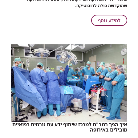
ילדי
שהוקדשה כולה לרובוטיקה.
"רות"
לומדים
על
למידע נוסף
לתכנת
רובורמב"ם:
רובוטים
ילדי
"רות"
לומדים
לתכנת
רובוטים
איך הפך רמב"ם למרכז שיתוף ידע עם גורמים רפואיים
מובילים באירופה