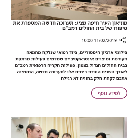
מוזיאון העיר חיפה מציג: תערוכה חדשה המספרת את
סיפורו של בית החולים רמב"ם
11/02/2019 10:00
רכיב
צילומי ארכיון היסטוריים, ציוד רפואי שנלקח מהמאה
שיתוף
הקודמת ומיצגים אינטראקטיביים שמדמים פעילות מרתקת
מוזיאון
בבית החולים הגדול בצפון. פעילות הקריה הרפואית רמב"ם
העיר
לאורך השנים הופכת בימים אלו לתערוכה חדשה, המזמינה
חיפה
אתכם לקחת חלק בחוויה לא רגילה
מציג:
תערוכה
על
למידע נוסף
חדשה
מוזיאון
המספרת
העיר
את
חיפה
סיפורו
מציג:
של
תערוכה
בית
החולים
חדשה