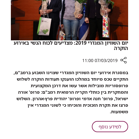
צמוד
לרמב"ם
יום השוויון המגדרי 2019: מצדיעים לכוח הנשי באירוע
הוקרה
07/03/2019 11:00
רכיב
במסגרת אירועי יום השוויון המגדרי שצוינו השבוע ברמב"ם,
שיתוף
התקיים טכס מיוחד במהלכו הוענקו תעודות הוקרה לשלוש
יום
פרופסוריות מובילות אשר עשו את דרכן המקצועית
השוויון
והמחקרית בין כותלי הקריה הרפואית רמב"ם: פרופ' אורה
המגדרי
ישראל, פרופ' חנה אדמי ופרופ' יהודית פרץ-אהרון. השלוש
2019:
פרצו את תקרת הזכוכית והוכיחו כי לשוני המגדרי אין
מצדיעים
משמעות.
לכוח
הנשי
על
למידע נוסף
באירוע
יום
הוקרה