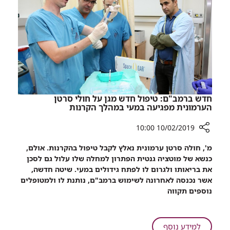
רמב"ם
המספרת
את
סיפורו
של
בית
החולים
רמב"ם
חדש ברמב"ם: טיפול חדש מגן על חולי סרטן
הערמונית מפגיעה במעי במהלך הקרנות
10/02/2019 10:00
רכיב
מ', חולה סרטן ערמונית נאלץ לקבל טיפול בהקרנות. אולם,
שיתוף
כנשא של מוטציה גנטית הפתרון למחלה שלו עלול גם לסכן
חדש
את בריאותו ולגרום לו לפתח גידולים במעי. שיטה חדשה,
ברמב"ם:
אשר נכנסה לאחרונה לשימוש ברמב"ם, נותנת לו ולמטופלים
טיפול
נוספים תקווה
חדש
מגן
על
על
למידע נוסף
חולי