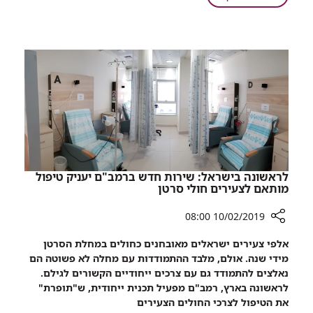
חדש
סרטן
ברמב"ם:
הערמונית
טיפול
מפגיעה
חדש
במעי
מגן
במהלך
הקרנות
על
חולי
סרטן
הערמונית
מפגיעה
במעי
לראשונה בישראל: שירות חדש ברמב"ם יעניק טיפול
במהלך
מותאם לצעירים חולי סרטן
הקרנות
10/02/2019 08:00
רכיב
אלפי צעירים ישראלים מאובחנים כחולים במחלת הסרטן
שיתוף
מידי שנה. אולם, מלבד ההתמודדות עם מחלה לא פשוטה הם
לראשונה
נאלצים להתמודד גם עם צרכים ייחודיים הקשורים לגילם.
בישראל:
לראשונה בארץ, רמב"ם מפעיל תכנית ייחודית, ש"תופרת"
שירות
את הטיפול לצרכי החולים הצעירים
חדש