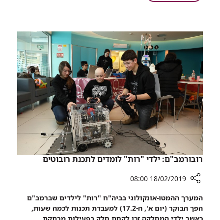
בשורה
ברכיתרפיה
לתושבי
בסרטן
הצפון:
הערמונית
שירות
חדש
ברמב"ם
מאפשר
קיצור
תורים
לטיפול
ברכיתרפיה
בסרטן
הערמונית
רובורמב"ם: ילדי "רות" לומדים לתכנת רובוטים
18/02/2019 08:00
רכיב
המערך ההמטו-אונקולוגי בביה"ח "רות" לילדים שברמב"ם
שיתוף
הפך הבוקר (יום א', ה-17.2) למעבדת תכנות לכמה שעות,
רובורמב"ם:
כאשר ילדי המחלקה זכו לקחת חלק בפעילות מרתקת