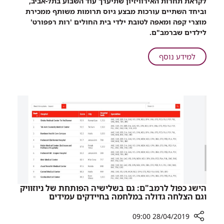
לקראת תחרות האירוויזיון שתיערך עוד השבוע בתל-אביב,
בית
וביחד השתיים עורכות מבצע גיוס תרומות משותף ממכירת
החולים
מוצרי קפה ומאפה לטובת ילדי בית החולים 'רות רפפורט'
לילדים
לילדים שברמב"ם.
ברמב"ם
על
למידע נוסף
"דוז
פואה"
למען
בית
החולים
לילדים
ברמב"ם
הישג כפול לרמב"ם: גם בשלישיה הפותחת של ניוזוויק
וגם הצלחה גדולה במלחמה בחיידקים עמידים
28/04/2019 09:00