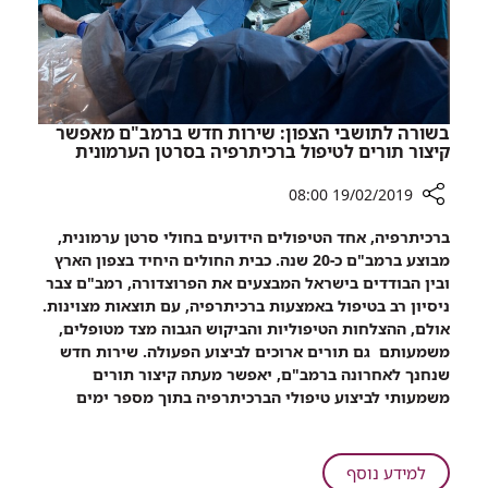
בבית
חולים
לילדים
שנפגע
משריפה?
בשורה לתושבי הצפון: שירות חדש ברמב"ם מאפשר
קיצור תורים לטיפול ברכיתרפיה בסרטן הערמונית
19/02/2019 08:00
רכיב
ברכיתרפיה, אחד הטיפולים הידועים בחולי סרטן ערמונית,
שיתוף
מבוצע ברמב"ם כ-20 שנה. כבית החולים היחיד בצפון הארץ
בשורה
ובין הבודדים בישראל המבצעים את הפרוצדורה, רמב"ם צבר
לתושבי
ניסיון רב בטיפול באמצעות ברכיתרפיה, עם תוצאות מצוינות.
הצפון:
אולם, ההצלחות הטיפוליות והביקוש הגבוה מצד מטופלים,
שירות
משמעותם גם תורים ארוכים לביצוע הפעולה. שירות חדש
חדש
שנחנך לאחרונה ברמב"ם, יאפשר מעתה קיצור תורים
ברמב"ם
משמעותי לביצוע טיפולי הברכיתרפיה בתוך מספר ימים
מאפשר
קיצור
תורים
על
למידע נוסף
לטיפול