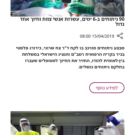
90 ניתוחים ב-6 ימים, עשרות אנשי צוות וחיוך אחד
גדול
15/04/2019 08:00
רכיב
מבצע ניתוחים מורכב בו לקח ד"ר צח שרוני, כירורג פלסטי
שיתוף
בכיר בקריה הרפואית רמב"ם והנציג הישראלי במשלחת
90
בין-לאומית להודו, החזיר את החיוך למטופלים שעברו
ניתוחים
בחלקם ניתוחים כושלים.
ב-6
ימים,
עשרות
על
למידע נוסף
אנשי
90
צוות
ניתוחים
וחיוך
ב-6
אחד
ימים,
גדול
עשרות
אנשי
צוות