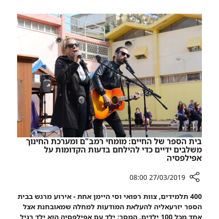
תרגיל:
והאגף
רמב"ם,
לשע"ח
פיקוד
במשרד
הבריאות
העורף
מתרגלים
והאגף
לשע"ח
במשרד
הבריאות
מתרגלים
בית הספר של החיים: מומחי רמב"ם ומערכת החינוך
משלבים ידיים כדי להילחם בדעות הקדומות על
אפילפסיה
27/03/2019 08:00
רכיב
400 תלמידים, צוות רפואי וסי היימן אחת - אירוע מרגש בבית
שיתוף
הספר יזרעאליה להעלאת המודעות למחלה שמאובחנת אצל
בית
אחד מכל 100 ילדים. המסר: ילד עם אפילפסיה הוא ילד רגיל