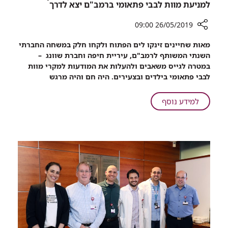
למניעת מוות לבבי פתאומי ברמב"ם יצא לדרך
26/05/2019 09:00
רכיב
מאות שחיינים זינקו לים הפתוח ולקחו חלק במשחה החברתי
שיתוף
השנתי המשותף לרמב"ם, עיריית חיפה וחברת שוונג –
בפעם
במטרה לגייס משאבים ולהעלות את המודעות למקרי מוות
הרביעית:
לבבי פתאומי בילדים ובצעירים. היה חם והיה מרגש
המשחה
החברתי
על
למידע נוסף
לטובת
בפעם
מחקר
הרביעית:
למניעת
המשחה
מוות
החברתי
לבבי
לטובת
פתאומי
ברמב"ם
מחקר
יצא
למניעת
לדרך
מוות
לבבי
פתאומי
ברמב"ם