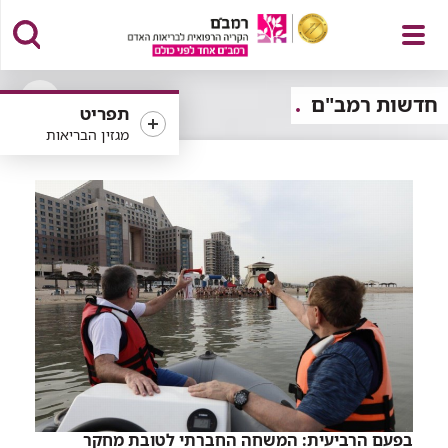
פתח
חדשות רמב"ם
תפריט
פתיחה
מגזין הבריאות
או
סגירה
של
תפריט
רכיב
סינון
בפעם הרביעית: המשחה החברתי לטובת מחקר