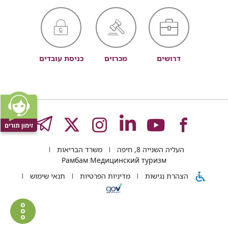
דרושים
מכרזים
כניסת עובדים
לעמוד
לעמוד
לעמוד
לעמוד
לעמוד
GRAM
העליה השנייה 8, חיפה
משרד הבריאות
של
של
של
של
של
Рамбам Медицинский туризм
הצהרת נגישות
מדיניות הפרטיות
תנאי שימוש
רמב"ם
רמב"ם
רמב"ם
רמב"ם
רמב"ם