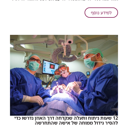
הספר
של
על
למידע נוסף
החיים:
בית
מומחי
הספר
רמב"ם
של
ומערכת
החיים:
החינוך
מומחי
משלבים
ידיים
רמב"ם
כדי
ומערכת
להילחם
החינוך
בדעות
משלבים
הקדומות
ידיים
על
כדי
אפילפסיה
להילחם
בדעות
הקדומות
על
אפילפסיה
12 שעות ניתוח ותעלה שנקדחה דרך האוזן נדרשו כדי
להסיר גידול ממוחה של אישה שהתחרשה