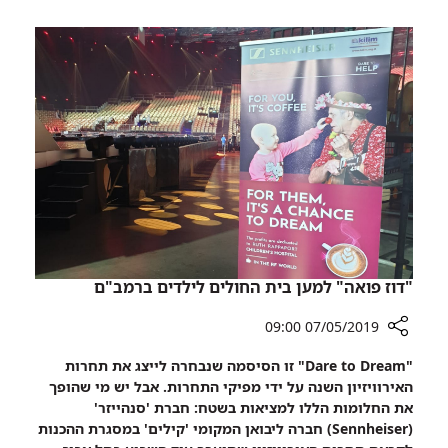
פרלמנט
חדש!
"דוז פואה" למען בית החולים לילדים ברמב"ם
07/05/2019 09:00
רכיב
"
Dare to Dream
" זו הסיסמה שנבחרה לייצג את תחרות
שיתוף
האירוויזיון השנה על ידי מפיקי התחרות. אבל יש מי שהופך
"דוז
את החלומות הללו למציאות בשטח: חברת 'סנהייזר'
פואה"
(
Sennheiser
) חברה ליבואן המקומי 'קילים' במסגרת ההכנות
למען