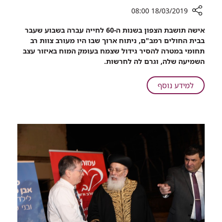
18/03/2019 08:00
רכיב
אישה תושבת הצפון בשנות ה-60 לחייה עברה בשבוע שעבר
שיתוף
בבית החולים רמב"ם, ניתוח ארוך שבו היו מעורב צוות רב
12
תחומי במטרה להסיר גידול שצמח בעומק המוח באיזור עצב
שעות
השמיעה שלה, וגרם לה לחרשות.
ניתוח
ותעלה
על
למידע נוסף
שנקדחה
12
דרך
שעות
האוזן
ניתוח
נדרשו
ותעלה
כדי
שנקדחה
להסיר
גידול
דרך
ממוחה
האוזן
של
נדרשו
אישה
כדי
שהתחרשה
להסיר
גידול
ממוחה