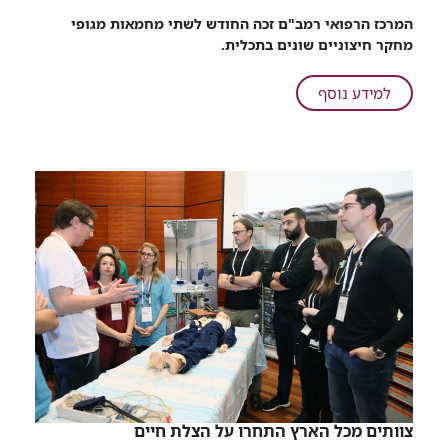
רכיב
המרכז הרפואי רמב"ם זכה החודש לשתי מחמאות מגופי
שיתוף
מחקר חיצוניים שונים בתכלית.
הישג
כפול
על
למידע נוסף
לרמב"ם:
הישג
גם
כפול
בשלישיה
לרמב"ם:
הפותחת
גם
של
בשלישיה
ניוזוויק
וגם
הפותחת
הצלחה
של
גדולה
ניוזוויק
במלחמה
וגם
בחיידקים
הצלחה
עמידים
גדולה
במלחמה
בחיידקים
עמידים
צוותים מכל הארץ התחרו על הצלת חיים