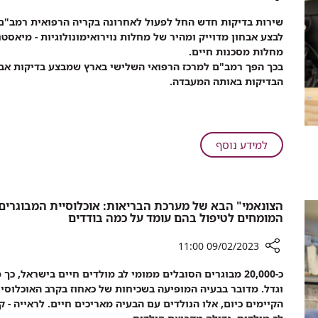
רעידת
רכיב
שירות בדיקות חדש החל לפעול לאחרונה בקריה הרפואית רמב"ם, 
האדמה
שיתוף
לבצע אבחון מדוייק ומהיר של מחלות נוירואימונולוגיות - מיאסטנ
בטורקיה
חדש:
מחלות מסכנות חיים.
רמב"ם
בכך הפך רמב"ם למרכז הרפואי השלישי בארץ שמבצע בדיקות אב
חונך
הבדיקות באותה המעבדה.
שירות
בדיקות
לאבחון
מהיר
על
למידע נוסף
ומדויק
חדש:
למחלות
רמב"ם
מסכנות
חונך
חיים
הצונאמי" הבא של מערכת הבריאות: אוכלוסיית המבוגרים 
שירות
המומחים לטיפול בהם עומד על כמה בודדים
בדיקות
לאבחון
09/02/2023 11:00
מהיר
רכיב
ומדויק
כ-20,000 מבוגרים הסובלים ממומי לב מולדים חיים בישראל,
שיתוף
למחלות
וגדל. מדובר בבעיה המופיעה בשכיחות של כאחוז בקרב האוכלוסיי
הצונאמי"
מסכנות
הקיימים כיום, אלו הנולדים עם הבעיה מאריכים חיים. לראייה - 
הבא
חיים