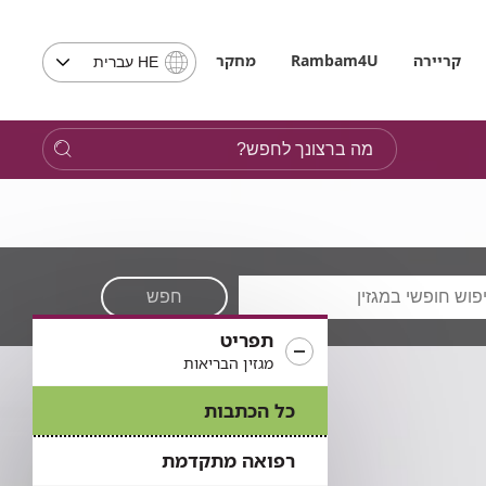
בחירת
קריירה
Rambam4U
מחקר
HE עברית
שפה
-
שים
מה
לב,
ברצונך
בבחירת
לחפש?
שפה
תועבר
לאתר
בשפה
המבוקשת
חפש
תפריט
מגזין הבריאות
כל הכתבות
רפואה מתקדמת