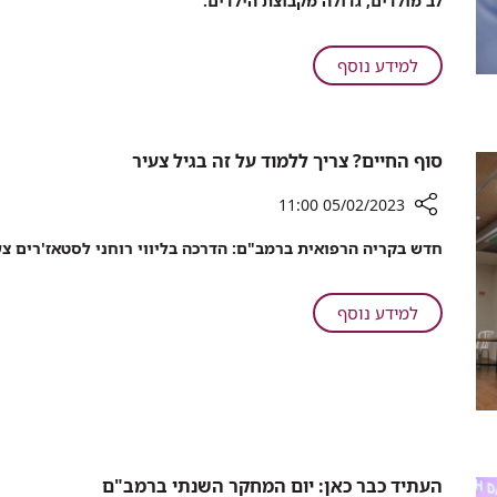
לב מולדים, גדולה מקבוצת הילדים.
של
מערכת
הבריאות:
על
למידע נוסף
אוכלוסיית
הצונאמי"
המבוגרים
הבא
עם
של
מומי
סוף החיים? צריך ללמוד על זה בגיל צעיר
מערכת
לב
הבריאות:
מולדים
05/02/2023 11:00
אוכלוסיית
גדלה
המבוגרים
רכיב
משנה
חדש בקריה הרפואית ברמב"ם: הדרכה בליווי רוחני לסטאז'רים צ
עם
שיתוף
לשנה
סוף
מומי
–
החיים?
לב
על
למידע נוסף
מספר
צריך
מולדים
סוף
המומחים
ללמוד
גדלה
החיים?
לטיפול
על
משנה
צריך
בהם
זה
לשנה
עומד
ללמוד
בגיל
–
על
על
צעיר
מספר
כמה
זה
בודדים
המומחים
בגיל
העתיד כבר כאן: יום המחקר השנתי ברמב"ם