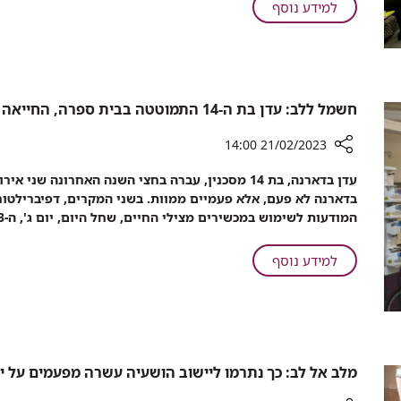
שנה
על
למידע נוסף
או
רמב"ם
בן
מציג:
90,
בן
לניתוחי
שנה
לב
או
חשמל ללב: עדן בת ה-14 התמוטטה בבית ספרה, החייאה עם דפיברילטור הצילה את חייה
מסובכים
בן
אין
90,
21/02/2023 14:00
מגבלת
לניתוחי
רכיב
גיל
עדן בדארנה, בת 14 מסכנין, עברה בחצי השנה האחרונה
לב
שיתוף
בדארנה לא פעם, אלא פעמיים ממוות. בשני המקרים, דפיברילטור
מסובכים
חשמל
המודעות לשימוש במכשירים מצילי החיים, שחל היום, יום ג', ה-21.2.23, זה סיפור שכל אחד צריך להכיר.
אין
ללב:
מגבלת
עדן
על
למידע נוסף
גיל
בת
חשמל
ה-14
ללב:
התמוטטה
עדן
בבית
בת
ספרה,
ה-14
החייאה
מלב אל לב: כך נתרמו ליישוב הושעיה עשרה מפעמים על 
עם
התמוטטה
דפיברילטור
בבית