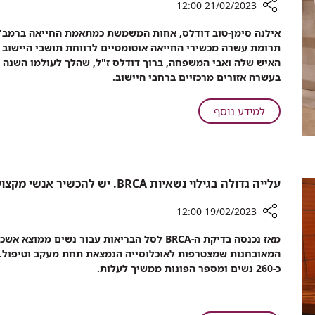
21/02/2023 12:00
הצילה
ספרה,
רכיב
את
החייאה
אילנה סימן-טוב דודלס, אחות המשמשת כמתאמת החייאה ברמב"ם
שיתוף
חייה
עם
תרומת עשרה מכשירי החייאה אוטומטיים לרווחת תושבי היישוב ה
מלב
דפיברילטור
האיש שלה ואבי המשפחה, ברוך דודלס ז"ל, שהלך לעולמו השנה
אל
הצילה
בעשרה אזורים מרכזיים ברחבי היישוב.
לב:
את
כך
חייה
על
למידע נוסף
נתרמו
מלב
ליישוב
אל
הושעיה
לב:
עשרה
כך
מפעמים
עלייה גדולה בגילוי נשאיות BRCA. יש להכשיר אנשי מקצוע נוספים
נתרמו
על
ידי
ליישוב
19/02/2023 12:00
אחות
הושעיה
רכיב
מתאמת
עשרה
שיתוף
החייאה
מפעמים
המאובחנות שמצטרפות לאוכלוסייה הנמצאת תחת מעקב וטיפול.
עלייה
מרמב"ם
על
כ-260 נשים ומספר הפונות ממשיך לעלות.
גדולה
ידי
בגילוי
אחות
נשאיות
מתאמת