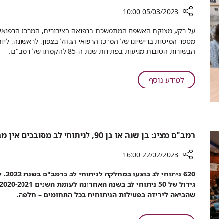
נשים
05/03/2023 10:00
רכיב
שיתוף
רמב"ם
הבשורות הטובות מגיעות בפתיחת שנת ה-85 להקמתו של רמב"ם.
מגדיל:
תוספת
של
על
למידע נוסף
36
רמב"ם
במיטות
מגדיל:
אשפוז
תוספת
והקמת
של
מערך
36
רמב"ם מציג: בן שנה או בן 90, לניתוחי לב מסובכים אין מגבלת גיל
נוירולוגי
במיטות
הגדול
אשפוז
22/02/2023 16:00
מסוגו
והקמת
רכיב
בארץ
620 
מערך
שיתוף
נוירולוגי
רמב"ם
שהביאה לירידה בפעילות הניתוחית בכל התחומים – חלפה.
הגדול
מציג:
מסוגו
בן
בארץ