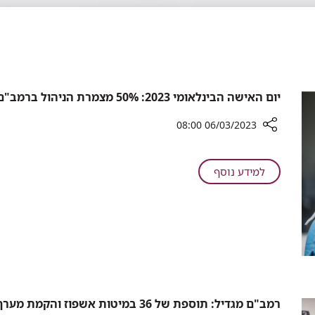
יום האישה הבינלאומי 2023: 50% מצמרת הניהול ברמב"ם הן נשים
06/03/2023 08:00
רכיב
שיתוף
על
למידע נוסף
יום
יום
האישה
האישה
הבינלאומי
הבינלאומי
2023:
2023:
50%
50%
מצמרת
הניהול
מצמרת
ברמב"ם
הניהול
הן
ברמב"ם
רמב"ם מגדיל: תוספת של 36 במיטות אשפוז והקמת מערך נוירולוגי הגדול מסוגו בארץ
נשים
הן