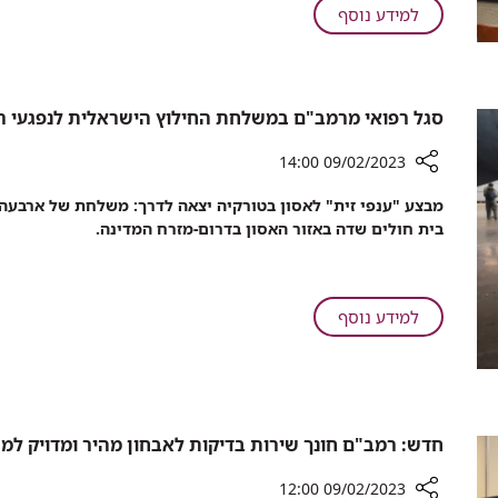
BRCA.
על
למידע נוסף
החייאה
יש
עלייה
מרמב"ם
להכשיר
גדולה
אנשי
בגילוי
מקצוע
נשאיות
סגל רפואי מרמב"ם במשלחת החילוץ הישראלית לנפגעי ר
נוספים
BRCA.
יש
09/02/2023 14:00
להכשיר
רכיב
מבצע "ענפי זית" לאסון בטורקיה יצאה לדרך: משלחת של ארבע
אנשי
שיתוף
בית חולים שדה באזור האסון בדרום-מזרח המדינה.
מקצוע
סגל
נוספים
רפואי
מרמב"ם
במשלחת
על
למידע נוסף
החילוץ
סגל
הישראלית
רפואי
לנפגעי
מרמב"ם
רעידת
במשלחת
האדמה
החילוץ
חדש: רמב"ם חונך שירות בדיקות לאבחון מהיר ומדויק למ
בטורקיה
הישראלית
לנפגעי
09/02/2023 12:00