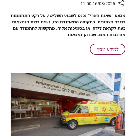
16/03/2026 11:00
רכיב
מבצע "שאגת הארי" נכנס לשבוע השלישי, על רקע התחממות
שיתוף
בגזרה הצפונית. בתקופה המאתגרת הזו, נשים רבות הנמצאות
מישהו
כעת לקראת לידה, או בסמיכות אליה, מתקשות להתמודד עם
שומע
מורכבות המצב שבו הן נמצאות.
אותי:
הפסיכולוגיות
על
למידע נוסף
של
מישהו
רמב"ם
שומע
פותחות
אותי:
קו
הפסיכולוגיות
חם
של
ליולדות
והריוניות
רמב"ם
בקהילה
פותחות
קו
חם
ליולדות
והריוניות
בקהילה