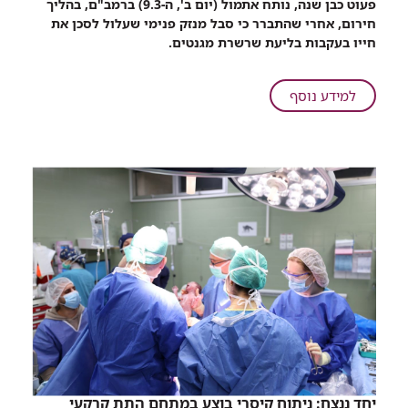
פעוט כבן שנה, נותח אתמול (יום ב', ה-9.3) ברמב"ם, בהליך
שיתוף
חירום, אחרי שהתברר כי סבל מנזק פנימי שעלול לסכן את
"זה
חייו בעקבות בליעת שרשרת מגנטים.
כמו
טיל
עם
על
למידע נוסף
ראש
"זה
מתפצל":
כמו
בן
טיל
שנה
עם
עבר
ראש
ניתוח
מתפצל":
חירום
בן
ברמב"ם
שנה
אחרי
עבר
שבלע
ניתוח
שרשרת
חירום
מגנטים
ברמב"ם
אחרי
שבלע
שרשרת
יחד ננצח: ניתוח קיסרי בוצע במתחם התת קרקעי