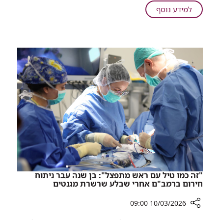
רפואה
על
למידע נוסף
דחופה
צפון
של
עולה:
רמב"ם
צוותי
החלו
רפואה
לפעול
דחופה
בקרית
שמונה
של
רמב"ם
החלו
לפעול
בקרית
שמונה
"זה כמו טיל עם ראש מתפצל": בן שנה עבר ניתוח
חירום ברמב"ם אחרי שבלע שרשרת מגנטים
10/03/2026 09:00
רכיב