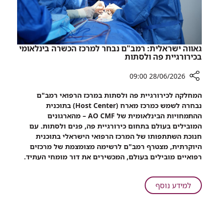
בבעיה
ללא
ניתוח
גאווה ישראלית: רמב"ם נבחר למרכז הכשרה בינלאומי
בכירורגיית פה ולסתות
28/06/2026 09:00
רכיב
המחלקה לכירורגיית פה ולסתות במרכז הרפואי רמב"ם
שיתוף
נבחרה לשמש כמרכז מארח (Host Center) בתוכנית
גאווה
ההתמחויות הבינלאומית של AO CMF – מהארגונים
ישראלית:
המובילים בעולם בתחום כירורגיית פה, פנים ולסתות. עם
רמב"ם
חנוכת השתתפותו של המרכז הרפואי הישראלי בתוכנית
נבחר
היוקרתית, מצטרף רמב"ם לרשימה מצומצמת של מרכזים
למרכז
רפואיים מובילים בעולם, המכשירים את דור מומחי העתיד.
הכשרה
בינלאומי
בכירורגיית
על
למידע נוסף
פה
גאווה
ולסתות
ישראלית:
רמב"ם