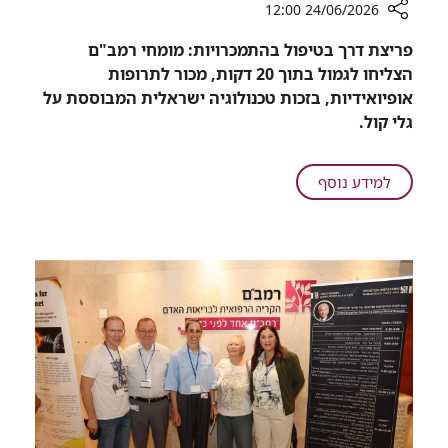
24/06/2026 12:00
רכיב
פריצת דרך בטיפול בהתמכרויות: מומחי רמב"ם
שיתוף
הצליחו לגמול בתוך 20 דקות, מכור לתרופות
פריצת
אופיואידיות, בזכות טכנולוגיה ישראלית המבוססת על
דרך
גלי קול.
בטיפול
בהתמכרויות
-
על
למידע נוסף
גמילה
פריצת
תוך
דרך
20
בטיפול
דקות
בהתמכרויות
-
גמילה
תוך
20
דקות