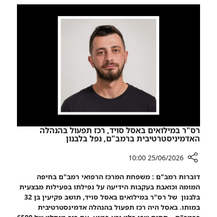
נבחר
למרכז
הכשרה
בינלאומי
בכירורגיית
פה
ולסתות
רס"ר במילואים באסל סויד, רכז תפעול בהנהלה
האדמיניסטרטיבית ברמב"ם, נפל בלבנון
25/06/2026 10:00
רכיב
דוברות רמב"ם : משפחת המרכז הרפואי רמב"ם בחיפה
שיתוף
המומה וכואבת בעקבות הידיעה על נפילתו בפעילות מבצעית
רס"ר
בלבנון של רס"ר במילואים באסל סויד, תושב פקיעין בן 32
במילואים
במותו. באסל היה רכז תפעול בהנהלה אדמינסטרטיבית
באסל