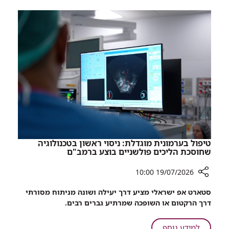
מפריך
אינו
את
גורם
חששות
לאנפילקסיס
ההורים:
מגע
של
מזון
אלרגני
עם
העור
אינו
גורם
לאנפילקסיס
טיפול בערמונית מוגדלת: ניסוי ראשון בטכנולוגיה
שחוסכת הליכים פולשניים בוצע ברמב"ם
19/07/2026 10:00
רכיב
סטארט אפ ישראלי מציע דרך יעילה ושונה מניתוח מסורתי
שיתוף
דרך הרקטום או השופכה שמרתיע גברים רבים.
טיפול
בערמונית
על
למידע נוסף