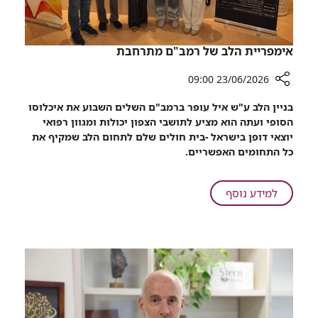
אימפריית הלב של רמב"ם מתרחבת
23/06/2026 09:00
רכיב
בניין הלב ע"ש איל עופר ברמב"ם השלים השבוע את איכלוסו
שיתוף
הסופי ועתה הוא מציע לתושבי הצפון יכולות ומגוון רפואי
אימפריית
יוצאי דופן בישראל -בית חולים שלם לתחום הלב שמקיף את
הלב
כל התחומים האפשריים.
של
רמב"ם
מתרחבת
על
למידע נוסף
אימפריית
הלב
של
רמב"ם
מתרחבת