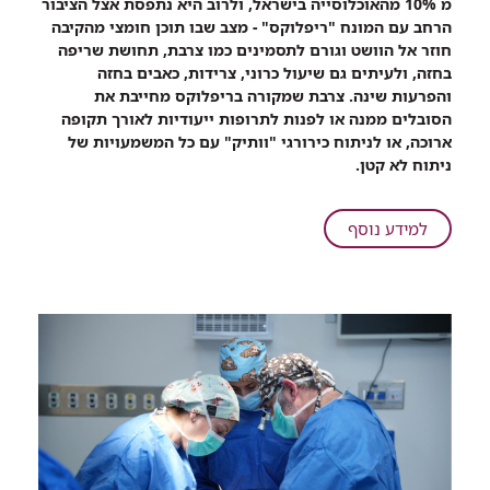
מ 10% מהאוכלוסייה בישראל, ולרוב היא נתפסת אצל הציבור
צורב
הרחב עם המונח "ריפלוקס" - מצב שבו תוכן חומצי מהקיבה
לכם?
חוזר אל הוושט וגורם לתסמינים כמו צרבת, תחושת שריפה
ברמב"ם
בחזה, ולעיתים גם שיעול כרוני, צרידות, כאבים בחזה
ביצעו
והפרעות שינה. צרבת שמקורה בריפלוקס מחייבת את
טיפול
הסובלים ממנה או לפנות לתרופות ייעודיות לאורך תקופה
בריפלוקס
ארוכה, או לניתוח כירורגי "וותיק" עם כל המשמעויות של
עם
ניתוח לא קטן.
מכשיר
חדשני
שמטפל
על
למידע נוסף
בבעיה
צורב
ללא
לכם?
ניתוח
ברמב"ם
ביצעו
טיפול
בריפלוקס
עם
מכשיר
חדשני
שמטפל