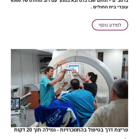
ברמב"ם – תחום שבו בלט ובא במגע עם רוב מוחלט של 6500
סויד,
עובדי בית החולים .
רכז
תפעול
בהנהלה
על
למידע נוסף
האדמיניסטרטיבית
רס"ר
ברמב"ם,
במילואים
נפל
באסל
בלבנון
סויד,
רכז
תפעול
בהנהלה
האדמיניסטרטיבית
ברמב"ם,
נפל
בלבנון
פריצת דרך בטיפול בהתמכרויות - גמילה תוך 20 דקות