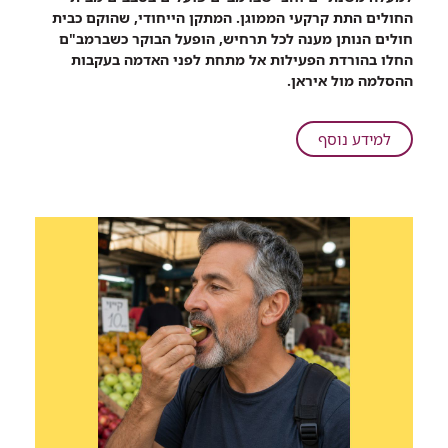
שיתוף
החולים התת קרקעי הממוגן. המתקן הייחודי, שהוקם כבית
בעומק
חולים הנותן מענה לכל תרחיש, הופעל הבוקר כשברמב"ם
המוח,
החלו בהורדת הפעילות אל מתחת לפני האדמה בעקבות
בעומק
ההסלמה מול איראן.
האדמה:
הליך
להוצאת
על
למידע נוסף
אלקטרודות
בעומק
מהמוח,
המוח,
בוצע
בעומק
במיטת
האדמה:
המטופלת
הליך
בקומה
להוצאת
-3
אלקטרודות
מהמוח,
בוצע
במיטת
המטופלת
בקומה
-3