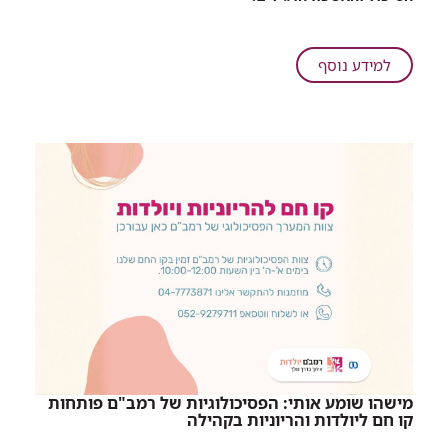
ראשונים
לחזרה
לשגרה
על
למידע נוסף
גם
צעדים
ברמב"ם
ראשונים
לחזרה
לשגרה
גם
ברמב"ם
מישהו שומע אותי: הפסיכולוגיות של רמב"ם פותחות
קו חם ליולדות והריוניות בקהילה