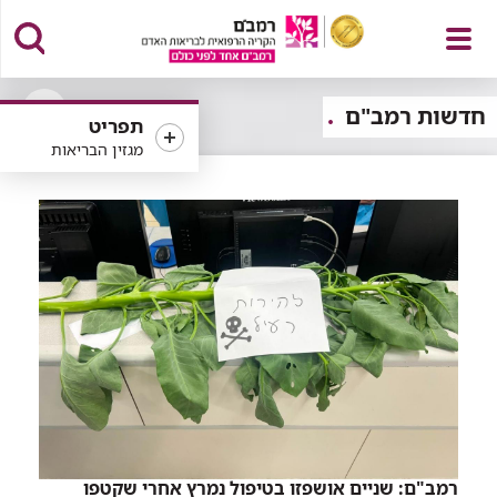
פתח
חדשות רמב"ם
תפריט
פתיחה
מגזין הבריאות
או
סגירה
של
תפריט
רכיב
סינון
רמב"ם: שניים אושפזו בטיפול נמרץ אחרי שקטפו