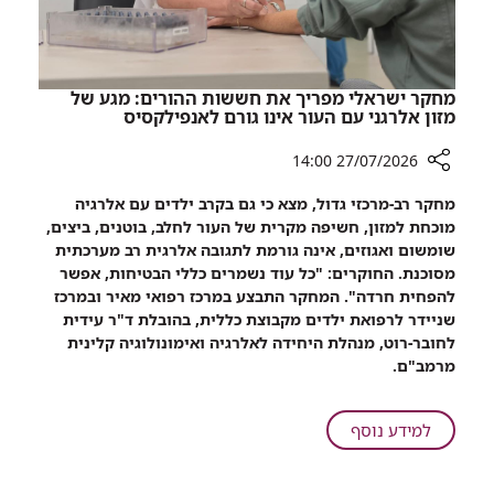
מחקר ישראלי מפריך את חששות ההורים: מגע של
מזון אלרגני עם העור אינו גורם לאנפילקסיס
27/07/2026 14:00
רכיב
מחקר רב-מרכזי גדול, מצא כי גם בקרב ילדים עם אלרגיה
שיתוף
מוכחת למזון, חשיפה מקרית של העור לחלב, בוטנים, ביצים,
מחקר
שומשום ואגוזים, אינה גורמת לתגובה אלרגית רב מערכתית
ישראלי
מסוכנת. החוקרים: "כל עוד נשמרים כללי הבטיחות, אפשר
מפריך
להפחית חרדה". המחקר התבצע במרכז רפואי מאיר ובמרכז
את
שניידר לרפואת ילדים מקבוצת כללית, בהובלת ד"ר עידית
חששות
לחובר-רוט, מנהלת היחידה לאלרגיה ואימונולוגיה קלינית
ההורים:
מרמב"ם.
מגע
של
מזון
על
למידע נוסף
אלרגני
מחקר
עם
ישראלי
העור