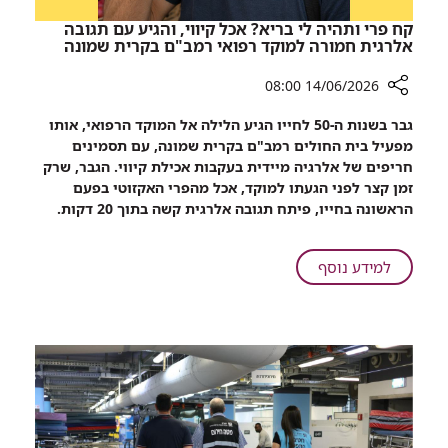
קח פרי ותהיה לי בריא? אכל קיווי, והגיע עם תגובה
אלרגית חמורה למוקד רפואי רמב"ם בקרית שמונה
14/06/2026 08:00
רכיב
גבר בשנות ה-50 לחייו הגיע הלילה אל המוקד הרפואי, אותו
שיתוף
מפעיל בית החולים רמב"ם בקרית שמונה, עם תסמינים
קח
חריפים של אלרגיה מיידית בעקבות אכילת קיווי. הגבר, שרק
פרי
זמן קצר לפני הגעתו למוקד, אכל מהפרי האקזוטי בפעם
ותהיה
הראשונה בחייו, פיתח תגובה אלרגית קשה בתוך 20 דקות.
לי
בריא?
אכל
על
למידע נוסף
קיווי,
קח
והגיע
פרי
עם
ותהיה
תגובה
לי
אלרגית
בריא?
חמורה
אכל
למוקד
קיווי,
רפואי
והגיע