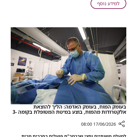
מטיפול
על
למידע נוסף
למלריה.
סכנה:
אשה
סוכני
בשנות
נסיעות
ה-50
ממליצים
אושפזה
לנוסעים
עם
לאפריקה
המחלה
להימנע
ברמב"ם
מטיפול
למלריה.
אשה
בשנות
ה-50
אושפזה
עם
המחלה
בעומק המוח, בעומק האדמה: הליך להוצאת
ברמב"ם
אלקטרודות מהמוח, בוצע במיטת המטופלת בקומה -3
17/06/2026 08:00
רכיב
למעלה משנתיים וחצי שברמב"ם פועלים בסבבים מבית