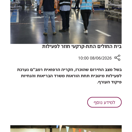
רמב"ם
עם
בקרית
תגובה
שמונה
אלרגית
חמורה
למוקד
רפואי
רמב"ם
בית החולים התת-קרקעי חוזר לפעילות
בקרית
שמונה
08/06/2026 10:00
רכיב
בשל מצב החירום שהוכרז, הקריה הרפואית רמב"ם נערכת
שיתוף
לפעילות מיטבית תחת הוראות משרד הבריאות והנחיות
בית
פיקוד העורף.
החולים
התת-קרקעי
חוזר
על
למידע נוסף
לפעילות
בית
החולים
התת-קרקעי
חוזר