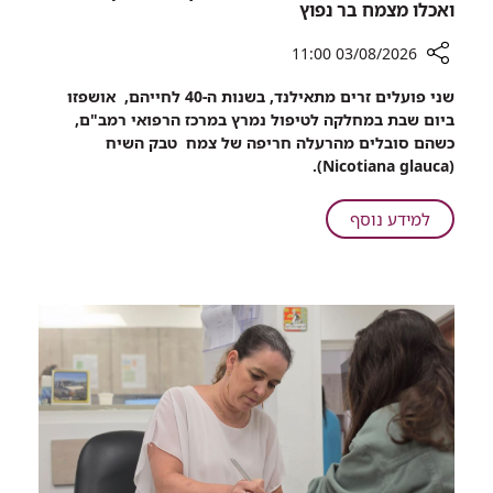
ואכלו מצמח בר נפוץ
03/08/2026 11:00
רכיב
שני פועלים זרים מתאילנד, בשנות ה-40 לחייהם, אושפזו
שיתוף
ביום שבת במחלקה לטיפול נמרץ במרכז הרפואי רמב"ם,
רמב"ם:
כשהם סובלים מהרעלה חריפה של צמח טבק השיח
שניים
(Nicotiana glauca).
אושפזו
בטיפול
על
למידע נוסף
נמרץ
רמב"ם:
אחרי
שניים
שקטפו
אושפזו
ואכלו
בטיפול
מצמח
נמרץ
בר
נפוץ
אחרי
שקטפו
ואכלו
מצמח
בר
נפוץ