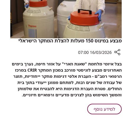
הארצי
למידע
בהרעלות
מבצע במינוס 150 מעלות להצלת המחקר הישראלי
16/03/2026 07:00
רכיב
בצל איומי מלחמת "שאגת הארי" על אזור חיפה, נערך בימים
שיתוף
האחרונים מבצע לוגיסטי מורכב במכון המחקר CRIR במרכז
מבצע
הרפואי רמב"ם - העברת אלפי דגימות מחקר ייחודיות, תוצר
במינוס
של עבודה של שנים רבות, למתחם ממוגן ייעודי בתוך בית
150
החולים. מטרת העברת הדגימות היא להבטיח את שלמותן
מעלות
והמשך השימוש בהן לצרכים מדעיים ורפואיים חיוניים.
להצלת
המחקר
על
למידע נוסף
הישראלי
מבצע
במינוס
150