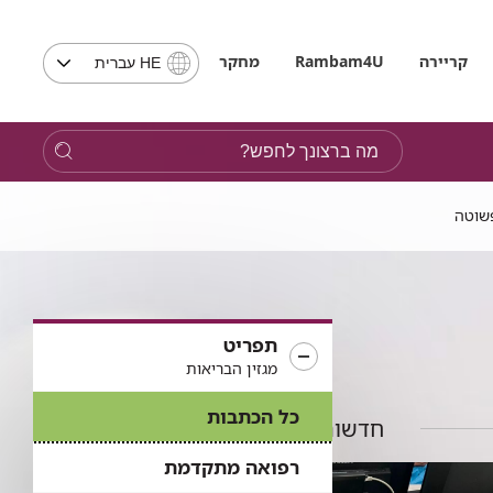
בחירת
קריירה
Rambam4U
מחקר
HE עברית
שפה
-
שים
מה
לב,
ברצונך
בבחירת
לחפש?
שפה
פשוטה
תועבר
לאתר
בשפה
המבוקשת
תפריט
מגזין הבריאות
כל הכתבות
חדשות נוספות
רפואה מתקדמת