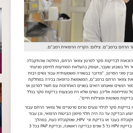
אר הרחם ברמב"ם. צילום: הקריה הרפואית רמב"ם.
זכאות לבדיקות סקר לסרטן צוואר הרחם, החלטה שהתקבלה
ר חל בשבוע שעבר, ועוסק בהעלאת המודעות לחיסון מניעתי
ין סוגי הסרטן. "מדובר בבשורה משמעותית עבור נשים רבות
רפאת צוואר הרחם ברמב"ם, המשמשת כרופאה בכירה במחלקת
מספר הנשים שאנחנו רואים בשנים האחרונות עם חשד לסרטן או
ל מתייחסת אליהן. נשים שלא היו מבצעות בדיקות סקר בגלל
 בדיקות פשוטות ומצילות חיים".
בדיקות סקר לגילוי נגעים טרום סרטניים של צוואר הרחם עבור
-5 שנים, אשר עבורן ביצוע הבדיקה עד כה היה תלוי מימון הביטוח הרפואי, וכן עבור
נשים מעל גיל 65 שלא עברו בדיקת PAP, שהייתה מקובלת בעבר או בדיקת זני HPV, שמקובלת כעת, במהלך
העשור האחרון. אלו יהיו זכאות לבדיקת סקר אחת - בדיקת HPV כל 5 שנים כבדיקה ראשונה, ובדיקת PAP בכל 3