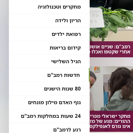
מחקרים וטכנולוגיה
הריון ולידה
רפואת ילדים
רמב"ם: שניים אושפזו בטיפול נמרץ
קידום בריאות
אחרי שקטפו ואכלו מצמח בר נפוץ
הגיל השלישי
חדשות רמב"ם
80 שנות הישגים
גוף האדם מילון מונחים
24 שעות במחלקות רמב"ם
מחקר ישראלי מפריך את חששות
ההורים: מגע של מזון אלרגני עם העור
אינו גורם לאנפילקסיס
רגע לרמב"ם