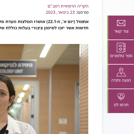
רכיב
הקריה הרפואית רמב"ם
שיתוף
פורסם:
23 בינואר, 2023
אתמול (יום א', ה-22.1) אושרו ה
חדשות אשר יזכו למימון ציבורי בעלות כוללת של 650 מיליון ₪
צור קשר
ספר טלפונים
הגעה וחניה
תרמו לנו