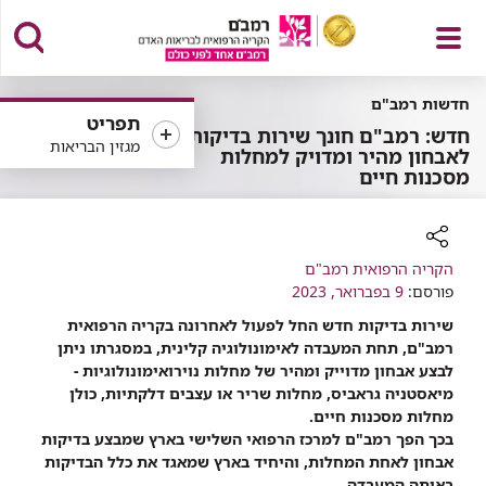
פתח
חדשות רמב"ם
תפריט
חדש: רמב"ם חונך שירות בדיקות
מגזין הבריאות
לאבחון מהיר ומדויק למחלות
מסכנות חיים
תפריט
רכיב
הקריה הרפואית רמב"ם
פורסם:
שיתוף
9 בפברואר, 2023
שירות בדיקות חדש החל לפעול לאחרונה בקריה הרפואית
רמב"ם, תחת המעבדה לאימונולוגיה קלינית, במסגרתו ניתן
לבצע אבחון מדוייק ומהיר של מחלות נוירואימונולוגיות -
מיאסטניה גראביס, מחלות שריר או עצבים דלקתיות, כולן
מחלות מסכנות חיים.
בכך הפך רמב"ם למרכז הרפואי השלישי בארץ שמבצע בדיקות
אבחון לאחת המחלות, והיחיד בארץ שמאגד את כלל הבדיקות
באותה המעבדה.