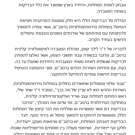
אבחון לאחת המחלות, והיחיד בארץ שמאגד את כלל הבדיקות
באותה המעבדה.
הגדלת סל הבדיקות הללו היא חלק ממגמת התרחבות תפיסת
הטיפול במחלות נוירואימונולוגיות ברמב"ם, אשר צפויה להמשיך
ולהתפתח עם פתיחתם של שירותים נוספים והכנסת טיפולים
חדשים בעתיד הקרוב.
לדבריה של ד"ר לילך קפון, מנהלת המעבדה לאימונולוגיה קלינית
ברמב"ם, מדובר בבשורה עבור תושבי הצפון, אשר נאלצו להמתין
לבדיקות שנשלחו לאחת משתי המעבדות היחידות שפעלו עד כה.
כעת, עם פתיחת השירות החדש ברמב"ם, זמני ההמתנה והטיפול
בבדיקות חדשות צפויים להתייעל ולהתקצר.
"עבור אלפי מטופלים שחשודים כחולים במחלות נוירואימונולוגיות,
השירות החדש הוא לא עניין של מה בכך", מסביר ד"ר שחר שלי,
ראש התחום למחלות עצב-שריר ואלקטרופיזיולוגיה קלינית,
במחלקה הנוירולוגית ברמב"ם, ומי שיזם את המהלך, "מדובר
בבדיקות דם אשר מאשרות או שוללות את דבר קיומן של המחלות
הללו, ומאפשרות להתקדם להמשך טיפול או בירור נוסף. לצד
הבדיקות לאבחון המחלות, יש ברמב"ם מרפאות מעקב ייעודיות,
חלקן אף ייחודיות, ושיתופי פעולה בין מומחים מדיספילינות שונות.
לעובדה שכל אלה מרוכזים תחת קורת גג אחת יש משמעות גדולה