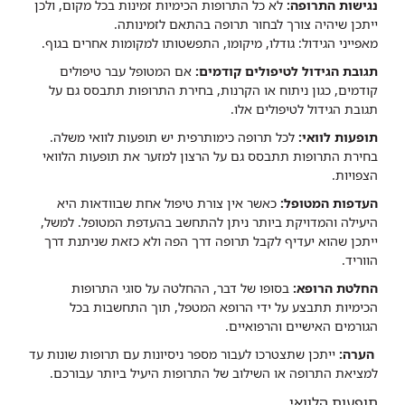
נגישות התרופה:
לא כל התרופות הכימיות זמינות בכל מקום, ולכן
ייתכן שיהיה צורך לבחור תרופה בהתאם לזמינותה.
מאפייני הגידול: גודלו, מיקומו, התפשטותו למקומות אחרים בגוף.
תגובת הגידול לטיפולים קודמים:
אם המטופל עבר טיפולים
קודמים, כגון ניתוח או הקרנות, בחירת התרופות תתבסס גם על
תגובת הגידול לטיפולים אלו.
תופעות לוואי:
לכל תרופה כימותרפית יש תופעות לוואי משלה.
בחירת התרופות תתבסס גם על הרצון למזער את תופעות הלוואי
הצפויות.
העדפות המטופל:
כאשר אין צורת טיפול אחת שבוודאות היא
היעילה והמדויקת ביותר ניתן להתחשב בהעדפת המטופל. למשל,
ייתכן שהוא יעדיף לקבל תרופה דרך הפה ולא כזאת שניתנת דרך
הווריד.
החלטת הרופא:
בסופו של דבר, ההחלטה על סוגי התרופות
הכימיות תתבצע על ידי הרופא המטפל, תוך התחשבות בכל
הגורמים האישיים והרפואיים.
הערה:
ייתכן שתצטרכו לעבור מספר ניסיונות עם תרופות שונות עד
למציאת התרופה או השילוב של התרופות היעיל ביותר עבורכם.
תופעות הלוואי