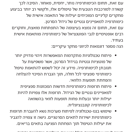
עם זאת, תחום הכימותרפיה נותר, יחסית, מאחור. הסיבה לכך
קשורה למורכבות הטבעית של טיפולים אלו, ולקושי רב יותר בביצוע
מחקרים קליניים המוכיחים יעילות של התאמה אישית של
כימותרפיה למאפיינים גנטיים של גידול הסרטן.
עם זאת, תחום זה נמצא בעיצומה של התפתחות מואצת, וחוקרים
רבים אופטימיים לגבי הפוטנציאל של כימותרפיה מותאמת אישית
בעתיד.
הנה מספר דוגמאות לכיווני מחקר עיקריים:
פיתוח טכנולוגיות מתקדמות המאפשרות זיהוי מדויק יותר
של מוטציות גנטיות בגידול הסרטן, אשר משפיעות על
תגובתן לכימותרפיה. מידע זה יכול לשמש להתאמת טיפול
כימותרפי ספציפי לכל חולה, תוך הגברת הסיכוי להצלחה
והפחתת תופעות הלוואי.
פיתוח תרופות כימותרפיות חדשות המכוונות ספציפית
למאפיינים גנטיים של הגידול. תרופות אלו צפויות להיות
יעילות יותר ובעלות פחות תופעות לוואי בהשוואה
לכימותרפיה קונבנציונלית.
שימוש בננו-טכנולוגיה לפיתוח מערכות נשא להעברת תרופות
כימותרפיות ישירות לתאים הסרטניים. גישה זו צפויה להגביר
את יעילות הטיפול תוך הפחתת הפגיעה בתאים בריאים.