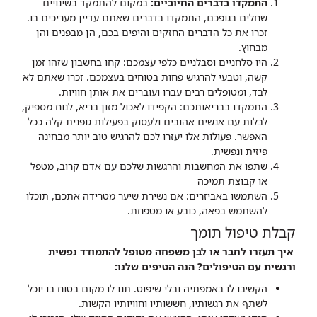
התמקדו בדברים החיוביים:
במקום להתמקד בשינויים
שחלים בגופכם, התמקדו בדברים שאתם עדיין מעריכים בו.
זכרו את כל הדברים החזקים והיפים בכם, הן מבפנים והן
מבחוץ.
היו סלחניים וסבלניים כלפי עצמכם: קחו בחשבון שזהו זמן
קשה, וטבעי להרגיש פחות בטוחים בעצמכם. זכרו שאתם לא
לבד, ומטופלים רבים עברו ועוברים את אותן חוויות.
התמקדו בבריאותכם: הקפידו לאכול מזון בריא, לנוח מספיק,
לבלות עם אנשים אהובים ולעסוק בפעילות גופנית קלה ככל
האפשר. פעולות אלו יעזרו לכם להרגיש טוב יותר מבחינה
פיזית ונפשית.
שתפו את המחשבות והרגשות שלכם עם אדם קרוב, מטפל
או קבוצת תמיכה
השתמשו באביזרים: אם נשירת שיער מטרידה אתכם, תוכלו
להשתמש בפאה, כובע או מטפחת.
קבלת טיפול תומך
איך תעזרו לחבר או לבן משפחה מטופל להתמודד נפשית
ורגשית עם הטיפולים? הנה הטיפים שלנו:
הקשיבו לו באמפתיה ובלי שיפוט. תנו לו מקום בטוח בו יוכל
לשתף את רגשותיו, חששותיו וחוויותיו הקשות.