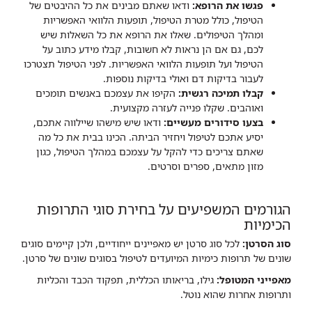
פגשו את הרופא:
ודאו שאתם מבינים את כל ההיבטים של
הטיפול, כולל מטרת הטיפול, תופעות הלוואי האפשריות
ומהלך הטיפולים. שאלו את הרופא את כל השאלות שיש
לכם, גם אם הן נראות לא חשובות, קבלו מידע כתוב על
הטיפול ועל תופעות הלוואי האפשריות. לפני הטיפול תצטרכו
לעבור בדיקות דם ואולי בדיקות נוספות.
קבלו תמיכה רגשית:
הקיפו את עצמכם באנשים תומכים
ואוהבים. שקלו פנייה לעזרה מקצועית.
בצעו סידורים מעשיים:
ודאו שיש מישהו שיילווה אתכם,
יסיע אתכם לטיפול ויחזיר הביתה. הכינו בבית את כל מה
שאתם צריכים כדי להקל על עצמכם במהלך הטיפול, כגון
מזון מתאים, ספרים וסרטים.
הגורמים המשפיעים על בחירת סוגי התרופות
הכימיות
סוג הסרטן:
לכל סוג סרטן יש מאפיינים ייחודיים, ולכן קיימים סוגים
שונים של תרופות כימיות המיועדים לטיפול בסוגים שונים של סרטן.
מאפייני המטופל:
גילו, בריאותו הכללית, תפקוד הכבד והכליות
ותרופות אחרות שהוא נוטל.