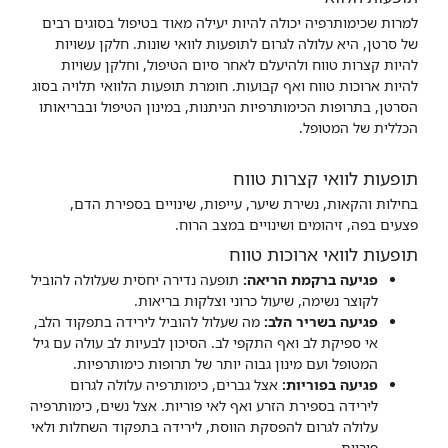
למרות שכימותרפיה יכולה להיות יעילה מאוד בטיפול בסוגים רבים
של סרטן, היא עלולה לגרום לתופעות לוואי שונות. חלקן עשויות
להיות קצרות טווח ולהיעלם לאחר סיום הטיפול, וחלקן עשויות
להיות ארוכות טווח ואף קבועות. חומרת תופעות הלוואי תלויה בסוג
הסרטן, בתרופות הכימותרפיות הניתנות, במינון הטיפול ובבריאותו
הכללית של המטופל.
תופעות לוואי קצרות טווח
בחילות והקאות, נשירת שיער, עייפות, שינויים בספירת הדם,
פצעים בפה, זיהומים ושינויים במצב הרוח.
תופעות לוואי ארוכות טווח
פגיעה ברקמת הריאה:
תופעה נדירה יחסית שעלולה להוביל
לקוצר נשימה, שיעול כרוני וצלקות בריאות.
פגיעה בשריר הלב:
מה שעלול להוביל לירידה בתפקוד הלב,
אי ספיקת לב ואף התקפי לב. הסיכון לבעיות לב עולה עם גיל
המטופל ועם מינון גבוה יותר של תרופות כימותרפיות.
פגיעה בפוריות:
אצל גברים, כימותרפיה עלולה לגרום
לירידה בספירת הזרע ואף לאי פוריות. אצל נשים, כימותרפיה
עלולה לגרום להפסקת הווסת, לירידה בתפקוד השחלות ולאי
פוריות.