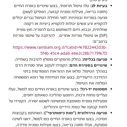
בעיות לב:
טלו טיפול תרופתי, בצעו שינויים באורח החיים
(תזונה בריאה, פעילות גופנית קבועה, הפסיקו לעשן).
פגיעה בפוריות ובמיניות: לפני תחילת הטיפול גברים יכולים
להקפיא זרע ונשים יכולות להקפיא ביציות או רקמה
שחלתית, ובבוא היום להשתמש בהם להפריה חוץ-גופית
(IVF) או טיפולי פוריות אחרים. להרחבה על שימור פוריות
ברמב"ם:
https://www.rambam.org.il/?catid=%7B22442d3b-
5f4b-45c4-adab-e6e2c28b7179%7D
פגיעה בכליות:
בחלק מהמקרים מומלץ להרבות בשתייה.
שינויים בספירת הדם:
הקפידו לעקוב אחר ספירת הדם
במהלך הטיפול. מלאו את ההוראות המפורטות בדפי
ההדרכה הייעודיים, בצעו את הנחיותיו של רופא המשפחה
המלווה את הטיפול.
תסמונת יד-רגל:
בצעו שינויים באורח החיים כמו למשל, נעלו
נעליים נוחות ורכות, הימנעו מהליכה כשאתם יחפים,
מפעילות גופנית מאומצת ומחשיפה לשמש ישירה. הקפידו על
לחות קבועה של כפות הידיים והרגליים.
פגיעה נוירולוגית ("מוח כימותרפי"):
השתתפו בקבוצות
תמיכה, בצעו שינויים באורח החיים כמו למשל, דאגו לשינה
מספקת, אכלו תזונה בריאה, בצעו פעילות גופנית סדירה,