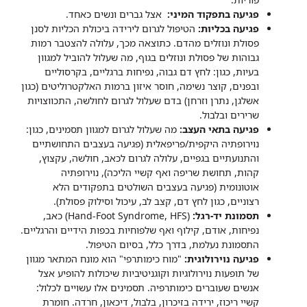
פגיעה בתפקוד המיני:
אצל גברים ונשים כאחד.
פגיעה בכליות:
הטיפול לגרום לירידה ביכולת הכליות לסנן
פסולת ונוזלים מהדם. כתוצאה מכך, עלולה להצטבר רמות
גבוהות של פסולת ונוזלים בגוף, מה שעלול להוביל למגוון
בעיות, כגון: לחץ דם גבוה, נפיחות ברגליים, בקרסוליים
ובפנים, קוצר נשימה, חוסר איזון ברמות האלקטרוליטים (כגון
אשלגן, נתרן וזרחן) בדם שעלול לגרום לחולשה, התכווצויות
שרירים ובלבול.
פגיעה בתאי העצב:
מה שעלול לגרום למגוון תסמינים, כגון:
נוירופתיה היקפית/פריפאלית (פגיעה בעצבים התחושתיים
והתנועתיים בגפיים, עלולה לגרום לכאב, חולשה, עקצוץ,
קהות, תחושת שריפה ואף קשיי הליכה), נוירופתיה
אוטונומית (פגיעה בעצבים השולטים בתפקודים הלא
רצוניים, כגון לחץ דם, קצב לב, עיכול וסילוק פסולת).
תסמונת יד-רגל:
(Hand-Foot Syndrome, HFS) כאב,
נפיחות, אודם, קילוף ואף שלפוחיות בכפות הידיים והרגליים.
התסמונת נעלמת, בדרך כלל, בסיום הטיפול.
פגיעה נוירולוגית:
"מוח כימותרפי" הוא מונח המתאר מגוון
של תופעות נוירולוגיות וקוגניטיביות שיכולות להופיע אצל
אנשים שעוברים כימותרפיה. תסמינים אלו עשויים לכלול:
קשיי ריכוז, ירידה בזיכרון, בלבול, דיכאון, חרדה. חומרת