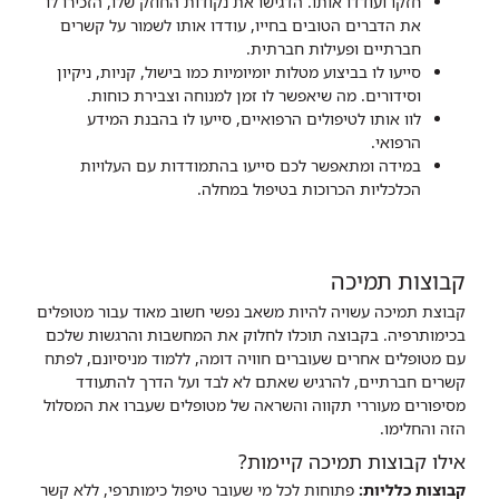
חזקו ועודדו אותו. הדגישו את נקודות החוזק שלו, הזכירו לו
את הדברים הטובים בחייו, עודדו אותו לשמור על קשרים
חברתיים ופעילות חברתית.
סייעו לו בביצוע מטלות יומיומיות כמו בישול, קניות, ניקיון
וסידורים. מה שיאפשר לו זמן למנוחה וצבירת כוחות.
לוו אותו לטיפולים הרפואיים, סייעו לו בהבנת המידע
הרפואי.
במידה ומתאפשר לכם סייעו בהתמודדות עם העלויות
הכלכליות הכרוכות בטיפול במחלה.
קבוצות תמיכה
קבוצת תמיכה עשויה להיות משאב נפשי חשוב מאוד עבור מטופלים
בכימותרפיה. בקבוצה תוכלו לחלוק את המחשבות והרגשות שלכם
עם מטופלים אחרים שעוברים חוויה דומה, ללמוד מניסיונם, לפתח
קשרים חברתיים, להרגיש שאתם לא לבד ועל הדרך להתעודד
מסיפורים מעוררי תקווה והשראה של מטופלים שעברו את המסלול
הזה והחלימו.
אילו קבוצות תמיכה קיימות?
קבוצות כלליות:
פתוחות לכל מי שעובר טיפול כימותרפי, ללא קשר