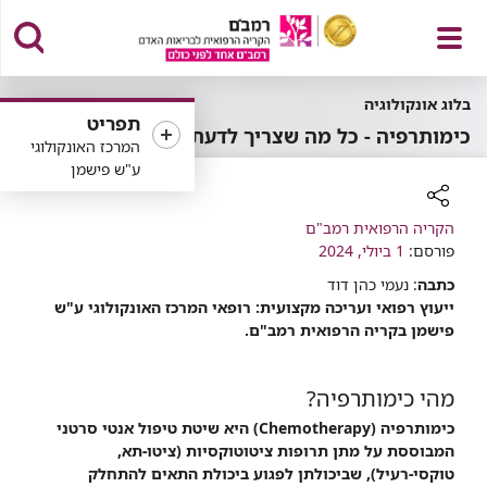
פתח
בלוג אונקולוגיה
תפריט
כימותרפיה - כל מה שצריך לדעת
המרכז האונקולוגי
ע"ש פישמן
תפריט
רכיב
הקריה הרפואית רמב"ם
פורסם:
שיתוף
1 ביולי, 2024
כתבה
: נעמי כהן דוד
ייעוץ רפואי ועריכה מקצועית: רופאי המרכז האונקולוגי ע"ש
פישמן בקריה הרפואית רמב"ם.
מהי כימותרפיה?
כימותרפיה (Chemotherapy) היא שיטת טיפול אנטי סרטני
המבוססת על מתן תרופות ציטוטוקסיות (ציטו-תא,
טוקסי-רעיל), שביכולתן לפגוע ביכולת התאים להתחלק