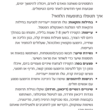
התסמינים משתנה מאדם לאדם, ויכולה להימשך ימים,
שבועות ואף חודשים לאחר סיום הטיפולים.
איך תטפלו בתופעות הלוואי?
בחילות והקאות:
טלו תרופות ייעודיות למניעת בחילות
והקאות לפי המלצת האונקולוג המטפל.
עייפות:
הקפידו לישון 7-8 שעות בלילה, ותנוחו גם במהלך
היום לפי הצורך, בצעו פעילות גופנית קלה, כגון הליכה או
שחייה, הימנעו מקפאין ואלכוהול, שעלולים להחמיר את
העייפות.
נשירת שיער:
חבשו כובעים/מטפחות, השתמשו בפאות או
תוספות שיער כדי לשחזר את מראה השיער.
פצעים בפה:
הקפידו לצחצח שיניים פעמיים ביום, איכלו
מזון רך וקל ללעיסה והימנעו ממזון קשה, חריף או חומצי,
מציצו קוביות קרח, טלו תרופות ייעודיות.
רגישות לזיהומים:
שימרו על היגיינה אישית והימנעו ממגע
עם אנשים חולים.
שינויים רגשיים (דיכאון, חרדה):
שקלו נטילת תרופות
נוגדות דיכאון וחרדה, פנו לטיפול פסיכולוגי, השתתפו
בקבוצות תמיכה, נסו טכניקות הרפיה (יוגה, מדיטציה,
נשימות עמוקות), הקדישו זמן לתחביבים ולפעילויות שאתם
נהנים מהן.