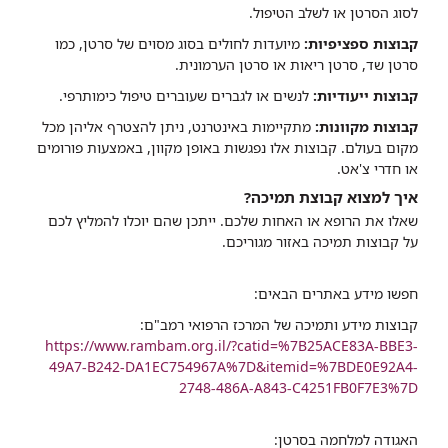
לסוג הסרטן או לשלב הטיפול.
קבוצות ספציפיות:
מיועדות לחולים בסוג מסוים של סרטן, כמו
סרטן שד, סרטן ריאות או סרטן הערמונית.
קבוצות ייעודיות:
לנשים או לגברים שעוברים טיפול כימותרפי.
קבוצות מקוונות:
מתקיימות באינטרנט, ניתן להצטרף אליהן מכל
מקום בעולם. קבוצות אלו נפגשות באופן מקוון, באמצעות פורומים
או חדרי צ'אט.
איך למצוא קבוצת תמיכה?
שאלו את הרופא או האחות שלכם. ייתכן שהם יוכלו להמליץ לכם
על קבוצות תמיכה באזור מגוריכם.
חפשו מידע באתרים הבאים:
קבוצות מידע ותמיכה של המרכז הרפואי רמב"ם:
https://www.rambam.org.il/?catid=%7B25ACE83A-BBE3-
49A7-B242-DA1EC754967A%7D&itemid=%7BDE0E92A4-
2748-486A-A843-C4251FB0F7E3%7D
האגודה למלחמה בסרטן: