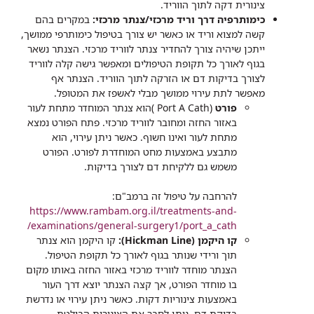
צינורית דקה לתוך הווריד.
כימותרפיה דרך וריד מרכזי/צנתר מרכזי:
במקרים בהם
קשה למצוא וריד או כאשר יש צורך בטיפול כימותרפי ממושך,
ייתכן שיהיה צורך להחדיר צנתר לווריד מרכזי. הצנתר נשאר
בגוף לאורך כל תקופת הטיפולים ומאפשר גישה קלה לווריד
לצורך בדיקות דם או הזרקה לתוך הווריד. הצנתר אף
מאפשר לתת עירוי ממושך מבלי לאשפז את המטופל.
פורט
(Port A Cath )הוא צנתר המוחדר מתחת לעור
באזור החזה ומחובר לווריד מרכזי. פתח הפורט נמצא
מתחת לעור ואינו חשוף. כאשר ניתן עירוי, הוא
מתבצע באמצעות מחט המוחדרת לפורט. הפורט
משמש גם ללקיחת דם לצורך בדיקות.
להרחבה על טיפול זה ברמב"ם:
https://www.rambam.org.il/treatments-and-
examinations/general-surgery1/port_a_cath/
קו היקמן (Hickman Line):
קו היקמן הוא צנתר
תוך ורידי שנותר בגוף לאורך כל תקופת הטיפול.
הצנתר מוחדר לווריד מרכזי באזור החזה באותו מקום
בו מוחדר הפורט, אך קצה הצנתר יוצא דרך העור
באמצעות צינוריות דקות. כאשר ניתן עירוי או נדרשת
בדיקת דם, ניתן לחבר את הצינורית הבולטת