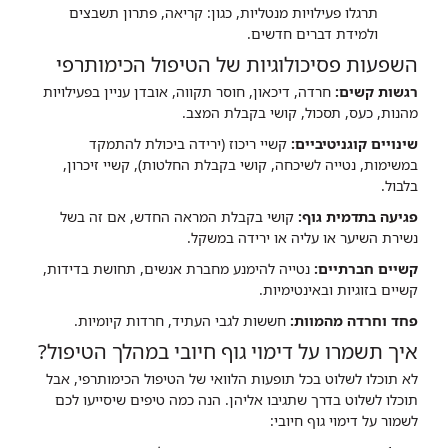
תרגלו פעילויות מנטליות, כגון: קריאה, פתרון תשבצים
ולמידת דברים חדשים.
השפעות פסיכולוגיות של הטיפול הכימותרפי
רגשות קשים:
חרדה, דיכאון, חוסר תקווה, אובדן עניין בפעילויות
מהנות, כעס, תסכול, קושי בקבלת המצב.
שינויים קוגניטיביים:
קשיי ריכוז (ירידה ביכולת להתמקד
במשימות, נטייה לשיכחה, קושי בקבלת החלטות), קשיי זיכרון,
בלבול.
פגיעה בתדמית גוף:
קושי בקבלת המראה החדש, אם זה בשל
נשירת השיער או עליה או ירידה במשקל.
קשיים חברתיים:
נטייה להימנע מחברת אנשים, תחושת בדידות,
קשיים בזוגיות ובאינטימיות.
פחד וחרדה מהמוות:
חששות לגבי העתיד, חרדות קיומיות.
איך תשמרו על דימוי גוף חיובי במהלך הטיפול?
לא תוכלו לשלוט בכל תופעות הלוואי של הטיפול הכימותרפי, אבל
תוכלו לשלוט בדרך שתגיבו אליהן. הנה כמה טיפים שיסייעו לכם
לשמור על דימוי גוף חיובי: