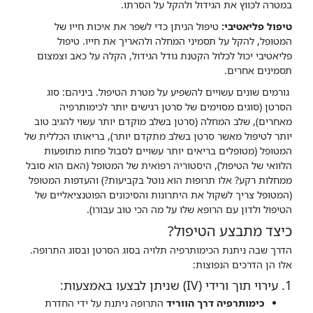
במטרה לכווץ את הגידול ולהקל על הסרתו.
טיפול פליאטיבי:
טיפול הניתן כדי לשפר את איכות חייו של
המטופל, להקל על תסמיני המחלה ולהאריך את חייו. טיפול
פליאטיבי יכול לכלול הקטנת גודל הגידול, הקלה על כאב וצמצום
תסמינים אחרים.
גורמים שונים עשויים להשפיע על מטרת הטיפול. ביניהם: סוג
הסרטן (סוגים מסוימים של סרטן רגישים יותר לכימותרפיה
מאחרים), שלב המחלה (סרטן בשלב מוקדם יותר עשוי להגיב טוב
יותר לטיפול מאשר סרטן בשלב מתקדם יותר), בריאותו הכללית של
המטופל (מטופלים בריאים יותר עשויים לסבול פחות מתופעות
הלוואי של הטיפול), היסטוריה רפואית של המטופל (האם הוא סובל
ממחלות רקע? אלו תרופות הוא נוטל בקביעות?) והעדפות המטופל
(המטופל צריך לשקול את היתרונות והסיכונים הפוטנציאליים של
הטיפול ולדון עם הרופא שלו על מה הכי טוב עבורו).
כיצד מתבצע הטיפול?
הדרך שבה ניתנת הכימותרפיה תלויה בסוג הסרטן ובסוג התרופה.
אלו הן הדרכים הנפוצות:
1. עירוי תוך ורידי (IV) שניתן לבצעו באמצעות:
כימותרפיה דרך הווריד
התרופה ניתנת על ידי החדרת