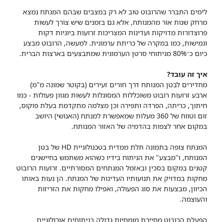
לימים התברר שהרובוט טוב לא רק במצבים שבהם המנתח נמצא
מרחק שנות אור מהמנותח, אלא גם בזמנים שיש צורך לעשות
פרוצדורות מדויקות ועדינות המצריכות זרועות ביוניות דקות
וגמישות, כמו במקרה של כריתת ערמונית. למעשה, הרובוט מבצע
כיום כ־80% מניתוחי סרטן הערמונית שמתבצעים בארצות הברית.
איך זה עובד?
מחדירים לבטן המנותח דרך חורים זעירים (בקוטר שמונה מ"מ)
ארבע זרועות רובוט משוכללות המסוגלות לעשות מגוון פעולות - כמו
חיתוך, כריתה, הפרדה ותפירה וכן מצלמה מתקדמת בעלת פוקוס,
זום וטווח של 360 מעלות שמאפשרת למנתח (האנושי) היושב
במקום אחר לצפות בהדמיה של האזור המנותח.
המנתח צופה בתמונה תלת ממדית בטכנולוגיית HD של בטן
המנותח, ו"מבצע" את הניתוח בידיו כשהוא משתמש בחיישנים
קטנים במקום בסכין ובאזמל המנתחים המסורתיים. זרועות הרובוט
מחקות במדויק את תנועותיו העדינות של המנתח. הן נעות באותו
הכיוון, מבצעות את סוג הפעולה, ואפילו מחקות את הזריזות
והעוצמה.
הפעלת הרובוט מחייבת מומחיות גדולה בניתוחים אורולוגיים