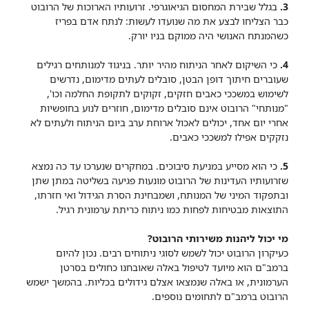
3.
בגלל שבירת המחסום הגיאוגרפי. זרועותיו הארוכות של הרובוט
כבר הצליחו לבצע את מה שנועדו לעשות: לנתח אדם בפריז
כשהמנתח האנושי היה ממוקם בניו יורק.
4.
כי השיקום לאחר הניתוח מהיר יותר. בניגוד למנותחים רגילים
שעוברים חיתוך דופן הבטן, סובלים לעתים מדימום, נדרשים
לשימוש במשככי כאבים חזקים, זקוקים לתקופת החלמה וכו',
"מנותחי" הרובוט אינם סובלים מדימום, חוזרים לנוע בחופשיות
אחרי יום אחד, יכולים לאכול ארוחת ערב ביום הניתוח ולעתים לא
נזקקים אפילו למשככי כאבים.
5.
כי הוא מסייע במניעת סיבוכים. במחקרים שנערכו עד כה נמצא
שזרועותיו העדינות של הרובוט מונעות פגיעה בשליטה במתן שתן
ובתפקוד המיני של המנותח, ושמבחינת הסרת הגידול ואי חזרתו,
התוצאות מבטיחות לפחות כמו ניתוח כריתת ערמונית רגיל.
מי יכול ליהנות משירותי הרובוט?
כעיקרון הרובוט יכול לשמש לסוגי ניתוחים רבים. נכון להיום
ברמב"ם הוא מיועד לטיפול באלה שאובחנו כחולים בסרטן
הערמונית, או באלה שנמצאו אצלם גידולים בכליות. בהמשך ישמש
הרובוט ברמב"ם לתחומים נוספים.