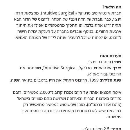
מה הלאה?
חברת אינטואיטיב סרג'יקל ((Intuitive Surgical, ממציאת הדה
וינצ'י, כבר עובדת על הדה וינצ'י של המחר. לרובוט של הדור הבא
תהיה זרוע אחת בלבד, וזו תחסוך מהמטופלים אפילו את חיתוך
ארבעת החורים. בנוסף עובדים בחברה על הענקת יכולת חישה
לרובוט, או לפחות שיוכל להעביר אותה לידיו של המנתח האנושי.
תעודת זהות
שם:
רובוט דה וינצ'י.
יצרן:
אינטואיטיב סרג'יקל, Intuitive Surgical, שפיתחה את
הרובוט עבור נאס"א.
שנת הלידה:
1999. הרובוט התחיל את חייו ברמב"ם בינואר השנה.
איפה תמצאו אותו? עד היום נמכרו קרוב ל־2,000 מכשירים. רובם
פזורים בארצות הברית ובאירופה ושלושה מהם מצויים בישראל
(מהם אחד ברמב"ם). מובן שהשימוש במכשיר מתאפשר רק
במרכזים שיש להם מנתחים מומחים בכירורגיה רובוטית זעיר
פולשנית.
מחיר:
2.5 מיליון דולר.