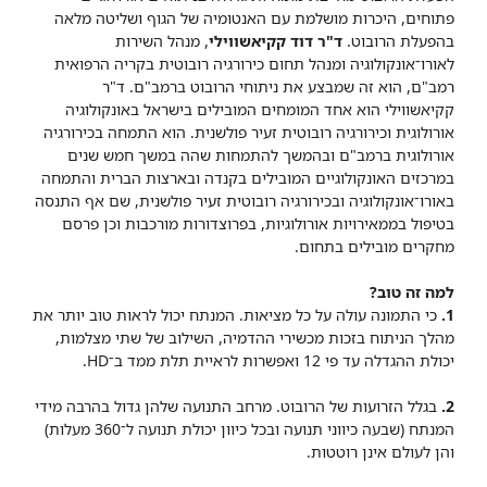
פתוחים, היכרות מושלמת עם האנטומיה של הגוף ושליטה מלאה
בהפעלת הרובוט.
ד"ר דוד קקיאשווילי
, מנהל השירות
לאורו־אונקולוגיה ומנהל תחום כירורגיה רובוטית בקריה הרפואית
רמב"ם, הוא זה שמבצע את ניתוחי הרובוט ברמב"ם. ד"ר
קקיאשווילי הוא אחד המומחים המובילים בישראל באונקולוגיה
אורולוגית וכירורגיה רובוטית זעיר פולשנית. הוא התמחה בכירורגיה
אורולוגית ברמב"ם ובהמשך להתמחות שהה במשך חמש שנים
במרכזים האונקולוגיים המובילים בקנדה ובארצות הברית והתמחה
באורו־אונקולוגיה ובכירורגיה רובוטית זעיר פולשנית, שם אף התנסה
בטיפול בממאירויות אורולוגיות, בפרוצדורות מורכבות וכן פרסם
מחקרים מובילים בתחום.
למה זה טוב?
1.
כי התמונה עולה על כל מציאות. המנתח יכול לראות טוב יותר את
מהלך הניתוח בזכות מכשירי ההדמיה, השילוב של שתי מצלמות,
יכולת ההגדלה עד פי 12 ואפשרות לראיית תלת ממד ב־HD.
2.
בגלל הזרועות של הרובוט. מרחב התנועה שלהן גדול בהרבה מידי
המנתח (שבעה כיווני תנועה ובכל כיוון יכולת תנועה ל־360 מעלות)
והן לעולם אינן רוטטות.