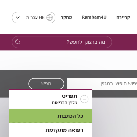
בחירת
קריירה
Rambam4U
מחקר
HE עברית
שפה
-
שים
מה
לב,
ברצונך
בבחירת
לחפש?
שפה
תועבר
לאתר
בשפה
המבוקשת
חפש
תפריט
מגזין הבריאות
כל הכתבות
רפואה מתקדמת