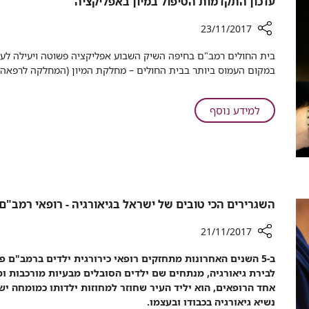
עדכון התקדמות הטיפול במיון באפליקציה
בארץ
השיפור
בשביעות
הגדול
23/11/2017
רצון
ביותר
רכיב
המטופלים
​בית החולים רמב"ם בחיפה השיק השבוע אפליקציה פשוטה ויעילה לעד
בארץ
שיתוף
במקום העמוס ביותר בבית החולים – מחלקת המיון (המחלקה לרפאה דח
בשביעות
עדכון
רצון
התקדמות
המטופלים
הטיפול
על
למידע נוסף
במיון
עדכון
באפליקציה
התקדמות
הטיפול
במיון
באפליקציה
השגרירים הכי טובים של ישראל בגיאורגיה - רופאי רמב"ם
21/11/2017
רכיב
ב-5 השנים האחרונות מתחזקים רופאי כירורגית ילדים ברמב"ם 
שיתוף
לבירת גיאורגיה, מנתחים שם ילדים הסובלים מבעיות מורכבות ומ
השגרירים
הכי
נשיא גיאורגיה בכבודו ובעצמו.
טובים