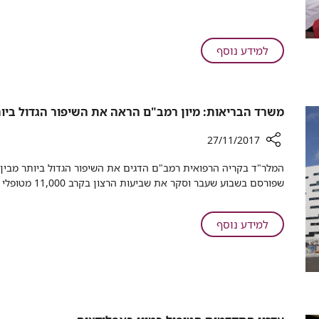
המטופלים
החדשים
במכון
האיידס
על
למידע נוסף
רמב"ם:
עליה
במספר
משרד הבריאות: מיון רמב"ם הראה את השיפור הגדול ביו
המטופלים
החדשים
27/11/2017
במכון
האיידס
רכיב
המלר"ד בקריה הרפואית רמב"ם הדגים את השיפור הגדול ביותר מבין 
שיתוף
שפורסם בשבוע שעבר וסקר את שביעות הרצון בקרב 11,000 מטופלי חדרי המיון בישראל.
משרד
הבריאות:
מיון
על
למידע נוסף
רמב"ם
משרד
הראה
הבריאות:
את
מיון
השיפור
רמב"ם
הגדול
הראה
ביותר
את