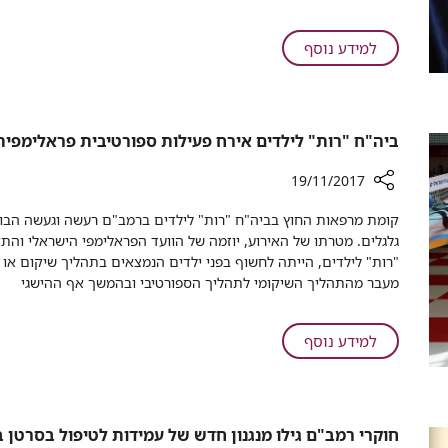
של
ישראל
על
למידע נוסף
בגיאורגיה
השגרירים
-
הכי
רופאי
טובים
רמב"ם
של
ביה"ח "רות" לילדים אירח פעילות ספורטיבית פראלימפית
ישראל
בגיאורגיה
19/11/2017
-
רכיב
קומת מרפאות החוץ בביה"ח "רות" לילדים ברמב"ם רעשה וגעשה הבו
רופאי
שיתוף
גלגלים. מטרתו של האירוע, יוזמה של הוועד הפראלימפי הישראלי וה
רמב"ם
ביה"ח
"רות" לילדים, הייתה לחשוף בפני ילדים הנמצאים בתהליך שיקום או 
"רות"
מעבר מהתהליך השיקומי לתהליך הספורטיבי ובהמשך אף ההישגי
לילדים
אירח
פעילות
על
למידע נוסף
ספורטיבית
ביה"ח
פראלימפית
"רות"
לילדים
אירח
חוקרי רמב"ם גילו מנגנון חדש של עמידות לטיפול בסרטן 