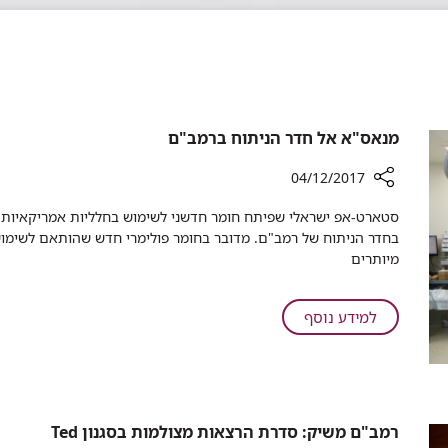
מנאס"א אל חדר הניתוח ברמב"ם
04/12/2017
רכיב
​​סטארט-אפ ישראלי שפיתח חומר חדשני לשימוש בחלליות אמריקאיות
שיתוף
בחדר הניתוח של רמב"ם. מדובר בחומר פולימרי חדש שהותאם לשימוש ב
מנאס"א
מיותרים
אל
חדר
הניתוח
על
למידע נוסף
ברמב"ם
מנאס"א
אל
חדר
הניתוח
ברמב"ם
רמב"ם משיק: סדרת הרצאות מצולמות בסגנון Ted