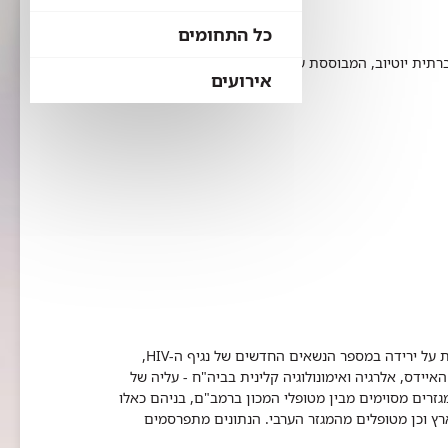
כל התחומים
רתית יוטיוב, המבוססת על המותג המצליח של הרצאות
אירועים
בניגוד למגמות הנרשמות בעולם בשנים האחרונות וברמב"ם, המצביעות על ירידה במספר הנשאים החדשים של נגיף ה-HIV,
דס, אלרגיה ואימונולוגיה קלינית בביה"ח - עליה של
יה נרשמת גם בקרב מגזרים מסוימים מבין מטופלי המכון ברמב"ם, בניהם כאלו
רץ וכן מטופלים מהמגזר הערבי. הנתונים מתפרסמים