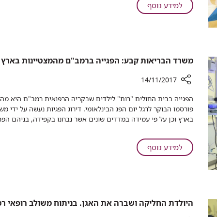
שירות
על
למידע נוסף
ווירטואלי
חדש
ומעקב
ברמב"ם:
ייחודי
מסלול
אחר
שירות
מבוגרים
ווירטואלי
משרד הבריאות קבע: הפגייה ברמב"ם מהמצטיינות בארץ
עם
ומעקב
סוכרת
ייחודי
14/11/2017
נעורים
אחר
רכיב
​הפגייה בבית החולים "רות" לילדים שבקריה הרפואית רמב"ם היא מה
מבוגרים
שיתוף
פורסמו הבוקר לרגל יום הפג הבינלאומי. דירוג הפגיות נעשה על ידי מ
עם
משרד
בארץ וכן על פי עמידה במדדים שונים אשר נבחנו בקפידה, בניהם הפח
סוכרת
הבריאות
נעורים
קבע:
הפגייה
על
למידע נוסף
ברמב"ם
משרד
מהמצטיינות
הבריאות
בארץ
קבע:
הפגייה
ברמב"ם
היולדת החליקה ושברה את האגן. בניתוח משולב רופאי רמ
מהמצטיינות