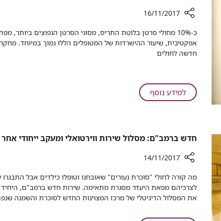
פעילות
ספורטיבית
16/11/2017
פראלימפית
רכיב
​כ-10% מחולי סרטן בלוטת התריס, מסוגי הסרטן הנפוצים ביותר, מ
שיתוף
אפקטיבית, שיעור ההישרדות של המטופלים הללו נמוך במיוחד. מחקר 
חוקרי
חדשה לחולים
רמב"ם
גילו
מנגנון
חדש
על
למידע נוסף
של
חוקרי
עמידות
רמב"ם
לטיפול
גילו
בסרטן
מנגנון
חדש ברמב"ם: מסלול שירות ווירטואלי ומעקב ייחודי אחר 
בלוטת
חדש
התריס
של
14/11/2017
עמידות
רכיב
​מה קורה לחולי "סוכרת נעורים" שאובחנו וטופלו כילדים אבל התבגר
לטיפול
שיתוף
לצרכיהם מפאת היעדר מסגרת מתאימה. שירות חדש ברמב"ם, היחיד מסוג
בסרטן
חדש
את המסלול הדיגיטלי של מרכז המצוינות החדש לסוכרת והשמנה שנ
בלוטת
ברמב"ם:
התריס
מסלול