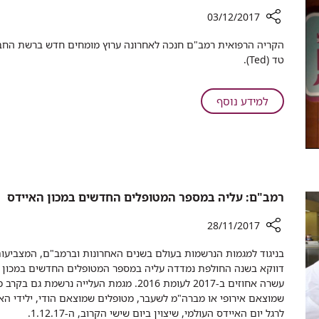
03/12/2017
רכיב
​הקריה הרפואית רמב"ם חנכה לאחרונה ערוץ מומחים חדש ברשת החב
שיתוף
טד (Ted).
רמב"ם
משיק:
סדרת
על
למידע נוסף
הרצאות
רמב"ם
מצולמות
משיק:
בסגנון
סדרת
Ted
הרצאות
מצולמות
בסגנון
רמב"ם: עליה במספר המטופלים החדשים במכון האיידס
Ted
28/11/2017
רכיב
שיתוף
דווקא בשנה החולפת נמדדה עליה במספר המטופלים החדשים במכון האיי
רמב"ם:
עשרה אחוזים ב-2017 לעומת 2016. מ​גמת העלי
עליה
שמוצאם אירופי או מברה"מ לשעבר, מטופלים שמוצאם הודי, ילידי הא
במספר
לרגל יום האיידס העולמי, שיצוין ביום שישי הקרוב, ה-1.12.17.