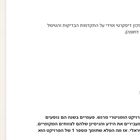
כון דיסקרטי ומידי על התקדמות הבדיקות והטיפול
ופה). ​​
פרויקט הומניטרי מרגש. פעמיים בשנה הם נוסעים
עבירים את הידע והניסיון שלהם לצוותים המקומיים.
אחד הרופאים, הוא יליד העיר שחוזר למחוזות ילדותו כמומחה ישראלי. אז מה הפלא שתומך מספר 1 של הפרויקט הוא