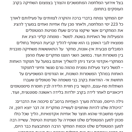
בצל אירועי המלחמה המתמשכים והצורך בצמצום השחיקה בקרב
העוסקים בתחום.
יום המחקר נפתח בדברי ברכה והוקרה לצוותים על פעילותם לאורך
כל 223 ימי המלחמה, ולאחר מכן עלו אחיות ואחים במערך להציג
את המחקרים אשר שיקפו צרכים שעלו ממיטת המטופלים
והפעילות של האחיות בשטח. למשל - מומחה קליני הציג את
ממצאיו לגבי האופן בו הוא שותף להליך קביעת הטיפול בחולים
הסובלים מבעית אין-אונות, מחקר על התאוששות משחיקה מובנית
בין משמרות ועוד. במושב השני הוצגו מחקרים שעלו מהפן
המחקרי-אקדמי וכיצד ניתן להשליך אותם בפועל על תפקוד האחות
– למשל כיצד פעילות גופנית מהווה גורם מגשר וחיוני לתפקוד
האחות במהלך המשמרות השונות, או הגורמים המשפיעים על
תחושת אי- הוודאות בקרב בני משפחה של מטופלים שעברו
השתלות מח-עצם, הקשר בין חווית הלידה לבין חומרת סימפטומים
דיכאוניים לאחר לידה בקרב יולדות בלידה ראשונה ספונטנית, ועוד.
גילה היימס, מנהלת מערך האֲחָיוּת ברמב"ם סיכמה את הדברים:
"היכולת שלנו להיות שותפים לעשייה מחקרית זה דבר יוצא דופן, זה
מעוף מחשבתי שהוא תוצר של אחיות אקדמאיות, הליך שכל כולו
מכוון למען המטופלים שלנו ושמירה על מצוינות הטיפול. עשייה רבה
למען המטופלים שלנו וכמות המחקר הרבה המתבצעת כבר היום,