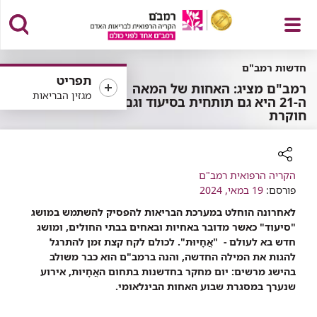
פתח
חדשות רמב"ם
תפריט
רמב"ם מציג: האחות של המאה
מגזין הבריאות
ה-21 היא גם תותחית בסיעוד וגם
חוקרת
תפריט
רכיב
הקריה הרפואית רמב"ם
שיתוף
פורסם:
19 במאי, 2024
לאחרונה הוחלט במערכת הבריאות להפסיק להשתמש במושג
"סיעוד" כאשר מדובר באחיות ובאחים בבתי החולים, ומושג
חדש בא לעולם - "אֲחָיוּת". לכולם לקח קצת זמן להתרגל
להגות את המילה החדשה, והנה ברמב"ם הוא כבר משולב
בהישג מרשים: יום מחקר בחדשנות בתחום האֲחָיוּת, אירוע
שנערך במסגרת שבוע האחות הבינלאומי.