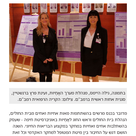
בתמונה, גילה היימס, מנהלת מערך האֲחָיוּת, ועינת פרץ ברנשטיין,
סגנית אחות ראשית ברמב"ם. צילום: הקריה הרפואית רמב"ם.
מדובר בכנס מרשים בהשתתפות מאות אחיות ואחים מבית החולים,
הנהלת בית החולים וראש החוג לאֲחָיוּת באוניברסיטת חיפה - שעסק
בהשתלבות אחים ואחיות במחקר במקצוע הבריאות החיוני. השנה
הושם דגש על החיבור בין מיטת המטופל למחקר האקדמי וכל זאת