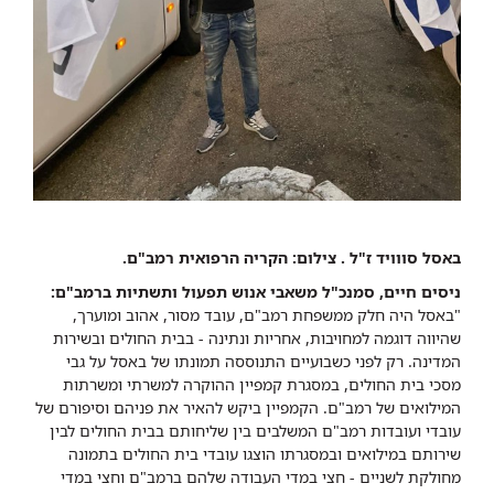
באסל סווויד ז"ל . צילום: הקריה הרפואית רמב"ם.
ניסים חיים, סמנכ"ל משאבי אנוש תפעול ותשתיות ברמב"ם:
"באסל היה חלק ממשפחת רמב"ם, עובד מסור, אהוב ומוערך,
שהיווה דוגמה למחויבות, אחריות ונתינה - בבית החולים ובשירות
המדינה. רק לפני כשבועיים התנוססה תמונתו של באסל על גבי
מסכי בית החולים, במסגרת קמפיין ההוקרה למשרתי ומשרתות
המילואים של רמב"ם. הקמפיין ביקש להאיר את פניהם וסיפורם של
עובדי ועובדות רמב"ם המשלבים בין שליחותם בבית החולים לבין
שירותם במילואים ובמסגרתו הוצגו עובדי בית החולים בתמונה
מחולקת לשניים - חצי במדי העבודה שלהם ברמב"ם וחצי במדי