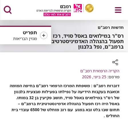
פתח
חדשות רמב"ם
תפריט
רס"ר במילואים באסל סויד, רכז
מגזין הבריאות
תפעול בהנהלה האדמיניסטרטיבית
ברמב"ם, נפל בלבנון
תפריט
רכיב
הקריה הרפואית רמב"ם
שיתוף
פורסם:
25 ביוני, 2026
דוברות רמב"ם : משפחת המרכז הרפואי רמב"ם בחיפה המומה
וכואבת בעקבות הידיעה על נפילתו בפעילות מבצעית בלבנון
של רס"ר במילואים באסל סויד, תושב פקיעין בן 32 במותו.
באסל היה רכז תפעול בהנהלה אדמינסטרטיבית ברמב"ם –
תחום שבו בלט ובא במגע עם רוב מוחלט של 6500 עובדי בית
החולים .