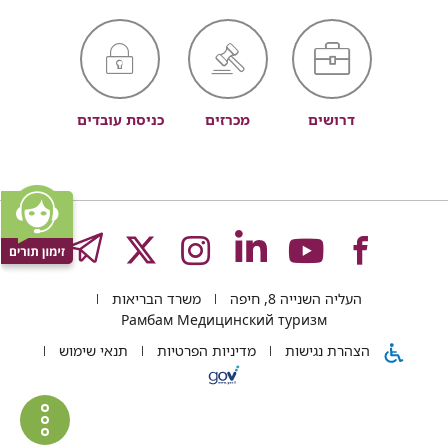
דרושים
מכרזים
כניסת עובדים
לעמוד
לעמוד
לעמוד
לעמוד
לעמוד
GRAM
העליה השנייה 8, חיפה
משרד הבריאות
של
של
של
של
של
Рамбам Медицинский туризм
הצהרת נגישות
מדיניות הפרטיות
תנאי שימוש
רמב"ם
רמב"ם
רמב"ם
רמב"ם
רמב"ם