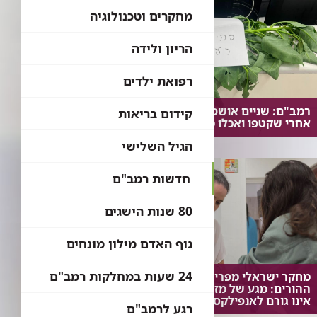
מחקרים וטכנולוגיה
הריון ולידה
רפואת ילדים
רמב"ם: שניים אושפזו בטיפול נמרץ
קידום בריאות
אחרי שקטפו ואכלו מצמח בר נפוץ
הגיל השלישי
חדשות רמב"ם
80 שנות הישגים
גוף האדם מילון מונחים
24 שעות במחלקות רמב"ם
מחקר ישראלי מפריך את חששות
ההורים: מגע של מזון אלרגני עם העור
אינו גורם לאנפילקסיס
רגע לרמב"ם