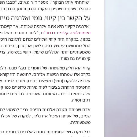
"שוחחתי איתו הבוקר", מספר ד"ר גנאים, "מצבו הש
כהרגלו. שמחים שהיינו במקום הנכון ובזמן הנכון כדי 
על הקשר בין קיווי, גומי ואלרגיה מייד
"אלרגיה לקיווי היא אינה אלרגיה שכיחה, אך קיימת
ואימונולוגיה קלינית ברמב"ם
, "לרוב התגובה האלרגי
במזון, במקרה הזה קיווי ועלולים לגרום לתגובה חי
החל מתחושת עקצוץ בפה בלשון או בגרון, נפיחות 
משמעותיים יותר הכוללים שיעול, קושי בנשימה, צרי
קיצוניים גם מוות.
קיווי הוא חלק ממשפחה של חומרים בעלי מבנה חלבונ
בקרב אלו שפתחו רגישות אליהם. לתופעה הזו קוראי
אלרגיה ללטקס (גומי) נמצאים בסיכון מוגבר לפתח אלר
התפיסה הרווחת בציבור לפיה פירות טרופיים כמו קיו
אלה יחסית נדירה. המזונות השכיחים כגורמים לתגוב
דגים וסויה.
אדם שפיתח תגובה אלרגית חריפה צריך להימנע לחלוט
שניים, של אפיפן המכיל אדרנלין , למקרה של אכיל
משמעותית.
בכל מקרה של התפתחות תגובה אלרגית כדוגמת המקר