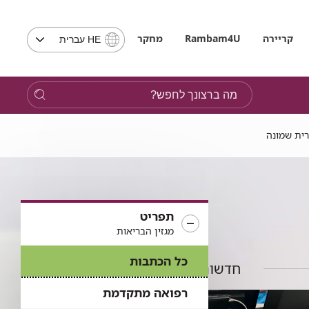
בחירת
קריירה
Rambam4U
מחקר
HE עברית
שפה
-
שים
מה
לב,
ברצונך
בבחירת
לחפש?
שפה
רית שמונה
תועבר
לאתר
בשפה
המבוקשת
תפריט
מגזין הבריאות
כל הכתבות
חדשות נוספות
רפואה מתקדמת