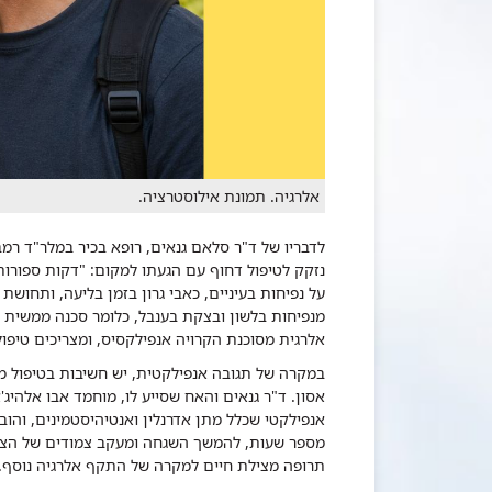
אלרגיה. תמונת אילוסטרציה.
לדבריו של ד"ר סלאם גנאים, רופא בכיר במלר"ד רמב
נזקק לטיפול דחוף עם הגעתו למקום: "דקות ספורות
על נפיחות בעיניים, כאבי גרון בזמן בליעה, ותחושת 
מנפיחות בלשון ובצקת בענבל, כלומר סכנה ממשית לח
אלרגית מסוכנת הקרויה אנפילקסיס, ומצריכים טיפול 
במקרה של תגובה אנפילקטית, יש חשיבות בטיפול מי
אסון. ד"ר גנאים והאח שסייע לו, מוחמד אבו אלהיג
אנפילקטי שכלל מתן אדרנלין ואנטיהיסטמינים, והוב
מספר שעות, להמשך השגחה ומעקב צמודים של הצוו
תרופה מצילת חיים למקרה של התקף אלרגיה נוסף.