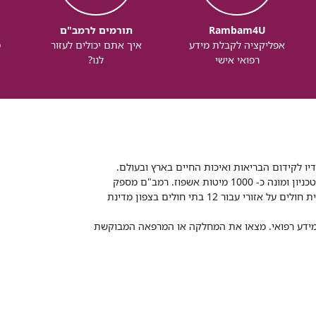
Rambam4U
תורמים לרמב"ם
אפליקציה לקבלת מידע
איך אתם יכולים לעזור
מ
רפואי אישי
לנו?
דיו לקידום הבריאות ואיכות החיים בארץ ובעולם.
רמב"ם הוא בית חולים ממשלתי אקדמי, המסונף לפקולטה לרפואה של הטכניון ומונה כ- 1000 מיטות אשפוז. רמב"ם מספק
שירותי רפואה לכ-2,700,000 תושבים, צה"ל וכוחות הביטחון, ומשמש כבית חולים על אזורי עבור 12 בתי חולים בצפון מדינת
 ומידע רפואי. מצאו את המחלקה או המרפאה המבוקשת