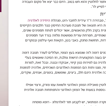
תפר לחלוטין והוא חש בטוב. היום כבר יצא אל מקום העבודה
לסייע לו".
ית
", מבהירה ד"ר עידית לחובר-רוט, מנהלת
היחידה לאלרגיה
ת היא תוצאה של תגובת מערכת החיסון כנגד חלבונים הקיימים
סונית בקרב חלק מהאנשים, אשר יכולים לפתח תסמינים שונים,
בשפתיים, תפרחת עורית מפושטת מלווה בגרד ועד תסמינים
דות, תחושת מחנק, כאבי בטן, הקאות ואף עילפון ובמקרים
ים דומה לזה שנמצא בעץ הגומי, ועלולים לעורר תגובה דומה
ם בעגה המקצועית רגישות צולבת, וזו הסיבה שאנשים בעלי
גיה גם לפירות כגון קיווי, אבוקדו ובננה. ובכל זאת, למרות
וי, מנגו ותות הם המזונות האלרגנים השכיחים, אלרגיה למזונות
ה אלרגית הינם חלב, ביצים, שומשום, בוטנים, אגוזים, שקדים,
ין מאכילת המזון האלרגני ולשאת עמו מזרק, ורצוי אפילו
ה נוספת בטעות של המזון האלרגני והתפתחות תגובה אלרגית
ה המתואר, יש לקבוע תור לאלרגולוג - רופא מומחה