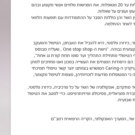
19. ביחידה מתקיימות קבוצות תמיכה קטנות שכוללות עד 20 מטופלות. את הפגישות מלווים אנשי מקצוע ובהם
עוץ ועונים על שאלות.
ן השד והן כוללות הסבר על ההתמודדות עם תופעות הלוואי
ד לאחר ההחלמה.
, כירורג פלסטי, היא להוביל את האבחון, הטיפול והמעקב
בתחום בריאות השד תוך הקפדה על איכות ורמה מקצועית גבוהה. "גישת ה-One stop shop , שעליה מבוסס
ף הטיפולי מתחילת התהליך ועד סופו תחת קורת גג אחת",
הם היסודות המנחים את העשייה במכון ואנו מחויבים למתן
שירות בגישה חדשה ועדכנית בתחום בריאות השד. עיקרון ה-Caring המושרש בצוותנו יוצר קשר טיפולי תמיכתי
 כי המטופלות מודעות לזכויותיהן, מצפות לטיפול מקצועי,
ד מתקדם, אונקולוגיה של השד על כל מרכיביה, כירורג פלסטי,
ובדת סוציאלית, פסיכולוג ופיזיותרפיסט. כדי למטב את הטיפול
 שבועית.
שד, המערך האונקולוגי, הקריה הרפואית רמב"ם