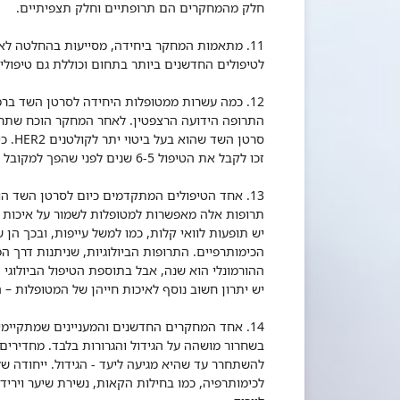
חלק מהמחקרים הם תרופתיים וחלק תצפיתיים.
11. מתאמות המחקר ביחידה, מסייעות בהחלטה ל
לטיפולים החדשנים ביותר בתחום וכוללת גם טיפולים
12. כמה עשרות ממטופלות היחידה לסרטן השד בר
התרופה הידועה הרצפטין. לאחר המחקר הוכח שתרופ
סרטן 
זכו לקבל את הטיפול 6-5 שנים לפני שהפך למקובל בטיפולים הרפואיים הניתנים כיום.
13. אחד הטיפולים המתקדמים כיום לסרטן השד הוא
תרופות אלה מאפשרות למטופלות לשמור על איכות חי
יש תופעות לוואי קלות, כמו למשל עייפות, ובכך הן 
הכימותרפיים. התרופות הביולוגיות, שניתנות דרך ה
ההורמונלי הוא שנה, אבל בתוספת הטיפול הביולוגי ה
יש יתרון חשוב נוסף לאיכות חייהן של המטופלות – 
14. אחד המחקרים החדשנים והמעניינים שמתקיימ
בשחרור מושהה על הגידול והגרורות בלבד. מחדירי
להשתחרר עד שהיא מגיעה ליעד - הגידול. ייחודה של
לכימותרפיה, כמו בחילות הקאות, נשירת שיער ויריד