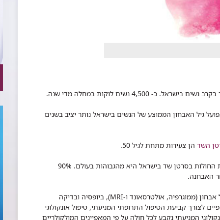
בפועל גיל האבחון הממוצע של הנשים בישראל נותר יציב בשנים
טן השד
הן צעירות מתחת לגיל 50.
4. בזכות הטיפולים והאבחונים המוקדמים, הישרדות החולות בסרטן שד בישראל היא מהגבוהות בעולם. 90%
ר האבחנה.
5. הטיפול בסרטן השד ברמב"ם הוא רב תחומי וכולל אבחון (ממוגרפיה, אולטרסאונד ו-MRI), ביופסיה ובדיקה
יים לצורך קביעת הטיפול התרופתי המניעתי, טיפול אונקולוגי
נקולוגי המניעתי נקבע לכל חולה על פי המאפיינים המולקולריים