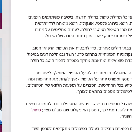
פני כל תחילת טיפול בחולה חדשה. בישיבה משתתפים רופאים
, רופא כירורג פלסטי, אונקולוג, רופא מומחה לרדיותרפיה
ים מהו הטיפול המיטבי לחולה. לעתים מחליטים על ניתוח
פול כימותרפי ורק לאחר מכן ניתוח הסרה של הגידול.
 בבתי חולים אחרים. כדי להבטיח את הטיפול הרפואי הטוב
קולוגיות המומחיות בתחום סרטן השד ובמהלכה דנים בטיפול
דת סוציאלית ומתאמת מחקר במטרה להכיר היטב כל חולה
ה המטפלת וזו מסבירה לה על הטיפול המומלץ. לאחר מכן
וסף ומפורט יותר על הטיפול - איך לקחת את התרופות ומה
יוע בכל ההחלטות, הסברים על תופעות הלוואי של הטיפולים,
לטיפולים נוספים בהתאם לצורך.
ישה כל מטופלת חדשה. בפגישה המטופלת זוכה לתמיכה נפשית
אית להן. נוסף לכך, המכון האונקולוגי שברמב"ם מציע
טיפול
הפניה.
 רפואיים מובילים בעולם בטיפולים מתקדמים לסרטן השד.