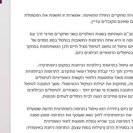
איזה מחקרים החולה מתאימה. אפשרות זו חושפת את המטופלת
 שאינם מקובלים עדיין.
מב"ם השתתפו בשנות האלפיים בשני מחקרים פורצי דרך עם
ה זו היא אחת התרופות החשובות בטיפול בסוג מסוים של
השד שהוא בעל ביטוי יתר לקולטנים HER2. כיום טיפול זה נחשב לטיפול מציל חיים ולכן המשתתפות במחקר
 טיפול בתרופות ביולוגיות הניתנות במקום כימותרפיה.
יהן תוך כדי קבלת טיפול רפואי מתקדם. לתרופות הביולוגיות
שונות מאוד מתופעות הלוואי הקשות האופייניות לטיפולים
פה, מחזקות את יעילות הטיפול ההורמונלי. משך התגובה לטיפול
תגובה נמשכת פי שניים יותר – כשנתיים. לטיפולים הביולוגים
הם אינם מחייבים הגעה לבית החולים לעתים תכופות.
ים כיום ביחידה הוא טיפול בתרופה כימותרפית חדשה שפועלת
ם את הכימותרפיה לתוך נשא שעוטף את התרופה ומונע ממנה
 התרופה בכך שהיא נטולת תופעות לוואי האופיינית
ה בספירת הדם (רעילות במוח עצם). התרופה ניתנת באינפוזיה