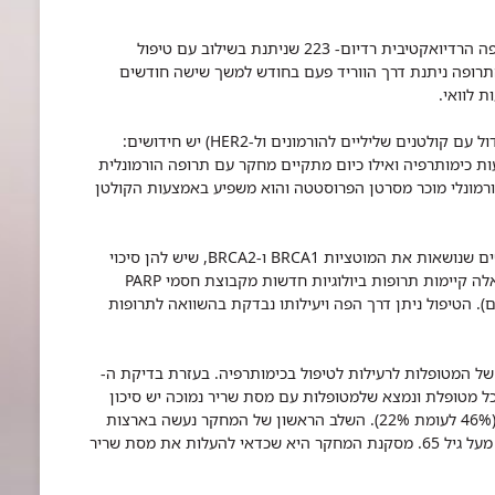
15. מחקר נוסף שמתקיים במחלקה בודק את התרופה הרדיואקטיבית רדיום- 223 שניתנת בשילוב עם טיפול
התרופה ניתנת דרך הווריד פעם בחודש למשך שישה חודשים
ת לוואי.
16. גם למטופלות בסרטן טריפל נגטיב (חולות עם גידול עם קולטנים שליליים להורמונים ול-HER2) יש חידושים:
ת כימותרפיה ואילו כיום מתקיים מחקר עם תרופה הורמונלית
ורמונלי מוכר מסרטן הפרוסטטה והוא משפיע באמצעות הקולטן
17. חלק לא קטן מגידולי טריפל-נגטיב אופייניים לנשים שנושאות את המוטציות BRCA1 ו-BRCA2, שיש להן סיכוי
גבוה ללקות בסרטן השד ובסרטן השחלות. לחולות אלה קיימות תרופות ביולוגיות חדשות מקבוצת חסמי PARP
ם). הטיפול ניתן דרך הפה ויעילותו נבדקת בהשוואה לתרופות
 של המטופלות לרעילות לטיפול בכימותרפיה. בעזרת בדיקת ה-
 כל מטופלת ונמצא שלמטופלות עם מסת שריר נמוכה יש סיכון
גבוה פי שניים לסבול מרעילות מהטיפול הכימותרפי (46% לעומת 22%). השלב הראשון של המחקר נעשה בארצות
הברית וכיום המחקר מורחב גם לישראל בקרב נשים מעל גיל 65. מסקנת המחקר היא שכדאי להעלות את מסת שריר