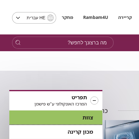
בחירת
קריירה
Rambam4U
מחקר
HE עברית
שפה
-
שים
מה
לב,
ברצונך
בבחירת
לחפש?
שפה
תועבר
לאתר
בשפה
המבוקשת
תפריט
המרכז האונקולוגי ע"ש פישמן
כתבות בתחום
צוות
מכון קרינה