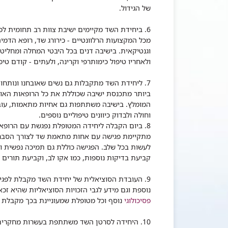
של הגידול.
6. ביחידת השד מקיימים ישיבת צוות רב תחומית ל
מכל המקצועות הרלוונטיים - כירורג שד, רופא הדמיה
וגנטיקאית. בישיבה דנים בכל היבטי המחלה ומחליט
ולאחריו טיפול כימותרפי וקרינה, ולעתים - קודם טי
7. ליחידת השד מתקבלות גם נשים שאובחנו ונותחו
ביותר מתכנסת ישיבה שכוללת את כל הרופאות האונ
המומלץ. בישיבה משתתפות גם אחיות מתאמות, עוב
וחולה ולבדוק כיוונים טיפוליים נוספים.
8. ביום הקבלה ליחידה המטופלת נפגשת עם הרופא
מתקיימת פגישה עם אחות מתאמת שד לצורך הסבר נ
לעשות בכל שלב. הפגישה כוללת גם תמיכה נפשית וס
קביעת בדיקות נוספות, כמו אקו לב, וקביעת תורים 
9. העובדת הסוציאלית של יחידת השד מקבלת לפג
נוספת וגם מידע לגבי הזכויות הסוציאליות שהיא זכ
פסיכולוגי
נוסף וכל מטופלת שמעוניינת בכך מקבלת 
10. היחידה לסרטן השד משתתפת בעשרות מחקרים