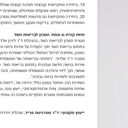
פיזיותרפיסטית, רופא אונקולוג ופסיכולוג, שנותנים יי
20. ביחידה מתקיימות גם סדנאות למחלימות מסרט
המאוחרות לטיפולים, בדיקות מעקב והמשך התפקו
תחת קורת גג אחת: המכון לבריאות השד
מטרת המכון לבריאות השד, בהנהלת ד"ר לירון אלדור
המכון, מחויבת לניהול הטיפול הכוללני ושמירת הרצ
מסביר ד"ר אלדור. "רווחתה ובריאותה של המטופלת 
אנושי, תוך ליווי והדרכת המטופלת ומשפחתה, והכרה
למעורבות ולשירות ברמה גבוהה".
השירות הרב-תחומי במכון כולל: כירורג שד, דימות ש
אחיות מתאמות, צוות אדמיניסטרטיבי, ייעוץ גנטי, ע
בנשים מאובחנות מוצגים המקרים בישיבה רב-צוותית
ייעוץ מקצועי: ד"ר גאורגיטה פריד
, מנהלת יחידת 