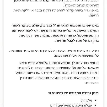
תופעות לוואי אחרות כגון
דיכוי מח עצם
יכולות להעלות סיכון
לזיהומים ולגרום לאנמיה .
באופן נדיר ביותר עלולה להתפתח דלקת בכבד או דלקת ראות
חריפה.
באם יופיעו תופעות לוואי הנ"ל בכל עת, אולם בעיקר לאחר
תחילת הטיפול או עלייה במינון התרופה, יש ליצור קשר עם
הרופא המטפל או אחות מתאמת מחלות מעי דלקתיות
בהקדם על מנת לקבל הנחיות.
רשימה זו נראית מדאיגה מאוד, אולם אין פרוש הדבר שתחווה את
כל התופעות או אפילו אחת מהן.
הרופא בחר לתת לך תרופה זו משום שלמחלה נדרש טיפול
שיאפשר שליטה על התסמינים והפחתת הסיכונים לסיבוכים
במטרה למנוע ניתוח . חשוב מאוד שתיידע את הצוות המטפל
בדבר תרופות אחרות שהנך נוטל על מנת למנוע תגובה בין
תרופתית.
בזמן נטילת התרופה יש להימנע מ:
אלכוהול
קבלת חיסונים מחיידקים חיים