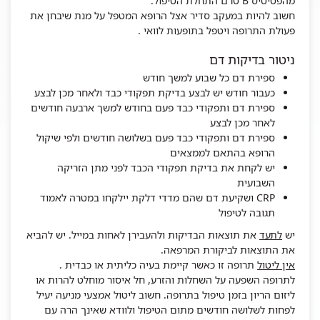
מהפטיטיס B טרם התחלת הטיפול.
חשוב להיות במעקב סדיר אצל הרופא המטפל על מנת שיבחן את
פעולת התרופה ויטפל בתופעות לוואי .
ניטור בדיקות דם
ספירת דם כל שבוע למשך חודש
כעבור חודש יש לבצע בדיקת תפקודי כבד ולאחר מכן לבצע
ספירת דם ותפקודי כבד פעם בחודש למשך ארבעה חודשים
לאחר מכן לבצע
ספירת דם ותפקודי כבד פעם בשלושה חודשים ולפי שיקול
הרופא בהתאם לממצאים
יש לקחת את בדיקת תפקודי הכבד לפני מתן הזריקה
השבועית
CRP ושקיעת דם שהם מדדי דלקת יילקחו במטרה לאמוד
תגובה לטיפול
יש
לתעד
את תוצאות הבדיקות ולהעבירן לאחות במייל. יש להביא
את התוצאות לביקורת המרפאה.
אין ליטול
תרופה זו כאשר קיימת בעיה כליתית או כבדית .
לתרופה השפעה על השחלות והזרע, חל איסור מוחלט להרות או
ליזום הריון בזמן טיפול בתרופה. חשוב ליטול אמצעי מניעה יעיל
לפחות לשלושה חודשים מתום הטיפול ולוודא שאינך הרה עם