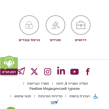
דרושים
מכרזים
כניסת עובדים
לעמוד
לעמוד
לעמוד
לעמוד
לעמוד
GRAM
העליה השנייה 8, חיפה
משרד הבריאות
של
של
של
של
של
Рамбам Медицинский туризм
הצהרת נגישות
מדיניות הפרטיות
תנאי שימוש