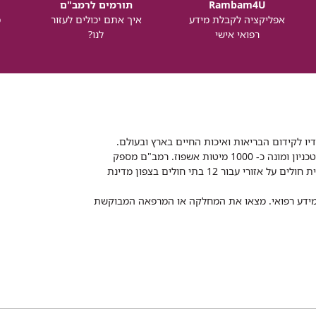
Rambam4U
תורמים לרמב"ם
אפליקציה לקבלת מידע
איך אתם יכולים לעזור
מ
רפואי אישי
לנו?
דיו לקידום הבריאות ואיכות החיים בארץ ובעולם.
רמב"ם הוא בית חולים ממשלתי אקדמי, המסונף לפקולטה לרפואה של הטכניון ומונה כ- 1000 מיטות אשפוז. רמב"ם מספק
שירותי רפואה לכ-2,700,000 תושבים, צה"ל וכוחות הביטחון, ומשמש כבית חולים על אזורי עבור 12 בתי חולים בצפון מדינת
 ומידע רפואי. מצאו את המחלקה או המרפאה המבוקשת