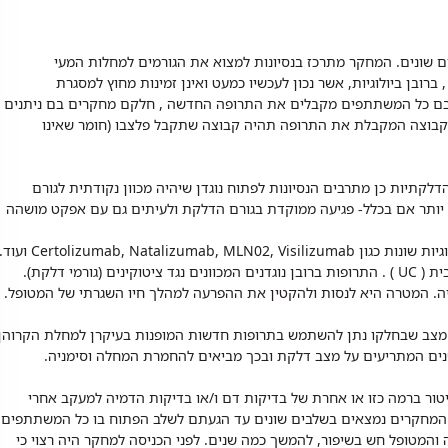
ם שונים. המחקר מתרכז בנסיונות למצוא את הגורמים למחלות המעי
 ברובן ביולוגיות, אשר נכון לעכשיו כמעט ואינן זמינות מחוץ למסגרת
ם כל המשתתפים מקבלים את התרופה החדשה , חלקם מחקרים בם ניתנים
הקבוצה המקבלת את התרופה תהיה קבוצה שתקבל פלצבו (חומר שאינו
לקתיות כן מתרבים הנסיונות לפתוח נוגדן שיהיה מכוון נקודתית לגורם
 יותר אם בכלל- פגיעה ממוקדת בגורם הדלקת ולעיתים גם עם אפקט מושהה
לחולים במחלת הקרוהן הוצגו ומוצגות תרופות ביולוגיות שונות כגון Certolizumab, Natalizumab, MLN02, Visilizumab וע
חלק מתרופות אלו מכוונות גם לחולים בקוליטיס כיבית ( UC ) . התרופות ברובן נוגדנים המכוונים נגד ציטוקינים (גורמי דלקת).
ייה. המטרה היא לנסות ולהקטין את ההפרעה למהלך חיו השגרתי של המטופל.
 מכתיבה מצב שבחלקו נתן להשתמש בתרופות חדשות המופנות בעיקרן למחלת הקרוהן
יישנים המתריעים על מצב דלקת ובכך מביאים להחמרת המחלה וסימניה.
ר ברמה כזו או אחרת של בדיקות דם ו/או בדיקות הדמיה למעקב אחרי
המחקרים נמצאים בשלבים שונים עד הגעתם לשלב הפתוח בו כל המשתתפים
המטופל חש בשיפור, להמשך כמה שנים. לפני הכניסה למחקר היה רצוי כי