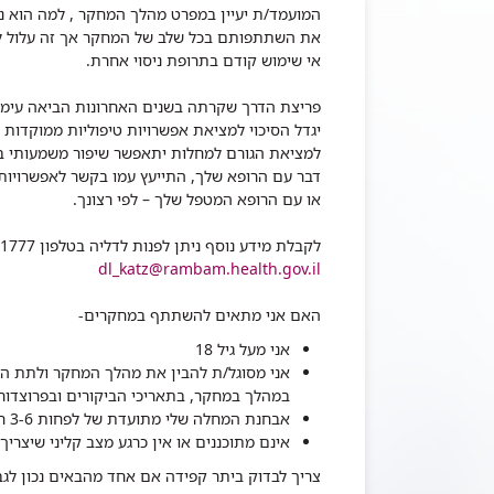
המועמד/ת יעיין במפרט מהלך המחקר , למה הוא נד
את השתתפותם בכל שלב של המחקר אך זה עלול ל
אי שימוש קודם בתרופת ניסוי אחרת.
פריצת הדרך שקרתה בשנים האחרונות הביאה עימה 
יגדל הסיכוי למציאת אפשרויות טיפוליות ממוקדות 
למציאת הגורם למחלות יתאפשר שיפור משמעותי ב
דבר עם הרופא שלך, התייעץ עמו בקשר לאפשרויות
או עם הרופא המטפל שלך – לפי רצונך.
לקבלת מידע נוסף ניתן לפנות לדליה בטלפון 04-7771777 (ניתן להשאיר הודעה ונחזור אליך בהקדם) או למייל:
dl_katz@rambam.health.gov.il
האם אני מתאים להשתתף במחקרים-
אני מעל גיל 18
אני מסוגל/ת להבין את מהלך המחקר ולתת הס
במהלך במחקר, בתאריכי הביקורים ובפרוצדור
אבחנת המחלה שלי מתועדת של לפחות 3-6 חדשים קודם להכנסה למחקר
אינם מתוכננים או אין כרגע מצב קליני שיצר
צריך לבדוק ביתר קפידה אם אחד מהבאים נכון לג