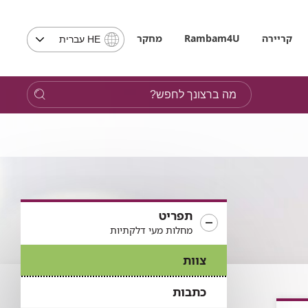
בחירת
קריירה
Rambam4U
מחקר
HE עברית
שפה
-
שים
מה
לב,
ברצונך
בבחירת
לחפש?
שפה
תועבר
לאתר
בשפה
המבוקשת
תפריט
מחלות מעי דלקתיות
צוות
כתבות