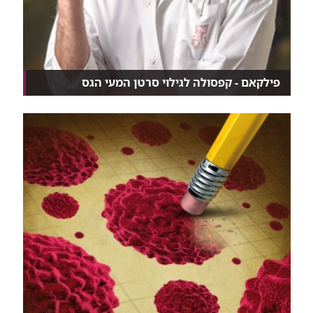
פילקאם - קפסולה לגילוי סרטן המעי הגס
הכירו את PillCam Colon 2: גלולת מצלמה זעירה לגילוי...