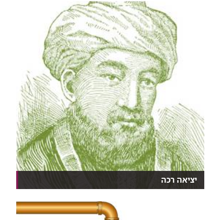
ברמב"...
יציאה רכה
רגע לרמב"םהתובנות הבריאותיות של הרמב"ם בראי הידע
ה...