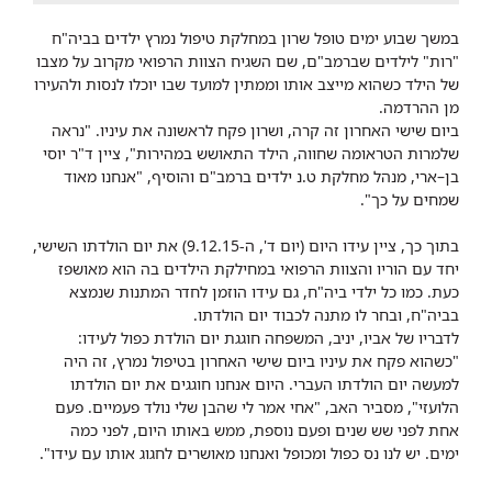
במשך שבוע ימים טופל שרון במחלקת טיפול נמרץ ילדים בביה"ח
"רות" לילדים שברמב"ם, שם השגיח הצוות הרפואי מקרוב על מצבו
של הילד כשהוא מייצב אותו וממתין למועד שבו יוכלו לנסות ולהעירו
מן ההרדמה.
ביום שישי האחרון זה קרה, ושרון פקח לראשונה את עיניו. "נראה
שלמרות הטראומה שחווה, הילד התאושש במהירות", ציין ד"ר יוסי
בן–ארי, מנהל מחלקת ט.נ ילדים ברמב"ם והוסיף, "אנחנו מאוד
שמחים על כך".
בתוך כך, ציין עידו היום (יום ד', ה-9.12.15) את יום הולדתו השישי,
יחד עם הוריו והצוות הרפואי במחילקת הילדים בה הוא מאושפז
כעת. כמו כל ילדי ביה"ח, גם עידו הוזמן לחדר המתנות שנמצא
בביה"ח, ובחר לו מתנה לכבוד יום הולדתו.
לדבריו של אביו, יניב, המשפחה חוגגת יום הולדת כפול לעידו:
"כשהוא פקח את עיניו ביום שישי האחרון בטיפול נמרץ, זה היה
למעשה יום הולדתו העברי. היום אנחנו חוגגים את יום הולדתו
הלועזי", מסביר האב, "אחי אמר לי שהבן שלי נולד פעמיים. פעם
אחת לפני שש שנים ופעם נוספת, ממש באותו היום, לפני כמה
ימים. יש לנו נס כפול ומכופל ואנחנו מאושרים לחגוג אותו עם עידו".