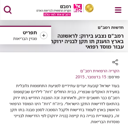
פתח
חדשות רמב"ם
תפריט
רמב"ם נצבע בירוק: לראשונה
מגזין הבריאות
בארץ הוענק תו תקן לבניה ירוקה
עבור מוסד רפואי
תפריט
רכיב
הקריה הרפואית רמב"ם
שיתוף
פורסם:
15 בדצמבר, 2015
בעוד ישראל קובעת יעדים עתידיים למניעת התחממות גלובלית
בוועידת האקלים שבפריז, בבית החולים "רות" לילדים שבקמפוס
רמב"ם כבר חושבים ירוק, ולאחרונה זכה המבנה החדיש בתו ירוק
בהתאם לדרישות התקן הישראלי. ביה"ח "רות" הינו המוסד הרפואי
הראשון בארץ לעמוד בדרישות ולקבל הסמכה לסמן מבנה בתו תקן
זה, בקטגוריית בנייה בת קיימה (בניה ירוקה) לפי הדרישות לבנייני
מוסדות הבריאות.