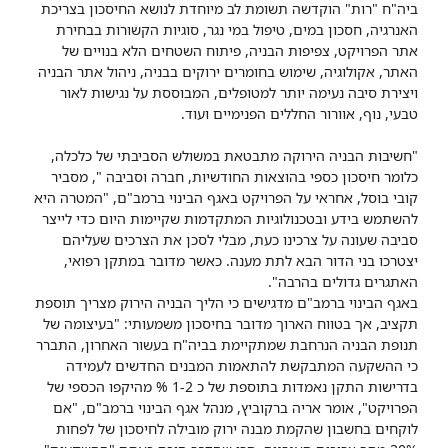
ביה"ח "רות" הוקדשה תשומת לב מיוחדת לנושא החיסכון בצריכת
האנרגיה, חסכון במים, טיפול במי נגר, סוגיות הקשורות בבחירת
אתר הפרויקט, צפיפות הבניה, פיתוח השטחים הלא בנויים של
האתר, אקולוגיה, שימוש בחומרים ירוקים בבניה, ניהול אתר הבניה
ויצירת סיבה נעימה יותר למטופלים, המבוססת על נגישות לאור
טבעי, נוף, אוורור החללים הפנימיים ועוד.
"חשיבות הבניה הירוקה מתבטאת במשולש הסביבתי של כלכלה,
כלומר חיסכון כספי בהוצאות החודשיות, חברה וסביבה ", מסביר
קובי בוסל, אחראי על הפרויקט באגף הבינוי ברמב"ם, "המטרה היא
להשתמש בידע ובטכנולוגיות המתקדמות שקיימות היום כדי לייצר
סביבה שעונה על צרכינו כעת, מבלי לסכן את הצרכים שעליהם
יצטרכו בני הדור הבא לתת מענה. כאשר מדובר במתקן רפואי,
האתגרים גדולים בהרבה".
באגף הבינוי ברמב"ם מדגישים כי הליך הבניה הירוק מצריך תוספת
תקציב, אך בטווח הארוך מדובר בחיסכון משמעותי: "בעיצומה של
תנופת הבניה הנרחבת שמתקיימת בביה"ח בעשור האחרון, התברר
כי ההשקעה המתבקשת להתאמות המבנים החדשים לעמידה
בדרישות התקן נאמדות בתוספת של כ 1-2 % מהיקפו הכספי של
הפרויקט", אומר אריה ברקוביץ, מנהל אגף הבינוי ברמב"ם, "אם
לוקחים בחשבון שהקמת מבנה ירוק מובילה לחיסכון של לפחות