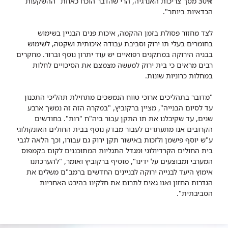
30% מסך צריכות האנרגיה, הרי שהדבר הוכח כאחת "ההשקעות"
הכדאיות ביותר".
לצד מחזור פסולת בזמן ההקמה, איכות פנים הבניין בשימוש
בחומרים בעלי תו ירוק וסביבת עבודה איכותית ושקטה, לשימוש
בבניה הירוקה במתקנים רפואיים יש עוד יתרון נוסף וברור. מחקרים
רבים מראים כי בית ירוק למעשה מצמצם את הסיכויים לחלות
במחלות כרוניות שונות.
"מדובר בתהליכים ארוכי טווח הנמשכים מתחילת תהליכי התכנון
עד לסיום הבנייה", מציין ברקוביץ, "במקרה הזה זה נמשך ארבע
שנים, עד שקיבלנו את תו התקן עבור ביה"ח "רות". בחודשים
הקרובים אנו מתעתדים לעבור מבדק נוסף בבית החולים האונקולוגי
ע"ש יוסף פישמן ולזכות באישור תקן ירוק גם עבורו, וכך הלאה לגבי
בית החולים הקרדיולוגי ומגדל התגליות המתוכננים לקום בקמפוס
המערבי ומבוצעים על ידינו", מוסיף ברקוביץ ואומר, "להערכתנו
אימוץ היעד לבנייה ירוקה לבניינים החדשים ברמב"ם משלים את
הגדרות החזון ואנו גאים לתרום את חלקינו בהיבט האחריות
הסביבתית".