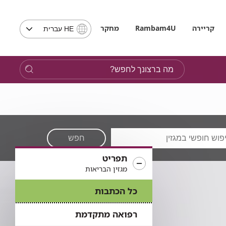
בחירת
קריירה
Rambam4U
מחקר
HE עברית
שפה
-
שים
מה
לב,
ברצונך
בבחירת
לחפש?
שפה
תועבר
לאתר
בשפה
המבוקשת
חפש
תפריט
מגזין הבריאות
כל הכתבות
רפואה מתקדמת