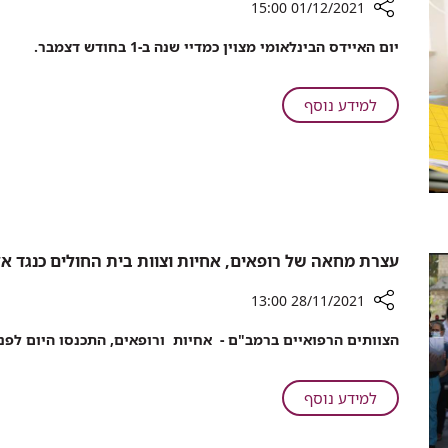
01/12/2021 15:00
בריאה
הצוות
יחד
רכיב
שנלחם
יום האיידס הבינלאומי מצוין כמדיי שנה ב-1 בחודש דצמבר.
עם
שיתוף
על
הצוות
יום
חיי
שנלחם
האיידס
אחיה
על
למידע נוסף
על
הבינ"ל:
יום
חיי
עליה
האיידס
אחיה
במספר
הבינ"ל:
המטופלים
עליה
החדשים
במספר
לעומת
המטופלים
שנה
החדשים
עצרת מחאה של רופאים, אחיות וצוות בית החולים כנגד א
שעברה,
לעומת
בעיקר
28/11/2021 13:00
שנה
במגזר
שעברה,
רכיב
הערבי
הצוותים הרפואיים ברמב"ם - אחיות ורופאים, התכנסו היום לפ
בעיקר
שיתוף
במגזר
עצרת
הערבי
מחאה
על
למידע נוסף
של
עצרת
רופאים,
מחאה