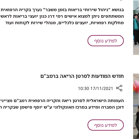
רכיב
שיתוף
המשתתפים ניתן למצוא אישים רמי דרג כגון יועצי בריאות לראשי
קורס
מחלקות רפואיות, יועצים כלכליים, מנהלי שירות לקוחות ועוד
בינלאומי
ראשון
בעידן
על
למידע נוסף
קורונה
קורס
בינלאומי
ראשון
בעידן
קורונה
חודש המודעות לסרטן הריאה ברמב"ם
17/11/2021 10:30
רכיב
העמותה הישראלית לסרטן ריאה והקריה הרפואית רמב"ם מציינים
שיתוף
דוכן הסברה ומידע במרכז האונקולוגי ע"ש יוסף פישמן שבקריה 
חודש
המודעות
לסרטן
על
למידע נוסף
הריאה
חודש
ברמב"ם
המודעות