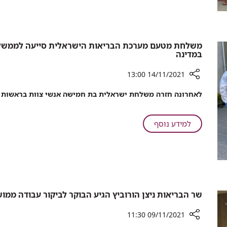
לסרטן
הריאה
ברמב"ם
משלחת מטעם מערכת הבריאות הישראלית סייעה לממשלת
במדינה
14/11/2021 13:00
רכיב
לאחרונה חזרה משלחת ישראלית בת חמישה אנשי צוות בראשות ד
שיתוף
משלחת
מטעם
על
למידע נוסף
מערכת
משלחת
הבריאות
מטעם
הישראלית
מערכת
סייעה
הבריאות
לממשלת
הישראלית
רומניה
סייעה
שר הבריאות ניצן הורוביץ הגיע הבוקר לביקור עבודה ממ
להתמודד
לממשלת
עם
רומניה
09/11/2021 11:30
שיא
להתמודד
גל