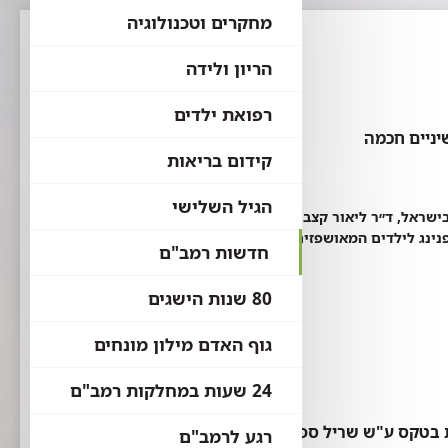
מחקרים וטכנולוגיה
הריון ולידה
רפואת ילדים
יניים חכמה
קידום בריאות
הגיל השלישי
שראל, ד״ר ליאור קצב ויו״ר מחוז חיפה של
נינג לילדים המאושפזים בבית החולים רמב״ם..
חדשות רמב"ם
80 שנות הישגים
גוף האדם מילון מונחים
24 שעות במחלקות רמב"ם
רגע לרמב"ם