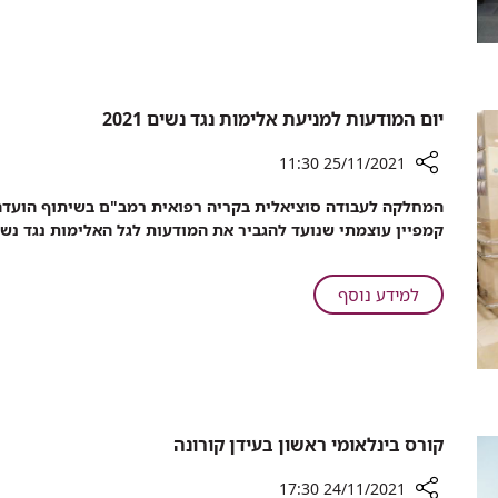
אחיות
של
וצוות
רופאים,
בית
אחיות
החולים
וצוות
כנגד
בית
יום המודעות למניעת אלימות נגד נשים 2021
אלימות
החולים
25/11/2021 11:30
כנגד
אלימות
רכיב
המחלקה לעבודה סוציאלית בקריה רפואית רמב"ם בשיתוף הועדה 
שיתוף
קמפיין עוצמתי שנועד להגביר את המודעות לגל האלימות נגד נש
יום
המודעות
למניעת
על
למידע נוסף
אלימות
יום
נגד
המודעות
נשים
למניעת
2021
אלימות
נגד
נשים
קורס בינלאומי ראשון בעידן קורונה
2021
24/11/2021 17:30