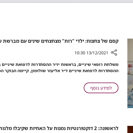
קסם של צחצוח: ילדי "רות" מצחצחים שינים עם מברשת ש
13/12/2021 10:30
רכיב
משלחת רופאי שיניים, בראשות יו״ר ההסתדרות לרפואת שיניים בי
שיתוף
ההסתדרות לרפואת שיניים ד״ר אליעזר שולומון, קיימה הבוקר הפ
קסם
של
צחצוח:
על
למידע נוסף
ילדי
קסם
"רות"
של
מצחצחים
צחצוח:
שינים
ילדי
עם
"רות"
מברשת
מצחצחים
לראשונה: 2 דוקטורנטיות נמנות על האחיות שקיבלו מלגות בטקס ע"ש שריל ספנסר ברמב"ם
שיניים