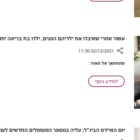
"לא"
מרכנתיל
לאלימות
ורמב"ם
נגד
אומרים
צוותים
"לא"
רפואיים
לאלימות
נגד
עשור אחרי שאיבדו את ילדיהם הפגים, ילדו בת בריאה יחד
צוותים
רפואיים
02/12/2021 11:30
רכיב
מהחושך אל האור:
שיתוף
עשור
אחרי
על
למידע נוסף
שאיבדו
עשור
את
אחרי
ילדיהם
שאיבדו
הפגים,
את
ילדו
ילדיהם
בת
הפגים,
בריאה
ילדו
יום האיידס הבינ"ל: עליה במספר המטופלים החדשים לעו
יחד
בת
עם