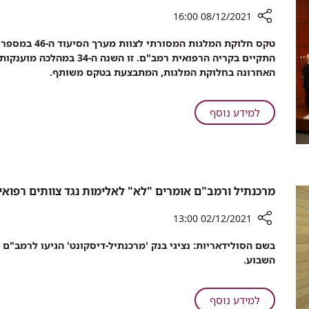
שינים
חכמה
עם
08/12/2021 16:00
מברשת
רכיב
טקס חלוקת המלג
שיניים
שיתוף
התקיים בקריה הרפואית רמב"ם.
חכמה
לראשונה:
האחרונה בחלוקת המלגות, המתבצעת בטקס משותף.
2
דוקטורנטיות
נמנות
על
למידע נוסף
על
לראשונה:
האחיות
2
שקיבלו
דוקטורנטיות
מלגות
נמנות
בטקס
על
מרכנתיל ורמב"ם אומרים "לא" לאלימות נגד צוותים רפואי
ע"ש
האחיות
שריל
שקיבלו
02/12/2021 13:00
ספנסר
מלגות
רכיב
ברמב"ם
בשם הסולידאריות: נציגי בנק 'מרכנתיל-דיסקונט' הגיעו לרמב"ם
בטקס
שיתוף
השבוע.
ע"ש
מרכנתיל
שריל
ורמב"ם
ספנסר
אומרים
על
למידע נוסף
ברמב"ם