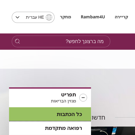
בחירת
קריירה
Rambam4U
מחקר
HE עברית
שפה
-
שים
מה
לב,
ברצונך
בבחירת
לחפש?
שפה
תועבר
לאתר
בשפה
המבוקשת
תפריט
מגזין הבריאות
כל הכתבות
חדשות נוספות
רפואה מתקדמת