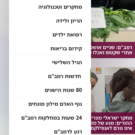
מחקרים וטכנולוגיה
הריון ולידה
רפואת ילדים
רמב"ם: שניים אושפזו בטיפול נמרץ
קידום בריאות
אחרי שקטפו ואכלו מצמח בר נפוץ
הגיל השלישי
חדשות רמב"ם
80 שנות הישגים
גוף האדם מילון מונחים
24 שעות במחלקות רמב"ם
מחקר ישראלי מפריך את חששות
ההורים: מגע של מזון אלרגני עם העור
אינו גורם לאנפילקסיס
רגע לרמב"ם