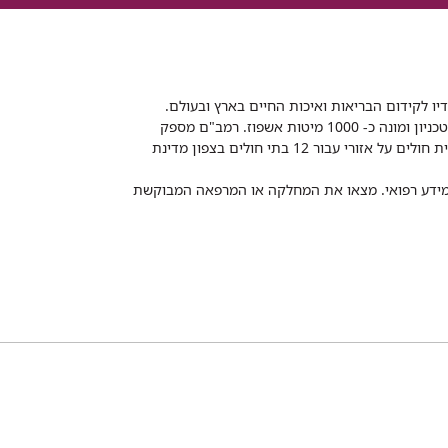
דיו לקידום הבריאות ואיכות החיים בארץ ובעולם.
רמב"ם הוא בית חולים ממשלתי אקדמי, המסונף לפקולטה לרפואה של הטכניון ומונה כ- 1000 מיטות אשפוז. רמב"ם מספק
שירותי רפואה לכ-2,700,000 תושבים, צה"ל וכוחות הביטחון, ומשמש כבית חולים על אזורי עבור 12 בתי חולים בצפון מדינת
 ומידע רפואי. מצאו את המחלקה או המרפאה המבוקשת
TEL
 חיפה
משרד הבריאות
Рамбам Медицинский туризм