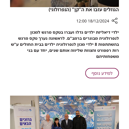
הגוזלים עזבו את ה"קן" (הנפרולוגי)
18/12/2024 12:00
רכיב
ילדי דיאליזת ילדים גדלו ועברו בטקס מרגש למכון
שיתוף
לנפרולוגיה מבוגרים ברמב"ם. לראשונה נערך טקס מרגש
הגוזלים
בהשתתפות 8 ילדי מכון לנפרולוגיה ילדים בבית החולים ע"ש
עזבו
רות רפפורט והצוות שליווה אותם שנים, יחד עם בני
את
משפחותיהם
ה"קן"
(הנפרולוגי)
על
למידע נוסף
הגוזלים
עזבו
את
ה"קן"
(הנפרולוגי)