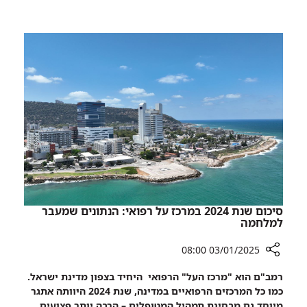
וסיפורי
האור
גבורה
על
החושך:
שמונה
נרות,
שמונה
חיילים
וסיפורי
גבורה
סיכום שנת 2024 במרכז על רפואי: הנתונים שמעבר
למלחמה
03/01/2025 08:00
רכיב
רמב"ם הוא "מרכז העל" הרפואי היחיד בצפון מדינת ישראל.
שיתוף
כמו כל המרכזים הרפואיים במדינה, שנת 2024 היוותה אתגר
סיכום
מיוחד גם מבחינת תמהיל המטופלים – הרבה יותר פצועים,