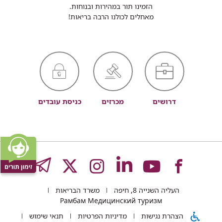
הזמינו תור במהירות ובנוחות.
מאחלים לכולנו הרבה בריאות!
דרושים
מכרזים
כניסת עובדים
לעמוד
לעמוד
לעמוד
לעמוד
לעמוד
GRAM
העליה השנייה 8, חיפה
משרד הבריאות
של
של
של
של
של
Рамбам Медицинский туризм
הצהרת נגישות
מדיניות הפרטיות
תנאי שימוש