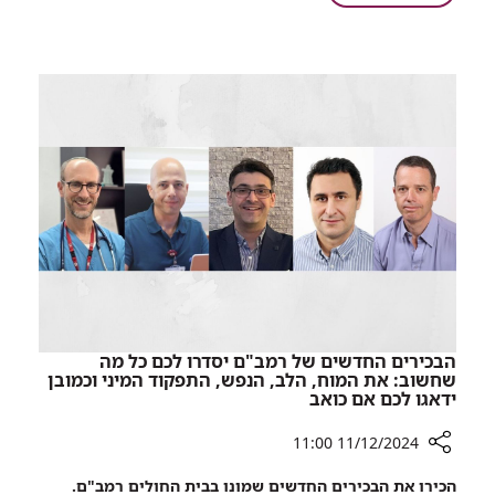
והמרכז
שיתוף
הרפואי
פעולה
סכנין
חדש
יבטיח
בין
נגישות
רמב"ם,
לשירותי
קופ"ח
רפואה
מאוחדת
מתקדמים,
והמרכז
רופאים
הרפואי
בכירים,
סכנין
ומכשור
יבטיח
רפואי
נגישות
חדשני
לשירותי
קרוב
רפואה
אל
מתקדמים,
הבית
הבכירים החדשים של רמב"ם יסדרו לכם כל מה
רופאים
שחשוב: את המוח, הלב, הנפש, התפקוד המיני וכמובן
ידאגו לכם אם כואב
בכירים,
ומכשור
11/12/2024 11:00
רפואי
חדשני
רכיב
הכירו את הבכירים החדשים שמונו בבית החולים רמב"ם.