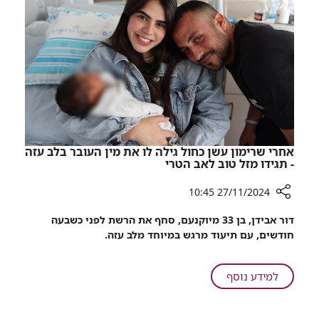
לאומי
החולים
ייחודי
בארץ
להתמודדות
עם
סוכרת
במאושפזים
בבתי
החולים
בארץ
אחרי שרימון עשן כחול גילה לו את מין העובר בלב עזה
- תגידו מזל טוב לאב הטרי
27/11/2024 10:45
רכיב
דור אבידן, בן 33 מיוקנעם, סחף את הרשת לפני כשבעה
שיתוף
חודשים, עם תיעוד מרגש במיוחד מלב עזה.
אחרי
שרימון
עשן
על
למידע נוסף
כחול
אחרי
גילה
שרימון
לו