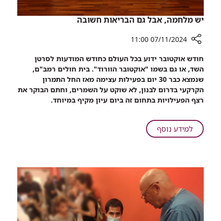
ברמב"ם
עברה
יש מלחמה, אבל גם הבריאות חשובה
דירה
07/11/2024 11:00
רכיב
חודש אוקטובר ידוע בכל העולם כחודש המודעות לסרטן
שיתוף
השד, או גם בשמו "אוקטובר הוורוד". בית חולים רמב"ם,
יש
שנמצא כבר 30 יום בפעילות עצימה מאז החל התמרון
מלחמה,
הקרקעי בדרום לבנון, לא שוקט על השמרים, וחתם הבוקר את
אבל
רצף הפעילויות בתחום זה ביום עיון מקיף במיוחד.
גם
הבריאות
חשובה
על
למידע נוסף
יש
מלחמה,
אבל
גם
הבריאות
חשובה