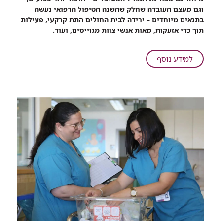
שנת
וגם מעצם העובדה שחלק שהשנה הטיפול הרפואי נעשה
2024
בתנאים מיוחדים – ירידה לבית החולים התת קרקעי, פעילות
במרכז
תוך כדי אזעקות, מאות אנשי צוות מגוייסים, ועוד.
על
רפואי:
הנתונים
על
למידע נוסף
שמעבר
סיכום
למלחמה
שנת
2024
במרכז
על
רפואי:
הנתונים
שמעבר
למלחמה