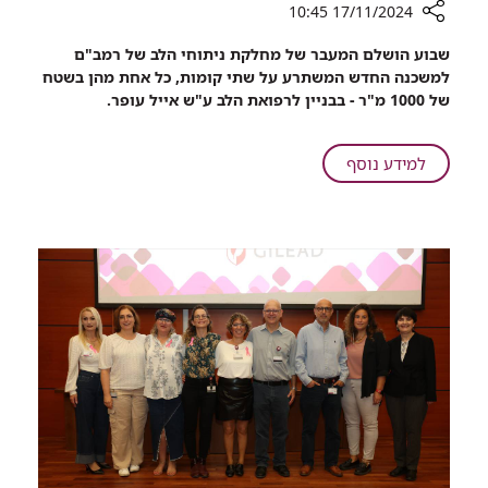
17/11/2024 10:45
רכיב
שבוע הושלם המעבר של מחלקת ניתוחי הלב של רמב"ם
שיתוף
למשכנה החדש המשתרע על שתי קומות, כל אחת מהן בשטח
לקחנו
של 1000 מ"ר - בבניין לרפואת הלב ע"ש אייל עופר.
ללב:
2
קומות,
על
למידע נוסף
3
לקחנו
פרופסורים,
ללב:
חדרי
2
ניתוח
קומות,
"חדשים
3
מהניילון".
פרופסורים,
מחלקת
חדרי
כירורגית
ניתוח
הלב
"חדשים
ברמב"ם
מהניילון".
עברה
מחלקת
דירה
כירורגית
הלב