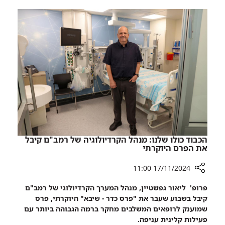
עשן
את
כחול
מין
גילה
העובר
לו
בלב
את
עזה
מין
-
העובר
תגידו
בלב
מזל
עזה
טוב
-
לאב
תגידו
הטרי
מזל
טוב
הכבוד כולו שלנו: מנהל הקרדיולוגיה של רמב"ם קיבל
לאב
את הפרס היוקרתי
הטרי
17/11/2024 11:00
רכיב
פרופ' ליאור גפשטיין, מנהל המערך הקרדיולוגי של רמב"ם
שיתוף
קיבל בשבוע שעבר את "פרס כדר - שיבא" היוקרתי, פרס
הכבוד
שמוענק לרופאים המשלבים מחקר ברמה הגבוהה ביותר עם
כולו
פעילות קלינית עניפה.
שלנו: