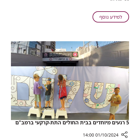
פעוטה
אושפזה
בטיפול
על
למידע נוסף
נמרץ
רמב"ם:
ילדים
פעוטה
אחרי
אושפזה
שבלעה
בטיפול
כדורי
נמרץ
ג'ל
ילדים
אחרי
שבלעה
כדורי
ג'ל
5 רגעים מיוחדים בבית החולים התת-קרקעי ברמב"ם
01/10/2024 14:00