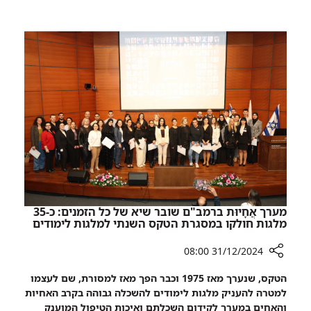
המלחמה
והלידה
מתחת
לאדמה
–
97%
מהיולדות
של
2024
ממליצות
ללדת
ברמב"ם
מערך אֲחָיוּת ברמב"ם שובר שיא של כל הזמנים: כ-35
מלגות חולקו במסגרת הטקס השנתי למלגות לימודים
31/12/2024 08:00
רכיב
הטקס, שנערך מאז 1975 וכבר הפך מאז למסורת, שם לעצמו
שיתוף
למטרה להעניק מלגות לימודים להשכלה גבוהה בקרב האחיות
מערך
והאחים במערך לקידום השכלתם ואיכות הטיפול המוענק