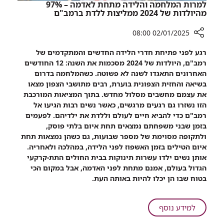
למרות המלחמה והלידה מתחת לאדמה – 97%
מהיולדות של 2024 ממליצות ללדת ברמב"ם
02/01/2025 08:00
רכיב
רגע לפני פתיחת חדרי הלידה החדשים והמתקדמים של
שיתוף
רמב"ם, היולדות של 2024 מסכמות את השנה: 12 החודשים
למרות
האחרונים התאגדו לשנה לא פשוטה. כשהמלחמה בדרום
המלחמה
בשיאה והחזית הצפונית בוערת, רבים מתושבי הצפון מצאו
והלידה
את עצמם מחשבים מסלול מחדש. בתוך המציאות המורכבת
מתחת
הזו נשזרו גם רגעים מרגשים, כאשר נשים רבות הגיעו אל
לאדמה
רמב"ם כדי להביא חיים לעולם וללדת את ילדיהם. לפעמים
–
בזמן שבני משפחתם נמצאים תחת איום בלתי פוסק,
97%
ולתקופה מסוימת של מספר שבועות, גם כשהן נמצאות תחת
מהיולדות
איום הטילים בזמן האשפוז לפני הלידה, במהלכה ולאחריה.
של
אותן נשים ילדו עשרות תינוקות בבית החולים התת-קרקעי
2024
הגדול בעולם, אמנם מתחת לפני האדמה, אבל במקום הכי
ממליצות
בטוח שבו הן יכלו להיות באותה העת.
ללדת
ברמב"ם
על
למידע נוסף
למרות