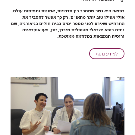
אם
רכיב
רפואה היא גשר שמחבר בין תרבויות, אמונות ותפיסות עולם.
כואב
שיתוף
אולי אפילו טוב יותר מהאו"ם. רק כך אפשר להסביר את
הרופא
התרחיש שאירע לפני מספר ימים בבית חולים בגיאורגיה, שם
הישראלי
ניתח רופא ישראלי מטופלים מירדן, יוון, ואף אוקראינה
שמנתח
ורוסיה הנמצאות במלחמה ממושכת.
בגיאורגיה
ילד
ירדני
על
למידע נוסף
ופליטת
הרופא
מלחמה
הישראלי
מאוקראינה
שמנתח
בגיאורגיה
ילד
ירדני
ופליטת
מלחמה
מאוקראינה