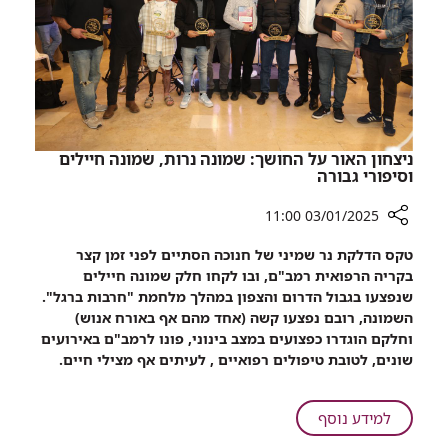
ביום
בקרב
הולדתו,
ב-7.10.
נקראה
בתם
על
שנולדה
שמו
ביום
הולדתו,
נקראה
ניצחון האור על החושך: שמונה נרות, שמונה חיילים
על
וסיפורי גבורה
שמו
03/01/2025 11:00
רכיב
טקס הדלקת נר שמיני של חנוכה הסתיים לפני זמן קצר
שיתוף
בקריה הרפואית רמב"ם, ובו לקחו חלק שמונה חיילים
ניצחון
שנפצעו בגבול הדרום והצפון במהלך מלחמת "חרבות ברגל".
האור
השמונה, רובם נפצעו קשה (אחד מהם אף באורח אנוש)
על
וחלקם הוגדרו כפצועים במצב בינוני, פונו לרמב"ם באירועים
החושך:
שונים, לטובת טיפולים רפואיים , לעיתים אף מצילי חיים.
שמונה
נרות,
שמונה
על
למידע נוסף
חיילים
ניצחון