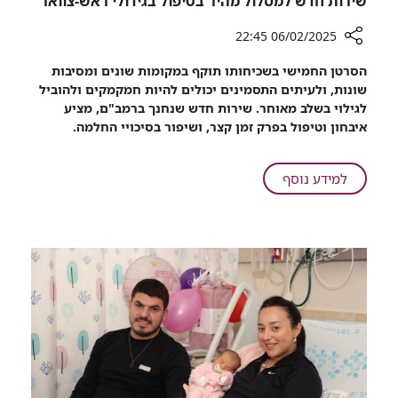
שירות חדש למסלול מהיר בטיפול בגידולי ראש-צוואר
06/02/2025 22:45
רכיב
הסרטן החמישי בשכיחותו תוקף במקומות שונים ומסיבות
שיתוף
שונות, ולעיתים התסמינים יכולים להיות חמקמקים ולהוביל
יום
לגילוי בשלב מאוחר. שירות חדש שנחנך ברמב"ם, מציע
המודעות
איבחון וטיפול בפרק זמן קצר, ושיפור בסיכויי החלמה.
העולמי
למחלת
סרטן:
על
למידע נוסף
רמב"ם
יום
חונך
המודעות
שירות
העולמי
חדש
למחלת
למסלול
סרטן:
מהיר
רמב"ם
בטיפול
חונך
בגידולי
שירות
ראש-צוואר
חדש
למסלול
מהיר