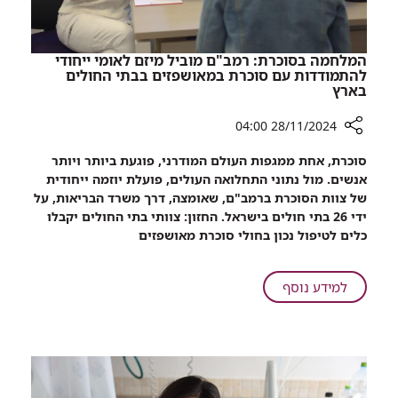
המלחמה בסוכרת: רמב"ם מוביל מיזם לאומי ייחודי
להתמודדות עם סוכרת במאושפזים בבתי החולים
בארץ
28/11/2024 04:00
רכיב
סוכרת, אחת ממגפות העולם המודרני, פוגעת ביותר ויותר
שיתוף
אנשים. מול נתוני התחלואה העולים, פועלת יוזמה ייחודית
המלחמה
של צוות הסוכרת ברמב"ם, שאומצה, דרך משרד הבריאות, על
בסוכרת:
ידי 26 בתי חולים בישראל. החזון: צוותי בתי החולים יקבלו
רמב"ם
כלים לטיפול נכון בחולי סוכרת מאושפזים
מוביל
מיזם
לאומי
על
למידע נוסף
ייחודי
המלחמה
להתמודדות
בסוכרת:
עם
רמב"ם
סוכרת
מוביל
במאושפזים
מיזם
בבתי