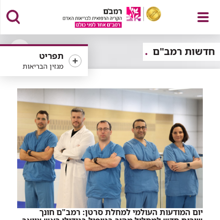
פתח
חדשות רמב"ם
תפריט
פתיחה
מגזין הבריאות
או
סגירה
של
תפריט
רכיב
סינון
יום המודעות העולמי למחלת סרטן: רמב"ם חונך