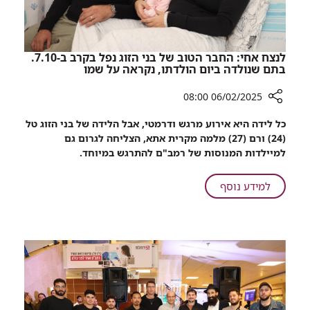
בטיפול
בגידולי
ראש-צוואר
לנצח אחי: החבר הטוב של בני הזוג נפל בקרב ב-7.10.
בתם שנולדה ביום הולדתו, נקראה על שמו
06/02/2025 08:00
רכיב
כל לידה היא אירוע מרגש ודרמטי, אבל הלידה של בני הזוג טל
שיתוף
(24) ורם (27) מלמה מקרית אתא, הצליחה לגרום גם
לנצח
למיילדות המנוסות של רמב"ם להתרגש במיוחד.
אחי:
החבר
על
למידע נוסף
הטוב
לנצח
של
אחי:
בני
החבר
הזוג
הטוב
נפל
של
בקרב
ב-7.10.
בני
בתם
הזוג
שנולדה
נפל