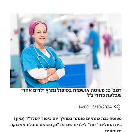
לבני
ההתיישבות
ובנות
הגיעה
השירות
לרמב"ם
הלאומי
לביקור
הוקרה
לבני
ובנות
השירות
הלאומי
רמב"ם: פעוטה אושפזה בטיפול נמרץ ילדים אחרי
שבלעה כדורי ג'ל
13/10/2024 14:00
רכיב
פעוטה כבת שנתיים פונתה במהלך יום כיפור למלר"ד (מיון)
שיתוף
בית החולים "רות" לילדים שברמב"ם, כשהיא סובלת ממצוקה
רמב"ם:
נשימתית.