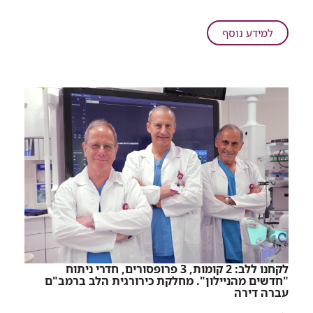
מנהל
הקרדיולוגיה
על
למידע נוסף
של
הכבוד
רמב"ם
כולו
קיבל
שלנו:
את
מנהל
הפרס
הקרדיולוגיה
היוקרתי
של
רמב"ם
קיבל
את
הפרס
היוקרתי
לקחנו ללב: 2 קומות, 3 פרופסורים, חדרי ניתוח
"חדשים מהניילון". מחלקת כירורגית הלב ברמב"ם
עברה דירה