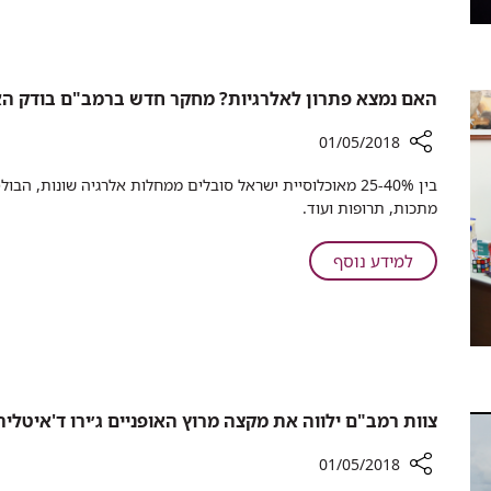
בין
וילדי
ארנבים,
רמב"ם
פופקורן
וילדי
האם נמצא פתרון לאלרגיות? מחקר חדש ברמב"ם בודק האם 
רמב"ם
01/05/2018
רכיב
בין 25-40% מאוכלוסיית ישראל סובלים ממחלות אלרגיה שונות, ה
שיתוף
מתכות, תרופות ועוד.
האם
נמצא
על
למידע נוסף
פתרון
האם
לאלרגיות?
נמצא
מחקר
פתרון
חדש
לאלרגיות?
ברמב"ם
מחקר
בודק
האם
חדש
צוות רמב"ם ילווה את מקצה מרוץ האופניים ג׳ירו ד'איטלי
ניתן
ברמב"ם
למנוע
בודק
01/05/2018
אלרגיה
האם