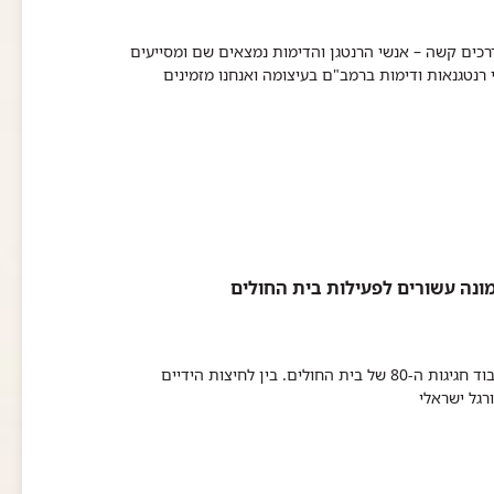
דרכים קשה – אנשי הרנטגן והדימות נמצאים שם ומסייעים
רנטגנאות ודימות ברמב"ם בעיצומה ואנחנו מזמינים
חברי הנהלת רמב"ם הוזמנו היום לקבלת פנים בבית הנשיא ריבלין, לכבוד חגיגות ה-80 של בית החולים. בין לחיצות הידיים
רגל ישראלי