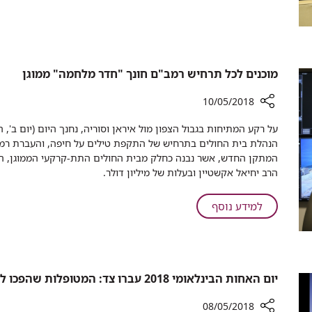
80:
אירח
נשיא
את
המדינה
הנהלת
אירח
רמב"ם
לציון
את
מוכנים לכל תרחיש רמב"ם חונך "חדר מלחמה" ממוגן
שמונה
הנהלת
עשורים
רמב"ם
10/05/2018
לפעילות
לציון
רכיב
בית
שמונה
שיתוף
החולים
עשורים
הנהלת בית החולים בתרחיש של התקפת טילים על חיפה, והעברת רמב
מוכנים
לפעילות
המתקן החדש, אשר נבנה כחלק מבית החולים התת-קרקעי הממוגן, הו
לכל
בית
הרב יחיאל אקשטיין ובעלות של מיליון דולר.
תרחיש
החולים
רמב"ם
על
למידע נוסף
חונך
מוכנים
"חדר
לכל
מלחמה"
תרחיש
ממוגן
רמב"ם
יום האחות הבינלאומי 2018 עברו צד: המטופלות שהפכו לאחיות
חונך
"חדר
08/05/2018