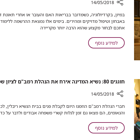
למניעת
14/05/2018
ברמב"ם
מוות
רכיב
במיון, בקרדיולוגיה, כשמדובר בבריאות האם והעובר או אחרי תאונת 
לבבי
שיתוף
באבחון וטיפול מדויקים ומהירים. בימים אלו נמצאת ההרשמה ללימודי 
פתאומי
חושבים
אתכם לבחור מקצוע שהוא הרבה יותר מקריירה
ברמב"ם
על
קריירה?
על
למידע נוסף
תראו
חושבים
מה
על
יש
קריירה?
לרמב"ם
תראו
להציע
מה
לכם...
חוגגים 80: נשיא המדינה אירח את הנהלת רמב"ם לציון שמונה עשורים לפעילות בית החולים
יש
לרמב"ם
14/05/2018
להציע
רכיב
לכם...
שיתוף
והנאומים, הם מצאו גם זמן לגלות קשרי משפחה אבודים ולדבר על כדו
חוגגים
80:
על
למידע נוסף
נשיא
חוגגים
המדינה