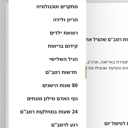
מחקרים וטכנולוגיה
הריון ולידה
רפואת ילדים
קידום בריאות
הגיל השלישי
ראלית המתגוררת באריזונה, ארה"ב, לבלות במקום קצת לא שגרתי
ים והסיעוד שהצילו את חייה לפני שני עשורים, כשהייתה
חדשות רמב"ם
80 שנות הישגים
גוף האדם מילון מונחים
24 שעות במחלקות רמב"ם
לטיפול יום
רגע לרמב"ם