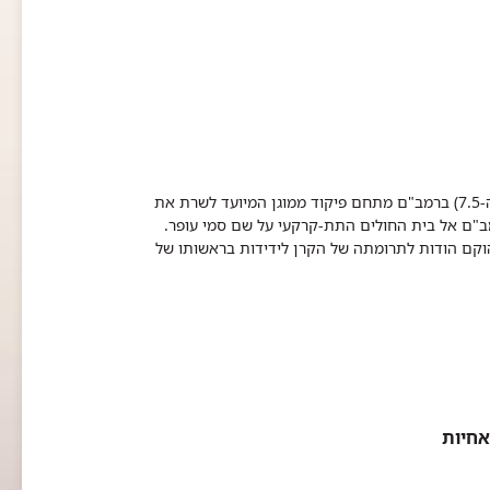
על רקע המתיחות בגבול הצפון מול איראן וסוריה, נחנך היום (יום ב', ה-7.5) ברמב"ם מתחם פיקוד ממוגן המיועד לשרת את
"ם אל בית החולים התת-קרקעי על שם סמי עופר.
קם הודות לתרומתה של הקרן לידידות בראשותו של