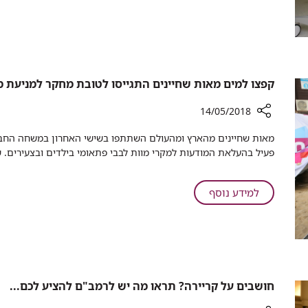
קנגורו
מה
בפגייה
עושה
של
קנגורו
רמב"ם
בפגייה
של
קפצו למים מאות שחיינים התגייסו לטובת מחקר למניעת מ
רמב"ם
14/05/2018
רכיב
מאות שחיינים מהארץ ומהעולם השתתפו בשישי האחרון במשחה החברת
שיתוף
פעיל בהעלאת המודעות למקרי מוות לבבי פתאומי בילדים ובצעירים. ש
קפצו
למים
מאות
על
למידע נוסף
שחיינים
קפצו
התגייסו
למים
לטובת
מאות
מחקר
שחיינים
למניעת
התגייסו
מוות
לטובת
חושבים על קריירה? תראו מה יש לרמב"ם להציע לכם...
לבבי
מחקר
פתאומי