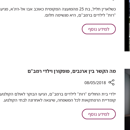
מלחמה"
רכיב
ממוגן
כשלארין חליל, בת 25 מהמועצה המקומית כאוכב אבו אל-ה
שיתוף
"רות" לילדים ברמב"ם, היא מגשימה חלום.
יום
האחות
על
למידע נוסף
הבינלאומי
יום
2018
האחות
עברו
הבינלאומי
צד:
2018
המטופלות
עברו
שהפכו
לאחיות
צד:
מה הקשר בין ארנבים, פופקורן וילדי רמב"ם
המטופלות
שהפכו
08/05/2018
לאחיות
רכיב
ילדי בית החולים "רות" לילדים ברמב"ם, הגיעו הבוקר לאולם הקולנוע
שיתוף
קומדיית הרפתקאות לכל המשפחה, שיצאה לאחרונה לבתי הקולנוע.
מה
הקשר
על
למידע נוסף
בין
מה
ארנבים,
הקשר
פופקורן