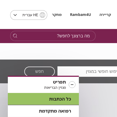
בחירת
קריירה
Rambam4U
מחקר
HE עברית
שפה
-
שים
מה
לב,
ברצונך
בבחירת
לחפש?
שפה
תועבר
לאתר
בשפה
המבוקשת
חפש
תפריט
מגזין הבריאות
כל הכתבות
רפואה מתקדמת