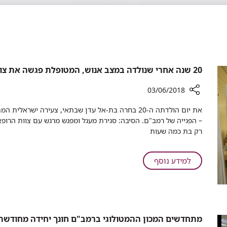
20 שנה אחרי שנולדה במצב אנוש, המטופלת פגשה את צוות רמב"ם שהציל את חייה
03/06/2018
רכיב
את יום הולדתה ה-20 בחרה בת-אל עדן שבתאי, צעירה יש
שיתוף
– הפגייה של רמב"ם. הסיבה: סגירת מעגל ומפגש מרגש עם צוות הרופא
20
רק בת כמה שעות
שנה
אחרי
שנולדה
על
למידע נוסף
במצב
20
אנוש,
שנה
המטופלת
אחרי
פגשה
שנולדה
את
במצב
מתחדשים המכון ההמטולוגי ברמב"ם חונך יחידה מחודשת 
צוות