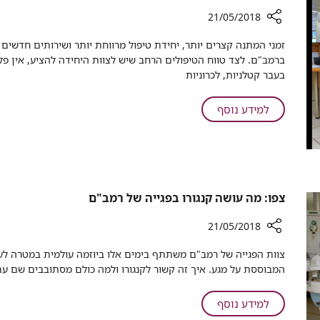
אנוש,
רמב"ם
המטופלת
21/05/2018
שהציל
פגשה
רכיב
את
זמני המתנה קצרים יותר, יחידת טיפול מרווחת יותר ושירותים חדשים
את
שיתוף
חייה
ברמב"ם. לצד טווח הטיפולים הרחב שיש לצוות היחידה להציע, אין 
צוות
מתחדשים
בעבר קטלניות, לכרוניות
רמב"ם
המכון
שהציל
ההמטולוגי
על
למידע נוסף
את
ברמב"ם
מתחדשים
חייה
חונך
המכון
יחידה
ההמטולוגי
מחודשת
ברמב"ם
לטיפול
חונך
יום
צפו: מה עושה קנגורו בפגייה של רמב"ם
יחידה
מחודשת
21/05/2018
לטיפול
רכיב
יום
צוות הפגייה של רמב"ם משתתף בימים אלו ביוזמה עולמית במטרה לעו
שיתוף
המבוססת על מגע. איך זה קשור לקנגורו ולמה כולם מסתובבים שם עם 
צפו:
מה
על
למידע נוסף
עושה
צפו: