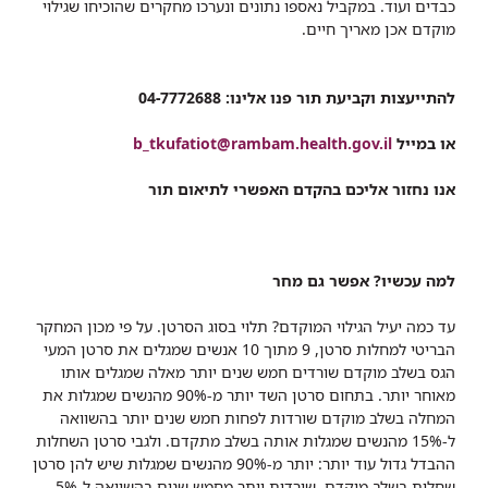
כבדים ועוד. במקביל נאספו נתונים ונערכו מחקרים שהוכיחו שגילוי
מוקדם אכן מאריך חיים.
​​להתייעצות וקביעת תור פנו אלינו: 04-7772688
או במייל
b_tkufatiot@rambam.health.gov.il
אנו נחזור אליכם בהקדם האפשרי לתיאום תור
למה עכשיו? אפשר גם מחר
עד כמה יעיל הגילוי המוקדם? תלוי בסוג הסרטן. על פי מכון המחקר
הבריטי למחלות סרטן, 9 מתוך 10 אנשים שמגלים את סרטן המעי
הגס בשלב מוקדם שורדים חמש שנים יותר מאלה שמגלים אותו
מאוחר יותר. בתחום סרטן השד יותר מ-90% מהנשים שמגלות את
המחלה בשלב מוקדם שורדות לפחות חמש שנים יותר בהשוואה
ל-15% מהנשים שמגלות אותה בשלב מתקדם. ולגבי סרטן השחלות
ההבדל גדול עוד יותר: יותר מ-90% מהנשים שמגלות שיש להן סרטן
שחלות בשלב מוקדם, שורדות יותר מחמש שנים בהשוואה ל-5%