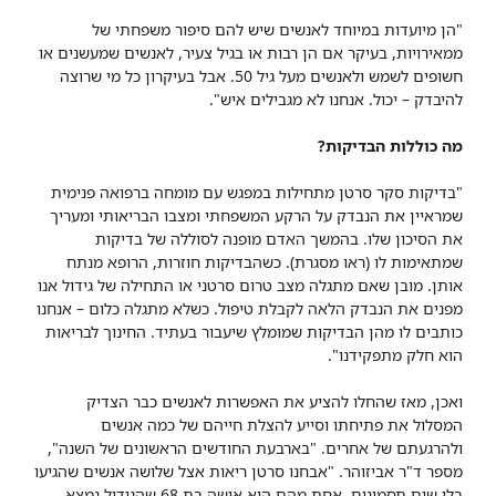
"הן מיועדות במיוחד לאנשים שיש להם סיפור משפחתי של
ממאירויות, בעיקר אם הן רבות או בגיל צעיר, לאנשים שמעשנים או
חשופים לשמש ולאנשים מעל גיל 50. אבל בעיקרון כל מי שרוצה
להיבדק – יכול. אנחנו לא מגבילים איש".
מה כוללות הבדיקות?
"בדיקות סקר סרטן מתחילות במפגש עם מומחה ברפואה פנימית
שמראיין את הנבדק על הרקע המשפחתי ומצבו הבריאותי ומעריך
את הסיכון שלו. בהמשך האדם מופנה לסוללה של בדיקות
שמתאימות לו (ראו מסגרת). כשהבדיקות חוזרות, הרופא מנתח
אותן. מובן שאם מתגלה מצב טרום סרטני או התחילה של גידול אנו
מפנים את הנבדק הלאה לקבלת טיפול. כשלא מתגלה כלום – אנחנו
כותבים לו מהן הבדיקות שמומלץ שיעבור בעתיד. החינוך לבריאות
הוא חלק מתפקידנו".
ואכן, מאז שהחלו להציע את האפשרות לאנשים כבר הצדיק
המסלול את פתיחתו וסייע להצלת חייהם של כמה אנשים
ולהרגעתם של אחרים. "בארבעת החודשים הראשונים של השנה",
מספר ד"ר אביזוהר. "אבחנו סרטן ריאות אצל שלושה אנשים שהגיעו
בלי שום תסמינים. אחת מהם היא אישה בת 68 שהגידול נמצא