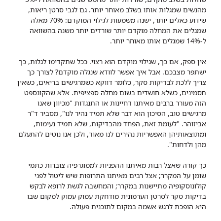
מהנשים שמגלות אותו בשלב מאוחר יותר. גם לגבי סרטן ריאות,
שידוע כאלים יותר, ישנה משמעות לגילוי המוקדם: 70% מאלה
שמגלים את המחלה מוקדם יותר שורדים יותר משנה בהשוואה
ל-14% שמגלים אותו מאוחר יותר.
אין ספק, אם כך, שגילוי מוקדם הוא רצוי. ככל שתקדימו לגלות, כך
ישתפר מצבכם. אבל איך אפשר לוודא שנגלה מוקדם? לצורך כך
צריך ללכת לבדיקות סקר, כלומר דווקא כשמרגישים בריאים, כשאין
תסמינים, כשלא חושדים בשום מחלה ספציפית. אלא שהקונספט
הזה מעורר ברבים מאיתנו דחיינות או התנגדות "מכיוון שאנו
מרגישים טוב, הסיכון הוא דבר שלא תמיד נהיר לנו", מסביר ד"ר
אביזוהר. "לעומת זאת, הפחד מהבדיקות, שלא תמיד נעימות,
ומתוצאותיהן האפשריות נהירים לנו מאוד, ולכן אנו נוטים להתעלם
מהן ולדחות".
כך קורה שאצל רבות מאיתנו ההפניות לממוגרפיה צוברות כתמי
שומן על המקרר; אצל רבים מאיתנו התרופות שיש ליטול לפני
קולונוסקופיה מתיישנות במקרר; והמחשבה לגשת לרופא לבקש
בדיקות סקר לסרטן הערמונית מודחקת עמוק עמוק למקום שבו
היא הופכת לרגש אשמה במקום לתוכנית פעולה.