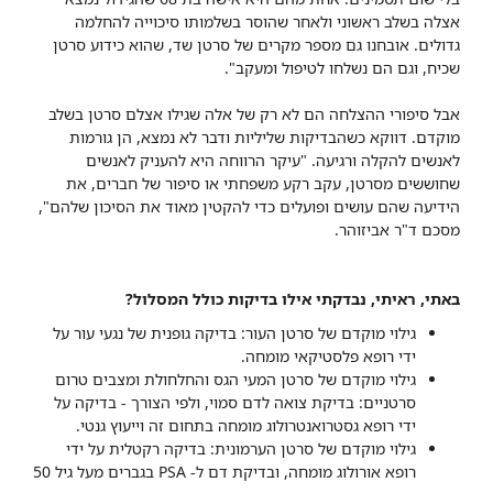
אצלה בשלב ראשוני ולאחר שהוסר בשלמותו סיכוייה להחלמה
גדולים. אובחנו גם מספר מקרים של סרטן שד, שהוא כידוע סרטן
שכיח, וגם הם נשלחו לטיפול ומעקב".
אבל סיפורי ההצלחה הם לא רק של אלה שגילו אצלם סרטן בשלב
מוקדם. דווקא כשהבדיקות שליליות ודבר לא נמצא, הן גורמות
לאנשים להקלה ורגיעה. "עיקר הרווחה היא להעניק לאנשים
שחוששים מסרטן, עקב רקע משפחתי או סיפור של חברים, את
הידיעה שהם עושים ופועלים כדי להקטין מאוד את הסיכון שלהם",
מסכם ד"ר אביזוהר.
באתי, ראיתי, נבדקתי אילו בדיקות כולל המסלול?
גילוי מוקדם של סרטן העור: בדיקה גופנית של נגעי עור על
ידי רופא פלסטיקאי מומחה.
גילוי מוקדם של סרטן המעי הגס והחלחולת ומצבים טרום
סרטניים: בדיקת צואה לדם סמוי, ולפי הצורך - בדיקה על
ידי רופא גסטרואנטרולוג מומחה בתחום זה וייעוץ גנטי.
גילוי מוקדם של סרטן הערמונית: בדיקה רקטלית על ידי
רופא אורולוג מומחה, ובדיקת דם ל- PSA בגברים מעל גיל 50