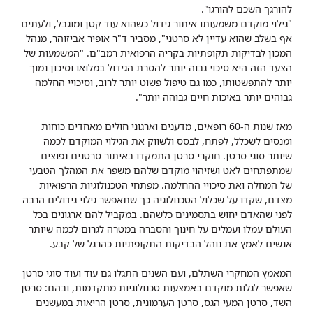
להורגך השכם להורגו".
"גילוי מוקדם משמעותו איתור גידול כשהוא עוד קטן ומוגבל, ולעתים
אף בשלב שהוא עדיין לא סרטני", מסביר ד"ר אופיר אביזוהר, מנהל
המכון לבדיקות תקופתיות בקריה הרפואית רמב"ם. "המשמעות של
הצעד הזה היא סיכוי גבוה יותר להסרת הגידול במלואו וסיכון נמוך
יותר להתפשטותו, כמו גם טיפול פשוט יותר לרוב, וסיכויי החלמה
גבוהים יותר באיכות חיים גבוהה יותר".
מאז שנות ה-60 רופאים, מדענים וארגוני חולים מאחדים כוחות
ומנסים לשכלל, לפתח, לבסס ולשווק את הגילוי המוקדם לכמה
שיותר סוגי סרטן. חוקרי סרטן התמקדו באיתור סרטנים נפוצים
שמתפתחים לאט ושזיהוי מוקדם שלהם משפר את המהלך הטבעי
של המחלה ואת סיכויי ההחלמה. מפתחי הטכנולוגיות הרפואיות
מצדם, שקדו על שכלול הטכנולוגיה כך שתאפשר גילוי גידולים הרבה
לפני שהאדם יחוש בתסמינים כלשהם. במקביל להם ארגונים בכל
העולם עמלו ועמלים על חינוך והסברה במטרה לגרום לכמה שיותר
אנשים לאמץ את נוהל הבדיקות התקופתיות כהרגל של קבע.
המאמץ המחקרי השתלם, ועם השנים התגלו גם עוד ועוד סוגי סרטן
שאפשר לגלות מוקדם באמצעות טכנולוגיות מתקדמות, ובהם: סרטן
השד, סרטן המעי הגס, סרטן הערמונית, סרטן הריאות במעשנים