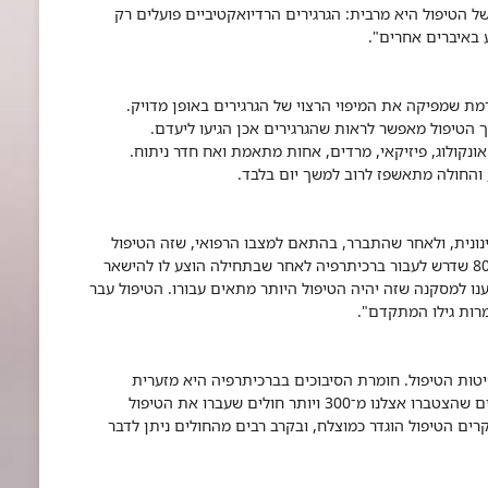
של הטיפול היא מרבית: הגרגירים הרדיואקטיביים פועלים רק
 באיברים אחרים".
ת שמפיקה את המיפוי הרצוי של הגרגירים באופן מדויק.
 הטיפול מאפשר לראות שהגרגירים אכן הגיעו ליעדם.
אונקולוג, פיזיקאי, מרדים, אחות מתאמת ואח חדר ניתוח.
 והחולה מתאשפז לרוב למשך יום בלבד.
בינונית, ולאחר שהתברר, בהתאם למצבו הרפואי, שזה הטיפול
הטוב ביותר בשבילו. לאחרונה הגיע לכאן מטופל בן 80 שדרש לעבור ברכיתרפיה לאחר שבתחילה הוצע לו להישאר
נו למסקנה שזה יהיה הטיפול היותר מתאים עבורו. הטיפול עבר
רות גילו המתקדם".
יטות הטיפול. חומרת הסיבוכים בברכיתרפיה היא מזערית
כשהטיפול מבוצע על ידי צוות מקצועי ומיומן. הנתונים שהצטברו אצלנו מ־300 ויותר חולים שעברו את הטיפול
רים הטיפול הוגדר כמוצלח, ובקרב רבים מהחולים ניתן לדבר