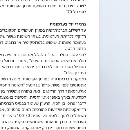
לשנה. סיכון גבוה מוגדר כהופעת סרטן הערמונית א
לפני גיל 70".
גרגירי יוד בערמונית
עד לשילוב הברכיתרפיה במגוון הטיפולים המקובלים 
רדיקלי לכריתת הערמונית. בשתי השיטות נעשה שימ
בדופן הבטן.
לפני עשור החלו ברמב"ם לכלול את הברכיתרפיה כאפ
חולה את שלוש אפשרויות הטיפול", מסביר
פרופ' רמ
הטיפול הטוב ביותר למצבו. כך יוצא שבמרכז רפואי א
היתרון שלנו".
טכניקת הברכיתרפיה בסרטן הערמונית אינה חדשה. 
אינטנסיבי לפני עשור. פרופ' בן יוסף: "השיטה הת
אולטרסאונד דרך הרקטום. זאת בתורה איפשרה צפיי
למודעות בארץ באופן איטי יחסית, והטיפול באמצעו
לדברי פרופ' בן יוסף, הרעיון שעומד בבסיס הברכי
רדיואקטיביות שידועות כהורסות תאים סרטניים, אב
משתילים לתוך בל
הערמונית. בדרך זו אנחנו משתמשים בקרינה להרס 
מכיוון שאנחנו מקרינים רק את הרקמה הפגועה, נית