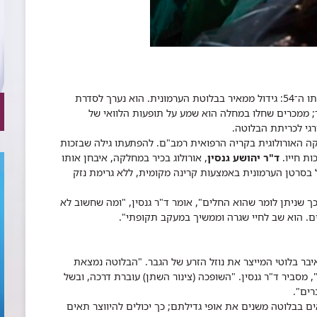
הבשורה המרה נחתה על יעקב (שם בדוי) ביום הולדתו ה־54: גידול ממאיר בבלוטת הערמונית. הוא נערך לסדרת
וד; ממכרים שחלו במחלה הוא שמע על תופעות הלוואי של
רגי לכריתת הבלוטה.
ה האורולוגית בקריה הרפואית רמב"ם. להפתעתו גילה שבזכות
ת חייו.
ד"ר יהושע גנסין
, אורולוג בכיר במחלקה, איבחן אותו
 בסרטן הערמונית באמצעות קרינה מקומית, ללא גרימת נזק
ך שניתן לומר שהוא החלים", אומר ד"ר גנסין, "ומה שחשוב לא
ם. הוא שב לחיי שגרה וממשיך במעקב תקופתי".
יבר בלוטי המייצר את נוזל הזרע של הגבר. "הבלוטה נמצאת
סביר ד"ר גנסין. "השופכה (צינור השתן) עוברת דרכה, ובשל
רים".
בלוטה משנים את אופי גדילתם; כך יכולים להיווצר תאים