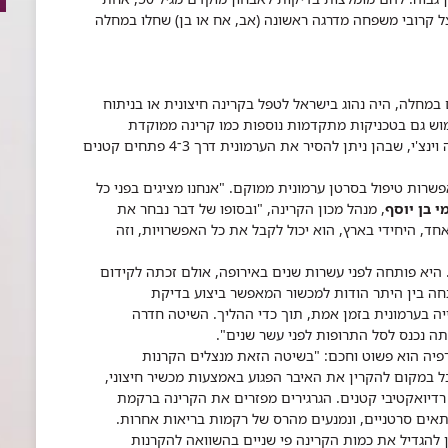
צל קרובי משפחה מדרגה ראשונה (אב, אח או בן) שחלו במחלה
במחלה, היה נהוג בישראל לטפל בקרינה חיצונית או בניתוח
וש גם בטכניקות מתקדמות נוספות כמו קרינה ממוקדת
בעוצמה משתנה, שימוש בלפרוסקופיה או ברובוט דה וינצ'י, שבהן ניתן להסיר את הערמונית דרך 3־4 פתחים קטנים
שרות טיפול בסרטן ערמונית ממוקם. "אנחנו מציגים בפני כל
י בן יוסף
, מנהל מכון הקרינה, "ובסופו של דבר נבחר את
חד, היחידי בארץ, הוא יכול לקבל את כל האפשרויות, וזה
היא פותחה לפני עשרות שנים באירופה, אולם זכתה לקידום
פתחה בין היתר הודות למכשור המאפשר ביצוע בדיקת
ה בערמונית בזמן אמת, תוך כדי ההליך. השיטה חדרה
תה נכנס לסל התרופות לפני עשר שנים".
תרפיה הוא פשוט וחכם: "בשיטה הזאת מנצלים הקרנות
ל במקום להקרין את האיבר הפגוע באמצעות מכשיר חיצוני,
וטת הערמונית 70־100 גרגירי יוד רדיואקטיבי קטנים. הגרגירים מפזרים את הקרינה ברקמת
תאים סרטניים, ונמנעים מהרס של רקמות בריאות אחרות.
ן להגדיל את כמות הקרינה פי שניים בהשוואה להקרנות