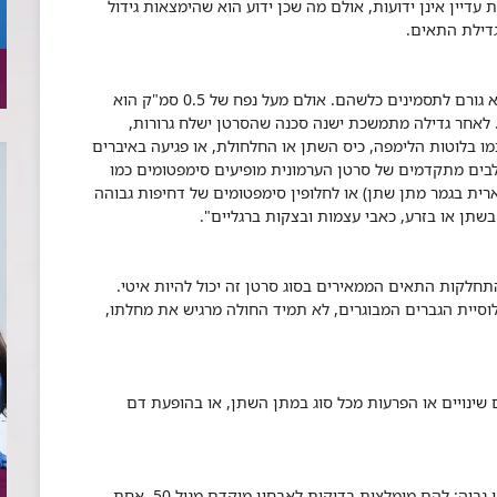
 עדיין אינן ידועות, אולם מה שכן ידוע הוא שהימצאות גידול
גדילת התאים.
"בשלבים המוקדמים, כשהגידול הסרטני קטן, הוא לא גורם לתסמינים כלשהם. אולם מעל נפח של 0.5 סמ"ק הוא
. לאחר גדילה מתמשכת ישנה סכנה שהסרטן ישלח גרורות,
 בלוטות הלימפה, כיס השתן או החלחולת, או פגיעה באיברים
לבים מתקדמים של סרטן הערמונית מופיעים סימפטומים כמו
ית בגמר מתן שתן) או לחלופין סימפטומים של דחיפות גבוהה
שתן או בזרע, כאבי עצמות ובצקות ברגליים".
לקות התאים הממאירים בסוג סרטן זה יכול להיות איטי.
לוסיית הגברים המבוגרים, לא תמיד החולה מרגיש את מחלתו,
 שינויים או הפרעות מכל סוג במתן השתן, או בהופעת דם
"ההמלצה כיום בארץ נוגעת לגברים הנמצאים בסיכון גבוה: להם מומלצות בדיקות לאבחון מוקדם מגיל 50, אחת