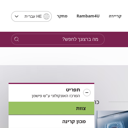
בחירת
קריירה
Rambam4U
מחקר
HE עברית
שפה
-
שים
מה
לב,
ברצונך
בבחירת
לחפש?
שפה
תועבר
לאתר
בשפה
המבוקשת
תפריט
המרכז האונקולוגי ע"ש פישמן
כתבות בתחום
צוות
מכון קרינה