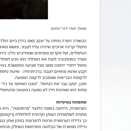
מאת: אתי דור־נחום
טיפולי קרינה ארוכים שיהיה עליו לעבור, וחשש מא
הטיפולים, ועל מקרים מסוימים שמחייבים הליך כירו
מצויד במוטיבציה לנצח את המחלה הוא הגיע למחלק
טיפול ייחודי ייחסכו ממנו סבל ופגיעה מתמשכת באיכו
וקבע שהוא מתאים לעבור ברכיתרפיה - שיטת טיפול
לרקמות הבריאות שמסביב לרקמה הפגועה.
ואכן, יעקב עבר את הטיפול. "מצבו השתפר עד כדי כ
פחות הוא שאיכות חייו לא נפגעה כתוצאה מהטיפולי
מתפתח באיטיות
הערמונית, הידועה בשמה הלועזי "פרוסטטה", היא א
מתחת לשלפוחית השתן וקדמית לחלחולת (רקטום)", מ
כך גדילת הערמונית גורמת להפרעות במתן שתן בגב
גדילה ממארת של הבלוטה מתרחשת כשחלק מהתאים ב