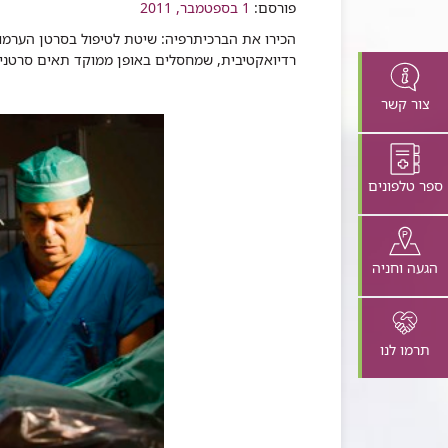
שיתוף
פורסם:
1 בספטמבר, 2011
הכירו את הברכיתרפיה: שיטת לטיפול בסרטן הערמוני
רדיואקטיבית, שמחסלים באופן ממוקד תאים סרטניים.
צור קשר
ספר טלפונים
הגעה וחניה
תרמו לנו