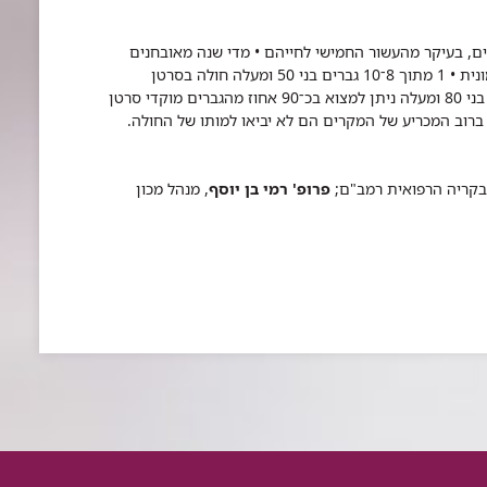
ים, בעיקר מהעשור החמישי לחייהם • מדי שנה מאובחנים
בישראל יותר מ־2,000 גברים הסובלים מגידול בערמונית • 1 מתוך 8־10 גברים בני 50 ומעלה חולה בסרטן
הערמונית • השכיחות עולה ככל שהגיל עולה • בקרב בני 80 ומעלה ניתן למצוא בכ־90 אחוז מהגברים מוקדי סרטן
 ברוב המכריע של המקרים הם לא יביאו למותו של החולה.
ת בקריה הרפואית רמב"ם;
פרופ' רמי בן יוסף
, מנהל מכון