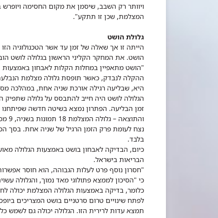
ויוותר רק השבב, שיסמן את מקום החסימה ויופרש ב
המצלמת, שכן זו תתקע".
גלולת הושט
הייתה זו אך שאלה של זמן עד אשר הטכנולוגיה הזו
הושט. את המחקר הקליני הראשון בגלולה לושט הובילו
"הושט מתאפיין במחלות הקלות לאבחון באמצעות ה
ההקלה לנבדק, כאשר תופסת גלולה מצלמת הנבלעת
היא, שבליעה רגילה אורכת שניה אחת, במהלכה מספ
הגלולה לושט היה חייב להתבסס על גלולה שתפיק הרב
זמן הבליעה. הפתרון נמצא בשיטה חדשה שפיתחנו ל
והתוצ
בלבד.
הבריאות בישראל.
"חסרון נוסף פרט לעלות הגבוהה, הוא חוסר אפשרות 
לפתח שינויים טרום סרטניים בושט המצריכים ביופס
תמצא עדות לרירית הזו. הגלולה יכולה גם לשמש כלי