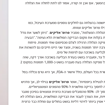
המשך. אם אכן זה קורה, אסור לנו לתת לחולה את הגלולה
 יושמה בהצלחה גם לחלקים נוספים ממערכת העיכול, כמו
 פרופ' אליקים וצוותו.
גלולה המצלמת", מסביר
פרופ' אליקים
. "ניתן לשער את גודל
 בקלות את מקום הבדיקה הפולשנית הלא נעימה"."הבעיה
יקה הגלולה הרגילה לצלם מכסימום שתי תמונות. פיתוח
ה יותר תמונות בשניה, ומצד שני היינו חייבים גם להשהות את
בליעה בשכיבה עם לגימות של מים.
אה – גלולה המצלמת 18 תמונות בשניה, 9 מכל צד, ומעברה בושט בעזרת הבליעה בשכיבה אורך דקה, שזה
נצח לעומת פרק הזמן הרגיל של שניה אחת. בסך הכל מפיקה הגלולה בעת מעברה בושט כ-1,000 תמונות במקום 2
כיום, הבדיקה לאבחון בושט באמצעות הגלולה מאושרת בכל העולם, כולל אישור ה-FDA, אך היא טרם נכללה בסל
לנטילת ביופסיות", אומר
פרופ' אליקים
בגילוי לב, אך מדגיש
כי "הסיכון לממצא פתולוגי מאד נמוך, והגלולה עשויה לחסוך בדיקה פולשנית ל-90% מהפונים הפוטנציאליים.
כלומר, בדיקה באמצעות הגלולה המצלמת יכולה לחסוך לכ- 90% מהסובלים מצרבת כרונית ונמצאים בסיכון מוגבר
יות, את הצורך לעבור את הבדיקה הפולשנית, באם הגלולה לא
 אמין ביותר לזיהוי דליות בושט בחולים עם מחלת כבד כרונית