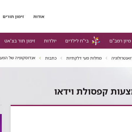
אודות
זימון תורים
מיון רמב"ם
בי"ח לילדים
יולדות
זימון תור בצ'אט
אנדוסקופיה של המעי
ואנטרולוגיה
מחלות מעי דלקתיות
כתבות
עות קפסולת וידאו