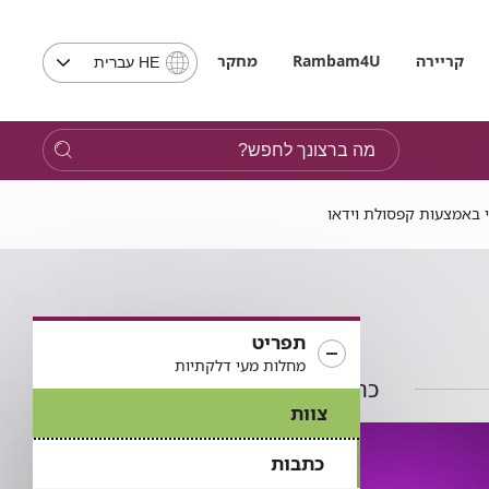
בחירת
קריירה
Rambam4U
מחקר
HE עברית
שפה
-
שים
מה
לב,
ברצונך
בבחירת
לחפש?
שפה
 באמצעות קפסולת וידאו
תועבר
לאתר
בשפה
המבוקשת
תפריט
מחלות מעי דלקתיות
כתבות בתחום
צוות
כתבות