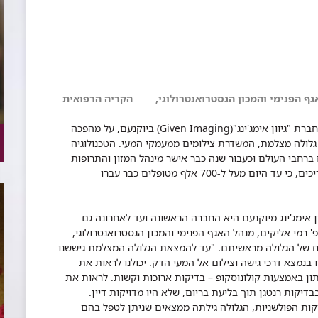
האגף הפנימי והמכון הגסטרואנטרולוגי, הקריה הרפואית
בשנת 2000, דיווח לראשונה צוות חוקרים ישראלי מחברת "גיוון אימג'ינג"(Given Imaging) ביוקנעם, על מהפכה
לולה מצלמת, המשדרת צילומים ממעמקי המעי. הטכנולוגיה
רחבי העולם וכעבור שנה כבר אישר מינהל המזון והתרופות
האמריקני (FDA) את השימוש בגלולה המצלמת. מעריכים, כי עד היום מעל ל-700 אלף מטופלים כבר עברו
 אימג'ינג מיוקנעם היא החברה הראשונה ועד לאחרונה גם
 רמי אליקים, מנהל האגף הפנימי והמכון הגסטרואנטרולוגי,
ח של הגלולה מראשיתם.
"עד להמצאת הגלולה המצלמת גיששנו
ו בנמצא דרכי גישה וצילום אל המעי הדק. יכולנו לראות את
ן באמצעות קולונוסקופ – בדיקות ארוכות וקשות. לראות את
יקות רנטגן תוך בליעת בריום, שלא היו מדויקות דיין.
ות הפולשניות, הגלולה גילתה ממצאים שניתן לטפל בהם