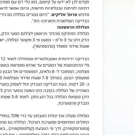
וקודם לכן לא ידעו על קיומם, כמו כלי דם עם מומים
דחיפה לפיתוח טכנולוגיות חדשות, וכיום אפשר לר
מדגיש
פרופ' אליקים
. "היום נעזרים בגלולה גם כד
הבדיקה הפולשנית והארוכה הזו".
הגלולה הראשונה
שעות שידור ומשדר (טרנסמיטור).
ה
גלי ההתכווצות של המעיים עד שהיא מופרשת באופן 
מצלמה, המחובר ל- 8 גלאים, המוצמד
כ- 20 דקות. בעת הבדיקה הנבדק יכול לעסוק בפע
היכן נמצאת
הנבדק מהמערכת.
החולים המדממים ממערכת העיכול. הגלולה גם מכו
(גסטרוסקופיה), דרך פי הטבעת (קולונוסקופיה) , ב
בעבר הגיעו למעי הדק בדרך האלימינציה – אם לא נת