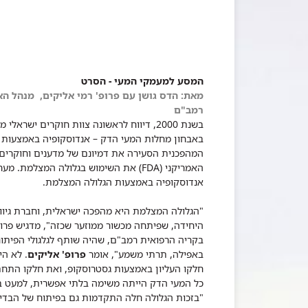
המסע למעמקי המעי - הסרט
מאת:
הדס גושן
עם
פרופ​' רמי אליקים, מנהל 
רמב"ם
באבחון מחלות המעי הדק – אנדוסקופיה באמצעות ג
המהפכנית הסעירה את דמיונם של מדענים וחוקרים ב
אנדוסקופיה באמצעות הגלולה המצלמת.
"הגלולה המצלמת היא מהפכה ישראלית, וחברת גיוון
היחידה, שפיתחה מכשור ממוזער שכזה", מדגיש פרופ'
בקריה הרפואית רמב"ם, שהיה שותף לגלגולי הפיתו
באפילה, תרתי משמע", אומר
פרופ' אליקים
. לא הי
חלקו העליון באמצעות גסטרוסקופ, ואת חלקו התחתו
כל המעי הדק הייתה משימה בלתי אפשרית, למעט בבד
"בזכות הגלולה חלה התקדמות גם בפיתוח של הבדיק