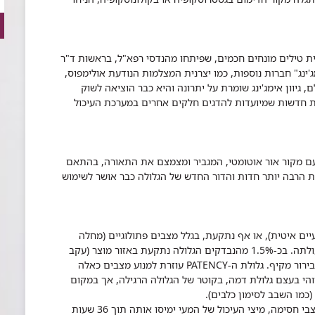
גית טילים מונחים חכמים, שפיתחו מהנדסי רפא"ל, בראשות ד"ר
מג'ינג" חברות נוספות, כמו יצרנית המצלמות הנודעת אולימפוס,
 גיוון אימג'ינג שומרת על יתרונה והיא כבר הוציאה לשוק
ות חדשות שמיועדות להדגים חלקים אחרים במערכת העיכול
 הראיה הרחבה, קרוב ל-160 מעלות, עם מקור אור אוטומטי, המגביר ומצמצם את התאורה, בהתאם
 הרבה יותר חדות והדור החדש של הגלולה כבר אושר לשימוש
ים איטית), או אף נתקעת, בגלל מצבים פתולוגיים (מחלה
שגורמת להצרות המעי), והסוללה כבר סיימה את פעולתה. בכ-1.5% מהנבדקים הגלולה נתקעת באזור מוצר (עקב
מחלה) במעי הדק, שלא היה ידוע קודם לכן, למרות בירור מקיף. גלולת ה-PATENCY עוזרת למנוע מצבים כאלה
הי בעצם גלולת דמה, בקוטר של הגלולה הרגילה, אך במקום
פרופ' אליקים: "אם גלולת ה-PATENCY נתקעת במצבי חסימה, מיצי העיכול של המעי ימיסו אותה תוך 36 שעות