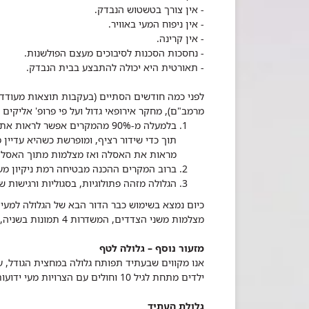
- אין צורך בטשטוש הנבדק.
- אין ניפוח המעי באוויר.
- אין קרינה.
- נחסכות הסכנות לסיבוכים מעצם הפולשנות.
- תאורטית היא יכולה להתבצע בבית הנבדק.
מרמב"ם), מחקר אירופאי גדול ועל פי פרופ' אליקים 
בלמעלה מ-90% מהמקרים אפשר לר
תוך כדי שידור רציף, ומופרשת כשהיא עדיין
מראות את האסלה ואז מצלמות מתוך האסלה א
ברוב המקרים ההכנה מבטיחה רמת ניקיון מע
הגלולה מזהה פתולוגיות, בסגוליות ורגישות של 80% בהשוואה לקולונוסקרופיה הרגי
מצלמות משני הצדדים, המשדרות 4 תמונות בשניה, וזמן שידור של 10 שעות.
מזעור נוסף – גלולה לטף
אנו מקווים שבעתיד תפותח גלולה במחצית הגודל, ע
ילדים מתחת לגיל 10 וחולים עם הצרויות מעי ידועות.
גלולת העתיד