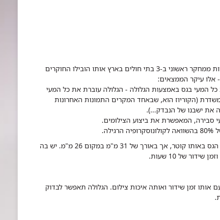
לפני כמה חודשים הסתיים (בעקבות תוצאות מעודדות ממחקר ראשוני ב-3 בתי חולים בארץ אותו הובילו החוקרים
- אלו עיקר הממצאים:
אות את כל המעי בגס באמצעות הגלולה - הגלולה עוברת את כל המעי
 משדרת (הקוריוז הוא, שבאחד המקרים התמונות האחרונות
ת ישבנו של הנבדק...).
י סבירה, המאפשרת את ביצוע הצילומים.
לה.
כיום נמצא בשימוש כבר הדור הבא של הגלולה למעי הגס באותו קוטר, אך באורך של 31 מ"מ במקום 26 מ"מ. יש בה
ם אותו זמן שידור ואותה איכות צילום. הגלולה תאפשר לבדוק