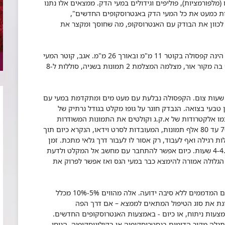
 (מלפורמציות), פוליפים וגידולים במעי הדק. ממצאים אלו נתנו
אות כמעט את כל המעי הדק באנטרוסקופים החדשים",
י לכוון את הבודק עם האנטרוסקופ, מה שחוסך ומקצר את
הגלולה הוותיקה מהדור הראשון לצילום המעי הדק, הינה קפסולה בקוטר 11 מ"מ ובאורך 26 מ"מ. אגב, קוטר המעי
הדק הינו עד 3 ס"מ – כמעט פי 3 מקוטר הגלולה. יש בה מקור אור, מצלמה המצלמת 2 תמונות בשניה, סוללות ל-8
בדיקה ידידותית ואמבולטורית ומתחילה לאחר 12 שעות צום. הקפסולה נבלעת עם מעט מים ומתקדמת במעי עם
טבעי בצואה. הנבדק חוגר על גופו מקלט בגודל נרתיק של
ים אל הבטן כמו אלקטרודות של א.ק.ג וקולטים את התמונות המשודרות
ממעמקי הבטן. במהלך 7-8 שעות שידור מצולמות 70 עד 80 אלף תמונות, המעובדות לסרט וידאו, הנקרא כיום תוך
ילות רגילה ואף לעבוד, רק אסור לו לעבור דרך גלאי מתכת. זמן
השהייה של הגלולה בקיבה הינו כשעה ובמעי הדק 4-4.5 שעות. כיום אפשר להתחבר עם מחשב אל המקלט ולדעת
 הגלולה בכל רגע נתון. לאחר 5-6 שעות הגלולה אמורה להימצא כבר במעי הגס ואז אפשר לפרוק את
הגלולה מעלה את יכולת האבחון עד כדי 70% בחולים המדממים ללא סיבה ידועה. אלה מהווים 5%-10% מכלל
ונת את סוג הטיפול המתאים לממצא – אם דרך הפה
אמצעות ניתוח, או כיום - באמצעות האנטרוסקופים החדשים.
גלה מקור הדימום בגסטרוסקופיה או בקולונוסקופיה, הניחו