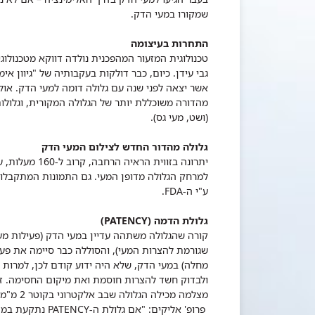
שמקורו במעי הדק.
התחרות בעיצומה
טכנולוגית המזעור המהפכנית נולדה דווקא מטכנולו
גבי עידן. כיום, כבר דולקות בעקבותיה של "גיוון אי
אשר יצאה לפני שנה עם גלולה דומה למעי הדק. אולם,
מהדורה משוכללת יותר של הגלולה המקורית, וגלול
(ושט, מעי גס).
גלולה מהדור החדש לצילום המעי הדק
יתרונה בזווית
למרחק הגלולה מדופן המעי. גם התמונות המתקבלות
ע"י ה-FDA.
גלולת הדמה (PATENCY)
קורה שהגלולה משתהה עדיין במעי הדק (פעילות מעי
ולבדוק חשד להצרות חוסמת ואת מיקום החסימה. זו
מצלמה מכילה הגלולה שבב אלקטרוני בקוטר 2 מ"מ (כמו השבב לסימון כלבים).