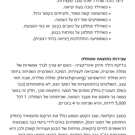
כיצד נזהה שהילד שלנו סובל מעצירות:
» כשהילד בוכה בעת יציאה.
» כשהצואה קשה מאוד, ולעיתים בקוטר גדול.
» כשמופיעים פסי דם על הצואה.
» כשהילד מתלונן על כאבים בבטן
או בפי הטבעת.
» כשהילד מתלונן על נפיחות בבטן.
» כשמופיעה התלכלכות (יציאה
בלתי רצונית).
עצירות כתוצאה ממחלה
בדיקת הילד תיתן אינדיקציה - האם יש צורך לברר אפשרות של
מחלה אורגנית, שהביאה לעצירות. הסיבה האורגנית השכיחה ביותר
היא מחלת 'הירשפרונג' (Hirschprung). מחלה מולדת, שבה תאי
עצב, השולטים בהתכווצויות של המעי הגס, לא מתפתחים (כבר
בשלב העוברי) בחלק מסוים של המעי. כתוצאה מכך, חלק זה במעי
נעשה צר וחוסם את מעבר הצואה. שכיחותה של המחלה: 1 לכל
5,000 לידות, והיא שכיחה פי 4 בזכרים.
במצב הקלאסי, שבו הקטע הנפגע כולל את הרקטו-סיגמואיד (החלק
התחתון של המעי הגס), התסמינים באים לידי ביטוי כבר בשבועות
הראשונים לחיים (הקאות, נפיחות של הבטן ועצירות קשה) ולכן היא
מאובחנת בד"כ כבר בגיל הינקות. כאשר הקטע הפגוע הינו קצר