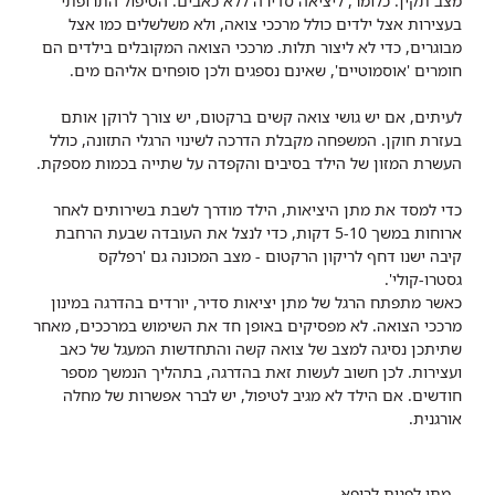
מצב תקין. כלומר, ליציאה סדירה ללא כאבים. הטיפול התרופתי
בעצירות אצל ילדים כולל מרככי צואה, ולא משלשלים כמו אצל
מבוגרים, כדי לא ליצור תלות. מרככי הצואה המקובלים בילדים הם
חומרים 'אוסמוטיים', שאינם נספגים ולכן סופחים אליהם מים.
לעיתים, אם יש גושי צואה קשים ברקטום, יש צורך לרוקן אותם
בעזרת חוקן. המשפחה מקבלת הדרכה לשינוי הרגלי התזונה, כולל
העשרת המזון של הילד בסיבים והקפדה על שתייה בכמות מספקת.
כדי למסד את מתן היציאות, הילד מודרך לשבת בשירותים לאחר
ארוחות במשך 5-10 דקות, כדי לנצל את העובדה שבעת הרחבת
קיבה ישנו דחף לריקון הרקטום - מצב המכונה גם 'רפלקס
גסטרו-קולי'.
כאשר מתפתח הרגל של מתן יציאות סדיר, יורדים בהדרגה במינון
מרככי הצואה. לא מפסיקים באופן חד את השימוש במרככים, מאחר
שתיתכן נסיגה למצב של צואה קשה והתחדשות המעגל של כאב
ועצירות. לכן חשוב לעשות זאת בהדרגה, בתהליך הנמשך מספר
חודשים. אם הילד לא מגיב לטיפול, יש לברר אפשרות של מחלה
אורגנית.
מתי לפנות לרופא