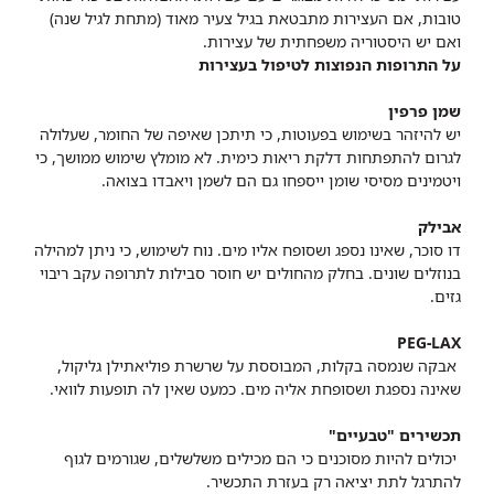
טובות, אם העצירות מתבטאת בגיל צעיר מאוד (מתחת לגיל שנה)
ואם יש היסטוריה משפחתית של עצירות.
על התרופות הנפוצות לטיפול בעצירות
שמן פרפין
יש להיזהר בשימוש בפעוטות, כי תיתכן שאיפה של החומר, שעלולה
לגרום להתפתחות דלקת ריאות כימית. לא מומלץ שימוש ממושך, כי
ויטמינים מסיסי שומן ייספחו גם הם לשמן ויאבדו בצואה.
אבילק
דו סוכר, שאינו נספג ושסופח אליו מים. נוח לשימוש, כי ניתן למהילה
בנוזלים שונים. בחלק מהחולים יש חוסר סבילות לתרופה עקב ריבוי
גזים.
PEG-LAX
אבקה שנמסה בקלות, המבוססת על שרשרת פוליאתילן גליקול,
שאינה נספגת ושסופחת אליה מים. כמעט שאין לה תופעות לוואי.
תכשירים "טבעיים"
יכולים להיות מסוכנים כי הם מכילים משלשלים, שגורמים לגוף
להתרגל לתת יציאה רק בעזרת התכשיר.