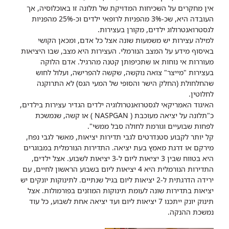
אין מחקרים על השכיחות המדויקת של תלונה זו באוכלוסיה, אך
העובדה היא, שכ-3% מהפניות לרופאי ילדים
וכ-25% מהפניות
לגסטרואנטרולוג ילדים, מקורן בעצירות.
למילה עצירות יש משמעות שונה אצל כל אדם, ומכאן הקושי
באיסוף מידע על המצב הנורמלי. העצירות היא מצב, שבו היציאות
מעוררות אי נוחות או שתכיפותן קטנה מהרגיל. אדם הלוקה
בעצירות "מייצר" צואה נוקשה, שקשה להפרישה, ועלול לחוש
שהחלחולת (החלק הישר והסופי של המעי הגס) לא התרוקנה
לחלוטין.
האיגוד האמריקאי לגסטרואנטרולוגיה ילדים
הגדיר עצירות בילדים,
כ"תלונה על יציאה מעוכבת ( NASPGAN ) או קשה, שנמשכת
לפחות שבועיים וגורמת לחולה סבל ממשי".
קל יותר לקבוע סטנדרטים לגבי תדירות יציאות, מאשר לגבי נפח,
מירקם או דרגת מאמץ בעת יציאה. התדירות הנורמלית במבוגרים
היא בטווח שבין 3 יציאות ליום ל-3 יציאות לשבוע. אצל ילדים,
התדירות הנורמלית היא 4 יציאות ליום בשבוע הראשון לחיים, עם
ירידה הדרגתית ל-2 יציאות ליום בגיל שנתיים. לתינוקות יונקים יש
יציאות בתדירות שונה לעומת תינוקות המוזנים בפורמולות. אצל
תינוק יונק ייתכנו 7 יציאות ליום ועד יציאה אחת לשבוע, כל עוד
נמשכת ההנקה.