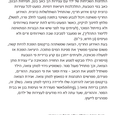
התלונות השכיחות של ילד עם עצירות הן: כאב בטן, תפיחות הבטן,
כאב בפי הטבעת, התלכלכות ויציאות דמיות. כמעט לכל עצירות
כרונית קדם אירוע חריף, שהתחיל השתלשלות כרונית. האירוע
החריף משתנה ויכול לנבוע משינוי בתזונה (מעבר לחלב פרה, למשל),
מלחץ לחינוך לניקיון, כאשר הפעוט נדרש לתת יציאות בשירותים
ולא בחיתול המוכר, (לעיתים עוד לפני שיש את הבגרות המתאימה
ללימוד התהליך), או ממעבר לסביבה שבה השירותים זרים ולא
נעימים (גן חדש, בי"ס).
בעת האירוע החריף, הצואה שמשתהה ברקטום הופכת להיות קשה,
משום שהגוף ממשיך את ספיגת המים מתוכה. היציאה הופכת אז
לפעולה מכאיבה, ולעיתים ייתכן גם קרע ברירית פי הטבעת
(פיסורה). הילד מבקש למנוע את החוויה המכאיבה ע"י עצירת מתן
הצואה, וכך מתחיל מעגל סגור. כשמופיע גירוי למתן צואה, הילד
משתדל למנוע את הכאב – צורח וסוגר את פי הטבעת. ההורים,
מצידם, מפרשים התנהגות זו כמאמץ למתן צואה. אגירת הצואה
ברקטום מביאה להרחבה שלו ולירידה בדחף למתן צואה. בשלב זה,
תתכן בריחת צואה (
,(Soiling
אשר מעוררת אי נעימות בגן או בבית
הספר. וההורים, שעד עתה לא היו מודעים לעצירות של ילדם,
ממהרים לייעוץ.