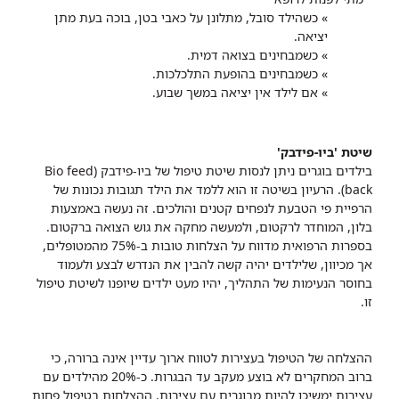
» כשהילד סובל, מתלונן על כאבי
בטן, בוכה בעת מתן
יציאה.
» כשמבחינים בצואה דמית.
» כשמבחינים בהופעת התלכלכות.
» אם לילד אין יציאה במשך
שבוע.
שיטת 'ביו-פידבק'
בילדים בוגרים ניתן לנסות שיטת טיפול של ביו-פידבק (Bio feed
back). הרעיון בשיטה זו הוא ללמד את הילד תגובות נכונות של
הרפיית פי הטבעת לנפחים קטנים והולכים. זה נעשה באמצעות
בלון, המוחדר לרקטום, ולמעשה מחקה את גוש הצואה ברקטום.
בספרות הרפואית מדווח על הצלחות טובות ב-75% מהמטופלים,
אך מכיוון, שלילדים יהיה קשה להבין את הנדרש לבצע ולעמוד
בחוסר הנעימות של התהליך, יהיו מעט ילדים שיופנו לשיטת טיפול
זו.
ההצלחה של הטיפול בעצירות לטווח ארוך עדיין אינה ברורה, כי
ברוב המחקרים לא בוצע מעקב עד הבגרות. כ-20% מהילדים עם
עצירות ימשיכו להיות מבוגרים עם עצירות. ההצלחות בטיפול פחות