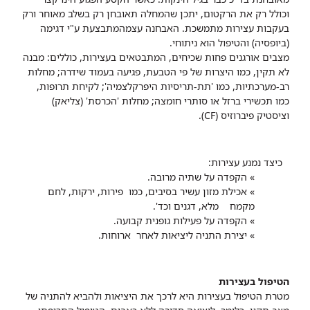
וכולל רק את הרקטום, יתכן שהמחלה תאובחן רק בשלב מאוחר ורק
בעקבות עצירות מתמשכת. האבחנה עצמהמתבצעת ע"י דגימה
(ביופסיה) והטיפול הוא ניתוחי.
מצבים אורגנים פחות שכיחים, המתבטאים בעצירות, כוללים: מבנה
לא תקין, כמו היצרות של פי הטבעת, פגיעה בעמוד שידרה; מחלות
רב-מערכתיות, כמו 'תת-תריסיות היפרקלצמיה'; לקיחת תרופות,
כמו תכשירי ברזל או סותרי חומצה; מחלות 'הכרסת' (צליאק)
וציסטיק פיברוזיס (
CF
).
כיצד נמנע עצירות:
» הקפדה על שתיה מרובה.
» אכילת מזון עשיר בסיבים, כמו
פירות, ירקות, לחם
מקמח
מלא, דגנים וכד'.
» הקפדה על פעילות גופנית
קבועה.
» יצירת התניה ליציאות לאחר
ארוחות.
הטיפול בעצירות
מטרת הטיפול בעצירות היא לרכך את היציאות ולהביא להתניה של