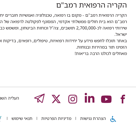
הקריה הרפואית רמב"ם
הקריה הרפואית רמב"ם - מקום בו רפואה, טכנולוגיה ואנושיות חוברים יח
ישראל.
באתר תוכלו לחפש מידע על יחידות רפואיות, טיפולים, רופאים, בדיקות
הזמינו תור במהירות ובנוחות.
מאחלים לכולנו הרבה בריאות!
לעמוד
לעמוד
לעמוד
לעמוד
לעמוד
EGRAM
העליה השנייה 8,
של
של
של
של
של
הצהרת נגישות
מדיניות הפרטיות
תנאי שימוש