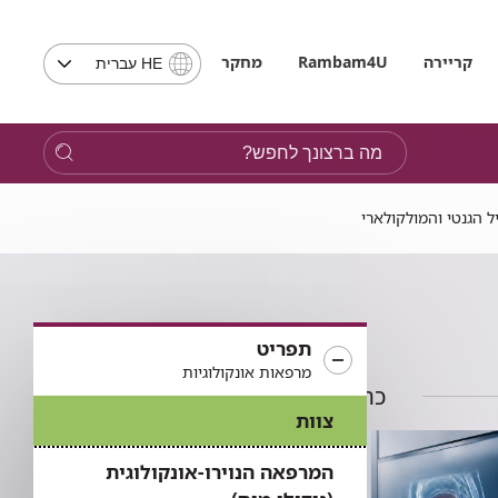
בחירת
קריירה
Rambam4U
מחקר
HE עברית
שפה
-
שים
מה
לב,
ברצונך
בבחירת
לחפש?
שפה
 הגנטי והמולקולארי
תועבר
לאתר
בשפה
המבוקשת
תפריט
מרפאות אונקולוגיות
כתבות בתחום
צוות
המרפאה הנוירו-אונקולוגית