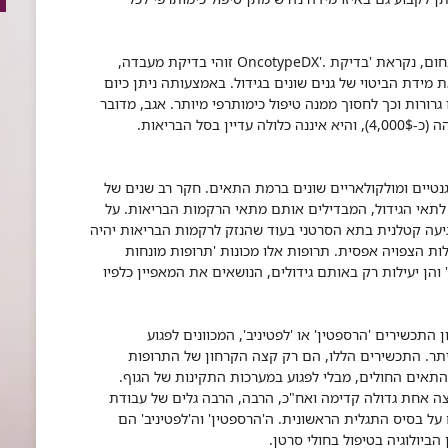
ום, נקראת 'בדיקת
.'OncotypeDX
זוהי בדיקת מעבדה,
 מידת הביטוי של גנים שונים בגידול. באמצעותה ניתן כיום
רורות וכך לחסוך ממנה טיפול כימותרפי מיותר. אגב, מדובר
 הבריאות.
נטיים ומולקולאריים שונים ברמת התאים. חקר רב שנים של
ם לתאי הגידול, המבדילים אותם מתאי הרקמות הבריאות. על
פגיעה קטלנית בתא הסרטני בעוד שהנזק לרקמות הבריאות יהיה
לות הצפויה אפסית. תרופות אלו מכונות 'תרופות מונחות
ת' והן יעילות רק באותם גידולים, הנושאים את המאפיין כלפיו
 התכשירים 'הרספטין' או 'לפטיניב', המכוונים לפגוע
יתר. התכשירים הללו, הם רק קצה הקרחון של התרופות
תאים החולים, מבלי לפגוע במערכות התקינות של הגוף.
ה אחת גדולה קדימה ואח"כ, הרבה, הרבה גלים של עבודת
ל בסיס התגלית הראשונית. ה'הרספטין' וה'לפטיניב' הם
יולוגיה בטיפול בחולי סרטן.