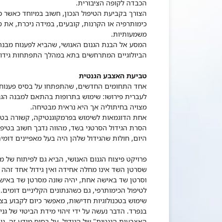
הכבדה לקופה הציבורית.
הצורך בקביעת הטיפול הנכון, חשוב במיוחד כאשר מ
כימותרפיה או הקרנות, קובעים, במידה ניכרת, את סי
משמעותיות.
המסע אל הבנת הגנום האנושי, שהביא לפענוח מבנה
הביולוגיים המתרחשים בתא במהלך התפתחות גידו
טביעת האצבע הגנטית
אחד התחומים החדשים, שהתפתחו על בסיס פענוח הצ
לעברית פירושו: שימוש בתרופות בהתאם למבנה הגנטי
מצויה בחיתוליה אך היא נראית מבטיחה.
אחת הדוגמאות לשימוש בפרמקוגנטיקה, קשורה בטיפ
הסרת הגידול הסרטני בשד, מהווה נדבך חשוב בטיפו
היום, חולות שהגידול שלהן היה בעל מאפיינים דומים
פרויקט פיצוח הגנום האנושי, הביא גם לפיתוח של מג
שסרטן השד אינו מחלה אחידה ואין גידול אחד זהה למ
וסרטן שד באישה אחת, יהיה שונה מסרטן שד באישה 
לטיפול הכימותרפי, גם כשהנתונים הקליניים דומים.
שימוש בטכנולוגיות חדישות, מאפשר כיום לקבוע בצו
בנפרד. הדבר נעשה על ידי זיהוי מידת הביטוי של גני
האצבעות הגנטית" של הגידול. על בסיס מידע זה, נית