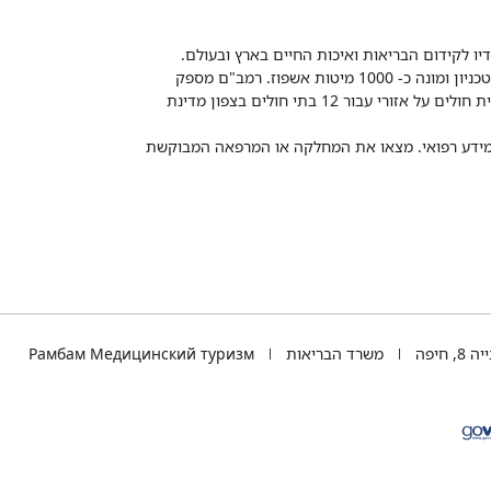
דיו לקידום הבריאות ואיכות החיים בארץ ובעולם.
רמב"ם הוא בית חולים ממשלתי אקדמי, המסונף לפקולטה לרפואה של הטכניון ומונה כ- 1000 מיטות אשפוז. רמב"ם מספק
שירותי רפואה לכ-2,700,000 תושבים, צה"ל וכוחות הביטחון, ומשמש כבית חולים על אזורי עבור 12 בתי חולים בצפון מדינת
 ומידע רפואי. מצאו את המחלקה או המרפאה המבוקשת
TEL
 חיפה
משרד הבריאות
Рамбам Медицинский туризм