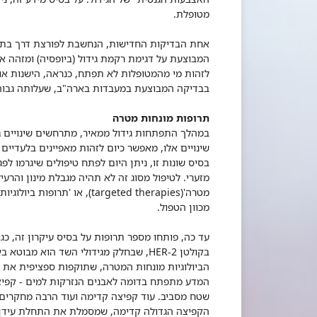
מטופלת.
אחת הבדיקות החדישות, הנחשבת לפורצת דרך בתח
המבוצעת על דגימת רקמת גידול (ביופסיה) ומזהה את
לזהות מי מהמטופלות לא תפתח, כנראה, הישנות או ג
בבדיקה המבוצעת במעבדות בארה"ב, שעלותה גבוהה (כ-4,000$), והיא איננה כלולה עדיין בסל
תרופות מונחות מטרה
במהלך התפתחות גידול ממאיר, מתרחשים שינויים ג
שינויים אלו, מאפשר כיום לזהות מאפיינים בלעדיי
בסיס שונות זו, ניתן היום לפתח טיפולים שיגרמו ל
מזערי. לטיפול מסוג זה לא תהיה מגבלת מינון והרעי
מטרה'
(targeted therapies)
, או 'תרופות ביולוגיו
מכוון הטפול.
עד כה, פותחו מספר תרופות על בסיס עיקרון זה, כגון
בקולטן
HER-2
, שבחלק מגידולי השד הוא מבוטא ב
הביולוגיות מונחות המטרה, שתוקפות ספציפית את ה
המדע מתפתח בדומה לאבנים הנזרקות למים - קפיצ
שטח מסביב. עוד קפיצה קדימה ועוד הרבה מחקרים ע
הקפיצה הגדולה קדימה, שמסמלת את התחלת עידן הב