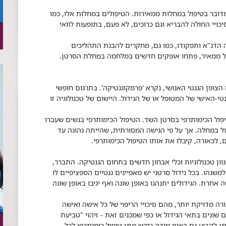
דובר בטיפול במחלות ממאירות. הטיפולים במחלות אלו, כמו
כויי החולה להבריא וגם כרוכים, לא פעם, בתופעות לוואי
 הדנ"א ותפקודו, כמו גם, מחקרים להבנת התהליכים
ל ממאיר, פתחו אופקים חדשים במלחמה במחלת הסרטן.
ופן הגנטי האנושי, נקרא 'פרמקוגנטיקה'. בתרגום חופשי
-האישי של המטופל או של הגידול. היישום של טכנולוגיה זו
ול הכימותרפי בסרטן השד. הטיפול הכימותרפי בנשים שעברו
ל במחלה. אך על פי הגישה המסורתית, שהייתה נהוגה עד
, לכאורה, קיבלו את אותו הטיפול הכימותרפי.
וון טכנולוגיות וכלי אבחון חדשים בתחום הגנטיקה. התברר,
שנהו. בכל גידול סרטני יש מאפיינים גנטיים הספציפיים לו
אחרת. הגידולים יתנהגו באופן
שונה ואף יגיבו באופן שונה
רה מדויקת יותר, מהם סיכויי הריפוי של כל אישה ואישה
ם שונים בתאי הגידול או כפי שמכנים זאת - זיהוי "טביעת
ן לקבוע גם באיזו מידה נדרש מתן טיפול כימותרפי לכל