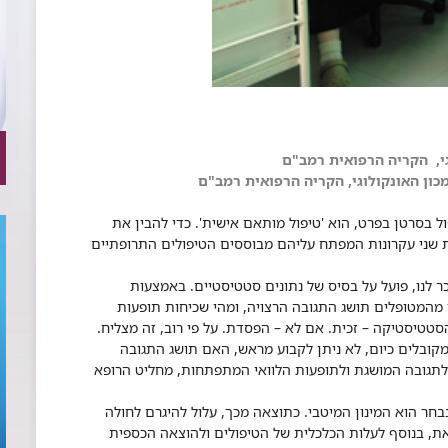
וגי, הקריה הרפואית רמב"ם
ן האונקולו​גי,
הקריה הרפואית רמב"ם
ל בסרטן בפרט, הוא 'טיפול מותאם אישית'. כדי להבין את
את שני עקרונות המפתח עליהם מבוססים הטיפולים התרופתיים
 לנו, פועל על בסיס של נתונים סטטיסטיים. באמצעות
ז מהמטופלים תושג התגובה הרצויה, ומהי שכיחות תופעות
סטטיסטיקה – זכית. אם לא – הפסדת. על פי רוב, זה מצליח.
מקובלים כיום, לא ניתן לקבוע מראש, האם תושג התגובה
לתגובה המושגת ולתופעות הלוואי המתפתחות, מחליט הרופא
חר הוא המינון המיטבי. כתוצאה מכך, עלול להיגרם לחולה
זאת, בנוסף לעלות הכלכלית של הטיפולים ולהוצאה הכספית