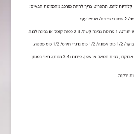
(4-6 מנות): 1 כף חומוס או טחינה/ 1/4 אבוקדו, כפית חמאה או שמן. פירות (3-4 מנות): רצוי במגוון