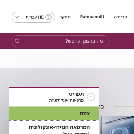
בחירת
קריירה
Rambam4U
מחקר
HE עברית
שפה
-
שים
מה
לב,
ברצונך
בבחירת
לחפש?
שפה
תועבר
לאתר
בשפה
המבוקשת
תפריט
מרפאות אונקולוגיות
כתבות בתחום
צוות
המרפאה הנוירו-אונקולוגית