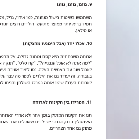
9. גוונו, גוונו, גוונו
השתמשו בשיטות בישול מגוונות, כמו אידוי, גריל, צל
תמיד בריא יותר ממוצר מתועש. הילדים רוצים יוגור
או סילאן.
10. אכלו יחד (אבל הימנעו מהצקות)
ארוחה משפחתית היא קסם ומתנה גדולה. אל תהפכו 
"למה אתה לא אוכל עגבנייה?", "קח סלט", "תנקה את
לאכול שוב עם האנשים האלה. נסו ליצור אווירה נ
בעבודה. זה יעודד גם את הילדים לספר מה עבר על
לארוחת הערב? שימו אותה במרכז השולחן והניחו לצ
11. הפרידו בין הקינוח לארוחה
תנו את הקינוח המתוק בזמן אחר ולא אחרי הארוחה
האינסולין בדם, וגם כי יש ילדים שאוכלים את הארוח
מתוק גם אחר הצהריים.