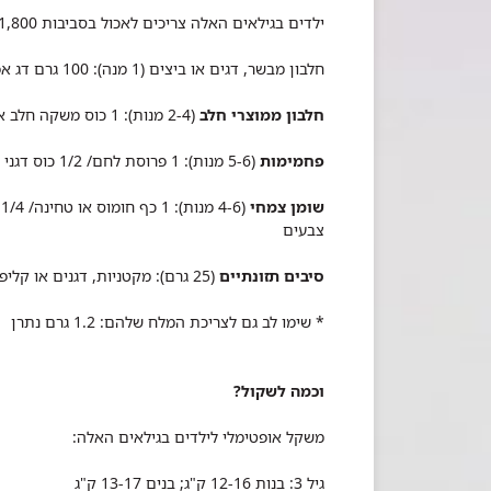
ילדים בגילאים האלה צריכים לאכול בסביבות 1,800 קלוריות ליום. התפריט צריך להיות מורכב מהמזונות הבאים:
חלבון מבשר, דגים או ביצים (1 מנה): 100 גרם דג אפוי/ 2 שיפודי פרגית/ שניצל עוף.
חלבון ממוצרי חלב
(2-4 מנות): 1 כוס משקה חלב או יוגורט/ 1 פרוסת גבינה קשה/ 2-3 כפות קוטג' או גבינה לבנה.
פחמימות
(5-6 מנות): 1 פרוסת לחם/ 1/2 כוס דגני בוקר/ 1/2 כוס אפונה/ 1/2 כוס גרגרי תירס/ 1/2 כוס פסטה.
שומן צמחי
צבעים
סיבים תזונתיים
(25 גרם): מקטניות, דגנים או קליפות ירקות
* שימו לב גם לצריכת המלח שלהם: 1.2 גרם נתרן
וכמה לשקול?
משקל אופטימלי לילדים בגילאים האלה:
גיל 3: בנות 12-16 ק"ג; בנים 13-17 ק"ג