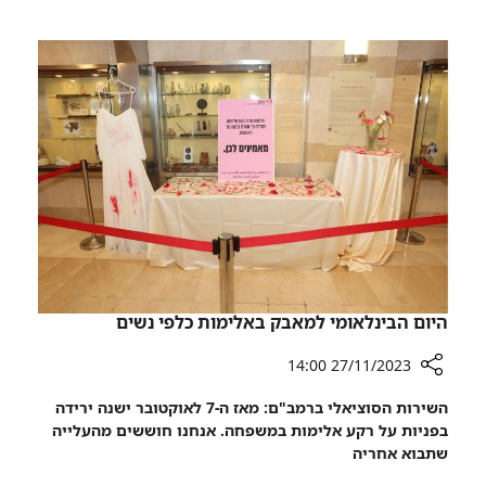
בעבודה:
וגם
הצילה
משרתת
חיים
במילואים
בבית
החולים
שבו
היא
גם
עובדת
וגם
משרתת
במילואים
היום הבינלאומי למאבק באלימות כלפי נשים
27/11/2023 14:00
רכיב
השירות הסוציאלי ברמב"ם: מאז ה-7 לאוקטובר ישנה ירידה
שיתוף
בפניות על רקע אלימות במשפחה. אנחנו חוששים מהעלייה
היום
שתבוא אחריה
הבינלאומי