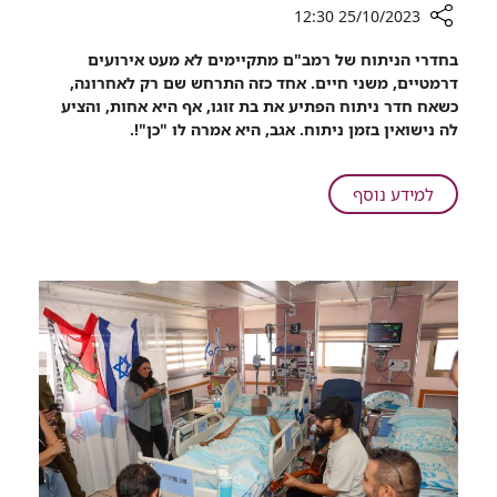
25/10/2023 12:30
רכיב
בחדרי הניתוח של רמב"ם מתקיימים לא מעט אירועים
שיתוף
דרמטיים, משני חיים. אחד כזה התרחש שם רק לאחרונה,
אהבה
כשאח חדר ניתוח הפתיע את בת זוגו, אף היא אחות, והציע
בימי
לה נישואין בזמן ניתוח. אגב, היא אמרה לו "כן"!.
מלחמה:
הצעת
נישואין
על
למידע נוסף
בחדר
אהבה
הניתוח
בימי
של
מלחמה:
רמב"ם
הצעת
נישואין
בחדר
הניתוח
של
רמב"ם