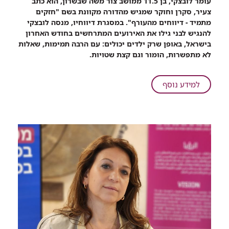
עומר לובצקי, בן 11.5 ממושב צור משה שבשרון, הוא כתב
שיתוף
צעיר, סקרן וחוקר שמגיש מהדורה מקוונת בשם "חזקים
בגובה
מתמיד - דיווחים מהעורף". במסגרת דיווחיו, מנסה לובצקי
העיניים:
להנגיש לבני גילו את האירועים המתרחשים בחודש האחרון
תכירו
בישראל, באופן שרק ילדים יכולים: עם הרבה תמימות, שאלות
את
לא מתפשרות, הומור וגם קצת שטויות.
הכתב
הצעיר
שמסביר
על
למידע נוסף
לילדים
בגובה
על
העיניים:
המלחמה
תכירו
בצפון
את
הכתב
הצעיר
שמסביר
לילדים
על
המלחמה
בצפון