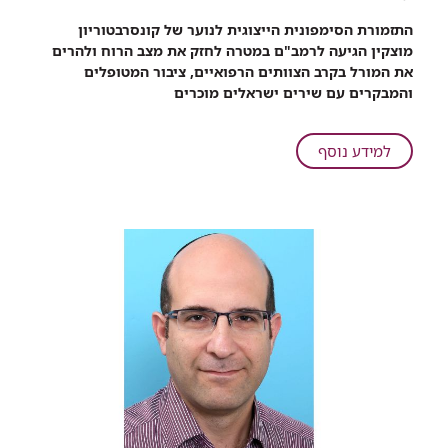
רכיב
התזמורת הסימפונית הייצוגית לנוער של קונסרבטוריון
שיתוף
מוצקין הגיעה לרמב"ם במטרה לחזק את מצב הרוח ולהרים
ממוצקין
את המורל בקרב הצוותים הרפואיים, ציבור המטופלים
באהבה:
והמבקרים עם שירים ישראלים מוכרים
כשתזמורת
כלי
נשיפה
על
למידע נוסף
והקשה
ממוצקין
מרימה
באהבה:
את
כשתזמורת
הקהל
כלי
ועושה
נשיפה
שמח
והקשה
מרימה
את
הקהל
ועושה
שמח