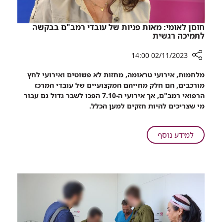
חוסן לאומי: מאות פניות של עובדי רמב"ם בבקשה
לתמיכה רגשית
02/11/2023 14:00
רכיב
מלחמות, אירועי טראומה, מחזות לא פשוטים ואירועי לחץ
שיתוף
מורכבים, הם חלק מחייהם המקצועיים של עובדי המרכז
חוסן
הרפואי רמב"ם, אך אירועי ה-7.10 הפכו לשבר גדול גם עבור
לאומי:
מי שצריכים להיות חזקים למען הכלל.
מאות
פניות
של
על
למידע נוסף
עובדי
חוסן
רמב"ם
לאומי:
בבקשה
מאות
לתמיכה
פניות
רגשית
של
עובדי
רמב"ם
בבקשה