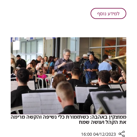
שבועות
של
על
למידע נוסף
טיפול
מרגש:
ברמב"ם,
אחרי
החיילת
חמישה
שנפצעה
שבועות
קשה,
של
השתחררה
טיפול
לשיקום
ברמב"ם,
החיילת
שנפצעה
קשה,
השתחררה
לשיקום
ממוצקין באהבה: כשתזמורת כלי נשיפה והקשה מרימה
את הקהל ועושה שמח
04/12/2023 16:00