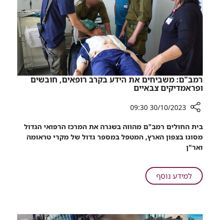
לתמיכה
רגשית
רמב"ם: משביחים את הידע בקרב רופאים, חובשים
ופראמדיקים צבאיים
30/10/2023 09:30
רכיב
בית החולים רמב"ם מהווה בשגרה את המרכז הרפואי הגדול
שיתוף
מסוגו בצפון הארץ, המטפל במספר גדול של מקרי טראומה
רמב"ם:
ואר"ן
משביחים
את
הידע
על
למידע נוסף
בקרב
רמב"ם:
רופאים,
משביחים
חובשים
את
ופראמדיקים
הידע