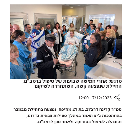
ו)בלבן:
אחות
לינה
מרפאת
פרמוט,
פרסונל
בת
ברמב"ם,
46
צבעה
מחיפה,
את
אחות
הביטוי
מרפאת
"אחות
פרסונל
בלבן"
ברמב"ם,
בצבעים
צבעה
אחרים
את
לגמרי.
הביטוי
מרגש: אחרי חמישה שבועות של טיפול ברמב"ם,
"אחות
החיילת שנפצעה קשה, השתחררה לשיקום
בלבן"
17/12/2023 12:00
בצבעים
אחרים
רכיב
סמ"ר קרינה דרצ'וב, בת 21 מחיפה, נפצעה בתחילת נובמבר
לגמרי.
שיתוף
בהתהפכות ג'יפ האמר במהלך פעילות צבאית בדרום,
מרגש:
והובהלה לטיפול בסורוקה ולאחר מכן לרמב"ם.
אחרי
חמישה