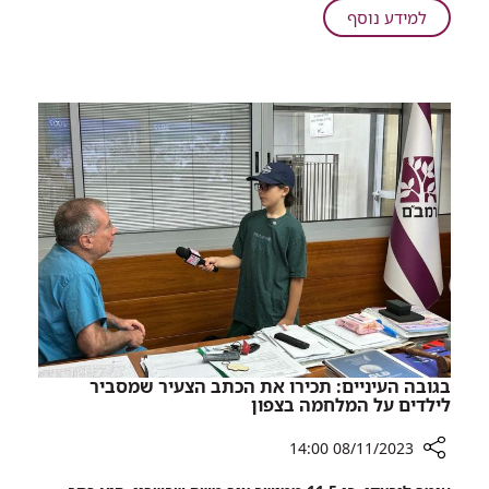
רמב"ם
על
למידע נוסף
ממשיכים
מלחמת
לשפר
"חרבות
מיגון.
ברזל":
רמב"ם
ממשיכים
לשפר
מיגון.
בגובה העיניים: תכירו את הכתב הצעיר שמסביר
לילדים על המלחמה בצפון
08/11/2023 14:00
רכיב