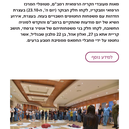
רכיב
מאות מעובדי הקריה הרפואית רמב"ם, מטופלי המרכז
שיתוף
הרפואי ומבקריו, לקחו חלק הבוקר (יום ה', ה-23.10) בעצרת
משפחות
הזדהות עם משפחות החטופים השבויים בעזה. בעצרת, אירוע
חטופים
השיא של יום מודעות שהתקיים ברמב"ם והוקדש לסוגיה
בעצרת
החשובה, לקחו חלק בני משפחותיהם של אופיר צרפתי, תושב
תמיכה
קריית אתא בן 27, ואלון אהל, בן 22 מלבון שבגליל, אשר
ברמב"ם:
נחטפו על ידי מחבלי החמאס ממסיבת הטבע ברעים.
אל
תתרגלו
לראות
על
למידע נוסף
את
משפחות
התמונות
חטופים
שלהם
בעצרת
מקשטים
תמיכה
את
ברמב"ם:
הרחובות!
אל
תתרגלו
לראות
את
התמונות
שלהם