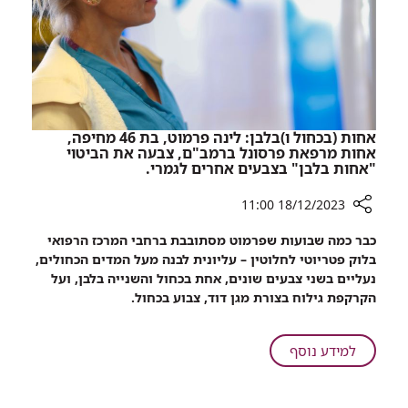
אחות (בכחול ו)בלבן: לינה פרמוט, בת 46 מחיפה,
אחות מרפאת פרסונל ברמב"ם, צבעה את הביטוי
"אחות בלבן" בצבעים אחרים לגמרי.
18/12/2023 11:00
רכיב
כבר כמה שבועות שפרמוט מסתובבת ברחבי המרכז הרפואי
שיתוף
בלוק פטריוטי לחלוטין – עליונית לבנה מעל המדים הכחולים,
אחות
נעליים בשני צבעים שונים, אחת בכחול והשנייה בלבן, ועל
(בכחול
הקרקפת גילוח בצורת מגן דוד, צבוע בכחול.
ו)בלבן:
לינה
פרמוט,
על
למידע נוסף
בת
אחות
46
(בכחול
מחיפה,