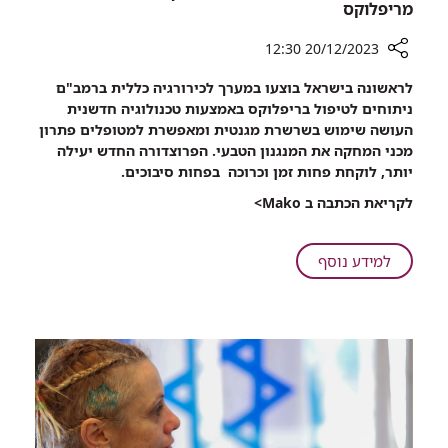
מריפלוקס
20/12/2023 12:30
רכיב
לראשונה בישראל בוצעו במערך לכירורגיה כללית ברמב"ם
שיתוף
ניתוחים לטיפול בריפלוקס באמצעות טכנולוגיה חדשנית
השרשרת
העושה שימוש בשרשרת מגנטית ומאפשרת למטופלים פתרון
המגנטית
מכני המחקה את המנגנון הטבעי. הפרוצדורה החדש יעילה
שנותנת
יותר, לוקחת פחות זמן וכרוכה בפחות סיבוכים.
פיתרון
לקריאת הכתבה ב Mako>
לסובלים
כרונית
מריפלוקס
על
למידע נוסף
השרשרת
המגנטית
שנותנת
פיתרון
לסובלים
כרונית
מריפלוקס