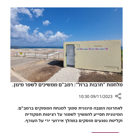
קיים
אחות:
עצרת
צוות
הזדהות
הסיעוד
למען
של
האחות
רמב"ם
החטופה
קיים
נילי
עצרת
מרגלית
הזדהות
למען
האחות
החטופה
נילי
מרגלית
מלחמת "חרבות ברזל": רמב"ם ממשיכים לשפר מיגון.
09/11/2023 10:30
רכיב
לאחרונה הוצבה מיגונית סמוך למנחת המסוקים ברמב"ם.
שיתוף
המיגונית תסייע להמשיך לשמור על רציפות תפקודית
מלחמת
וקליטת נפגעים מוסקים במהלך אירועי ירי על העורף.
"חרבות
ברזל":