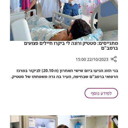
אוהב.
הפצועים
קטורזה
בא
להצחיק
את
הפצועים
מתגייסים: סטטיק ורונה לי ביקרו חיילים פצועים
ברמב"ם
22/10/2023 15:00
רכיב
בני הזוג הגיעו ביום שישי האחרון (ה-20.10) לביקור במרכז
שיתוף
הרפואי ברמב"ם שבחיפה, העיר בה גרה משפחתו של סטטיק.
מתגייסים:
סטטיק
ורונה
על
למידע נוסף
לי
מתגייסים:
ביקרו
סטטיק
חיילים
ורונה
פצועים
לי
ברמב"ם
ביקרו