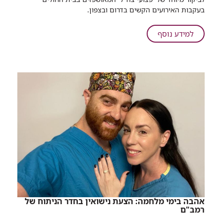
מאוד
דוברות
בילדים.
בעקבות האירועים הקשים בדרום ובצפון.
מהיום
רמב"ם:
יום
תותח
של
על
למידע נוסף
גם
טיפול
דוברות
מחוץ
בילדים.
רמב"ם:
למגרש.
תותח
גם
מחוץ
למגרש.
אהבה בימי מלחמה: הצעת נישואין בחדר הניתוח של
רמב"ם