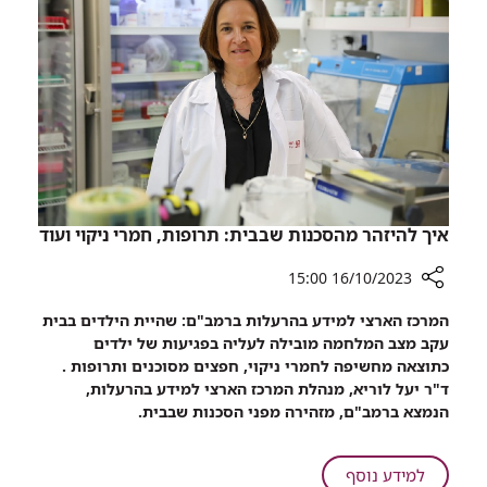
חיילים
פצועים
ברמב"ם
איך להיזהר מהסכנות שבבית: תרופות, חמרי ניקוי ועוד
16/10/2023 15:00
רכיב
המרכז הארצי למידע בהרעלות ברמב"ם: שהיית הילדים בבית
שיתוף
עקב מצב המלחמה מובילה לעליה בפגיעות של ילדים
איך
כתוצאה מחשיפה לחמרי ניקוי, חפצים מסוכנים ותרופות .
להיזהר
ד"ר יעל לוריא, מנהלת המרכז הארצי למידע בהרעלות,
מהסכנות
הנמצא
ברמב"ם, מזהירה מפני הסכנות שבבית.
שבבית:
תרופות,
חמרי
על
למידע נוסף