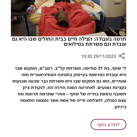
עירויים
תרמה בעבודה: הצילה חיים בבית החולים שבו היא גם
עובדת וגם משרתת במילואים
29/11/2023 10:30
רכיב
לי שחף, בת 31 מחיפה, משרתת קל"ב. רמב"ם, המקום שבו
שיתוף
היא עובדת כמרפאה בעיסוק בחטיבה הפסיכיאטרית מזה
תרמה
שנתיים, הוא גם המקום שבו היא משרתת כבר שבעה שבועות
בעבודה:
כקצינת נפגעים. לאחרונה הפכה הזירה הזו, לנקודת ציון
הצילה
חשובה נוספת בחייה של שחף – אחרי שתרמה תרומת מח
חיים
עצם כפולה, להצלתה חייה של אשה אשר נמצאה התאמה
בבית
ביניהן.
החולים
שבו
היא
על
למידע נוסף
גם
תרמה
עובדת