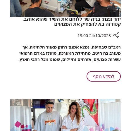
יחד ננצח: בניה שר ללוחם את השיר שהוא אוהב.
קטורזה בא להצחיק את הפצועים
24/10/2023 13:00
רכיב
רמב"ם שבחיפה, נמצא אמנם רחוק מאזור הלחימה, אך
שיתוף
מעורב בה היטב. מתחילת המערכה, טופלו במרכז הרפואי
יחד
עשרות פצועים, אזרחים וחיילים, שפונו מכל רחבי הארץ.
ננצח:
בניה
שר
על
למידע נוסף
ללוחם
יחד
את
ננצח:
השיר
בניה
שהוא
שר
אוהב.
ללוחם
קטורזה
את
בא
השיר
להצחיק
שהוא
את