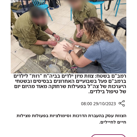
צבאיים
בקרב
רופאים,
חובשים
ופראמדיקים
צבאיים
רמב"ם בשטח: צוות מיון ילדים בביה"ח "רות" לילדים
ברמב"ם פעל בשבועיים האחרונים בבסיסים ובשטחי
היערכות של צה"ל בפעילות שרחוקה מאוד מהיום יום
של טיפול בילדים.
29/10/2023 08:00
רכיב
הצוות עסק בהעברת הדרכות וסימולציות בפעולות מצילות
שיתוף
חיים לחיילים.
רמב"ם
בשטח: