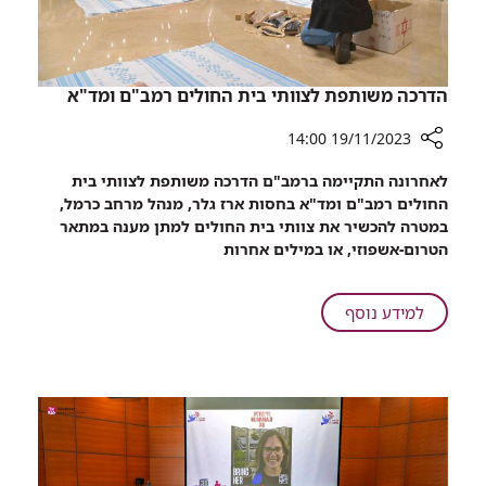
מקשטים
את
הרחובות!
הדרכה משותפת לצוותי בית החולים רמב"ם ומד"א
19/11/2023 14:00
רכיב
לאחרונה התקיימה ברמב"ם הדרכה משותפת לצוותי בית
שיתוף
החולים רמב"ם ומד"א בחסות ארז גלר, מנהל מרחב כרמל,
הדרכה
במטרה להכשיר את צוותי בית החולים למתן מענה במתאר
משותפת
הטרום-אשפוזי, או במילים אחרות
לצוותי
בית
החולים
על
למידע נוסף
רמב"ם
הדרכה
ומד"א
משותפת
לצוותי
בית
החולים
רמב"ם
ומד"א