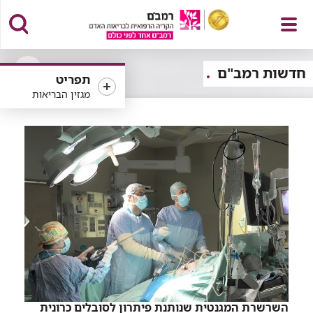
פתח
חדשות רמב"ם
תפריט
פתיחה
מגזין הבריאות
או
סגירה
של
תפריט
רכיב
סינון
השרשרת המגנטית שנותנת פיתרון לסובלים כרונית