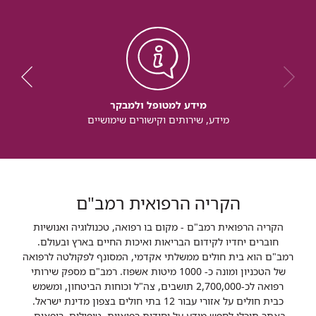
מידע למטופל ולמבקר
מידע, שירותים וקישורים שימושיים
הקריה הרפואית רמב"ם
הקריה הרפואית רמב"ם - מקום בו רפואה, טכנולוגיה ואנושיות
חוברים יחדיו לקידום הבריאות ואיכות החיים בארץ ובעולם.
רמב"ם הוא בית חולים ממשלתי אקדמי, המסונף לפקולטה לרפואה
של הטכניון ומונה כ- 1000 מיטות אשפוז. רמב"ם מספק שירותי
רפואה לכ-2,700,000 תושבים, צה"ל וכוחות הביטחון, ומשמש
כבית חולים על אזורי עבור 12 בתי חולים בצפון מדינת ישראל.
באתר תוכלו לחפש מידע על יחידות רפואיות, טיפולים, רופאים,