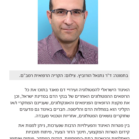
בתמונה: ד"ר נתנאל הורוביץ. צילום: הקריה הרפואית רמב"ם.
האיגוד הישראלי להמטולוגיה ועירויי דם מאגד בתוכו את כל
הרופאים ההמטולוגים האחרים של בנקי הדם במדינת ישראל, וכן
את מקצת הרופאים הפנימאים והאונקולוגים, שעניינם המחקרי ו/או
הקליני הוא במחלות הדם והלימפה. חברים באיגוד גם מדענים
שחוקרים נושאים המטולוגים, אחריות וטכנאי מעבדה.
בין מטרות האיגוד והפעילויות הרבות שנערכות, ניתן למנות את
קידום השרות המקצועי, חינוך הדור הצעיר, פיתוח תוכניות
השתלמות והכשרות בתת-התמחויות, קידום המחקר, פיתוח שיתופי