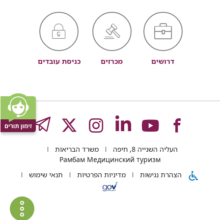
דרושים
מכרזים
כניסת עובדים
לעמוד
לעמוד
לעמוד
לעמוד
לעמוד
GRAM
העליה השנייה 8, חיפה
משרד הבריאות
של
של
של
של
של
Рамбам Медицинский туризм
הצהרת נגישות
מדיניות הפרטיות
תנאי שימוש
רמב"ם
רמב"ם
רמב"ם
רמב"ם
רמב"ם