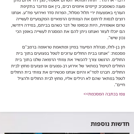
מענה כשמסביב קיימים איומים רבים, בין אם מדובר בתקיפת
העורף באמצעות ירי תלול מסלול, הפרות סדר ואירועי פח"ע. אנחנו
רוצים לנסות לרתום את הצוותים הרפואיים המקצועיים לעשייה
טרום אשפוזית, היות ובסופו של דבר כשהם בביתם, במידה וידרשו,
הם יוכלו לעזור ואנחנו ניתן להם את המסגרת לעשייה באופן הכי
נכון שיש".
חן בן-לולו, מנהלת הסיעוד במיון ומתאמת טראומה ברמב"ם
מסכמת: "אנחנו בבית החולים ערוכים לטפל בפצועים בתוך בית
החולים. הרגשנו צורך להכשיר את צוותי הרפואה שלנו בתוך בית
החולים לטיפול במתאר של אירוע רב-נפגעים או פצועים מחוץ לבית
החולים. חברנו למד"א והיום אנחנו מכשירים את צוותי בית החולים
לטפל במתאר שהם לא רגילים אליו, מחוץ לבית החולים ולהציל
חיים".
צפו בכתבה המסכמת>>
חדשות נוספות