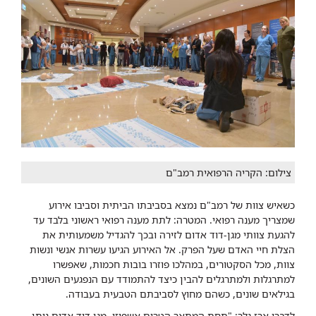
צילום: הקריה הרפואית רמב"ם
כשאיש צוות של רמב"ם נמצא בסביבתו הביתית וסביבו אירוע
שמצריך מענה רפואי. המטרה: לתת מענה רפואי ראשוני בלבד עד
להגעת צוותי מגן-דוד אדום לזירה ובכך להגדיל משמעותית את
הצלת חיי האדם שעל הפרק. אל האירוע הגיעו עשרות אנשי ונשות
צוות, מכל הסקטורים, במהלכו פוזרו בובות חכמות, שאפשרו
למתרגלות ולמתרגלים להבין כיצד להתמודד עם הנפגעים השונים,
בגילאים שונים, כשהם מחוץ לסביבתם הטבעית בעבודה.
לדברי ארז גלר: "תחת המתאר הטרום אשפוזי, מגן דוד אדום נותן