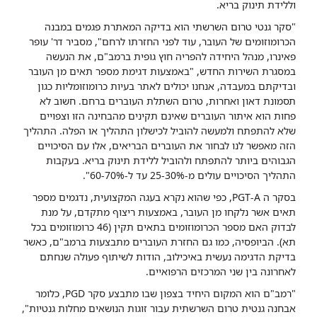
וללידת תינוק בריא.
"סקר גנטי טרום השרשתי הוא בדיקה המאתרת פגמים במבנה
הכרומוזומים של העובר, עוד לפני החזרתו לרחם", מסביר דר' עופר
פאינרו, מנהל היחידה להפריה חוץ גופית ברמב"ם, את הנעשה
במסגרת השירות החדש, "באמצעות דגימת מספר תאים מן העובר
ובדיקתם במעבדה, אנחנו יכולים לאתר בעיות כרומוזומליות כגון
תסמונת דאון ואחרות, טרום השתלת העוברים ברחם. חשוב לא
פחות הוא איתור העוברים שאינם תקינים מהבחינה הזו וצפויים
שלא להתפתח ולמעשה להוביל לכישלון התהליך או הפלה. התהליך
הזה מאפשר לנו לבחור את העוברים הבריאים, אלו עם הסיכויים
הגבוהים ביותר להתפתח ולהוביל ללידת תינוק בריא. בעקבות
התהליך הסיכויים עולים מ-25-30% עד ל-60-70%".
בסקר ה PGT-A, כפי שהוא נקרא בעגה המקצועית, נדגמים מספר
תאים אשר נלקחו מן העובר, באמצעות ריצוף מתקדם, על מנת
לבדוק האם מספר הכרומוזומים בתאים תקין (46 כרומוזומים בכל
תא). הביופסיה, כמו גם החזרת העוברים מתבצעות ברמב"ם, כאשר
בדיקת הדגימה נעשית באיכילוב, הודות לשיתוף פעולה שנחתם
לאחרונה בין שני המרכזים הרפואיים.
"רמב"ם הוא המקום היחיד בצפון שבו מתבצע סקר PGD, כלומר
אבחנה גנטית טרום השרשתית עבור זוגות הנושאים מחלות גנטיות",