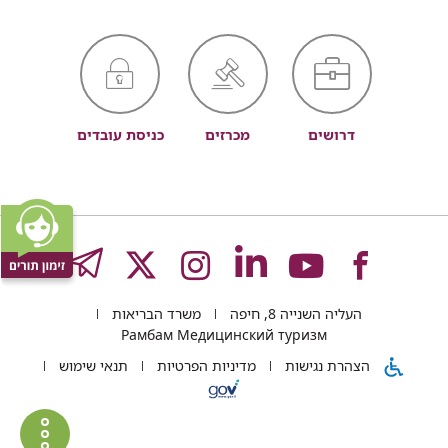
דרושים
מכרזים
כניסת עובדים
לעמוד
לעמוד
לעמוד
לעמוד
לעמוד
GRAM
העליה השנייה 8, חיפה
משרד הבריאות
של
של
של
של
של
Рамбам Медицинский туризм
הצהרת נגישות
מדיניות הפרטיות
תנאי שימוש
רמב"ם
רמב"ם
רמב"ם
רמב"ם
רמב"ם