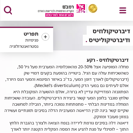
פתח
דיברטיקולוזיס
תפריט
ודיברטיקוליטיס
פנימיות
גסטרואנטרולוגיה
תפריט
דיברטיקולוזיס - רקע
מחלה המופיעה אצל 20-50% מהאוכלוסיה המערבית מעל גיל 50,
כשהשכיחות עולה עם הגיל. ביטוייה בהופעת בקעים דמויי שק
(דיברטיקולים) לאורך דופן המעי, בד"כ באיזור הסיגמא והמעי הגס היורד,
אולם לעיתים גם במעי הדק (Meckel’s diverticulum).
הפתוגנזה המדוייקת עדיין לא ברורה, אולם ההשערה המקובלת היא
שלחץ מוגבר בלומן המעי קשור ביצירת הדיברטיקולים. העובדה ששכיחות
המחלה במדינות הבלתי – מתפתחות נמוכה ביותר, הובילה למחשבה
שקיים קשר בינה לבין הדיאטה המערבית הדלה בסיבים תזונתיים ועשירה
במזון מעובד ומזוקק.
דיאטה דלה בסיבים גורמת לירידה בנפח הצואה ולצורך בהגברת הלחץ
התוך – לומינלי על מנת להניע את המסה הפקלית הקטנה יותר לאורך