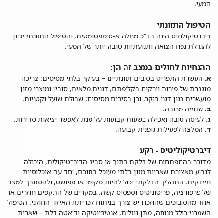
המעי.
הטיפול התזונתי
דיברטיקולוזיס הינה בד"כ מחלה א-סימפטומטית, והטיפול התזונתי יכוון
להגדלת נפח הצואה ותנועתיות טובה יותר של המעי.
ההנחיות לחולים במצב זה הן:
א.
העשרת התפריט בסיבים תזונתיים – בעיקר בלתי מסיסים: צריכה
מוגברת של פירות וירקות בקליפתם, דגנים מלאים, סובין ומוצרי מזון
מועשרים כגון דגני בוקר, וכן בסיבים מסיסים: שבולת שועל וקטניות.
ב.
שתייה מרובה.
ג.
לעיסה טובה ואכילה בשעות קבועות על מנת לאפשר יציאות סדירות.
ד.
המלצה לפעילות גופנית קבועה.
דיברטיקוליטיס - רקע
מדובר בהתפתחות של דלקת בתוך או סביב הדיברטיקולים, היכולה
לנבוע מאצירת שאריות מזון בלתי מעוכל בתוכם, יחד עם אוכלוסיית
חיידקים. התהליך הדלקתי יכול להיות מקומי או מפושט, ולהסתבך למצב
של פרפורציה, פריטוניטיס וספסיס קשה. במקרים של התקפים חוזרים או
אחד מהסיבוכים שהוזכרו יש צורך בניתוח לכריתת האיזור החולני. הטיפול
השמרני כולל מנוחה, מתן נוזלים, אנטיביוטיקה ודיאטה דלת – שארית