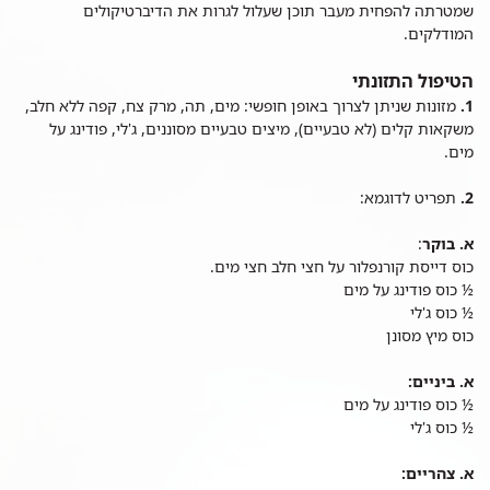
שמטרתה להפחית מעבר תוכן שעלול לגרות את הדיברטיקולים
המודלקים.
הטיפול התזונתי
1.
מזונות שניתן לצרוך באופן חופשי: מים, תה, מרק צח, קפה ללא חלב,
משקאות קלים (לא טבעיים), מיצים טבעיים מסוננים, ג'לי, פודינג על
מים.
2.
תפריט לדוגמא:
א. בוקר
:
כוס דייסת קורנפלור על חצי חלב חצי מים.
½ כוס פודינג על מים
½ כוס ג'לי
כוס מיץ מסונן
א. ביניים:
½ כוס פודינג על מים
½ כוס ג'לי
א. צהריים: