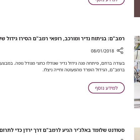
לאבחון
רמב"ם
רפואי
בוחן
המבוסס
שת"פ
על
לאבחון
מאגר
רפואי
נתונים
​רמב"ם: בניתוח נדיר ומורכב, רופאי רמב"ם הסירו גידול של 1 ק"ג מפגה בת ימים ספורי
בינלאומי
המבוסס
על
08/01/2018
מאגר
רכיב
נתונים
שיתוף
בינלאומי
ברמב"ם, הגידול הופרד מהפעוטה וחייה ניצלו​.
רמב"ם:
בניתוח
על
למידע נוסף
נדיר
ומורכב,
רמב"ם:
רופאי
בניתוח
רמב"ם
נדיר
הסירו
ומורכב,
גידול
רופאי
סטודנט שלומד באלג'יר הגיע לרמב"ם דרך ירדן כדי לתרו
של
רמב"ם
1