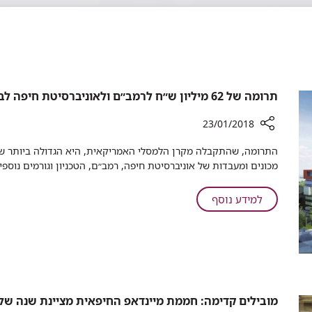
תרומה של 62 מיליון ש״ח לרמב״ם ולאוניברסיטת חיפה לבניית מגדל תגליות הבריאות
23/01/2018
רכיב
התרומה, שהתקבלה מקרן הלמסלי האמריקאית, היא הגדולה ביותר שהק
שיתוף
מכונים ומעבדות של אוניברסיטת חיפה, רמב״ם, הטכניון וגורמים נוספים,
תרומה
של
על
למידע נוסף
62
תרומה
מיליון
של
ש״ח
62
לרמב״ם
מיליון
ולאוניברסיטת
ש״ח
חיפה
לבניית
לרמב״ם
מובילים קדימה: חממת מיינדאפ החיפאית מציינת שנה של 
מגדל
ולאוניברסיטת