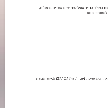
ת בפעוטות. המום המולד הנדיר טופל לפני ימים אחדים ברמב"ם,
ותיו זו מזו​​
הרב אברהם אלימלך פירר, אשר ידוע בעיקר בזכות ייעוצו בתחום הרפואי, הגיע אתמול (יום ד', ה-27.12.17) לביקור עבודה