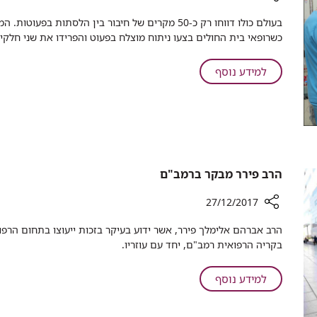
רכיב
​בעולם כולו דווחו רק כ-50 מקרים של חיבור בין הלסתו
שיתוף
כשרופאי בית החולים בצעו ניתוח מוצלח בפעוט והפרידו את שני חלקי לסת
רופאי
רמב"ם
על
למידע נוסף
ניתחו
רופאי
פעוט
רמב"ם
בן
ניתחו
חודשיים
פעוט
שנולד
בן
עם
לסתות
חודשיים
הרב פירר מבקר ברמב"ם
מחוברות
שנולד
עם
27/12/2017
לסתות
רכיב
מחוברות
שיתוף
בקריה הרפואית רמב"ם, יחד עם עוזריו.
הרב
פירר
על
למידע נוסף
מבקר
הרב
ברמב"ם
פירר