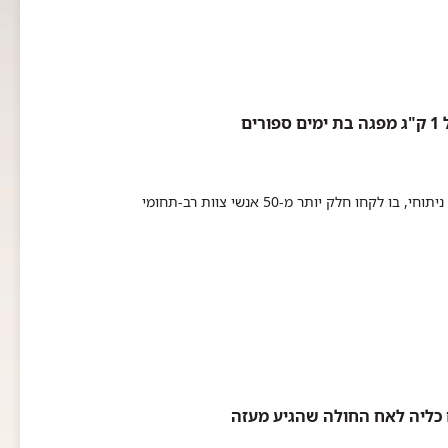
ם
​בעודה ברחם, פיתחה פגה גידול נדיר שגודלו כחצי מגודל גופה. במבצע ניתוחי, בו לקחו חלק יותר מ-50 אנשי צוות רב-תחומי
ם כליה לאח החולה שהגיע מעזה