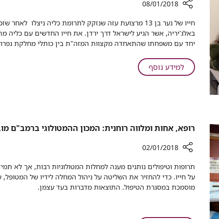
הסירו
08/01/2018
ק"ג
גידול
רכיב
מפגה
​חייו של נער בן 13 מרצועת עזה שנזקק לתרומת כליה ניצלו 
של
שיתוף
בת
באלג'יריה, אשר הגיע לישראל דרך ירדן. את חייו החדשים עם כליה 
1
סטודנט
ימים
יחד עם משפחתו שהתאחדה מקצוות המזה"ת בין כותלי מחלקת נפרולוג
ק"ג
שלומד
ספורים
מפגה
באלג'יר
על
למידע נוסף
בת
הגיע
סטודנט
ימים
לרמב"ם
שלומד
ספורים
דרך
באלג'יר
ירדן
הגיע
כדי
לרמב"ם
לתרום
רופא, אחות ומלווה רוחנית: המכון ההמטולוגי ברמב"ם מ
כליה
דרך
לאח
ירדן
02/01/2018
החולה
כדי
רכיב
שהגיע
לתרום
תרופות וטיפולים נותנים מענה למחלות המטולוגיות רבות, אך לא תמיד
שיתוף
מעזה
כליה
על חייו. כדי להחזיר את השליטה על ניהול המחלה לידיו של המטופל, 
רופא,
לאח
מוסמכת במסגרת הטיפול. התוצאות מדברות בעד עצמן.
אחות
החולה
ומלווה
שהגיע
רוחנית:
מעזה