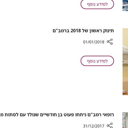
המכון
על
למידע נוסף
ההמטולוגי
רופא,
ברמב"ם
אחות
מוביל
ומלווה
תפיסת
רוחנית:
תינוק ראשון של 2018 ברמב"ם
טיפול
המכון
חדשה
ההמטולוגי
01/01/2018
ברמב"ם
רכיב
מוביל
שיתוף
תפיסת
על
למידע נוסף
תינוק
טיפול
תינוק
ראשון
חדשה
ראשון
של
של
2018
2018
ברמב"ם
ברמב"ם
רופאי רמב"ם ניתחו פעוט בן חודשיים שנולד עם לסתות מ
31/12/2017