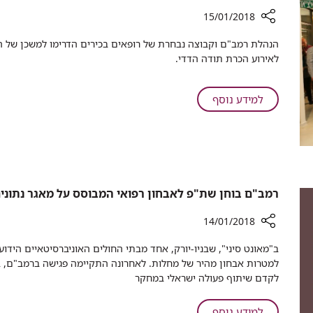
תגליות
חיפה
15/01/2018
הבריאות
לבניית
רכיב
מגדל
שיתוף
תגליות
לאירוע הכרת תודה הדדי.​​
מובילים
הבריאות
קדימה:
חממת
על
למידע נוסף
מיינדאפ
מובילים
החיפאית
קדימה:
מציינת
חממת
שנה
מיינדאפ
של
החיפאית
פעילות
מציינת
רמב"ם בוחן שת"פ לאבחון רפואי המבוסס על מאגר נתונים
בקידום
שנה
בריאות
של
14/01/2018
פעילות
רכיב
ב"מאונט סיני", שבניו-יורק, אחד מבתי החולים האוניברסיטאיים הידוע
בקידום
שיתוף
למטרות אבחון מהיר של מחלות. לאחרונה התקיימה פגישה ברמב"ם, 
בריאות
רמב"ם
לקדם שיתוף פעולה ישראלי במחקר
בוחן
שת"פ
על
למידע נוסף