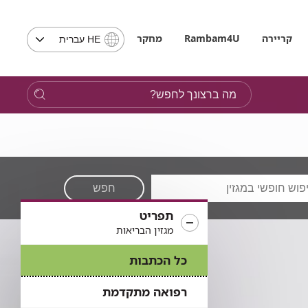
בחירת
קריירה
Rambam4U
מחקר
HE עברית
שפה
-
שים
מה
לב,
ברצונך
בבחירת
לחפש?
שפה
תועבר
לאתר
בשפה
המבוקשת
חפש
תפריט
מגזין הבריאות
כל הכתבות
רפואה מתקדמת