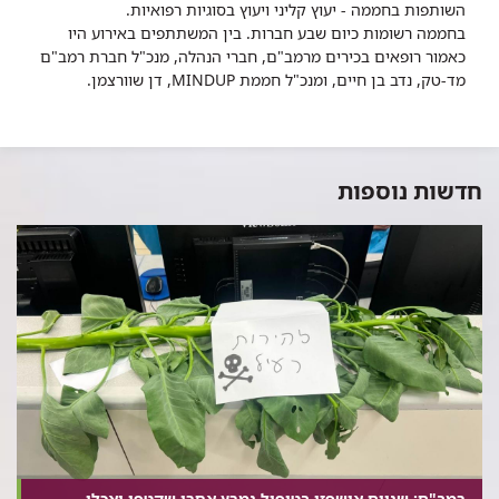
השותפות בחממה - יעוץ קליני ויעוץ בסוגיות רפואיות.
בחממה רשומות כיום שבע חברות. בין המשתתפים באירוע היו
כאמור רופאים בכירים מרמב"ם, חברי הנהלה, מנכ"ל חברת רמב"ם
מד-טק, נדב בן חיים, ומנכ"ל חממת MINDUP, דן שוורצמן.
חדשות נוספות
רמב"ם: שניים אושפזו בטיפול נמרץ אחרי שקטפו ואכלו