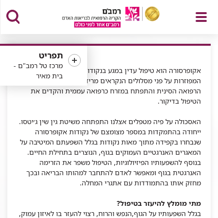
פתח
תפריט
מרכז טל רמב"ם -
אקופרסורה הוא טיפול עדין במגע בנקודות לחיצה אנרגטיות
בית מאיר
המפוזרות על פני מסלולים הנקראים מרידיאנים. הוא מבוסס על
הרפואה הסינית והתפתח במזרח כרפואה עממית והקדים את
תפריט
הטיפול בדיקור.
האסכולה על פיה מטפלים אצלנו התפתחה משיטת גין שין ג׳יטסו.
ייחודה בהתמקדות במספר מצומצם של נקודות אקופרסורה
שנבחרו בקפידה מתוך מאות נקודות בגלל השפעתם המיטיבה על
המאגרים האנרגטיים העמוקים בגוף, הנוצרים בתחילת החיים.
בנוסף להשפעותיו הפיזיולוגיות, הטיפול משפר את הזרימה
האנרגטית בגוף ומאפשר לאדם להתחבר למהותו הבריאה ובכך
מחזק אותו בהתמודדות עם אתגרי המחלה.
מתי מומלץ להיעזר בטיפול?
בגלל השפעותיו על הגוף,הנפש והרוח, רצוי להעזר בו לאיזון עמוק,