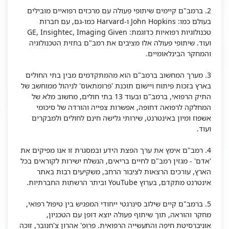
2. ברמב"ם קיימים שיתופי פעולה עם מרכזים רפואיים מובילים
בעולם כמו: John Hopkins ו-Harvard כמו-גם, עם חברות
טכנולוגיות רפואיות כדוגמת: GE, Insightec, Imaging Given
ועוד. שיתופי פעולה אלו מציבים את רמב"ם בחזית הטכנולוגיה
והמחקר הבינלאומיים.
3. מערך המחשוב ברמב"ם הוא מהמתקדמים מבין בתי החולים
בארץ בזכות פיתוח ויישום תוכנת 'פרומתאוס' לניהול ממוחשב של
התיק הרפואי, ברמב"ם ובעוד 13 בתי חולים, מחשוב מלא של
המחלקה לרפואה דחופה, אפשרות צפייה והורדה של סיכומי
אשפוז ומיון באינטרנט, שירותי גלישה חינם לחולים ולמבקרים
ועוד.
4. רמב"ם אימץ את ערך הפצת הידע ובמסגרת זו אנו מפיקים את
'אדם' - מגזין רמב"ם לחיים בריאים, הנשלח ישירות לקוראים בכל
הארץ, עורכים הרצאות לציבור הרחב, משקיעים רבות באתר
אינטרנט מתקדם, בערוץ YouTube וביתר הרשתות החברתיות.
5. ברמב"ם קיים שילוב סינרגטי ייחודי המפגיש בין טיפול רפואי,
מחקר והוראה, תוך שיתוף פעולה יוצא דופן עם הטכניון,
אוניברסיטת חיפה והתעשייה הרפואית. פרופ' אהרון צ'חנובר, זוכה