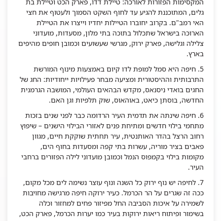
המקסימות הפזורות לאורכה: טיילת דדו, פארק הכט וטיילת בת
גלים, המתוכננת להגיע עד לחוף השקט הסמוך ולעטוף את חצי
האי רמב"ם. בקרוב יחוברו הטיילות יחדיו וייצרו את הטיילת
הארוכה בישראל שתכלול בתוכה בתי מלון, מסעדות, מועדוני
צלילה וגלישה, פארק ירוק, מגרשי שעשועים וכמובן חופים מהיפים
בארץ.
5. חיפה היא סמל למופת לדו קיום באמצעות מינוף המורשת
התרבותית וההיסטורית ומציעה מבחר פעילויות ייחודיות: החג של
החגים בואדי ניסנאס, מקדש הבהאים העולמי, המושבה הגרמנית
החדשה, בוסתן כיאט, באוהאוס, שוק תלפיות וגן האם.
6. חיפה שינתה את תדמית העיר הרדומה כבר לפני שנים בזכות
מתחמי בילוי חדשים ומתיחת פנים לאזורי הבילוי הישנים – שיפוץ
רחוב הרצל בהדר האותנטית, עיר תחתית שוקקת חיים, מגוון
פאבים בציר מוריה, עשרות בתי קפה ומסעדות בחוף הים,
מקומות בילוי בקמפוס הנמל וכמובן מועדוני לילה הפזורים ברחבי
העיר.
7. לחיפה יש נוף ירוק כל השנה ונוף עוצר נשימה לים מכל מקום,
ככה זה שגרים על הר הכרמל. כעיר ירוקה חיפה מרגישה מחויבות
לשמירה על איכות הסביבה החל מפיזור פחים למחזור וכלה
בשימור ופיתוח ריאות ירוקות בעיר כמו יערות הכרמל, פארק הכט,