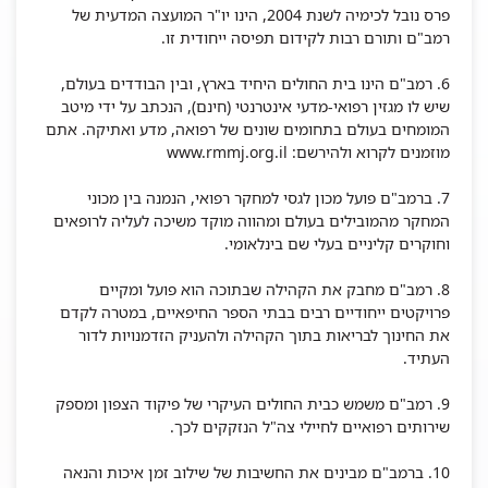
פרס נובל לכימיה לשנת 2004, הינו יו"ר המועצה המדעית של
רמב"ם ותורם רבות לקידום תפיסה ייחודית זו.
6. רמב"ם הינו בית החולים היחיד בארץ, ובין הבודדים בעולם,
שיש לו מגזין רפואי-מדעי אינטרנטי (חינם), הנכתב על ידי מיטב
המומחים בעולם בתחומים שונים של רפואה, מדע ואתיקה. אתם
מוזמנים לקרוא ולהירשם: www.rmmj.org.il
7. ברמב"ם פועל מכון לגסי למחקר רפואי, הנמנה בין מכוני
המחקר מהמובילים בעולם ומהווה מוקד משיכה לעליה לרופאים
וחוקרים קליניים בעלי שם בינלאומי.
8. רמב"ם מחבק את הקהילה שבתוכה הוא פועל ומקיים
פרויקטים ייחודיים רבים בבתי הספר החיפאיים, במטרה לקדם
את החינוך לבריאות בתוך הקהילה ולהעניק הזדמנויות לדור
העתיד.
9. רמב"ם משמש כבית החולים העיקרי של פיקוד הצפון ומספק
שירותים רפואיים לחיילי צה"ל הנזקקים לכך.
10. ברמב"ם מבינים את החשיבות של שילוב זמן איכות והנאה