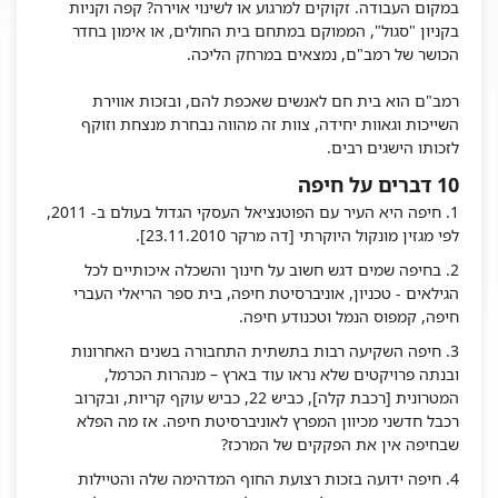
במקום העבודה. זקוקים למרגוע או לשינוי אוירה? קפה וקניות
בקניון "סגול", הממוקם במתחם בית החולים, או אימון בחדר
הכושר של רמב"ם, נמצאים במרחק הליכה.
רמב"ם הוא בית חם לאנשים שאכפת להם, ובזכות אווירת
השייכות וגאוות יחידה, צוות זה מהווה נבחרת מנצחת וזוקף
לזכותו הישגים רבים.
10 דברים על חיפה
1. חיפה היא העיר עם הפוטנציאל העסקי הגדול בעולם ב- 2011,
לפי מגזין מונקול היוקרתי [דה מרקר 23.11.2010].
2. בחיפה שמים דגש חשוב על חינוך והשכלה איכותיים לכל
הגילאים - טכניון, אוניברסיטת חיפה, בית ספר הריאלי העברי
חיפה, קמפוס הנמל וטכנודע חיפה.
3. חיפה השקיעה רבות בתשתית התחבורה בשנים האחרונות
ובנתה פרויקטים שלא נראו עוד בארץ – מנהרות הכרמל,
המטרונית [רכבת קלה], כביש 22, כביש עוקף קריות, ובקרוב
רכבל חדשני מכיוון המפרץ לאוניברסיטת חיפה. אז מה הפלא
שבחיפה אין את הפקקים של המרכז?
4. חיפה ידועה בזכות רצועת החוף המדהימה שלה והטיילות