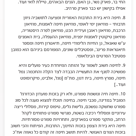
החי בר, פארק נשר, גן האם, הגנים הבאהים, טיילת לואי ועוד.
אפילו בקישון יש כבר פארק מרהיב.
8. חיפה היא בירת התרבות האזורית ומציעה לתושביה גיוון
תרבותי – מוזיאון ימי לאומי, מוזיאון חיפה לאמנות, מוזיאון
הרכבת, מוזיאון ראובן ועידית הכט, מוזיאון לפרה היסטוריה,
מוזיאון טיקוטין לאמנות יפנית, מוזיאון ההעפלה, בית האמנים
ע"ש שאגאל, גן החיות הלימודי חיפה, תיאטרון חיפה ומספר
תיאטראות פרינג', ופסטיבלים שונים, המפורסם ביניהם הוא כמובן
פסטיבל הסרטים הבינלאומי.
9. לחיפה חשוב לשמור על זהותה המיוחדת כעיר פועלים והיא
ממשיכה למנף את התעשייה הכבדה לצד הקלה והחכמה: נמל
חיפה, מפרץ חיפה, בית דגון, מת"מ [גוגל, אלביט, מיקרוסופט
ועוד..]
10. חיפה חיה ונושמת ספורט, ולא רק בזכות מועדון הכדורגל
המוביל במדינה, מכבי חיפה. בחיפה תוכלו למצוא מענה לכל סוג
ספורט שחשקה נפשכם, גלישת גלים, טיפוס קירות, מסלולי ריצה
עירוניים ומסלולי רכיבה בשטח, מגרשי ספורט פתוחים לקהל
הרחב, מתקני ספורט בפארקים, ותחרויות ספורט מסורתיות.
חיפה היא בירת הצפון בזכות החינוך, התרבות, הפיתוח והכי חשוב
בזכות הגורם האנושי. להיות תושב חיפה זה קודם כל גאווה אח"כ