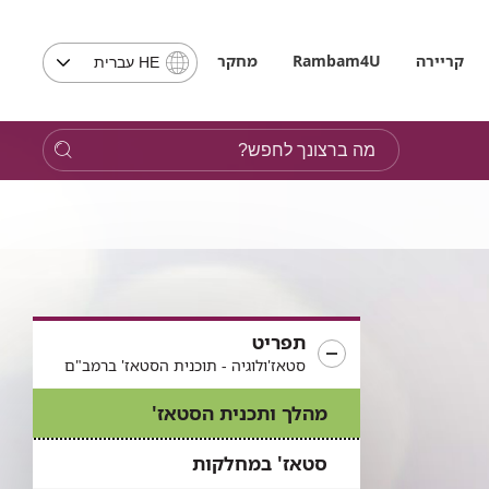
בחירת
קריירה
Rambam4U
מחקר
HE עברית
שפה
-
שים
מה
לב,
ברצונך
בבחירת
לחפש?
שפה
תועבר
לאתר
בשפה
המבוקשת
תפריט
סטאז'ולוגיה - תוכנית הסטאז' ברמב"ם
מהלך ותכנית הסטאז'
סטאז' במחלקות