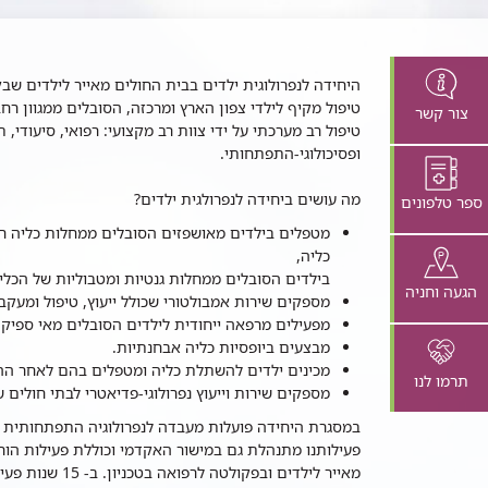
טאז'
יחידה
טיפול מקיף לילדי צפון הארץ ומרכזה, הסובלים ממגוון רח
צור קשר
נפרולוגית
טיפול רב מערכתי על ידי צוות רב מקצועי: רפואי, סיעודי, ת
לדים
ופסיכולוגי-התפתחותי.
מה עושים ביחידה לנפרולגית ילדים?
ספר טלפונים
מטפלים בילדים מאושפזים הסובלים ממחלות כליה חרי
כליה,
בילדים הסובלים ממחלות גנטיות ומטבוליות של הכלי
הגעה וחניה
מספקים שירות אמבולטורי שכולל ייעוץ, טיפול ומעקב
מפעילים מרפאה ייחודית לילדים הסובלים מאי ספיקת 
מבצעים ביופסיות כליה אבחנתיות.
מכינים ילדים להשתלת כליה ומטפלים בהם לאחר ה
תרמו לנו
מספקים שירות וייעוץ נפרולוגי-פדיאטרי לבתי חולים ש
במסגרת היחידה פועלות מעבדה לנפרולוגיה התפתחותית ו
פעילותנו מתנהלת גם במישור האקדמי וכוללת פעילות הורא
מאייר לילדים ובפ