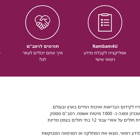
Rambam4U
תורמים לרמב"ם
אפליקציה לקבלת מידע
איך אתם יכולים לעזור
מ
רפואי אישי
לנו?
דיו לקידום הבריאות ואיכות החיים בארץ ובעולם.
רמב"ם הוא בית חולים ממשלתי אקדמי, המסונף לפקולטה לרפואה של הטכניון ומונה כ- 1000 מיטות אשפוז. רמב"ם מספק
שירותי רפואה לכ-2,700,000 תושבים, צה"ל וכוחות הביטחון, ומשמש כבית חולים על אזורי עבור 12 בתי חולים בצפון מדינת
 ומידע רפואי. מצאו את המחלקה או המרפאה המבוקשת