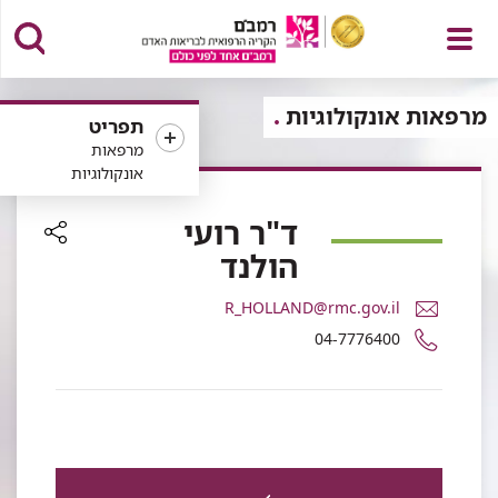
פתח
מרפאות אונקולוגיות
תפריט
מרפאות
אונקולוגיות
תפריט
ד"ר רועי
הולנד
רכיב
שיתוף
דואר
R_HOLLAND@rmc.gov.il
אלקטרוני
מספר
04-7776400
ד"ר
טלפון
רועי
של
הולנד
ד"ר
רועי
הולנד